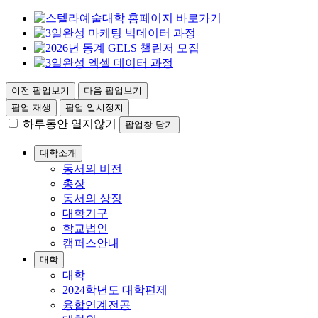
이전 팝업보기
다음 팝업보기
팝업 재생
팝업 일시정지
하루동안 열지않기
팝업창 닫기
대학소개
동서의 비전
총장
동서의 상징
대학기구
학교법인
캠퍼스안내
대학
대학
2024학년도 대학편제
융합연계전공