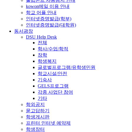
불법폰트 사용금지 안내
kowon메일 이용 안내
학교 어플 안내
인터넷증명발급(학부)
인터넷증명발급(대학원)
동서광장
DSU Help Desk
전체
학사/수업/학적
장학
학생복지
글로벌프로그램/유학생민원
학교시설/안전
기숙사
GELS프로그램
각종 사업단 참여
기타
학외공지
묻고답하기
학생게시판
프린터 인터넷 예약제
학생장터