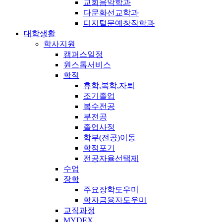
교회음악학과
다문화선교학과
디지털문예창작학과
대학생활
학사지원
캠퍼스일정
원스톱서비스
학적
휴학,복학,자퇴
조기졸업
복수전공
부전공
졸업사정
학부(전공)이동
학점포기
전공자율선택제
수업
장학
주요장학도우미
학자금융자도우미
교직과정
MYDEX