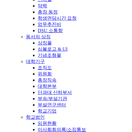
약력
총장 동정
학생면담시간 요청
업무추진비
DSU 소통함
동서의 상징
상징물
심볼로고 & UI
기념조형물
대학기구
조직도
위원회
총장직속
대학본부
단과대 산하부서
부속/부설기관
부설연구센터
학교기업
학교법인
임원현황
이사회회의록/소집통보