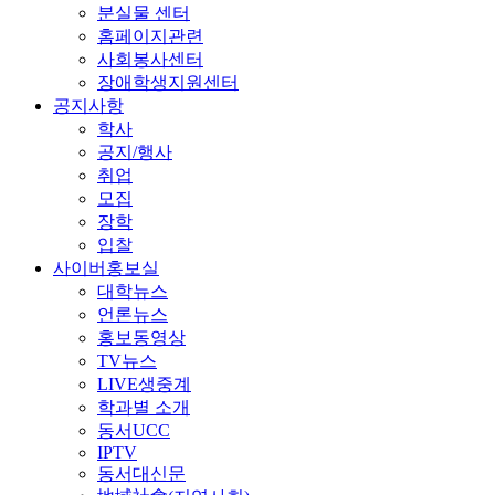
분실물 센터
홈페이지관련
사회봉사센터
장애학생지원센터
공지사항
학사
공지/행사
취업
모집
장학
입찰
사이버홍보실
대학뉴스
언론뉴스
홍보동영상
TV뉴스
LIVE생중계
학과별 소개
동서UCC
IPTV
동서대신문