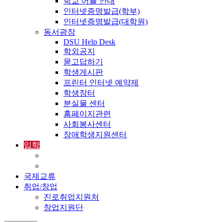
학교 어플 안내
인터넷증명발급(학부)
인터넷증명발급(대학원)
동서광장
DSU Help Desk
학외공지
묻고답하기
학생게시판
프린터 인터넷 예약제
학생장터
분실물 센터
홈페이지관련
사회봉사센터
장애학생지원센터
입학
입학정보
외국인입학-International Admissions
국제교류
취업/창업
진로취업지원처
창업지원단