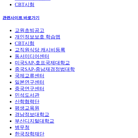
CBT시험
관련사이트 바로가기
교원초빙공고
개인정보보호 학습맵
CBT시험
교직원식당 캐시비등록
동서미디어센터
미국SAP-호프국제대학교
중국SAP-중남재경정법대학
국제교류센터
일본연구센터
중국연구센터
민석도서관
산학협력단
평생교육원
경남정보대학교
부산디지털대학교
병무청
한국장학재단