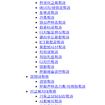
한국어교육학과
에너지/생명공학과
토목공학과
건축학과
영상콘텐츠학과
컴퓨터공학과
디지털포렌식학과
클라우드융합학과
ICT융합공학과
융합방사선학과
치위생학과
작업치료학과
디자인학과
영화학과
문화예술공연학과
경영대학원
경영학과
문화콘텐츠기획·마케팅학과
선교복지대학원
기독교상담심리학과
사회복지학과