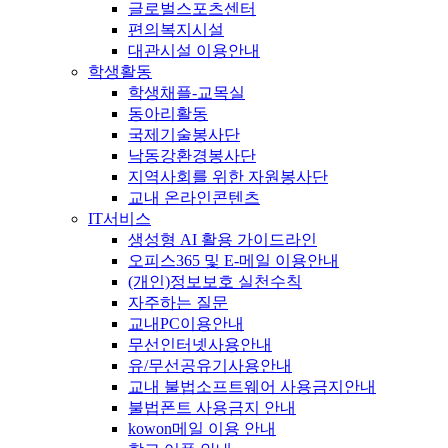
글로벌스포츠센터
편의복지시설
대관시설 이용안내
학생활동
학생채플-교목실
동아리활동
국제기술봉사단
낙동강환경봉사단
지역사회를 위한 자원봉사단
교내 온라인콘텐츠
IT서비스
생성형 AI 활용 가이드라인
오피스365 및 E-메일 이용안내
(개인)정보보호 실천수칙
자주하는 질문
교내PC이용안내
무선인터넷사용안내
유/무선공유기사용안내
교내 불법소프트웨어 사용금지안내
불법폰트 사용금지 안내
kowon메일 이용 안내