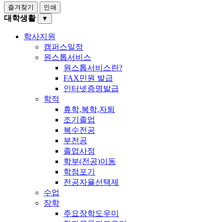
즐겨찾기
인쇄
대학생활
▼
학사지원
캠퍼스일정
원스톱서비스
원스톱서비스란?
FAX민원 발급
인터넷증명발급
학적
휴학,복학,자퇴
조기졸업
복수전공
부전공
졸업사정
학부(전공)이동
학점포기
전공자율선택제
수업
장학
주요장학도우미