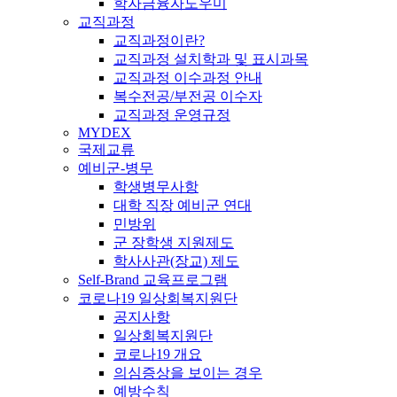
학자금융자도우미
교직과정
교직과정이란?
교직과정 설치학과 및 표시과목
교직과정 이수과정 안내
복수전공/부전공 이수자
교직과정 운영규정
MYDEX
국제교류
예비군-병무
학생병무사항
대학 직장 예비군 연대
민방위
군 장학생 지원제도
학사사관(장교) 제도
Self-Brand 교육프로그램
코로나19 일상회복지원단
공지사항
일상회복지원단
코로나19 개요
의심증상을 보이는 경우
예방수칙