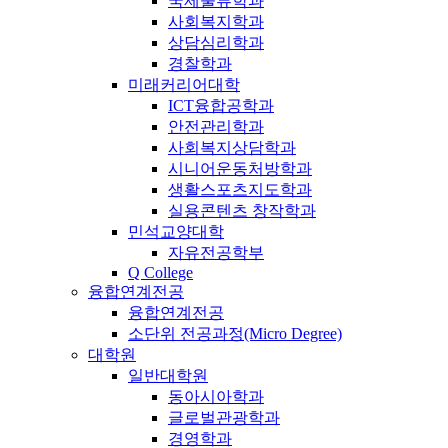
국제물류학과
사회복지학과
상담심리학과
경찰학과
미래커리어대학
ICT융합공학과
안전관리학과
사회복지상담학과
시니어운동처방학과
생활스포츠지도학과
실용콘텐츠 창작학과
민석교양대학
자유전공학부
Q College
융합연계전공
융합연계전공
소단위 전공과정(Micro Degree)
대학원
일반대학원
동아시아학과
글로벌관광학과
경영학과