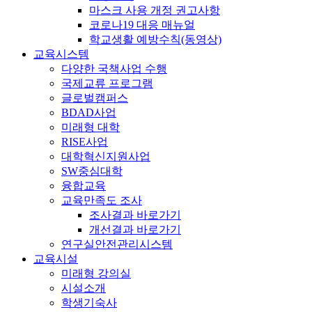
마스크 사용 개정 권고사항
코로나19 대응 매뉴얼
학교생활 예방수칙(동영상)
교육시스템
다양한 국책사업 수행
국제교류 프로그램
글로벌캠퍼스
BDAD사업
미래형 대학
RISE사업
대학혁신지원사업
SW중심대학
융합교육
교육만족도 조사
조사결과 바로가기
개선결과 바로가기
연구실안전관리시스템
교육시설
미래형 강의실
시설소개
학생기숙사