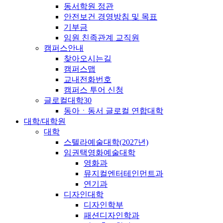
동서학원 정관
안전보건 경영방침 및 목표
기부금
임원 친족관계 교직원
캠퍼스안내
찾아오시는길
캠퍼스맵
교내전화번호
캠퍼스 투어 신청
글로컬대학30
동아ㆍ동서 글로컬 연합대학
대학/대학원
대학
스텔라예술대학(2027년)
임권택영화예술대학
영화과
뮤지컬엔터테인먼트과
연기과
디자인대학
디자인학부
패션디자인학과