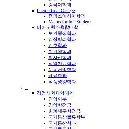
중국어학과
International College
캠퍼스아시아학과
Majors for Int'l Students
바이오헬스융합대학
보건행정학과
임상병리학과
간호학과
치위생학과
방사선학과
작업치료학과
운동처방학과
체육학과
식품영양학과
_
경영사회과학대학
경영학부
경영학전공
회계세무학전공
국제통상물류학부
국제통상학과