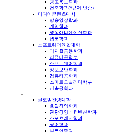
광고홍보학과
건축학과(5년제 인증)
미디어콘텐츠대학
방송영상학과
게임학과
영상애니메이션학과
웹툰학과
소프트웨어융합대학
디지털금융학과
컴퓨터공학부
소프트웨어학과
정보보안학과
컴퓨터공학과
스마트모빌리티학부
건축공학과
_
글로벌관광대학
호텔경영학과
관광경영ㆍ컨벤션학과
스포츠레저학과
영어학과
일본어학과