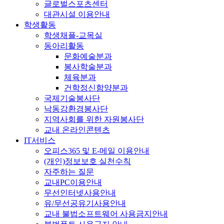
글로벌스포츠센터
대관시설 이용안내
학생활동
학생채플-교목실
동아리활동
문화예술분과
봉사학술분과
체육분과
건학정신함양분과
국제기술봉사단
낙동강환경봉사단
지역사회를 위한 자원봉사단
교내 온라인콘텐츠
IT서비스
오피스365 및 E-메일 이용안내
(개인)정보보호 실천수칙
자주하는 질문
교내PC이용안내
무선인터넷사용안내
유/무선공유기사용안내
교내 불법소프트웨어 사용금지안내