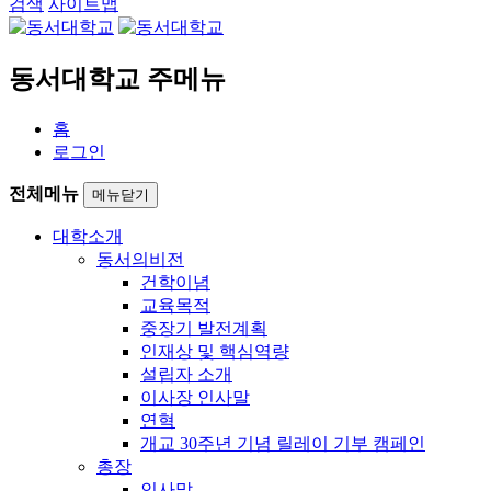
검색
사이트맵
동서대학교 주메뉴
홈
로그인
전체메뉴
메뉴닫기
대학소개
동서의비전
건학이념
교육목적
중장기 발전계획
인재상 및 핵심역량
설립자 소개
이사장 인사말
연혁
개교 30주년 기념 릴레이 기부 캠페인
총장
인사말