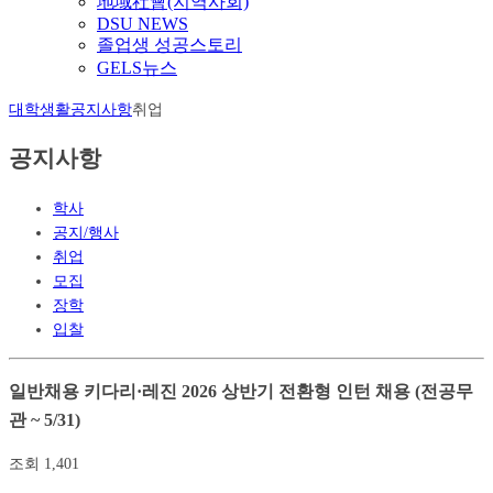
地域社會(지역사회)
DSU NEWS
졸업생 성공스토리
GELS뉴스
대학생활
공지사항
취업
공지사항
학사
공지/행사
취업
모집
장학
입찰
일반채용
키다리·레진 2026 상반기 전환형 인턴 채용 (전공무
관 ~ 5/31)
조회
1,401