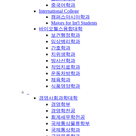
중국어학과
International College
캠퍼스아시아학과
Majors for Int'l Students
바이오헬스융합대학
보건행정학과
임상병리학과
간호학과
치위생학과
방사선학과
작업치료학과
운동처방학과
체육학과
식품영양학과
_
경영사회과학대학
경영학부
경영학전공
회계세무학전공
국제통상물류학부
국제통상학과