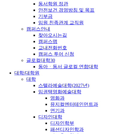
동서학원 정관
안전보건 경영방침 및 목표
기부금
임원 친족관계 교직원
캠퍼스안내
찾아오시는길
캠퍼스맵
교내전화번호
캠퍼스 투어 신청
글로컬대학30
동아ㆍ동서 글로컬 연합대학
대학/대학원
대학
스텔라예술대학(2027년)
임권택영화예술대학
영화과
뮤지컬엔터테인먼트과
연기과
디자인대학
디자인학부
패션디자인학과