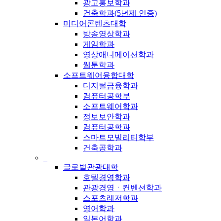
광고홍보학과
건축학과(5년제 인증)
미디어콘텐츠대학
방송영상학과
게임학과
영상애니메이션학과
웹툰학과
소프트웨어융합대학
디지털금융학과
컴퓨터공학부
소프트웨어학과
정보보안학과
컴퓨터공학과
스마트모빌리티학부
건축공학과
_
글로벌관광대학
호텔경영학과
관광경영ㆍ컨벤션학과
스포츠레저학과
영어학과
일본어학과