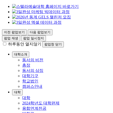
이전 팝업보기
다음 팝업보기
팝업 재생
팝업 일시정지
하루동안 열지않기
팝업창 닫기
대학소개
동서의 비전
총장
동서의 상징
대학기구
학교법인
캠퍼스안내
대학
대학
2024학년도 대학편제
융합연계전공