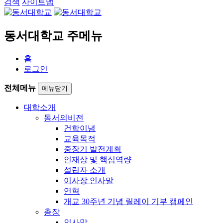
검색
사이트맵
동서대학교 주메뉴
홈
로그인
전체메뉴
메뉴닫기
대학소개
동서의비전
건학이념
교육목적
중장기 발전계획
인재상 및 핵심역량
설립자 소개
이사장 인사말
연혁
개교 30주년 기념 릴레이 기부 캠페인
총장
인사말