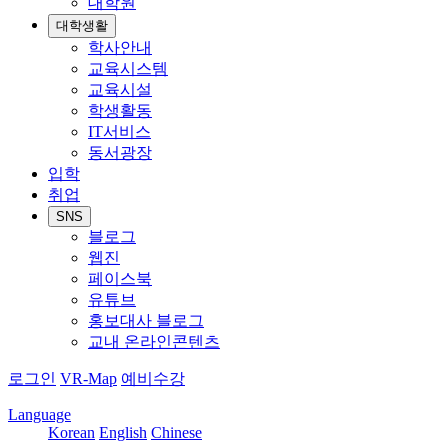
대학원
대학생활
학사안내
교육시스템
교육시설
학생활동
IT서비스
동서광장
입학
취업
SNS
블로그
웹진
페이스북
유튜브
홍보대사 블로그
교내 온라인콘텐츠
로그인
VR-Map
예비수강
Language
Korean
English
Chinese