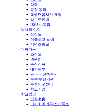
약력
총장 동정
학생면담시간 요청
업무추진비
DSU 소통함
동서의 상징
상징물
심볼로고 & UI
기념조형물
대학기구
조직도
위원회
총장직속
대학본부
단과대 산하부서
부속/부설기관
부설연구센터
학교기업
학교법인
임원현황
이사회회의록/소집통보