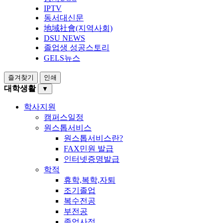
IPTV
동서대신문
地域社會(지역사회)
DSU NEWS
졸업생 성공스토리
GELS뉴스
즐겨찾기
인쇄
대학생활
▼
학사지원
캠퍼스일정
원스톱서비스
원스톱서비스란?
FAX민원 발급
인터넷증명발급
학적
휴학,복학,자퇴
조기졸업
복수전공
부전공
졸업사정