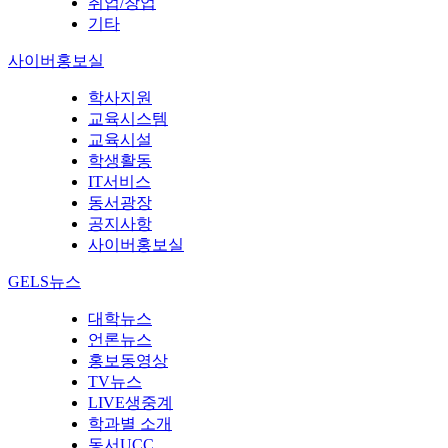
취업/창업
기타
사이버홍보실
학사지원
교육시스템
교육시설
학생활동
IT서비스
동서광장
공지사항
사이버홍보실
GELS뉴스
대학뉴스
언론뉴스
홍보동영상
TV뉴스
LIVE생중계
학과별 소개
동서UCC