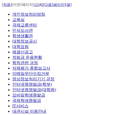
[처음]
[이전5페이지]
1
2
3
4
5
[다음5페이지]
[끝]
개인정보처리방침
교목실
국제교류센터
민석도서관
학생생활관
대학정보공시
대학요람
예결산공고
적립금 운용현황
학칙관련 규정
자체평가 종합보고서
이메일무단수집거부
영상정보처리기기 규정
인터넷증명발급(학부)
인터넷증명발급(대학원)
모바일학생증발급
국제학생증발급
IT서비스
대관시설 이용안내