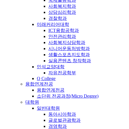
국제물류학과
사회복지학과
상담심리학과
경찰학과
미래커리어대학
ICT융합공학과
안전관리학과
사회복지상담학과
시니어운동처방학과
생활스포츠지도학과
실용콘텐츠 창작학과
민석교양대학
자유전공학부
Q College
융합연계전공
융합연계전공
소단위 전공과정(Micro Degree)
대학원
일반대학원
동아시아학과
글로벌관광학과
경영학과