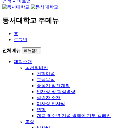
검색
사이트맵
동서대학교 주메뉴
홈
로그인
전체메뉴
메뉴닫기
대학소개
동서의비전
건학이념
교육목적
중장기 발전계획
인재상 및 핵심역량
설립자 소개
이사장 인사말
연혁
개교 30주년 기념 릴레이 기부 캠페인
총장
인사말