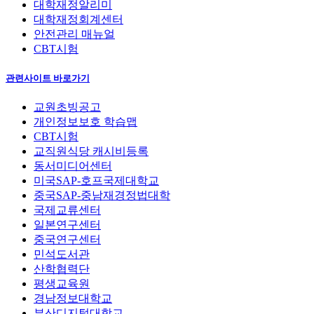
대학재정알리미
대학재정회계센터
안전관리 매뉴얼
CBT시험
관련사이트 바로가기
교원초빙공고
개인정보보호 학습맵
CBT시험
교직원식당 캐시비등록
동서미디어센터
미국SAP-호프국제대학교
중국SAP-중남재경정법대학
국제교류센터
일본연구센터
중국연구센터
민석도서관
산학협력단
평생교육원
경남정보대학교
부산디지털대학교