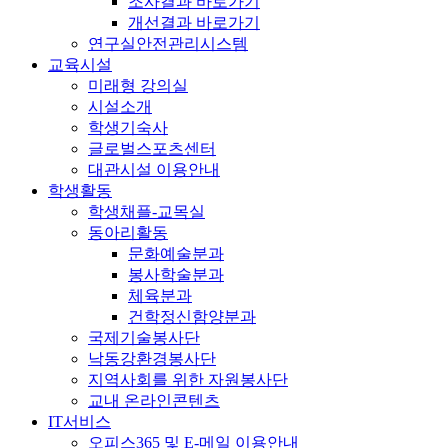
조사결과 바로가기
개선결과 바로가기
연구실안전관리시스템
교육시설
미래형 강의실
시설소개
학생기숙사
글로벌스포츠센터
대관시설 이용안내
학생활동
학생채플-교목실
동아리활동
문화예술분과
봉사학술분과
체육분과
건학정신함양분과
국제기술봉사단
낙동강환경봉사단
지역사회를 위한 자원봉사단
교내 온라인콘텐츠
IT서비스
오피스365 및 E-메일 이용안내