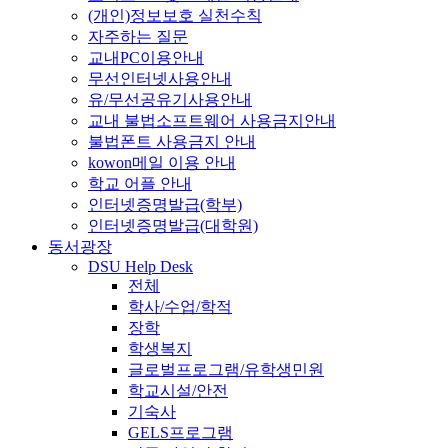
(개인)정보보호 실천수칙
자주하는 질문
교내PC이용안내
무선인터넷사용안내
유/무선공유기사용안내
교내 불법소프트웨어 사용금지안내
불법폰트 사용금지 안내
kowon메일 이용 안내
학교 어플 안내
인터넷증명발급(학부)
인터넷증명발급(대학원)
동서광장
DSU Help Desk
전체
학사/수업/학적
장학
학생복지
글로벌프로그램/유학생민원
학교시설/안전
기숙사
GELS프로그램