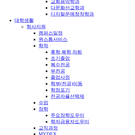
교회음악학과
다문화선교학과
디지털문예창작학과
대학생활
학사지원
캠퍼스일정
원스톱서비스
학적
휴학,복학,자퇴
조기졸업
복수전공
부전공
졸업사정
학부(전공)이동
학점포기
전공자율선택제
수업
장학
주요장학도우미
학자금융자도우미
교직과정
MYDEX