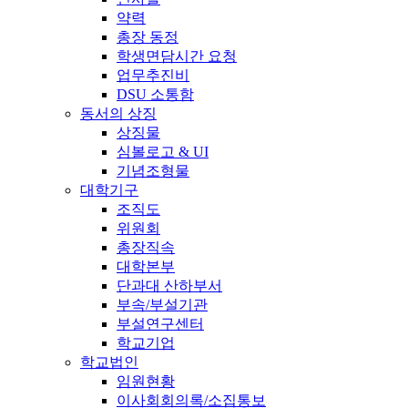
약력
총장 동정
학생면담시간 요청
업무추진비
DSU 소통함
동서의 상징
상징물
심볼로고 & UI
기념조형물
대학기구
조직도
위원회
총장직속
대학본부
단과대 산하부서
부속/부설기관
부설연구센터
학교기업
학교법인
임원현황
이사회회의록/소집통보