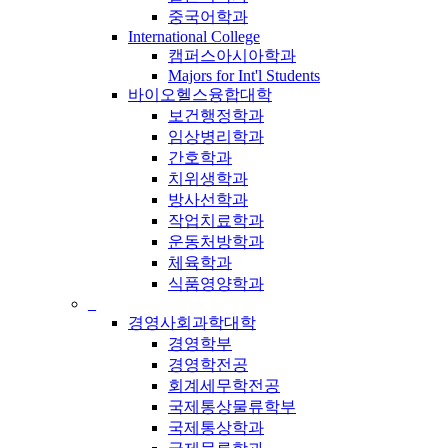
중국어학과
International College
캠퍼스아시아학과
Majors for Int'l Students
바이오헬스융합대학
보건행정학과
임상병리학과
간호학과
치위생학과
방사선학과
작업치료학과
운동처방학과
체육학과
식품영양학과
_
경영사회과학대학
경영학부
경영학전공
회계세무학전공
국제통상물류학부
국제통상학과