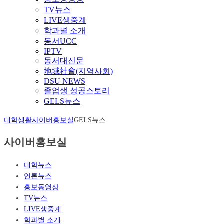
TV뉴스
LIVE생중계
학과별 소개
동서UCC
IPTV
동서대신문
地域社會(지역사회)
DSU NEWS
졸업생 성공스토리
GELS뉴스
대학생활
사이버홍보실
GELS뉴스
사이버홍보실
대학뉴스
언론뉴스
홍보동영상
TV뉴스
LIVE생중계
학과별 소개