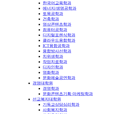
한국어교육학과
에너지/생명공학과
토목공학과
건축학과
영상콘텐츠학과
컴퓨터공학과
디지털포렌식학과
클라우드융합학과
ICT융합공학과
융합방사선학과
치위생학과
작업치료학과
디자인학과
영화학과
문화예술공연학과
경영대학원
경영학과
문화콘텐츠기획·마케팅학과
선교복지대학원
기독교상담심리학과
사회복지학과