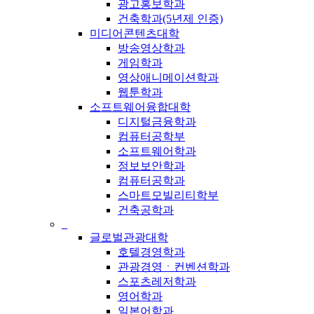
광고홍보학과
건축학과(5년제 인증)
미디어콘텐츠대학
방송영상학과
게임학과
영상애니메이션학과
웹툰학과
소프트웨어융합대학
디지털금융학과
컴퓨터공학부
소프트웨어학과
정보보안학과
컴퓨터공학과
스마트모빌리티학부
건축공학과
_
글로벌관광대학
호텔경영학과
관광경영ㆍ컨벤션학과
스포츠레저학과
영어학과
일본어학과