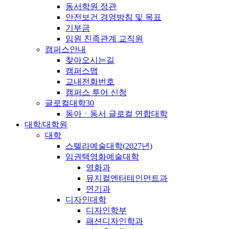
동서학원 정관
안전보건 경영방침 및 목표
기부금
임원 친족관계 교직원
캠퍼스안내
찾아오시는길
캠퍼스맵
교내전화번호
캠퍼스 투어 신청
글로컬대학30
동아ㆍ동서 글로컬 연합대학
대학/대학원
대학
스텔라예술대학(2027년)
임권택영화예술대학
영화과
뮤지컬엔터테인먼트과
연기과
디자인대학
디자인학부
패션디자인학과