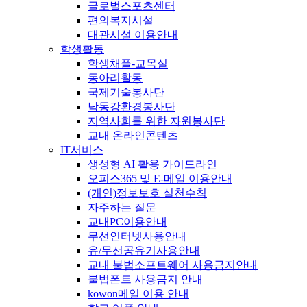
글로벌스포츠센터
편의복지시설
대관시설 이용안내
학생활동
학생채플-교목실
동아리활동
국제기술봉사단
낙동강환경봉사단
지역사회를 위한 자원봉사단
교내 온라인콘텐츠
IT서비스
생성형 AI 활용 가이드라인
오피스365 및 E-메일 이용안내
(개인)정보보호 실천수칙
자주하는 질문
교내PC이용안내
무선인터넷사용안내
유/무선공유기사용안내
교내 불법소프트웨어 사용금지안내
불법폰트 사용금지 안내
kowon메일 이용 안내