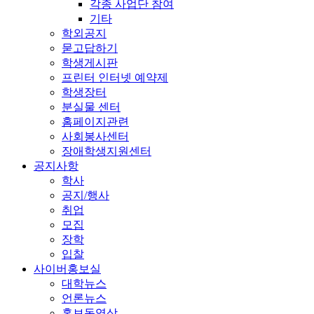
각종 사업단 참여
기타
학외공지
묻고답하기
학생게시판
프린터 인터넷 예약제
학생장터
분실물 센터
홈페이지관련
사회봉사센터
장애학생지원센터
공지사항
학사
공지/행사
취업
모집
장학
입찰
사이버홍보실
대학뉴스
언론뉴스
홍보동영상