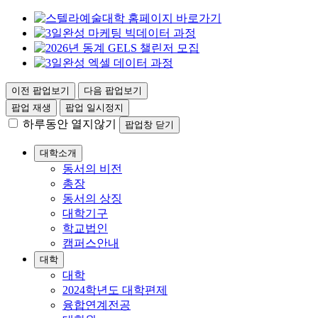
이전 팝업보기
다음 팝업보기
팝업 재생
팝업 일시정지
하루동안 열지않기
팝업창 닫기
대학소개
동서의 비전
총장
동서의 상징
대학기구
학교법인
캠퍼스안내
대학
대학
2024학년도 대학편제
융합연계전공