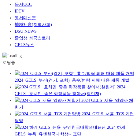
동서UCC
IPTV
동서대신문
地域社會(지역사회)
DSU NEWS
졸업생 성공스토리
GELS뉴스
로딩중
2024_GELS_부산(경기, 포항)_홍수/범람 피해 대응 제품 개발
2024
GELS _호치민_좋은 화장품을 찾아서(챌린저)
2024 GELS_서울_영양사 체
험기
2024_GELS_서울_TCS 기업
탐방
2024 하계
GELS_뉴욕_유엔한국대학생대표단