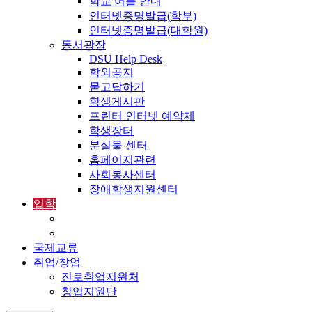
학교 어플 안내
인터넷증명발급(학부)
인터넷증명발급(대학원)
동서광장
DSU Help Desk
학외공지
묻고답하기
학생게시판
프린터 인터넷 예약제
학생장터
분실물 센터
홈페이지관련
사회봉사센터
장애학생지원센터
입학
입학정보
외국인입학-International Admissions
국제교류
취업/창업
진로취업지원처
창업지원단