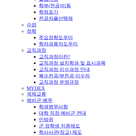
학부(전공)이동
학점포기
전공자율선택제
수업
장학
주요장학도우미
학자금융자도우미
교직과정
교직과정이란?
교직과정 설치학과 및 표시과목
교직과정 이수과정 안내
복수전공/부전공 이수자
교직과정 운영규정
MYDEX
국제교류
예비군-병무
학생병무사항
대학 직장 예비군 연대
민방위
군 장학생 지원제도
학사사관(장교) 제도