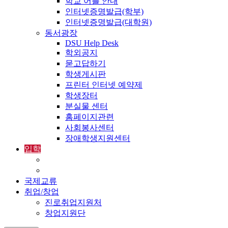
학교 어플 안내
인터넷증명발급(학부)
인터넷증명발급(대학원)
동서광장
DSU Help Desk
학외공지
묻고답하기
학생게시판
프린터 인터넷 예약제
학생장터
분실물 센터
홈페이지관련
사회봉사센터
장애학생지원센터
입학
입학정보
외국인입학-International Admissions
국제교류
취업/창업
진로취업지원처
창업지원단