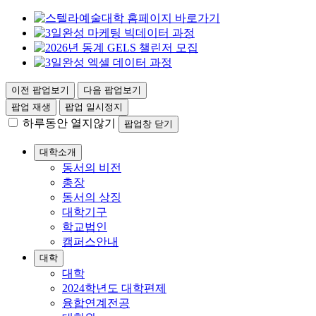
이전 팝업보기
다음 팝업보기
팝업 재생
팝업 일시정지
하루동안 열지않기
팝업창 닫기
대학소개
동서의 비전
총장
동서의 상징
대학기구
학교법인
캠퍼스안내
대학
대학
2024학년도 대학편제
융합연계전공