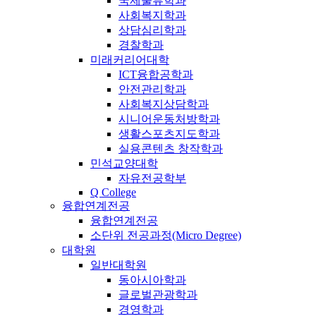
국제물류학과
사회복지학과
상담심리학과
경찰학과
미래커리어대학
ICT융합공학과
안전관리학과
사회복지상담학과
시니어운동처방학과
생활스포츠지도학과
실용콘텐츠 창작학과
민석교양대학
자유전공학부
Q College
융합연계전공
융합연계전공
소단위 전공과정(Micro Degree)
대학원
일반대학원
동아시아학과
글로벌관광학과
경영학과