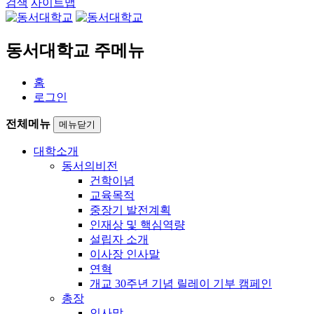
검색
사이트맵
동서대학교 주메뉴
홈
로그인
전체메뉴
메뉴닫기
대학소개
동서의비전
건학이념
교육목적
중장기 발전계획
인재상 및 핵심역량
설립자 소개
이사장 인사말
연혁
개교 30주년 기념 릴레이 기부 캠페인
총장
인사말