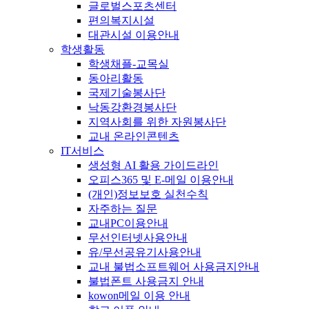
글로벌스포츠센터
편의복지시설
대관시설 이용안내
학생활동
학생채플-교목실
동아리활동
국제기술봉사단
낙동강환경봉사단
지역사회를 위한 자원봉사단
교내 온라인콘텐츠
IT서비스
생성형 AI 활용 가이드라인
오피스365 및 E-메일 이용안내
(개인)정보보호 실천수칙
자주하는 질문
교내PC이용안내
무선인터넷사용안내
유/무선공유기사용안내
교내 불법소프트웨어 사용금지안내
불법폰트 사용금지 안내
kowon메일 이용 안내