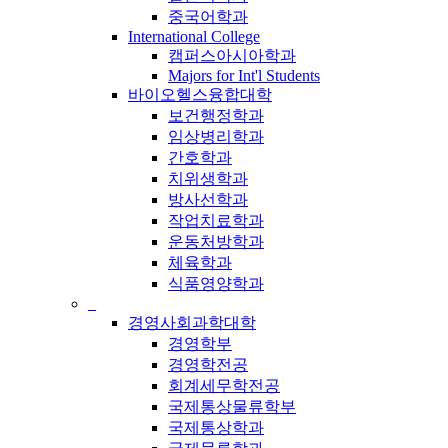
중국어학과
International College
캠퍼스아시아학과
Majors for Int'l Students
바이오헬스융합대학
보건행정학과
임상병리학과
간호학과
치위생학과
방사선학과
작업치료학과
운동처방학과
체육학과
식품영양학과
_
경영사회과학대학
경영학부
경영학전공
회계세무학전공
국제통상물류학부
국제통상학과