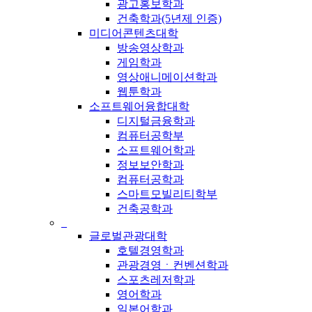
광고홍보학과
건축학과(5년제 인증)
미디어콘텐츠대학
방송영상학과
게임학과
영상애니메이션학과
웹툰학과
소프트웨어융합대학
디지털금융학과
컴퓨터공학부
소프트웨어학과
정보보안학과
컴퓨터공학과
스마트모빌리티학부
건축공학과
_
글로벌관광대학
호텔경영학과
관광경영ㆍ컨벤션학과
스포츠레저학과
영어학과
일본어학과