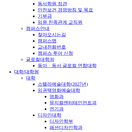
동서학원 정관
안전보건 경영방침 및 목표
기부금
임원 친족관계 교직원
캠퍼스안내
찾아오시는길
캠퍼스맵
교내전화번호
캠퍼스 투어 신청
글로컬대학30
동아ㆍ동서 글로컬 연합대학
대학/대학원
대학
스텔라예술대학(2027년)
임권택영화예술대학
영화과
뮤지컬엔터테인먼트과
연기과
디자인대학
디자인학부
패션디자인학과