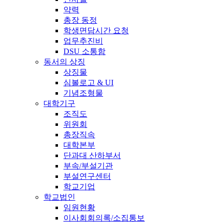
약력
총장 동정
학생면담시간 요청
업무추진비
DSU 소통함
동서의 상징
상징물
심볼로고 & UI
기념조형물
대학기구
조직도
위원회
총장직속
대학본부
단과대 산하부서
부속/부설기관
부설연구센터
학교기업
학교법인
임원현황
이사회회의록/소집통보