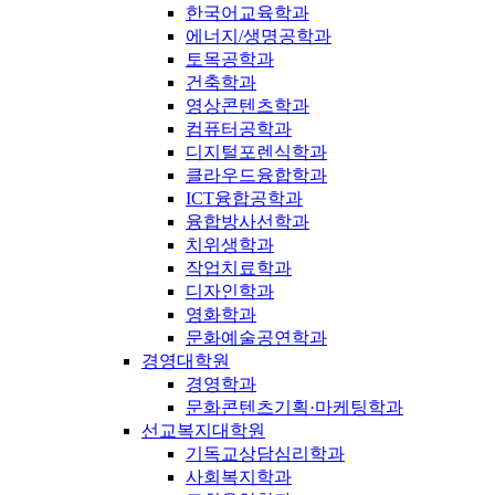
한국어교육학과
에너지/생명공학과
토목공학과
건축학과
영상콘텐츠학과
컴퓨터공학과
디지털포렌식학과
클라우드융합학과
ICT융합공학과
융합방사선학과
치위생학과
작업치료학과
디자인학과
영화학과
문화예술공연학과
경영대학원
경영학과
문화콘텐츠기획·마케팅학과
선교복지대학원
기독교상담심리학과
사회복지학과