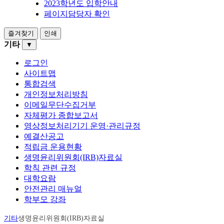
2023학년도 입학안내
페이지담당자 확인
즐겨찾기
인쇄
기타
▼
로그인
사이트맵
통합검색
개인정보처리방침
이메일무단수집거부
자체평가 종합보고서
영상정보처리기기 운영·관리규정
예결산공고
적립금 운용현황
생명윤리위원회(IRB)자료실
학칙 관련 규정
대학요람
안전관리 매뉴얼
학부모 강좌
기타
생명윤리위원회(IRB)자료실