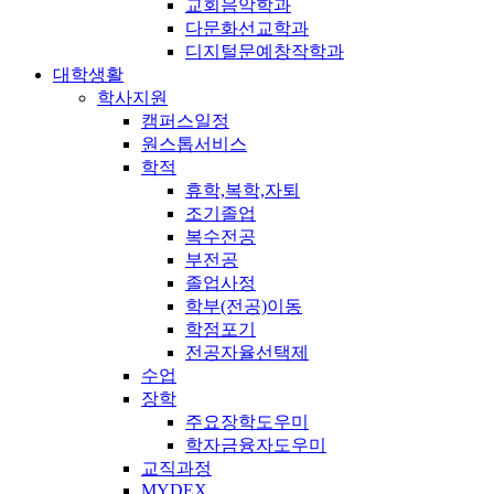
교회음악학과
다문화선교학과
디지털문예창작학과
대학생활
학사지원
캠퍼스일정
원스톱서비스
학적
휴학,복학,자퇴
조기졸업
복수전공
부전공
졸업사정
학부(전공)이동
학점포기
전공자율선택제
수업
장학
주요장학도우미
학자금융자도우미
교직과정
MYDEX