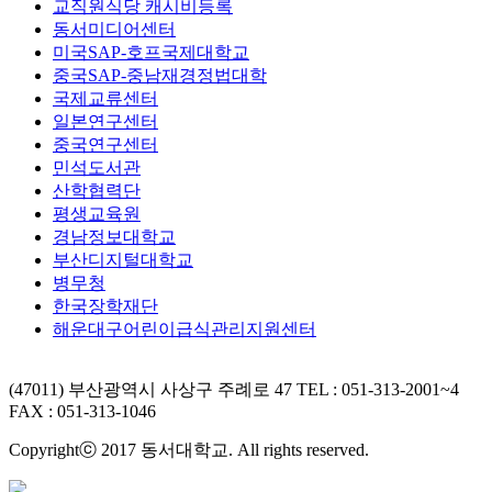
교직원식당 캐시비등록
동서미디어센터
미국SAP-호프국제대학교
중국SAP-중남재경정법대학
국제교류센터
일본연구센터
중국연구센터
민석도서관
산학협력단
평생교육원
경남정보대학교
부산디지털대학교
병무청
한국장학재단
해운대구어린이급식관리지원센터
(47011) 부산광역시 사상구 주례로 47
TEL : 051-313-2001~4
FAX : 051-313-1046
Copyrightⓒ 2017 동서대학교. All rights reserved.