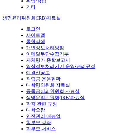
취업/창업
기타
생명윤리위원회(IRB)자료실
로그인
사이트맵
통합검색
개인정보처리방침
이메일무단수집거부
자체평가 종합보고서
영상정보처리기기 운영·관리규정
예결산공고
적립금 운용현황
대학평의원회 자료실
등록금심의위원회 자료실
생명윤리위원회(IRB)자료실
학칙 관련 규정
대학요람
안전관리 매뉴얼
학부모 강좌
학부모 서비스