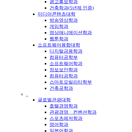
광고홍보학과
건축학과(5년제 인증)
미디어콘텐츠대학
방송영상학과
게임학과
영상애니메이션학과
웹툰학과
소프트웨어융합대학
디지털금융학과
컴퓨터공학부
소프트웨어학과
정보보안학과
컴퓨터공학과
스마트모빌리티학부
건축공학과
_
글로벌관광대학
호텔경영학과
관광경영ㆍ컨벤션학과
스포츠레저학과
영어학과
일본어학과