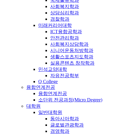
국제물류학과
사회복지학과
상담심리학과
경찰학과
미래커리어대학
ICT융합공학과
안전관리학과
사회복지상담학과
시니어운동처방학과
생활스포츠지도학과
실용콘텐츠 창작학과
민석교양대학
자유전공학부
Q College
융합연계전공
융합연계전공
소단위 전공과정(Micro Degree)
대학원
일반대학원
동아시아학과
글로벌관광학과
경영학과