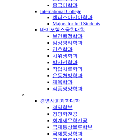
중국어학과
International College
캠퍼스아시아학과
Majors for Int'l Students
바이오헬스융합대학
보건행정학과
임상병리학과
간호학과
치위생학과
방사선학과
작업치료학과
운동처방학과
체육학과
식품영양학과
_
경영사회과학대학
경영학부
경영학전공
회계세무학전공
국제통상물류학부
국제통상학과