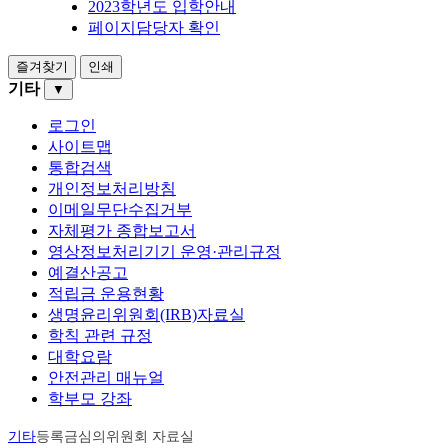
2023학년도 입학안내
페이지담당자 확인
즐겨찾기
인쇄
기타
▼
로그인
사이트맵
통합검색
개인정보처리방침
이메일무단수집거부
자체평가 종합보고서
영상정보처리기기 운영·관리규정
예결산공고
적립금 운용현황
생명윤리위원회(IRB)자료실
학칙 관련 규정
대학요람
안전관리 매뉴얼
학부모 강좌
기타
등록금심의위원회 자료실