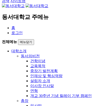
검색
사이트맵
동서대학교 주메뉴
홈
로그인
전체메뉴
메뉴닫기
대학소개
동서의비전
건학이념
교육목적
중장기 발전계획
인재상 및 핵심역량
설립자 소개
이사장 인사말
연혁
개교 30주년 기념 릴레이 기부 캠페인
총장
인사말