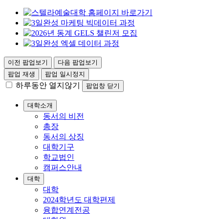
이전 팝업보기
다음 팝업보기
팝업 재생
팝업 일시정지
하루동안 열지않기
팝업창 닫기
대학소개
동서의 비전
총장
동서의 상징
대학기구
학교법인
캠퍼스안내
대학
대학
2024학년도 대학편제
융합연계전공