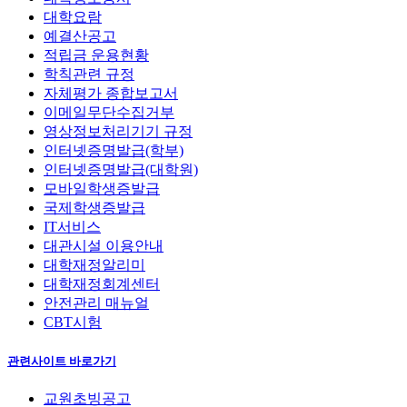
대학요람
예결산공고
적립금 운용현황
학칙관련 규정
자체평가 종합보고서
이메일무단수집거부
영상정보처리기기 규정
인터넷증명발급(학부)
인터넷증명발급(대학원)
모바일학생증발급
국제학생증발급
IT서비스
대관시설 이용안내
대학재정알리미
대학재정회계센터
안전관리 매뉴얼
CBT시험
관련사이트 바로가기
교원초빙공고