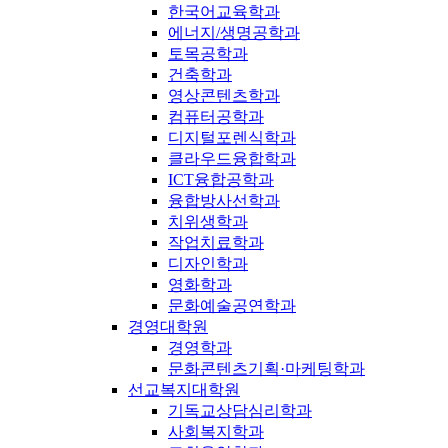
한국어교육학과
에너지/생명공학과
토목공학과
건축학과
영상콘텐츠학과
컴퓨터공학과
디지털포렌식학과
클라우드융합학과
ICT융합공학과
융합방사선학과
치위생학과
작업치료학과
디자인학과
영화학과
문화예술공연학과
경영대학원
경영학과
문화콘텐츠기획·마케팅학과
선교복지대학원
기독교상담심리학과
사회복지학과