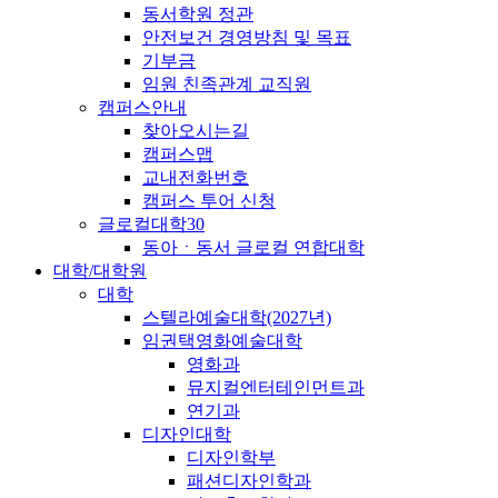
동서학원 정관
안전보건 경영방침 및 목표
기부금
임원 친족관계 교직원
캠퍼스안내
찾아오시는길
캠퍼스맵
교내전화번호
캠퍼스 투어 신청
글로컬대학30
동아ㆍ동서 글로컬 연합대학
대학/대학원
대학
스텔라예술대학(2027년)
임권택영화예술대학
영화과
뮤지컬엔터테인먼트과
연기과
디자인대학
디자인학부
패션디자인학과