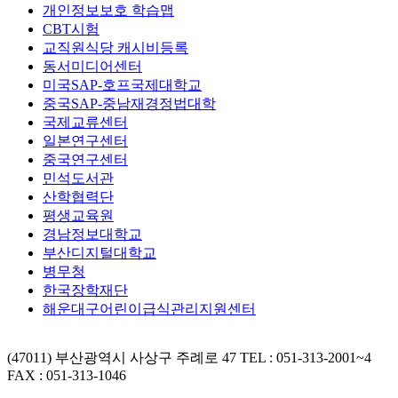
개인정보보호 학습맵
CBT시험
교직원식당 캐시비등록
동서미디어센터
미국SAP-호프국제대학교
중국SAP-중남재경정법대학
국제교류센터
일본연구센터
중국연구센터
민석도서관
산학협력단
평생교육원
경남정보대학교
부산디지털대학교
병무청
한국장학재단
해운대구어린이급식관리지원센터
(47011) 부산광역시 사상구 주례로 47
TEL : 051-313-2001~4
FAX : 051-313-1046