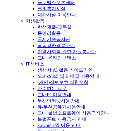
글로벌스포츠센터
편의복지시설
대관시설 이용안내
학생활동
학생채플-교목실
동아리활동
국제기술봉사단
낙동강환경봉사단
지역사회를 위한 자원봉사단
교내 온라인콘텐츠
IT서비스
생성형 AI 활용 가이드라인
오피스365 및 E-메일 이용안내
(개인)정보보호 실천수칙
자주하는 질문
교내PC이용안내
무선인터넷사용안내
유/무선공유기사용안내
교내 불법소프트웨어 사용금지안내
불법폰트 사용금지 안내
kowon메일 이용 안내