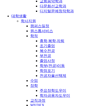
교회음악학과
다문화선교학과
디지털문예창작학과
대학생활
학사지원
캠퍼스일정
원스톱서비스
학적
휴학,복학,자퇴
조기졸업
복수전공
부전공
졸업사정
학부(전공)이동
학점포기
전공자율선택제
수업
장학
주요장학도우미
학자금융자도우미
교직과정
MYDEX