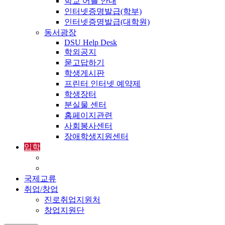
학교 어플 안내
인터넷증명발급(학부)
인터넷증명발급(대학원)
동서광장
DSU Help Desk
학외공지
묻고답하기
학생게시판
프린터 인터넷 예약제
학생장터
분실물 센터
홈페이지관련
사회봉사센터
장애학생지원센터
입학
입학정보
외국인입학-International Admissions
국제교류
취업/창업
진로취업지원처
창업지원단