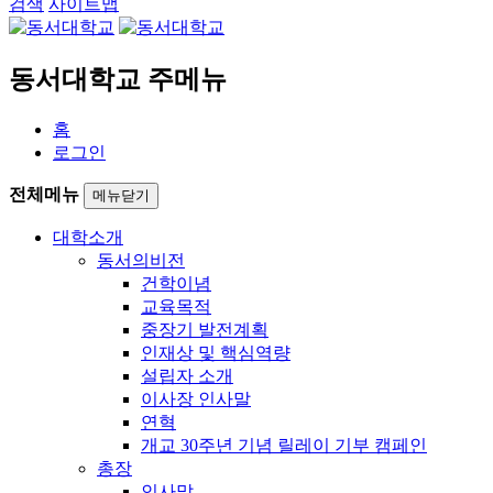
검색
사이트맵
동서대학교 주메뉴
홈
로그인
전체메뉴
메뉴닫기
대학소개
동서의비전
건학이념
교육목적
중장기 발전계획
인재상 및 핵심역량
설립자 소개
이사장 인사말
연혁
개교 30주년 기념 릴레이 기부 캠페인
총장
인사말