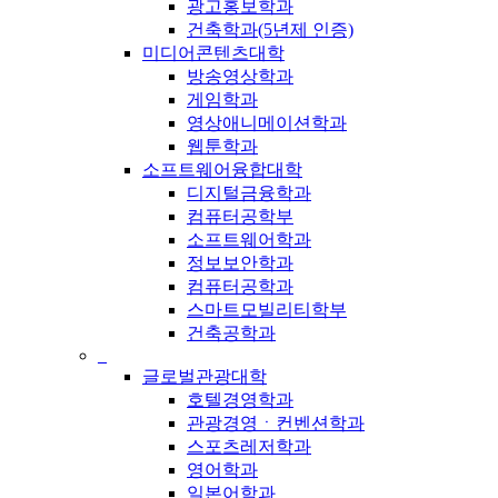
광고홍보학과
건축학과(5년제 인증)
미디어콘텐츠대학
방송영상학과
게임학과
영상애니메이션학과
웹툰학과
소프트웨어융합대학
디지털금융학과
컴퓨터공학부
소프트웨어학과
정보보안학과
컴퓨터공학과
스마트모빌리티학부
건축공학과
_
글로벌관광대학
호텔경영학과
관광경영ㆍ컨벤션학과
스포츠레저학과
영어학과
일본어학과