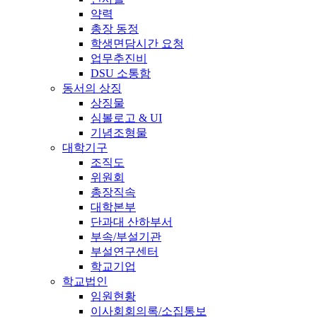
약력
총장 동정
학생면담시간 요청
업무추진비
DSU 소통함
동서의 상징
상징물
심볼로고 & UI
기념조형물
대학기구
조직도
위원회
총장직속
대학본부
단과대 산하부서
부속/부설기관
부설연구센터
학교기업
학교법인
임원현황
이사회회의록/소집통보