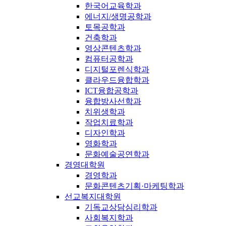
한국어교육학과
에너지/생명공학과
토목공학과
건축학과
영상콘텐츠학과
컴퓨터공학과
디지털포렌식학과
클라우드융합학과
ICT융합공학과
융합방사선학과
치위생학과
작업치료학과
디자인학과
영화학과
문화예술공연학과
경영대학원
경영학과
문화콘텐츠기획·마케팅학과
선교복지대학원
기독교상담심리학과
사회복지학과