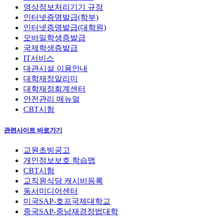
영상정보처리기기 규정
인터넷증명발급(학부)
인터넷증명발급(대학원)
모바일학생증발급
국제학생증발급
IT서비스
대관시설 이용안내
대학재정알리미
대학재정회계센터
안전관리 매뉴얼
CBT시험
관련사이트 바로가기
교원초빙공고
개인정보보호 학습맵
CBT시험
교직원식당 캐시비등록
동서미디어센터
미국SAP-호프국제대학교
중국SAP-중남재경정법대학