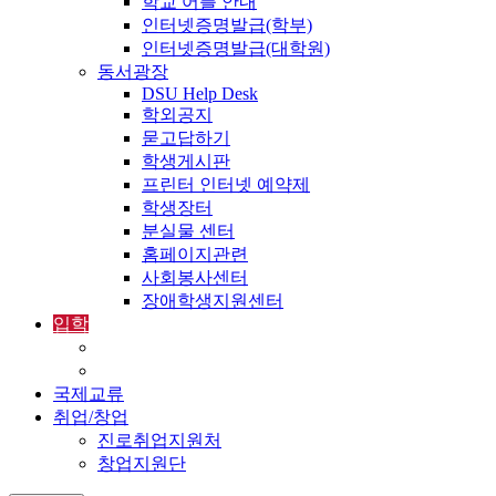
학교 어플 안내
인터넷증명발급(학부)
인터넷증명발급(대학원)
동서광장
DSU Help Desk
학외공지
묻고답하기
학생게시판
프린터 인터넷 예약제
학생장터
분실물 센터
홈페이지관련
사회봉사센터
장애학생지원센터
입학
입학정보
외국인입학-International Admissions
국제교류
취업/창업
진로취업지원처
창업지원단