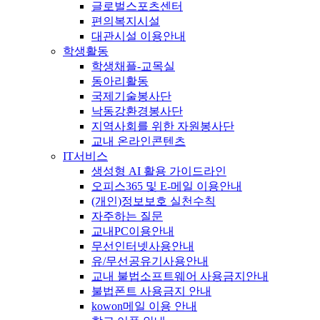
글로벌스포츠센터
편의복지시설
대관시설 이용안내
학생활동
학생채플-교목실
동아리활동
국제기술봉사단
낙동강환경봉사단
지역사회를 위한 자원봉사단
교내 온라인콘텐츠
IT서비스
생성형 AI 활용 가이드라인
오피스365 및 E-메일 이용안내
(개인)정보보호 실천수칙
자주하는 질문
교내PC이용안내
무선인터넷사용안내
유/무선공유기사용안내
교내 불법소프트웨어 사용금지안내
불법폰트 사용금지 안내
kowon메일 이용 안내