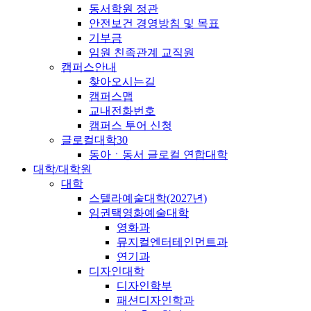
동서학원 정관
안전보건 경영방침 및 목표
기부금
임원 친족관계 교직원
캠퍼스안내
찾아오시는길
캠퍼스맵
교내전화번호
캠퍼스 투어 신청
글로컬대학30
동아ㆍ동서 글로컬 연합대학
대학/대학원
대학
스텔라예술대학(2027년)
임권택영화예술대학
영화과
뮤지컬엔터테인먼트과
연기과
디자인대학
디자인학부
패션디자인학과