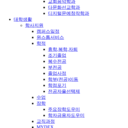
교회음악학과
다문화선교학과
디지털문예창작학과
대학생활
학사지원
캠퍼스일정
원스톱서비스
학적
휴학,복학,자퇴
조기졸업
복수전공
부전공
졸업사정
학부(전공)이동
학점포기
전공자율선택제
수업
장학
주요장학도우미
학자금융자도우미
교직과정
MYDEX