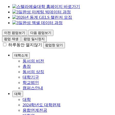
이전 팝업보기
다음 팝업보기
팝업 재생
팝업 일시정지
하루동안 열지않기
팝업창 닫기
대학소개
동서의 비전
총장
동서의 상징
대학기구
학교법인
캠퍼스안내
대학
대학
2024학년도 대학편제
융합연계전공