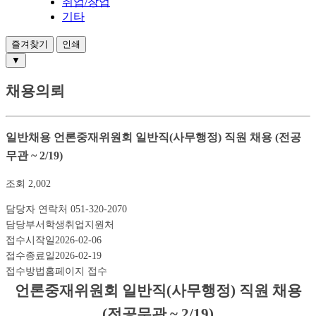
취업/창업
기타
즐겨찾기
인쇄
▼
채용의뢰
일반채용
언론중재위원회 일반직(사무행정) 직원 채용 (전공
무관 ~ 2/19)
조회
2,002
담당자 연락처
051-320-2070
담당부서
학생취업지원처
접수시작일
2026-02-06
접수종료일
2026-02-19
접수방법
홈페이지 접수
언론중재위원회 일반직(사무행정) 직원 채용
(전공무관 ~ 2/19)