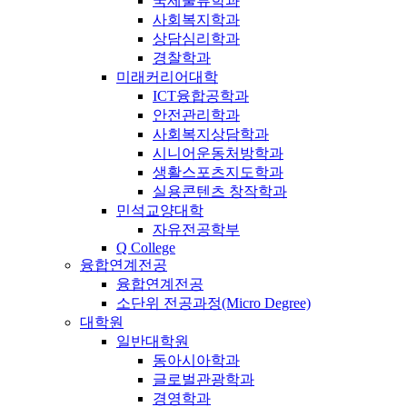
국제물류학과
사회복지학과
상담심리학과
경찰학과
미래커리어대학
ICT융합공학과
안전관리학과
사회복지상담학과
시니어운동처방학과
생활스포츠지도학과
실용콘텐츠 창작학과
민석교양대학
자유전공학부
Q College
융합연계전공
융합연계전공
소단위 전공과정(Micro Degree)
대학원
일반대학원
동아시아학과
글로벌관광학과
경영학과