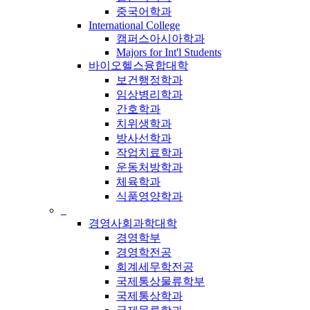
중국어학과
International College
캠퍼스아시아학과
Majors for Int'l Students
바이오헬스융합대학
보건행정학과
임상병리학과
간호학과
치위생학과
방사선학과
작업치료학과
운동처방학과
체육학과
식품영양학과
_
경영사회과학대학
경영학부
경영학전공
회계세무학전공
국제통상물류학부
국제통상학과