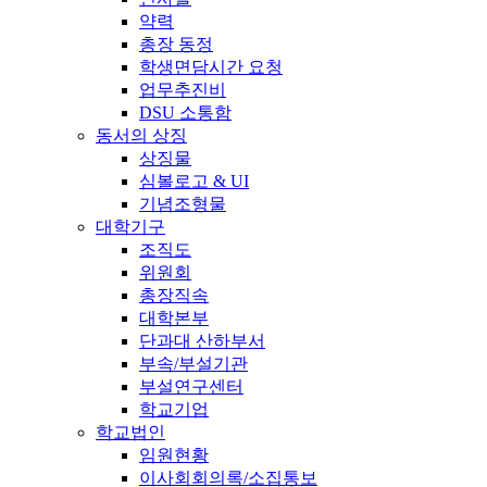
약력
총장 동정
학생면담시간 요청
업무추진비
DSU 소통함
동서의 상징
상징물
심볼로고 & UI
기념조형물
대학기구
조직도
위원회
총장직속
대학본부
단과대 산하부서
부속/부설기관
부설연구센터
학교기업
학교법인
임원현황
이사회회의록/소집통보