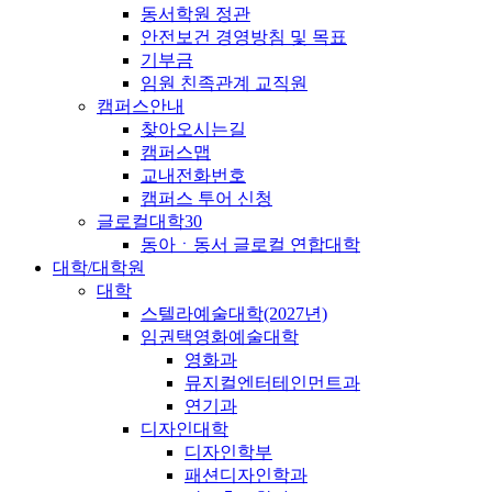
동서학원 정관
안전보건 경영방침 및 목표
기부금
임원 친족관계 교직원
캠퍼스안내
찾아오시는길
캠퍼스맵
교내전화번호
캠퍼스 투어 신청
글로컬대학30
동아ㆍ동서 글로컬 연합대학
대학/대학원
대학
스텔라예술대학(2027년)
임권택영화예술대학
영화과
뮤지컬엔터테인먼트과
연기과
디자인대학
디자인학부
패션디자인학과