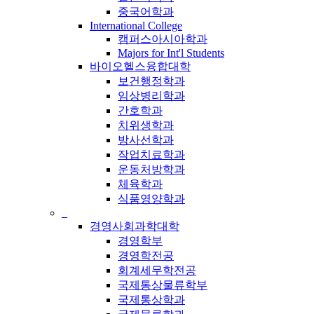
중국어학과
International College
캠퍼스아시아학과
Majors for Int'l Students
바이오헬스융합대학
보건행정학과
임상병리학과
간호학과
치위생학과
방사선학과
작업치료학과
운동처방학과
체육학과
식품영양학과
_
경영사회과학대학
경영학부
경영학전공
회계세무학전공
국제통상물류학부
국제통상학과