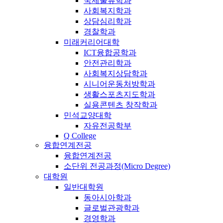
국제물류학과
사회복지학과
상담심리학과
경찰학과
미래커리어대학
ICT융합공학과
안전관리학과
사회복지상담학과
시니어운동처방학과
생활스포츠지도학과
실용콘텐츠 창작학과
민석교양대학
자유전공학부
Q College
융합연계전공
융합연계전공
소단위 전공과정(Micro Degree)
대학원
일반대학원
동아시아학과
글로벌관광학과
경영학과