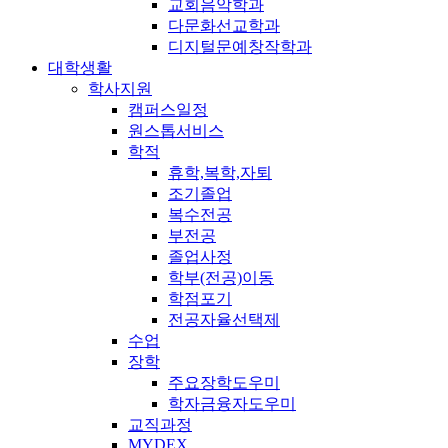
교회음악학과
다문화선교학과
디지털문예창작학과
대학생활
학사지원
캠퍼스일정
원스톱서비스
학적
휴학,복학,자퇴
조기졸업
복수전공
부전공
졸업사정
학부(전공)이동
학점포기
전공자율선택제
수업
장학
주요장학도우미
학자금융자도우미
교직과정
MYDEX