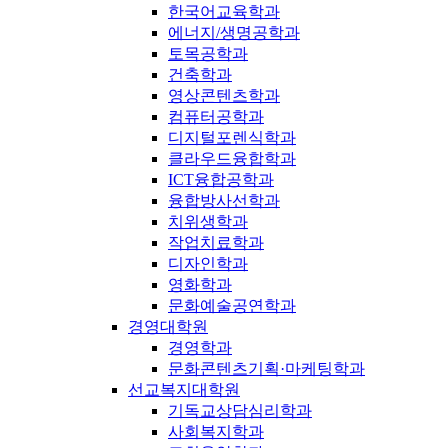
한국어교육학과
에너지/생명공학과
토목공학과
건축학과
영상콘텐츠학과
컴퓨터공학과
디지털포렌식학과
클라우드융합학과
ICT융합공학과
융합방사선학과
치위생학과
작업치료학과
디자인학과
영화학과
문화예술공연학과
경영대학원
경영학과
문화콘텐츠기획·마케팅학과
선교복지대학원
기독교상담심리학과
사회복지학과