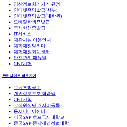
영상정보처리기기 규정
인터넷증명발급(학부)
인터넷증명발급(대학원)
모바일학생증발급
국제학생증발급
IT서비스
대관시설 이용안내
대학재정알리미
대학재정회계센터
안전관리 매뉴얼
CBT시험
관련사이트 바로가기
교원초빙공고
개인정보보호 학습맵
CBT시험
교직원식당 캐시비등록
동서미디어센터
미국SAP-호프국제대학교
중국SAP-중남재경정법대학