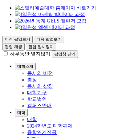
이전 팝업보기
다음 팝업보기
팝업 재생
팝업 일시정지
하루동안 열지않기
팝업창 닫기
대학소개
동서의 비전
총장
동서의 상징
대학기구
학교법인
캠퍼스안내
대학
대학
2024학년도 대학편제
융합연계전공