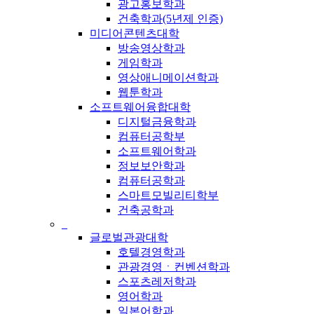
광고홍보학과
건축학과(5년제 인증)
미디어콘텐츠대학
방송영상학과
게임학과
영상애니메이션학과
웹툰학과
소프트웨어융합대학
디지털금융학과
컴퓨터공학부
소프트웨어학과
정보보안학과
컴퓨터공학과
스마트모빌리티학부
건축공학과
_
글로벌관광대학
호텔경영학과
관광경영ㆍ컨벤션학과
스포츠레저학과
영어학과
일본어학과