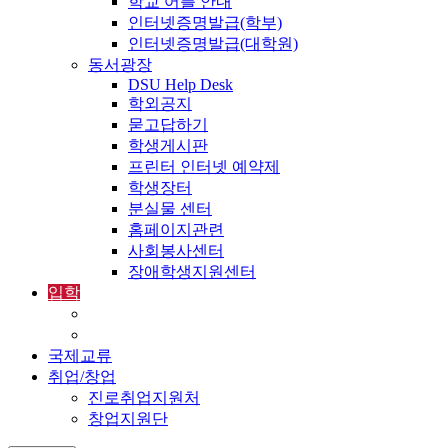
학교 어플 안내
인터넷증명발급(학부)
인터넷증명발급(대학원)
동서광장
DSU Help Desk
학외공지
묻고답하기
학생게시판
프린터 인터넷 예약제
학생장터
분실물 센터
홈페이지관련
사회봉사센터
장애학생지원센터
입학
입학정보
외국인입학-International Admissions
국제교류
취업/창업
진로취업지원처
창업지원단