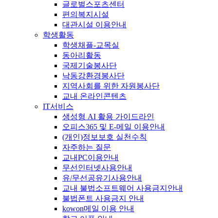
글로벌스포츠센터
편의복지시설
대관시설 이용안내
학생활동
학생채플-교목실
동아리활동
국제기술봉사단
낙동강환경봉사단
지역사회를 위한 자원봉사단
교내 온라인콘텐츠
IT서비스
생성형 AI 활용 가이드라인
오피스365 및 E-메일 이용안내
(개인)정보보호 실천수칙
자주하는 질문
교내PC이용안내
무선인터넷사용안내
유/무선공유기사용안내
교내 불법소프트웨어 사용금지안내
불법폰트 사용금지 안내
kowon메일 이용 안내