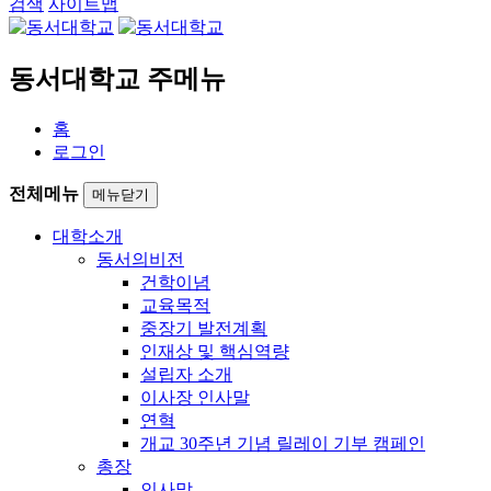
검색
사이트맵
동서대학교 주메뉴
홈
로그인
전체메뉴
메뉴닫기
대학소개
동서의비전
건학이념
교육목적
중장기 발전계획
인재상 및 핵심역량
설립자 소개
이사장 인사말
연혁
개교 30주년 기념 릴레이 기부 캠페인
총장
인사말