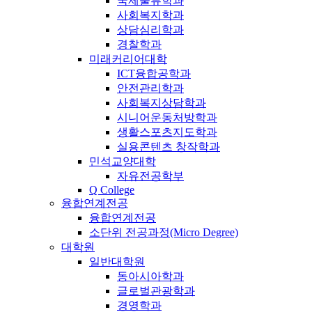
국제물류학과
사회복지학과
상담심리학과
경찰학과
미래커리어대학
ICT융합공학과
안전관리학과
사회복지상담학과
시니어운동처방학과
생활스포츠지도학과
실용콘텐츠 창작학과
민석교양대학
자유전공학부
Q College
융합연계전공
융합연계전공
소단위 전공과정(Micro Degree)
대학원
일반대학원
동아시아학과
글로벌관광학과
경영학과