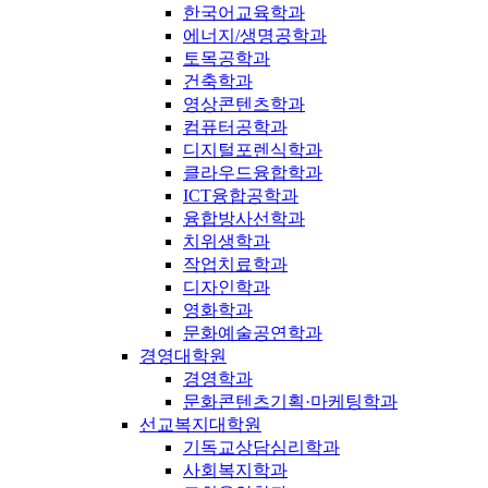
한국어교육학과
에너지/생명공학과
토목공학과
건축학과
영상콘텐츠학과
컴퓨터공학과
디지털포렌식학과
클라우드융합학과
ICT융합공학과
융합방사선학과
치위생학과
작업치료학과
디자인학과
영화학과
문화예술공연학과
경영대학원
경영학과
문화콘텐츠기획·마케팅학과
선교복지대학원
기독교상담심리학과
사회복지학과