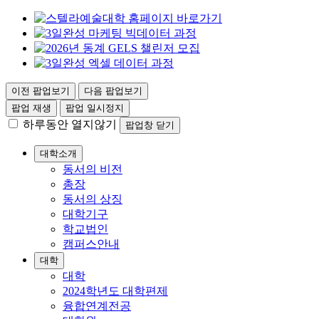
이전 팝업보기
다음 팝업보기
팝업 재생
팝업 일시정지
하루동안 열지않기
팝업창 닫기
대학소개
동서의 비전
총장
동서의 상징
대학기구
학교법인
캠퍼스안내
대학
대학
2024학년도 대학편제
융합연계전공