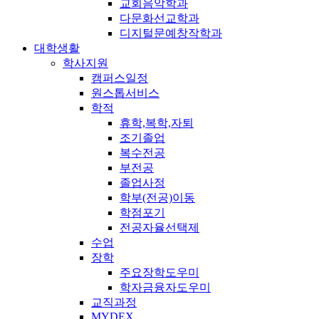
교회음악학과
다문화선교학과
디지털문예창작학과
대학생활
학사지원
캠퍼스일정
원스톱서비스
학적
휴학,복학,자퇴
조기졸업
복수전공
부전공
졸업사정
학부(전공)이동
학점포기
전공자율선택제
수업
장학
주요장학도우미
학자금융자도우미
교직과정
MYDEX