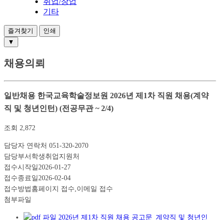
취업/창업
기타
즐겨찾기
인쇄
▼
채용의뢰
일반채용
한국교육학술정보원 2026년 제1차 직원 채용(계약
직 및 청년인턴) (전공무관 ~ 2/4)
조회
2,872
담당자 연락처
051-320-2070
담당부서
학생취업지원처
접수시작일
2026-01-27
접수종료일
2026-02-04
접수방법
홈페이지 접수,이메일 접수
첨부파일
2026년 제1차 직원 채용 공고문_계약직 및 청년인