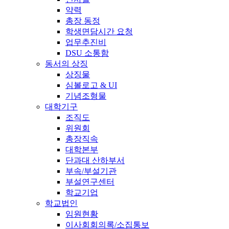
약력
총장 동정
학생면담시간 요청
업무추진비
DSU 소통함
동서의 상징
상징물
심볼로고 & UI
기념조형물
대학기구
조직도
위원회
총장직속
대학본부
단과대 산하부서
부속/부설기관
부설연구센터
학교기업
학교법인
임원현황
이사회회의록/소집통보