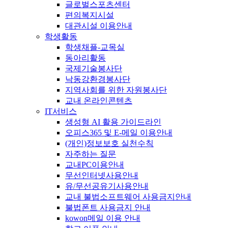
글로벌스포츠센터
편의복지시설
대관시설 이용안내
학생활동
학생채플-교목실
동아리활동
국제기술봉사단
낙동강환경봉사단
지역사회를 위한 자원봉사단
교내 온라인콘텐츠
IT서비스
생성형 AI 활용 가이드라인
오피스365 및 E-메일 이용안내
(개인)정보보호 실천수칙
자주하는 질문
교내PC이용안내
무선인터넷사용안내
유/무선공유기사용안내
교내 불법소프트웨어 사용금지안내
불법폰트 사용금지 안내
kowon메일 이용 안내