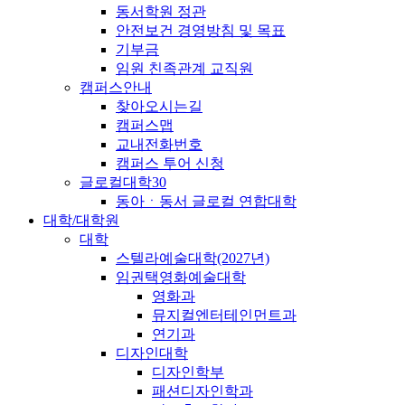
동서학원 정관
안전보건 경영방침 및 목표
기부금
임원 친족관계 교직원
캠퍼스안내
찾아오시는길
캠퍼스맵
교내전화번호
캠퍼스 투어 신청
글로컬대학30
동아ㆍ동서 글로컬 연합대학
대학/대학원
대학
스텔라예술대학(2027년)
임권택영화예술대학
영화과
뮤지컬엔터테인먼트과
연기과
디자인대학
디자인학부
패션디자인학과