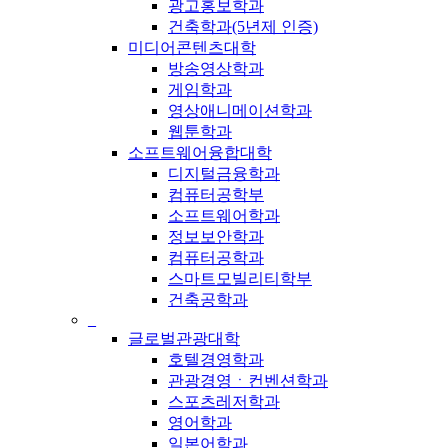
광고홍보학과
건축학과(5년제 인증)
미디어콘텐츠대학
방송영상학과
게임학과
영상애니메이션학과
웹툰학과
소프트웨어융합대학
디지털금융학과
컴퓨터공학부
소프트웨어학과
정보보안학과
컴퓨터공학과
스마트모빌리티학부
건축공학과
_
글로벌관광대학
호텔경영학과
관광경영ㆍ컨벤션학과
스포츠레저학과
영어학과
일본어학과