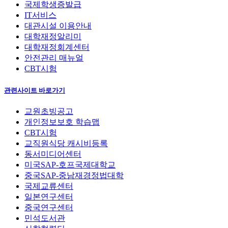
국제학생증발급
IT서비스
대관시설 이용안내
대학재정알리미
대학재정회계센터
안전관리 매뉴얼
CBT시험
관련사이트 바로가기
교원초빙공고
개인정보보호 학습맵
CBT시험
교직원식당 캐시비등록
동서미디어센터
미국SAP-호프국제대학교
중국SAP-중남재경정법대학
국제교류센터
일본연구센터
중국연구센터
민석도서관