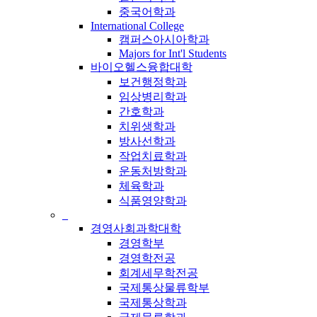
중국어학과
International College
캠퍼스아시아학과
Majors for Int'l Students
바이오헬스융합대학
보건행정학과
임상병리학과
간호학과
치위생학과
방사선학과
작업치료학과
운동처방학과
체육학과
식품영양학과
_
경영사회과학대학
경영학부
경영학전공
회계세무학전공
국제통상물류학부
국제통상학과