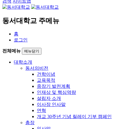
검색
사이트맵
동서대학교 주메뉴
홈
로그인
전체메뉴
메뉴닫기
대학소개
동서의비전
건학이념
교육목적
중장기 발전계획
인재상 및 핵심역량
설립자 소개
이사장 인사말
연혁
개교 30주년 기념 릴레이 기부 캠페인
총장
인사말