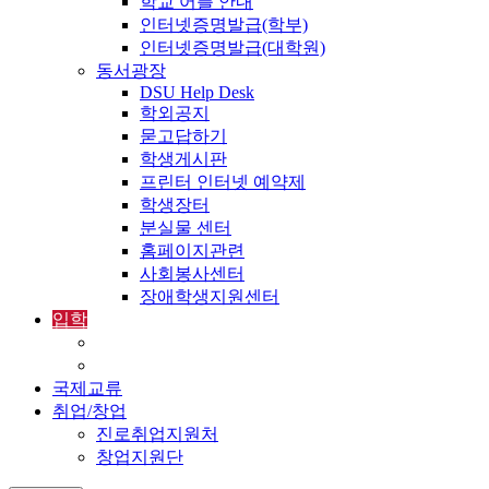
학교 어플 안내
인터넷증명발급(학부)
인터넷증명발급(대학원)
동서광장
DSU Help Desk
학외공지
묻고답하기
학생게시판
프린터 인터넷 예약제
학생장터
분실물 센터
홈페이지관련
사회봉사센터
장애학생지원센터
입학
입학정보
외국인입학-International Admissions
국제교류
취업/창업
진로취업지원처
창업지원단