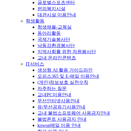
글로벌스포츠센터
편의복지시설
대관시설 이용안내
학생활동
학생채플-교목실
동아리활동
국제기술봉사단
낙동강환경봉사단
지역사회를 위한 자원봉사단
교내 온라인콘텐츠
IT서비스
생성형 AI 활용 가이드라인
오피스365 및 E-메일 이용안내
(개인)정보보호 실천수칙
자주하는 질문
교내PC이용안내
무선인터넷사용안내
유/무선공유기사용안내
교내 불법소프트웨어 사용금지안내
불법폰트 사용금지 안내
kowon메일 이용 안내