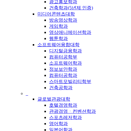
광고홍보학과
건축학과(5년제 인증)
미디어콘텐츠대학
방송영상학과
게임학과
영상애니메이션학과
웹툰학과
소프트웨어융합대학
디지털금융학과
컴퓨터공학부
소프트웨어학과
정보보안학과
컴퓨터공학과
스마트모빌리티학부
건축공학과
_
글로벌관광대학
호텔경영학과
관광경영ㆍ컨벤션학과
스포츠레저학과
영어학과
일본어학과