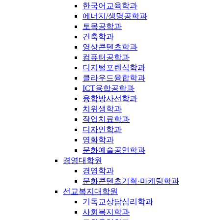
한국어교육학과
에너지/생명공학과
토목공학과
건축학과
영상콘텐츠학과
컴퓨터공학과
디지털포렌식학과
클라우드융합학과
ICT융합공학과
융합방사선학과
치위생학과
작업치료학과
디자인학과
영화학과
문화예술공연학과
경영대학원
경영학과
문화콘텐츠기획·마케팅학과
선교복지대학원
기독교상담심리학과
사회복지학과