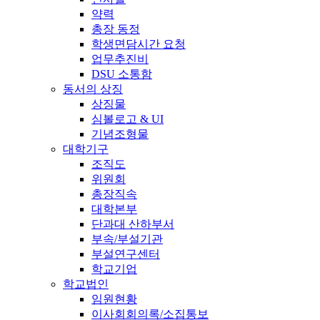
약력
총장 동정
학생면담시간 요청
업무추진비
DSU 소통함
동서의 상징
상징물
심볼로고 & UI
기념조형물
대학기구
조직도
위원회
총장직속
대학본부
단과대 산하부서
부속/부설기관
부설연구센터
학교기업
학교법인
임원현황
이사회회의록/소집통보