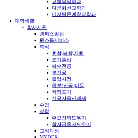
교회음악학과
다문화선교학과
디지털문예창작학과
대학생활
학사지원
캠퍼스일정
원스톱서비스
학적
휴학,복학,자퇴
조기졸업
복수전공
부전공
졸업사정
학부(전공)이동
학점포기
전공자율선택제
수업
장학
주요장학도우미
학자금융자도우미
교직과정
MYDEX