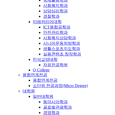
국제물류학과
사회복지학과
상담심리학과
경찰학과
미래커리어대학
ICT융합공학과
안전관리학과
사회복지상담학과
시니어운동처방학과
생활스포츠지도학과
실용콘텐츠 창작학과
민석교양대학
자유전공학부
Q College
융합연계전공
융합연계전공
소단위 전공과정(Micro Degree)
대학원
일반대학원
동아시아학과
글로벌관광학과
경영학과