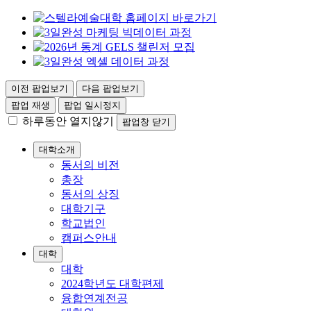
이전 팝업보기
다음 팝업보기
팝업 재생
팝업 일시정지
하루동안 열지않기
팝업창 닫기
대학소개
동서의 비전
총장
동서의 상징
대학기구
학교법인
캠퍼스안내
대학
대학
2024학년도 대학편제
융합연계전공