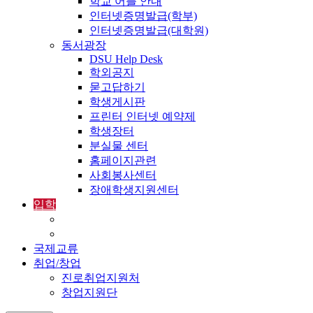
학교 어플 안내
인터넷증명발급(학부)
인터넷증명발급(대학원)
동서광장
DSU Help Desk
학외공지
묻고답하기
학생게시판
프린터 인터넷 예약제
학생장터
분실물 센터
홈페이지관련
사회봉사센터
장애학생지원센터
입학
입학정보
외국인입학-International Admissions
국제교류
취업/창업
진로취업지원처
창업지원단