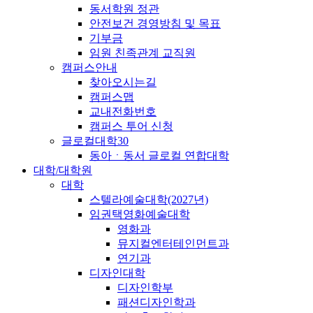
동서학원 정관
안전보건 경영방침 및 목표
기부금
임원 친족관계 교직원
캠퍼스안내
찾아오시는길
캠퍼스맵
교내전화번호
캠퍼스 투어 신청
글로컬대학30
동아ㆍ동서 글로컬 연합대학
대학/대학원
대학
스텔라예술대학(2027년)
임권택영화예술대학
영화과
뮤지컬엔터테인먼트과
연기과
디자인대학
디자인학부
패션디자인학과