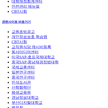
대학재정회계센터
안전관리 매뉴얼
CBT시험
관련사이트 바로가기
교원초빙공고
개인정보보호 학습맵
CBT시험
교직원식당 캐시비등록
동서미디어센터
미국SAP-호프국제대학교
중국SAP-중남재경정법대학
국제교류센터
일본연구센터
중국연구센터
민석도서관
산학협력단
평생교육원
경남정보대학교
부산디지털대학교
병무청