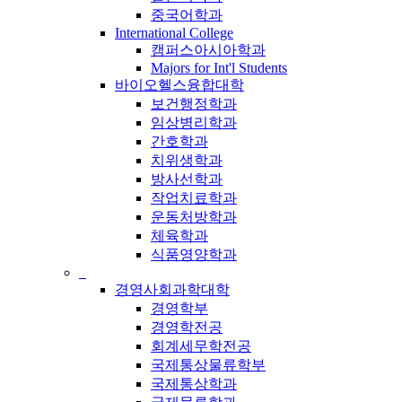
중국어학과
International College
캠퍼스아시아학과
Majors for Int'l Students
바이오헬스융합대학
보건행정학과
임상병리학과
간호학과
치위생학과
방사선학과
작업치료학과
운동처방학과
체육학과
식품영양학과
_
경영사회과학대학
경영학부
경영학전공
회계세무학전공
국제통상물류학부
국제통상학과