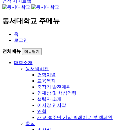
검색
사이트맵
동서대학교 주메뉴
홈
로그인
전체메뉴
메뉴닫기
대학소개
동서의비전
건학이념
교육목적
중장기 발전계획
인재상 및 핵심역량
설립자 소개
이사장 인사말
연혁
개교 30주년 기념 릴레이 기부 캠페인
총장
인사말