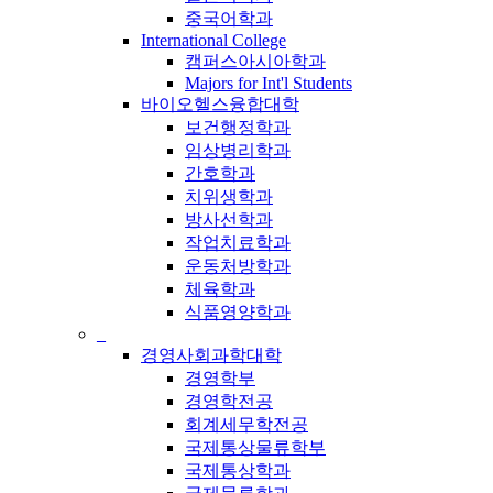
중국어학과
International College
캠퍼스아시아학과
Majors for Int'l Students
바이오헬스융합대학
보건행정학과
임상병리학과
간호학과
치위생학과
방사선학과
작업치료학과
운동처방학과
체육학과
식품영양학과
_
경영사회과학대학
경영학부
경영학전공
회계세무학전공
국제통상물류학부
국제통상학과