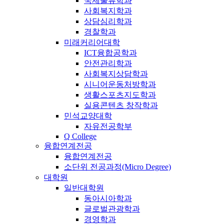
국제물류학과
사회복지학과
상담심리학과
경찰학과
미래커리어대학
ICT융합공학과
안전관리학과
사회복지상담학과
시니어운동처방학과
생활스포츠지도학과
실용콘텐츠 창작학과
민석교양대학
자유전공학부
Q College
융합연계전공
융합연계전공
소단위 전공과정(Micro Degree)
대학원
일반대학원
동아시아학과
글로벌관광학과
경영학과