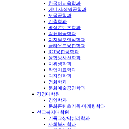
한국어교육학과
에너지/생명공학과
토목공학과
건축학과
영상콘텐츠학과
컴퓨터공학과
디지털포렌식학과
클라우드융합학과
ICT융합공학과
융합방사선학과
치위생학과
작업치료학과
디자인학과
영화학과
문화예술공연학과
경영대학원
경영학과
문화콘텐츠기획·마케팅학과
선교복지대학원
기독교상담심리학과
사회복지학과