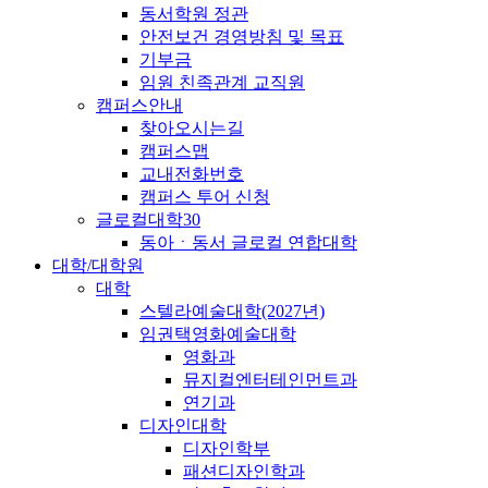
동서학원 정관
안전보건 경영방침 및 목표
기부금
임원 친족관계 교직원
캠퍼스안내
찾아오시는길
캠퍼스맵
교내전화번호
캠퍼스 투어 신청
글로컬대학30
동아ㆍ동서 글로컬 연합대학
대학/대학원
대학
스텔라예술대학(2027년)
임권택영화예술대학
영화과
뮤지컬엔터테인먼트과
연기과
디자인대학
디자인학부
패션디자인학과