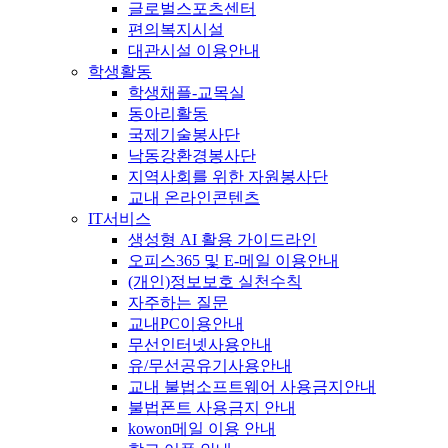
글로벌스포츠센터
편의복지시설
대관시설 이용안내
학생활동
학생채플-교목실
동아리활동
국제기술봉사단
낙동강환경봉사단
지역사회를 위한 자원봉사단
교내 온라인콘텐츠
IT서비스
생성형 AI 활용 가이드라인
오피스365 및 E-메일 이용안내
(개인)정보보호 실천수칙
자주하는 질문
교내PC이용안내
무선인터넷사용안내
유/무선공유기사용안내
교내 불법소프트웨어 사용금지안내
불법폰트 사용금지 안내
kowon메일 이용 안내