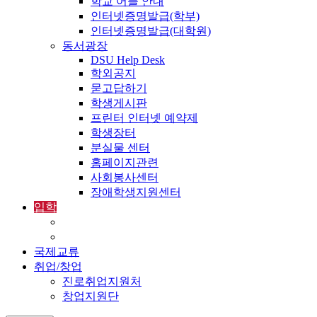
학교 어플 안내
인터넷증명발급(학부)
인터넷증명발급(대학원)
동서광장
DSU Help Desk
학외공지
묻고답하기
학생게시판
프린터 인터넷 예약제
학생장터
분실물 센터
홈페이지관련
사회봉사센터
장애학생지원센터
입학
입학정보
외국인입학-International Admissions
국제교류
취업/창업
진로취업지원처
창업지원단