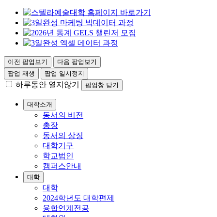
이전 팝업보기
다음 팝업보기
팝업 재생
팝업 일시정지
하루동안 열지않기
팝업창 닫기
대학소개
동서의 비전
총장
동서의 상징
대학기구
학교법인
캠퍼스안내
대학
대학
2024학년도 대학편제
융합연계전공