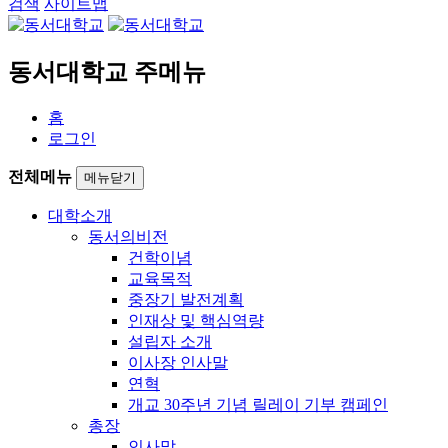
검색
사이트맵
동서대학교 주메뉴
홈
로그인
전체메뉴
메뉴닫기
대학소개
동서의비전
건학이념
교육목적
중장기 발전계획
인재상 및 핵심역량
설립자 소개
이사장 인사말
연혁
개교 30주년 기념 릴레이 기부 캠페인
총장
인사말