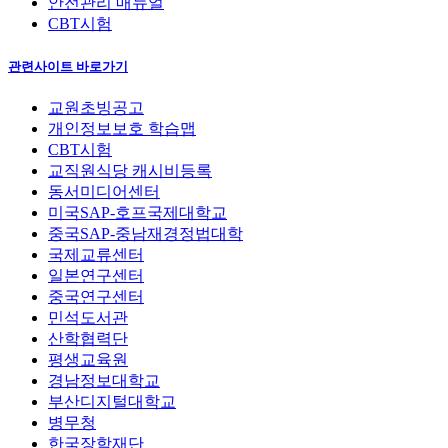
안전관리 매뉴얼
CBT시험
관련사이트 바로가기
교원초빙공고
개인정보보호 학습맵
CBT시험
교직원식당 캐시비등록
동서미디어센터
미국SAP-호프국제대학교
중국SAP-중남재경정법대학
국제교류센터
일본연구센터
중국연구센터
민석도서관
산학협력단
평생교육원
경남정보대학교
부산디지털대학교
병무청
한국장학재단