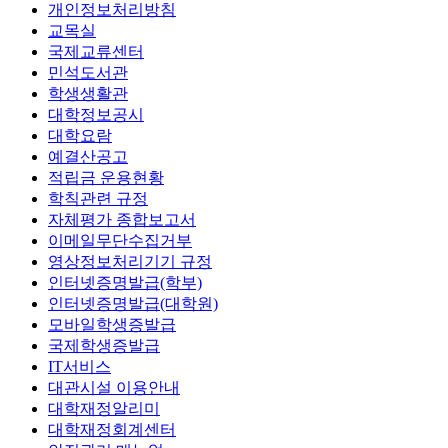
개인정보처리방침
교목실
국제교류센터
민석도서관
학생생활관
대학정보공시
대학요람
예결산공고
적립금 운용현황
학칙관련 규정
자체평가 종합보고서
이메일무단수집거부
영상정보처리기기 규정
인터넷증명발급(학부)
인터넷증명발급(대학원)
모바일학생증발급
국제학생증발급
IT서비스
대관시설 이용안내
대학재정알리미
대학재정회계센터