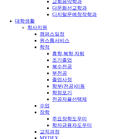
교회음악학과
다문화선교학과
디지털문예창작학과
대학생활
학사지원
캠퍼스일정
원스톱서비스
학적
휴학,복학,자퇴
조기졸업
복수전공
부전공
졸업사정
학부(전공)이동
학점포기
전공자율선택제
수업
장학
주요장학도우미
학자금융자도우미
교직과정
MYDEX