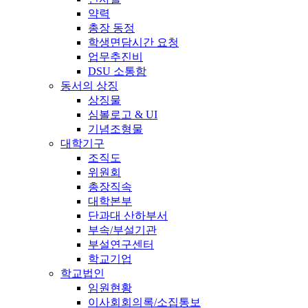
약력
총장 동정
학생면담시간 요청
업무추진비
DSU 소통함
동서의 상징
상징물
심볼로고 & UI
기념조형물
대학기구
조직도
위원회
총장직속
대학본부
단과대 산하부서
부속/부설기관
부설연구센터
학교기업
학교법인
임원현황
이사회회의록/소집통보