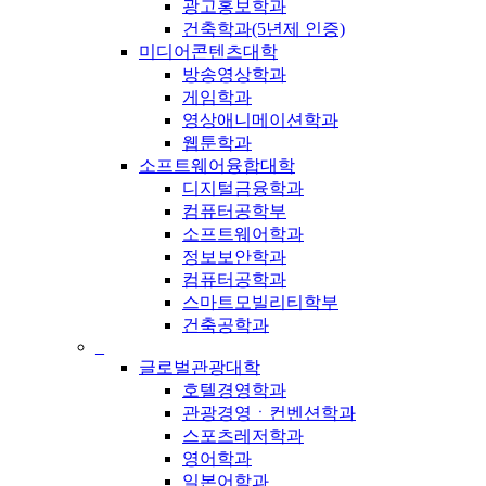
광고홍보학과
건축학과(5년제 인증)
미디어콘텐츠대학
방송영상학과
게임학과
영상애니메이션학과
웹툰학과
소프트웨어융합대학
디지털금융학과
컴퓨터공학부
소프트웨어학과
정보보안학과
컴퓨터공학과
스마트모빌리티학부
건축공학과
_
글로벌관광대학
호텔경영학과
관광경영ㆍ컨벤션학과
스포츠레저학과
영어학과
일본어학과