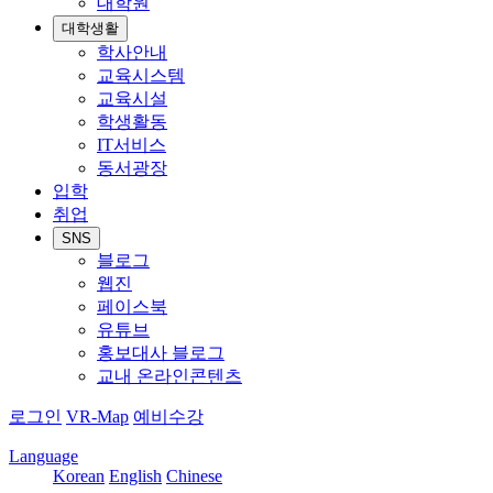
대학원
대학생활
학사안내
교육시스템
교육시설
학생활동
IT서비스
동서광장
입학
취업
SNS
블로그
웹진
페이스북
유튜브
홍보대사 블로그
교내 온라인콘텐츠
로그인
VR-Map
예비수강
Language
Korean
English
Chinese