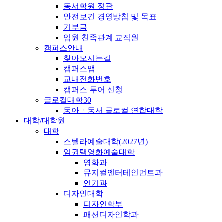
동서학원 정관
안전보건 경영방침 및 목표
기부금
임원 친족관계 교직원
캠퍼스안내
찾아오시는길
캠퍼스맵
교내전화번호
캠퍼스 투어 신청
글로컬대학30
동아ㆍ동서 글로컬 연합대학
대학/대학원
대학
스텔라예술대학(2027년)
임권택영화예술대학
영화과
뮤지컬엔터테인먼트과
연기과
디자인대학
디자인학부
패션디자인학과