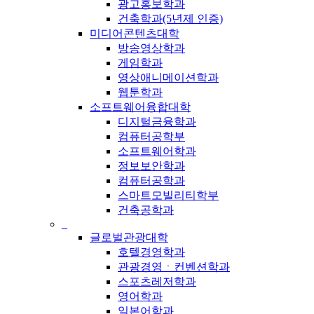
광고홍보학과
건축학과(5년제 인증)
미디어콘텐츠대학
방송영상학과
게임학과
영상애니메이션학과
웹툰학과
소프트웨어융합대학
디지털금융학과
컴퓨터공학부
소프트웨어학과
정보보안학과
컴퓨터공학과
스마트모빌리티학부
건축공학과
_
글로벌관광대학
호텔경영학과
관광경영ㆍ컨벤션학과
스포츠레저학과
영어학과
일본어학과