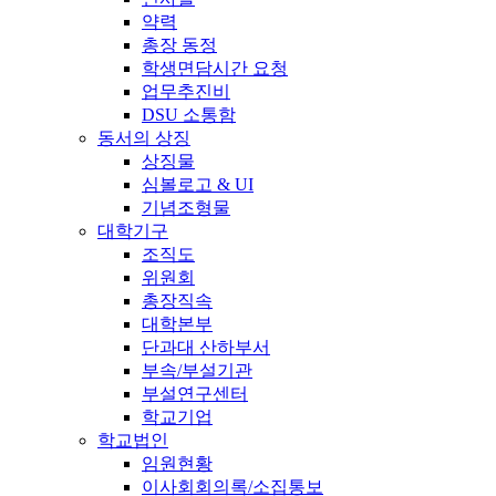
약력
총장 동정
학생면담시간 요청
업무추진비
DSU 소통함
동서의 상징
상징물
심볼로고 & UI
기념조형물
대학기구
조직도
위원회
총장직속
대학본부
단과대 산하부서
부속/부설기관
부설연구센터
학교기업
학교법인
임원현황
이사회회의록/소집통보