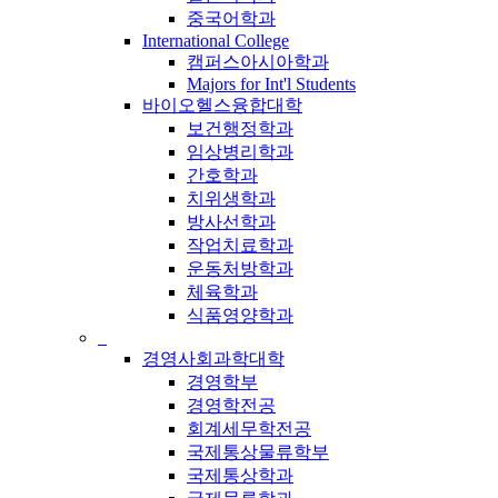
중국어학과
International College
캠퍼스아시아학과
Majors for Int'l Students
바이오헬스융합대학
보건행정학과
임상병리학과
간호학과
치위생학과
방사선학과
작업치료학과
운동처방학과
체육학과
식품영양학과
_
경영사회과학대학
경영학부
경영학전공
회계세무학전공
국제통상물류학부
국제통상학과