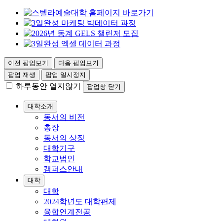
이전 팝업보기
다음 팝업보기
팝업 재생
팝업 일시정지
하루동안 열지않기
팝업창 닫기
대학소개
동서의 비전
총장
동서의 상징
대학기구
학교법인
캠퍼스안내
대학
대학
2024학년도 대학편제
융합연계전공