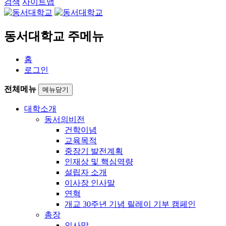
검색
사이트맵
동서대학교 주메뉴
홈
로그인
전체메뉴
메뉴닫기
대학소개
동서의비전
건학이념
교육목적
중장기 발전계획
인재상 및 핵심역량
설립자 소개
이사장 인사말
연혁
개교 30주년 기념 릴레이 기부 캠페인
총장
인사말