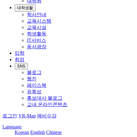
대학원
대학생활
학사안내
교육시스템
교육시설
학생활동
IT서비스
동서광장
입학
취업
SNS
블로그
웹진
페이스북
유튜브
홍보대사 블로그
교내 온라인콘텐츠
로그인
VR-Map
예비수강
Language
Korean
English
Chinese