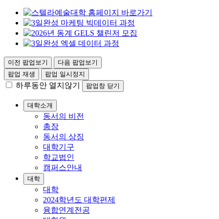
이전 팝업보기
다음 팝업보기
팝업 재생
팝업 일시정지
하루동안 열지않기
팝업창 닫기
대학소개
동서의 비전
총장
동서의 상징
대학기구
학교법인
캠퍼스안내
대학
대학
2024학년도 대학편제
융합연계전공