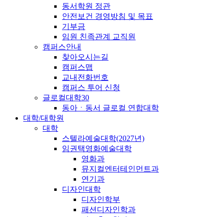
동서학원 정관
안전보건 경영방침 및 목표
기부금
임원 친족관계 교직원
캠퍼스안내
찾아오시는길
캠퍼스맵
교내전화번호
캠퍼스 투어 신청
글로컬대학30
동아ㆍ동서 글로컬 연합대학
대학/대학원
대학
스텔라예술대학(2027년)
임권택영화예술대학
영화과
뮤지컬엔터테인먼트과
연기과
디자인대학
디자인학부
패션디자인학과