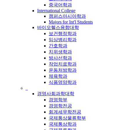
중국어학과
International College
캠퍼스아시아학과
Majors for Int'l Students
바이오헬스융합대학
보건행정학과
임상병리학과
간호학과
치위생학과
방사선학과
작업치료학과
운동처방학과
체육학과
식품영양학과
_
경영사회과학대학
경영학부
경영학전공
회계세무학전공
국제통상물류학부
국제통상학과