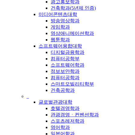
광고홍보학과
건축학과(5년제 인증)
미디어콘텐츠대학
방송영상학과
게임학과
영상애니메이션학과
웹툰학과
소프트웨어융합대학
디지털금융학과
컴퓨터공학부
소프트웨어학과
정보보안학과
컴퓨터공학과
스마트모빌리티학부
건축공학과
_
글로벌관광대학
호텔경영학과
관광경영ㆍ컨벤션학과
스포츠레저학과
영어학과
일본어학과