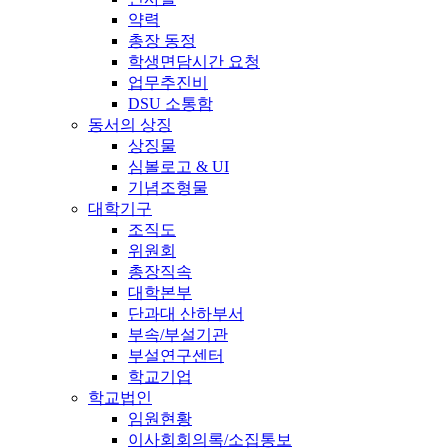
약력
총장 동정
학생면담시간 요청
업무추진비
DSU 소통함
동서의 상징
상징물
심볼로고 & UI
기념조형물
대학기구
조직도
위원회
총장직속
대학본부
단과대 산하부서
부속/부설기관
부설연구센터
학교기업
학교법인
임원현황
이사회회의록/소집통보