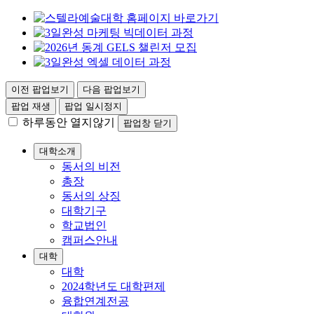
이전 팝업보기
다음 팝업보기
팝업 재생
팝업 일시정지
하루동안 열지않기
팝업창 닫기
대학소개
동서의 비전
총장
동서의 상징
대학기구
학교법인
캠퍼스안내
대학
대학
2024학년도 대학편제
융합연계전공