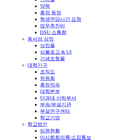
약력
총장 동정
학생면담시간 요청
업무추진비
DSU 소통함
동서의 상징
상징물
심볼로고 & UI
기념조형물
대학기구
조직도
위원회
총장직속
대학본부
단과대 산하부서
부속/부설기관
부설연구센터
학교기업
학교법인
임원현황
이사회회의록/소집통보