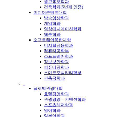
광고홍보학과
건축학과(5년제 인증)
미디어콘텐츠대학
방송영상학과
게임학과
영상애니메이션학과
웹툰학과
소프트웨어융합대학
디지털금융학과
컴퓨터공학부
소프트웨어학과
정보보안학과
컴퓨터공학과
스마트모빌리티학부
건축공학과
_
글로벌관광대학
호텔경영학과
관광경영ㆍ컨벤션학과
스포츠레저학과
영어학과
일본어학과