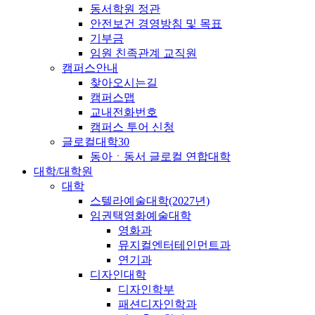
동서학원 정관
안전보건 경영방침 및 목표
기부금
임원 친족관계 교직원
캠퍼스안내
찾아오시는길
캠퍼스맵
교내전화번호
캠퍼스 투어 신청
글로컬대학30
동아ㆍ동서 글로컬 연합대학
대학/대학원
대학
스텔라예술대학(2027년)
임권택영화예술대학
영화과
뮤지컬엔터테인먼트과
연기과
디자인대학
디자인학부
패션디자인학과