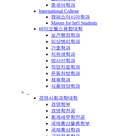
중국어학과
International College
캠퍼스아시아학과
Majors for Int'l Students
바이오헬스융합대학
보건행정학과
임상병리학과
간호학과
치위생학과
방사선학과
작업치료학과
운동처방학과
체육학과
식품영양학과
_
경영사회과학대학
경영학부
경영학전공
회계세무학전공
국제통상물류학부
국제통상학과