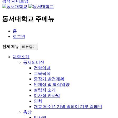
검색
사이트맵
동서대학교 주메뉴
홈
로그인
전체메뉴
메뉴닫기
대학소개
동서의비전
건학이념
교육목적
중장기 발전계획
인재상 및 핵심역량
설립자 소개
이사장 인사말
연혁
개교 30주년 기념 릴레이 기부 캠페인
총장
인사말