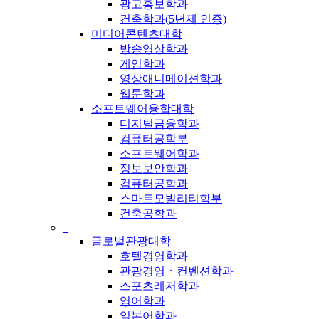
광고홍보학과
건축학과(5년제 인증)
미디어콘텐츠대학
방송영상학과
게임학과
영상애니메이션학과
웹툰학과
소프트웨어융합대학
디지털금융학과
컴퓨터공학부
소프트웨어학과
정보보안학과
컴퓨터공학과
스마트모빌리티학부
건축공학과
_
글로벌관광대학
호텔경영학과
관광경영ㆍ컨벤션학과
스포츠레저학과
영어학과
일본어학과