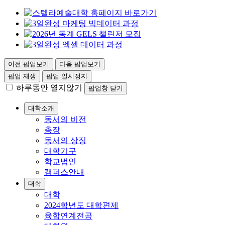
이전 팝업보기
다음 팝업보기
팝업 재생
팝업 일시정지
하루동안 열지않기
팝업창 닫기
대학소개
동서의 비전
총장
동서의 상징
대학기구
학교법인
캠퍼스안내
대학
대학
2024학년도 대학편제
융합연계전공