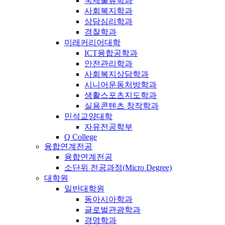
국제물류학과
사회복지학과
상담심리학과
경찰학과
미래커리어대학
ICT융합공학과
안전관리학과
사회복지상담학과
시니어운동처방학과
생활스포츠지도학과
실용콘텐츠 창작학과
민석교양대학
자유전공학부
Q College
융합연계전공
융합연계전공
소단위 전공과정(Micro Degree)
대학원
일반대학원
동아시아학과
글로벌관광학과
경영학과