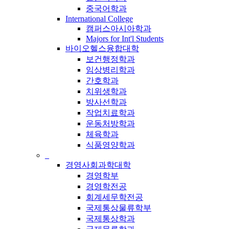
중국어학과
International College
캠퍼스아시아학과
Majors for Int'l Students
바이오헬스융합대학
보건행정학과
임상병리학과
간호학과
치위생학과
방사선학과
작업치료학과
운동처방학과
체육학과
식품영양학과
_
경영사회과학대학
경영학부
경영학전공
회계세무학전공
국제통상물류학부
국제통상학과