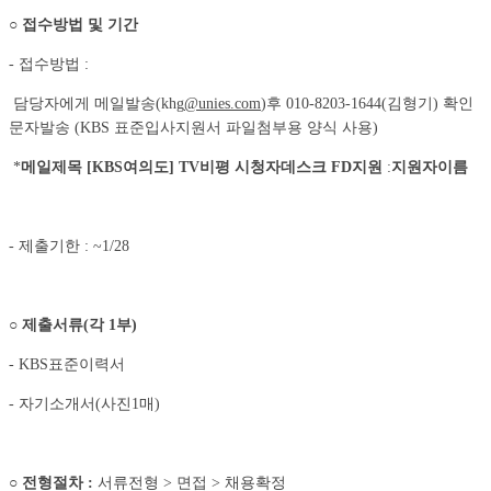
○
접수방법 및 기간
- 접수방법 :
담당자에게 메일발송(khg
@unies.com
)후 010-8203-1644(김형기) 확인
문자발송 (KBS 표준입사지원서 파일첨부용 양식 사용)
*
메일제목
[KBS
여의도
]
TV
비평 시청자데스크
FD
지원
:
지원자이름
- 제출기한 : ~1/28
○
제출서류
(
각
1
부
)
- KBS표준이력서
- 자기소개서(사진1매)
○
전형절차
:
서류전형 > 면접 > 채용확정