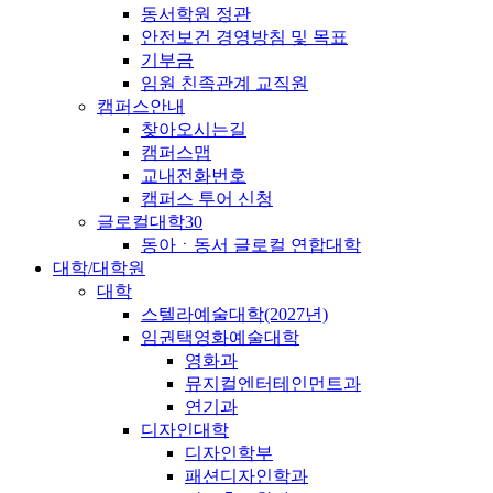
동서학원 정관
안전보건 경영방침 및 목표
기부금
임원 친족관계 교직원
캠퍼스안내
찾아오시는길
캠퍼스맵
교내전화번호
캠퍼스 투어 신청
글로컬대학30
동아ㆍ동서 글로컬 연합대학
대학/대학원
대학
스텔라예술대학(2027년)
임권택영화예술대학
영화과
뮤지컬엔터테인먼트과
연기과
디자인대학
디자인학부
패션디자인학과