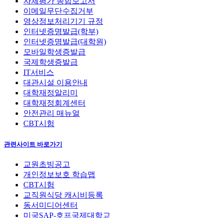
자체평가 종합보고서
이메일무단수집거부
영상정보처리기기 규정
인터넷증명발급(학부)
인터넷증명발급(대학원)
모바일학생증발급
국제학생증발급
IT서비스
대관시설 이용안내
대학재정알리미
대학재정회계센터
안전관리 매뉴얼
CBT시험
관련사이트 바로가기
교원초빙공고
개인정보보호 학습맵
CBT시험
교직원식당 캐시비등록
동서미디어센터
미국SAP-호프국제대학교