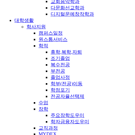
교회음악학과
다문화선교학과
디지털문예창작학과
대학생활
학사지원
캠퍼스일정
원스톱서비스
학적
휴학,복학,자퇴
조기졸업
복수전공
부전공
졸업사정
학부(전공)이동
학점포기
전공자율선택제
수업
장학
주요장학도우미
학자금융자도우미
교직과정
MYDEX