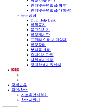
학교 어플 안내
인터넷증명발급(학부)
인터넷증명발급(대학원)
동서광장
DSU Help Desk
학외공지
묻고답하기
학생게시판
프린터 인터넷 예약제
학생장터
분실물 센터
홈페이지관련
사회봉사센터
장애학생지원센터
입학
입학정보
외국인입학-International Admissions
국제교류
취업/창업
진로취업지원처
창업지원단