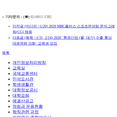
○
기타문의
: (
☎
)
02-6011-1582
이전글
(미디어 ~1/20) 2020 MBC플러스 스포츠편성팀 문자그래
픽(CG) 채용
다음글
(화학 ~1/31, 2/14) 2020 ‘환경산업 (물, 대기) 수출·통상
대응역량 강화’ 교육생 모집
목록
개인정보처리방침
교목실
국제교류센터
민석도서관
학생생활관
대학정보공시
대학요람
예결산공고
적립금 운용현황
학칙관련 규정