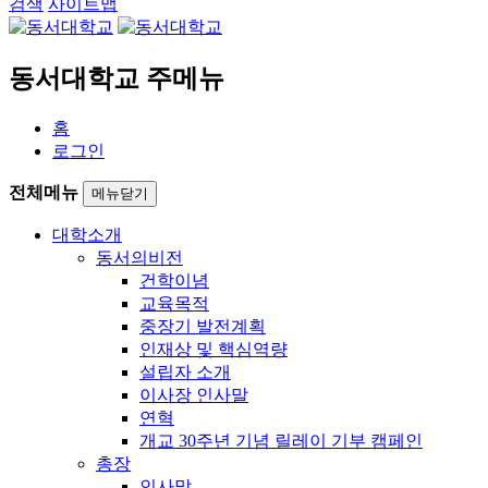
검색
사이트맵
동서대학교 주메뉴
홈
로그인
전체메뉴
메뉴닫기
대학소개
동서의비전
건학이념
교육목적
중장기 발전계획
인재상 및 핵심역량
설립자 소개
이사장 인사말
연혁
개교 30주년 기념 릴레이 기부 캠페인
총장
인사말