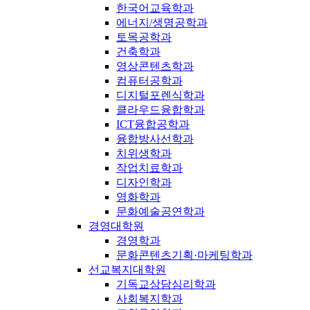
한국어교육학과
에너지/생명공학과
토목공학과
건축학과
영상콘텐츠학과
컴퓨터공학과
디지털포렌식학과
클라우드융합학과
ICT융합공학과
융합방사선학과
치위생학과
작업치료학과
디자인학과
영화학과
문화예술공연학과
경영대학원
경영학과
문화콘텐츠기획·마케팅학과
선교복지대학원
기독교상담심리학과
사회복지학과