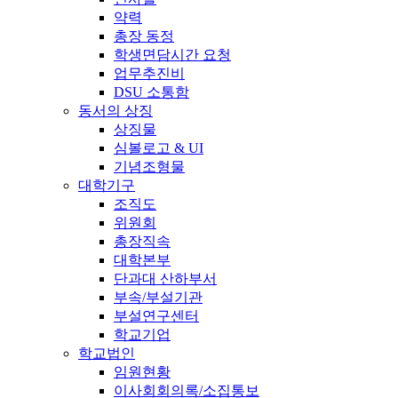
약력
총장 동정
학생면담시간 요청
업무추진비
DSU 소통함
동서의 상징
상징물
심볼로고 & UI
기념조형물
대학기구
조직도
위원회
총장직속
대학본부
단과대 산하부서
부속/부설기관
부설연구센터
학교기업
학교법인
임원현황
이사회회의록/소집통보