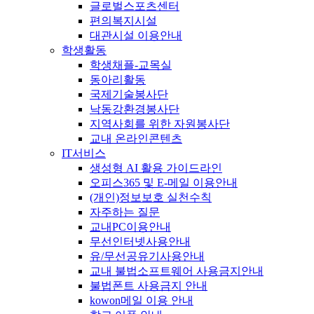
글로벌스포츠센터
편의복지시설
대관시설 이용안내
학생활동
학생채플-교목실
동아리활동
국제기술봉사단
낙동강환경봉사단
지역사회를 위한 자원봉사단
교내 온라인콘텐츠
IT서비스
생성형 AI 활용 가이드라인
오피스365 및 E-메일 이용안내
(개인)정보보호 실천수칙
자주하는 질문
교내PC이용안내
무선인터넷사용안내
유/무선공유기사용안내
교내 불법소프트웨어 사용금지안내
불법폰트 사용금지 안내
kowon메일 이용 안내