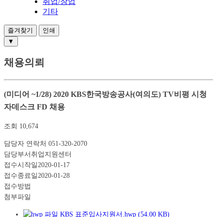
취업/창업
기타
즐겨찾기
인쇄
▼
채용의뢰
(미디어 ~1/28) 2020 KBS한국방송공사(여의도) TV비평 시청
자데스크 FD 채용
조회
10,674
담당자 연락처
051-320-2070
담당부서
취업지원센터
접수시작일
2020-01-17
접수종료일
2020-01-28
접수방법
첨부파일
KBS 표준입사지원서.hwp (54.00 KB)