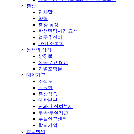
총장
인사말
약력
총장 동정
학생면담시간 요청
업무추진비
DSU 소통함
동서의 상징
상징물
심볼로고 & UI
기념조형물
대학기구
조직도
위원회
총장직속
대학본부
단과대 산하부서
부속/부설기관
부설연구센터
학교기업
학교법인