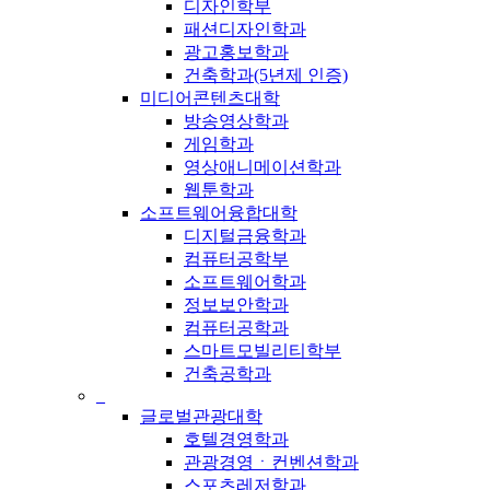
디자인학부
패션디자인학과
광고홍보학과
건축학과(5년제 인증)
미디어콘텐츠대학
방송영상학과
게임학과
영상애니메이션학과
웹툰학과
소프트웨어융합대학
디지털금융학과
컴퓨터공학부
소프트웨어학과
정보보안학과
컴퓨터공학과
스마트모빌리티학부
건축공학과
_
글로벌관광대학
호텔경영학과
관광경영ㆍ컨벤션학과
스포츠레저학과