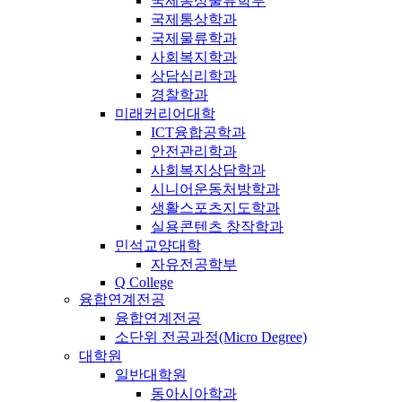
국제통상물류학부
국제통상학과
국제물류학과
사회복지학과
상담심리학과
경찰학과
미래커리어대학
ICT융합공학과
안전관리학과
사회복지상담학과
시니어운동처방학과
생활스포츠지도학과
실용콘텐츠 창작학과
민석교양대학
자유전공학부
Q College
융합연계전공
융합연계전공
소단위 전공과정(Micro Degree)
대학원
일반대학원
동아시아학과