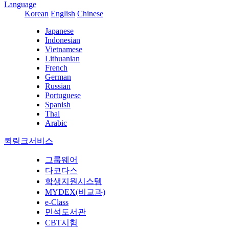
Language
Korean
English
Chinese
Japanese
Indonesian
Vietnamese
Lithuanian
French
German
Russian
Portuguese
Spanish
Thai
Arabic
퀵링크서비스
그룹웨어
다코다스
학생지원시스템
MYDEX(비교과)
e-Class
민석도서관
CBT시험