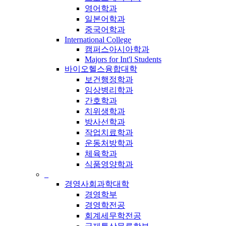
영어학과
일본어학과
중국어학과
International College
캠퍼스아시아학과
Majors for Int'l Students
바이오헬스융합대학
보건행정학과
임상병리학과
간호학과
치위생학과
방사선학과
작업치료학과
운동처방학과
체육학과
식품영양학과
_
경영사회과학대학
경영학부
경영학전공
회계세무학전공