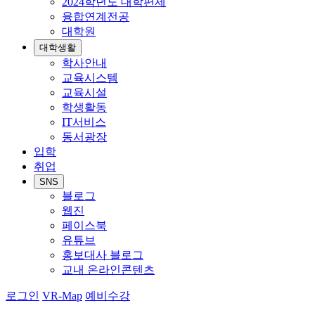
2024학년도 대학편제
융합연계전공
대학원
대학생활
학사안내
교육시스템
교육시설
학생활동
IT서비스
동서광장
입학
취업
SNS
블로그
웹진
페이스북
유튜브
홍보대사 블로그
교내 온라인콘텐츠
로그인
VR-Map
예비수강