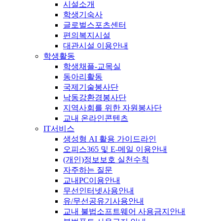
시설소개
학생기숙사
글로벌스포츠센터
편의복지시설
대관시설 이용안내
학생활동
학생채플-교목실
동아리활동
국제기술봉사단
낙동강환경봉사단
지역사회를 위한 자원봉사단
교내 온라인콘텐츠
IT서비스
생성형 AI 활용 가이드라인
오피스365 및 E-메일 이용안내
(개인)정보보호 실천수칙
자주하는 질문
교내PC이용안내
무선인터넷사용안내
유/무선공유기사용안내
교내 불법소프트웨어 사용금지안내