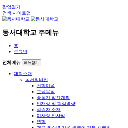
팝업열기
검색
사이트맵
동서대학교 주메뉴
홈
로그인
전체메뉴
메뉴닫기
대학소개
동서의비전
건학이념
교육목적
중장기 발전계획
인재상 및 핵심역량
설립자 소개
이사장 인사말
연혁
개교 30주년 기념 릴레이 기부 캠페인