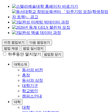
이전 팝업보기
다음 팝업보기
팝업 재생
팝업 일시정지
하루동안 열지않기
팝업창 닫기
대학소개
동서의 비전
총장
동서의 상징
대학기구
학교법인
캠퍼스안내
대학
대학