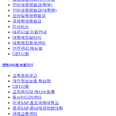
인터넷증명발급(학부)
인터넷증명발급(대학원)
모바일학생증발급
국제학생증발급
IT서비스
대관시설 이용안내
대학재정알리미
대학재정회계센터
안전관리 매뉴얼
CBT시험
관련사이트 바로가기
교원초빙공고
개인정보보호 학습맵
CBT시험
교직원식당 캐시비등록
동서미디어센터
미국SAP-호프국제대학교
중국SAP-중남재경정법대학
국제교류센터