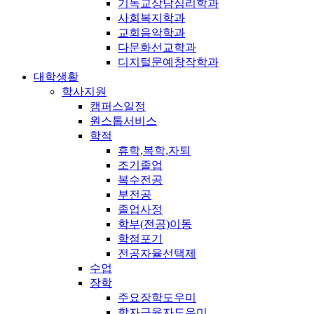
기독교상담심리학과
사회복지학과
교회음악학과
다문화선교학과
디지털문예창작학과
대학생활
학사지원
캠퍼스일정
원스톱서비스
학적
휴학,복학,자퇴
조기졸업
복수전공
부전공
졸업사정
학부(전공)이동
학점포기
전공자율선택제
수업
장학
주요장학도우미
학자금융자도우미