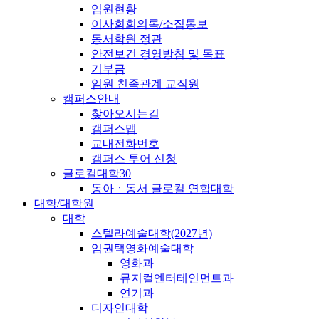
임원현황
이사회회의록/소집통보
동서학원 정관
안전보건 경영방침 및 목표
기부금
임원 친족관계 교직원
캠퍼스안내
찾아오시는길
캠퍼스맵
교내전화번호
캠퍼스 투어 신청
글로컬대학30
동아ㆍ동서 글로컬 연합대학
대학/대학원
대학
스텔라예술대학(2027년)
임권택영화예술대학
영화과
뮤지컬엔터테인먼트과
연기과
디자인대학