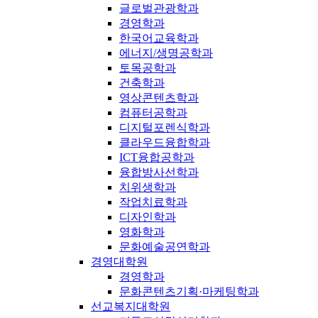
글로벌관광학과
경영학과
한국어교육학과
에너지/생명공학과
토목공학과
건축학과
영상콘텐츠학과
컴퓨터공학과
디지털포렌식학과
클라우드융합학과
ICT융합공학과
융합방사선학과
치위생학과
작업치료학과
디자인학과
영화학과
문화예술공연학과
경영대학원
경영학과
문화콘텐츠기획·마케팅학과
선교복지대학원