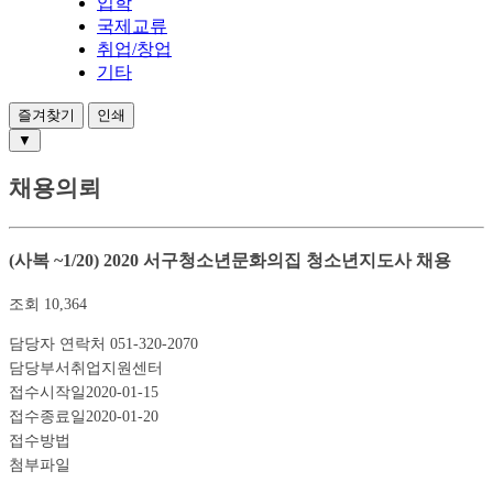
입학
국제교류
취업/창업
기타
즐겨찾기
인쇄
▼
채용의뢰
(사복 ~1/20) 2020 서구청소년문화의집 청소년지도사 채용
조회
10,364
담당자 연락처
051-320-2070
담당부서
취업지원센터
접수시작일
2020-01-15
접수종료일
2020-01-20
접수방법
첨부파일