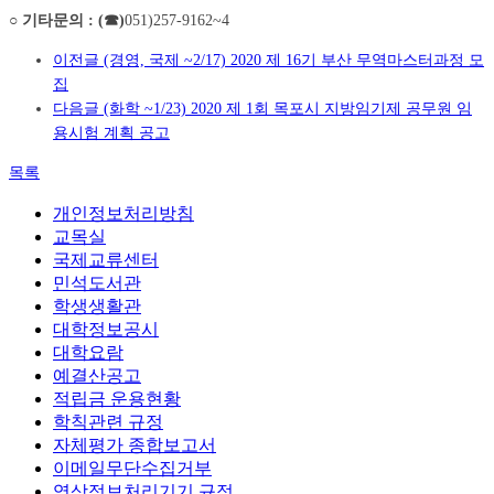
○
기타문의
: (
☎
)
051)257-9162~4
이전글
(경영, 국제 ~2/17) 2020 제 16기 부산 무역마스터과정 모
집
다음글
(화학 ~1/23) 2020 제 1회 목포시 지방임기제 공무원 임
용시험 계획 공고
목록
개인정보처리방침
교목실
국제교류센터
민석도서관
학생생활관
대학정보공시
대학요람
예결산공고
적립금 운용현황
학칙관련 규정
자체평가 종합보고서
이메일무단수집거부
영상정보처리기기 규정