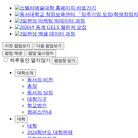
이전 팝업보기
다음 팝업보기
팝업 재생
팝업 일시정지
하루동안 열지않기
팝업창 닫기
대학소개
동서의 비전
총장
동서의 상징
대학기구
학교법인
캠퍼스안내
대학
대학
2024학년도 대학편제