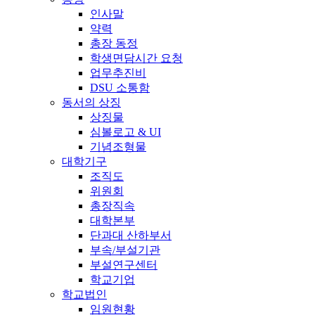
인사말
약력
총장 동정
학생면담시간 요청
업무추진비
DSU 소통함
동서의 상징
상징물
심볼로고 & UI
기념조형물
대학기구
조직도
위원회
총장직속
대학본부
단과대 산하부서
부속/부설기관
부설연구센터
학교기업
학교법인
임원현황