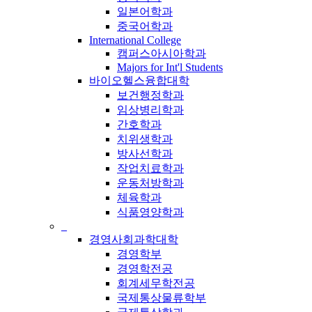
일본어학과
중국어학과
International College
캠퍼스아시아학과
Majors for Int'l Students
바이오헬스융합대학
보건행정학과
임상병리학과
간호학과
치위생학과
방사선학과
작업치료학과
운동처방학과
체육학과
식품영양학과
_
경영사회과학대학
경영학부
경영학전공
회계세무학전공
국제통상물류학부