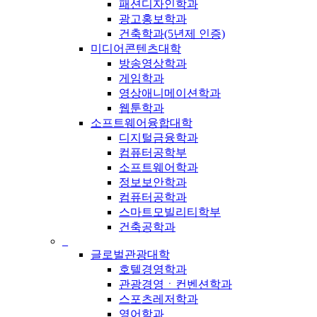
패션디자인학과
광고홍보학과
건축학과(5년제 인증)
미디어콘텐츠대학
방송영상학과
게임학과
영상애니메이션학과
웹툰학과
소프트웨어융합대학
디지털금융학과
컴퓨터공학부
소프트웨어학과
정보보안학과
컴퓨터공학과
스마트모빌리티학부
건축공학과
_
글로벌관광대학
호텔경영학과
관광경영ㆍ컨벤션학과
스포츠레저학과
영어학과