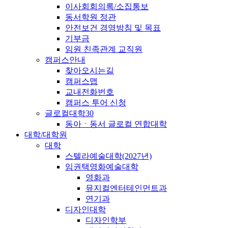
이사회회의록/소집통보
동서학원 정관
안전보건 경영방침 및 목표
기부금
임원 친족관계 교직원
캠퍼스안내
찾아오시는길
캠퍼스맵
교내전화번호
캠퍼스 투어 신청
글로컬대학30
동아ㆍ동서 글로컬 연합대학
대학/대학원
대학
스텔라예술대학(2027년)
임권택영화예술대학
영화과
뮤지컬엔터테인먼트과
연기과
디자인대학
디자인학부