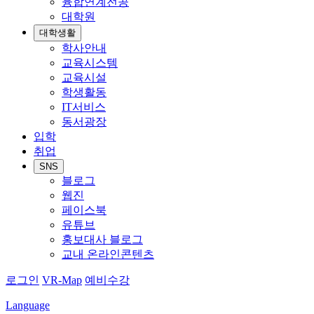
융합연계전공
대학원
대학생활
학사안내
교육시스템
교육시설
학생활동
IT서비스
동서광장
입학
취업
SNS
블로그
웹진
페이스북
유튜브
홍보대사 블로그
교내 온라인콘텐츠
로그인
VR-Map
예비수강
Language