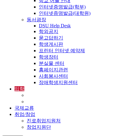
학교 어플 안내
인터넷증명발급(학부)
인터넷증명발급(대학원)
동서광장
DSU Help Desk
학외공지
묻고답하기
학생게시판
프린터 인터넷 예약제
학생장터
분실물 센터
홈페이지관련
사회봉사센터
장애학생지원센터
입학
입학정보
외국인입학-International Admissions
국제교류
취업/창업
진로취업지원처
창업지원단