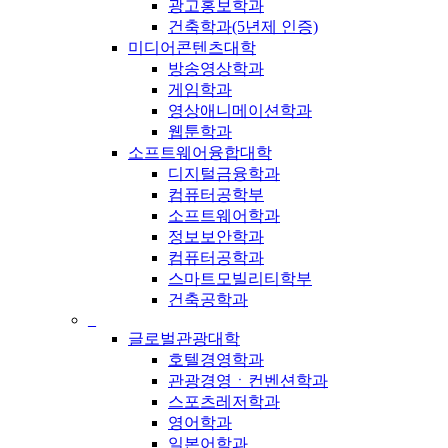
광고홍보학과
건축학과(5년제 인증)
미디어콘텐츠대학
방송영상학과
게임학과
영상애니메이션학과
웹툰학과
소프트웨어융합대학
디지털금융학과
컴퓨터공학부
소프트웨어학과
정보보안학과
컴퓨터공학과
스마트모빌리티학부
건축공학과
_
글로벌관광대학
호텔경영학과
관광경영ㆍ컨벤션학과
스포츠레저학과
영어학과
일본어학과