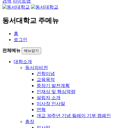
검색
사이트맵
동서대학교 주메뉴
홈
로그인
전체메뉴
메뉴닫기
대학소개
동서의비전
건학이념
교육목적
중장기 발전계획
인재상 및 핵심역량
설립자 소개
이사장 인사말
연혁
개교 30주년 기념 릴레이 기부 캠페인
총장
인사말