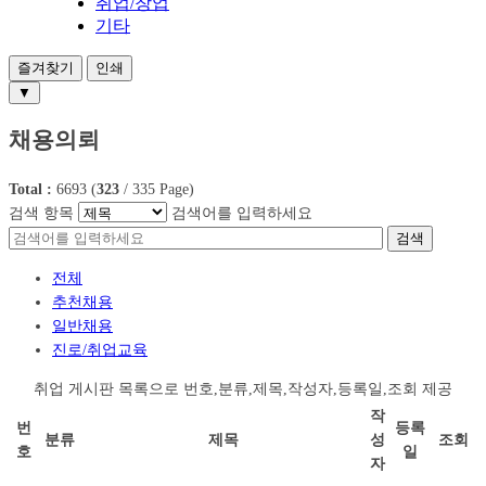
취업/창업
기타
즐겨찾기
인쇄
▼
채용의뢰
Total :
6693
(
323
/
335
Page)
검색 항목
검색어를 입력하세요
검색
전체
추천채용
일반채용
진로/취업교육
취업 게시판 목록으로 번호,분류,제목,작성자,등록일,조회 제공
작
번
등록
분류
제목
성
조회
호
일
자