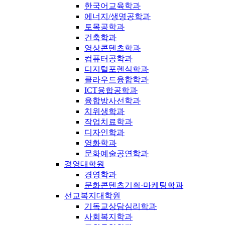
한국어교육학과
에너지/생명공학과
토목공학과
건축학과
영상콘텐츠학과
컴퓨터공학과
디지털포렌식학과
클라우드융합학과
ICT융합공학과
융합방사선학과
치위생학과
작업치료학과
디자인학과
영화학과
문화예술공연학과
경영대학원
경영학과
문화콘텐츠기획·마케팅학과
선교복지대학원
기독교상담심리학과
사회복지학과