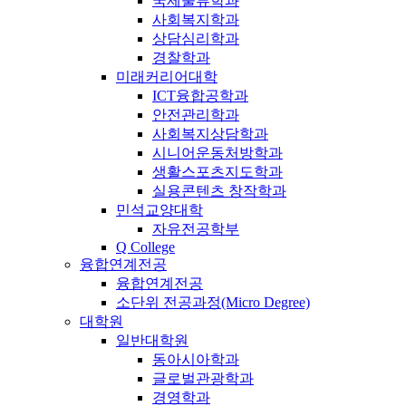
국제물류학과
사회복지학과
상담심리학과
경찰학과
미래커리어대학
ICT융합공학과
안전관리학과
사회복지상담학과
시니어운동처방학과
생활스포츠지도학과
실용콘텐츠 창작학과
민석교양대학
자유전공학부
Q College
융합연계전공
융합연계전공
소단위 전공과정(Micro Degree)
대학원
일반대학원
동아시아학과
글로벌관광학과
경영학과