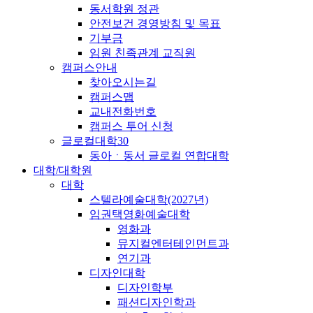
동서학원 정관
안전보건 경영방침 및 목표
기부금
임원 친족관계 교직원
캠퍼스안내
찾아오시는길
캠퍼스맵
교내전화번호
캠퍼스 투어 신청
글로컬대학30
동아ㆍ동서 글로컬 연합대학
대학/대학원
대학
스텔라예술대학(2027년)
임권택영화예술대학
영화과
뮤지컬엔터테인먼트과
연기과
디자인대학
디자인학부
패션디자인학과