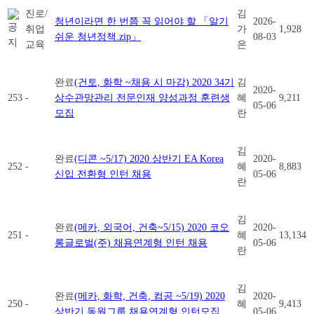
진로/
김
청년이라면 한 번쯤 꼭 읽어야 할 「알기
2026-
취업
가
1,928
쉬운 청년정책.zip」
08-03
교육
은
완료
(건토, 화학 ~채용 시 마감) 2020 34기
김
2020-
253
-
상수관망관리 전문인재 양성과정 훈련생
혜
9,211
05-06
모집
란
김
완료
(디콘 ~5/17) 2020 상반기 EA Korea
2020-
252
-
혜
8,883
신입 전환형 인턴 채용
05-06
란
김
완료
(메카, 외국어, 건축~5/15) 2020 코오
2020-
251
-
혜
13,134
롱글로벌(주) 채용연계형 인턴 채용
05-06
란
김
완료
(메카, 화학, 건축, 컴공 ~5/19) 2020
2020-
250
-
혜
9,413
상반기 동원그룹 채용연계형 인턴모집
05-06