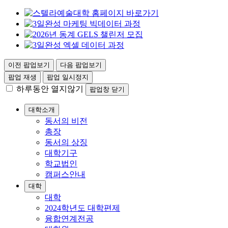
이전 팝업보기
다음 팝업보기
팝업 재생
팝업 일시정지
하루동안 열지않기
팝업창 닫기
대학소개
동서의 비전
총장
동서의 상징
대학기구
학교법인
캠퍼스안내
대학
대학
2024학년도 대학편제
융합연계전공