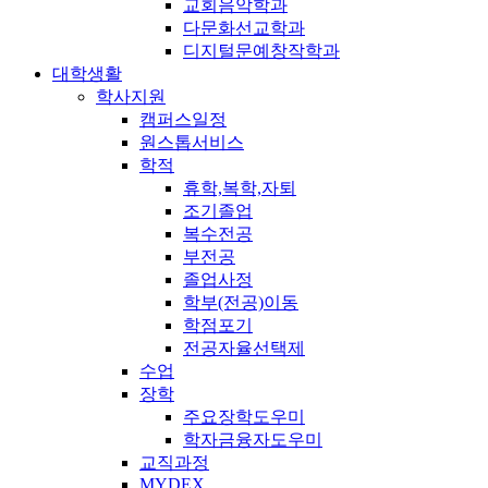
교회음악학과
다문화선교학과
디지털문예창작학과
대학생활
학사지원
캠퍼스일정
원스톱서비스
학적
휴학,복학,자퇴
조기졸업
복수전공
부전공
졸업사정
학부(전공)이동
학점포기
전공자율선택제
수업
장학
주요장학도우미
학자금융자도우미
교직과정
MYDEX