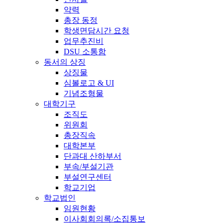
약력
총장 동정
학생면담시간 요청
업무추진비
DSU 소통함
동서의 상징
상징물
심볼로고 & UI
기념조형물
대학기구
조직도
위원회
총장직속
대학본부
단과대 산하부서
부속/부설기관
부설연구센터
학교기업
학교법인
임원현황
이사회회의록/소집통보