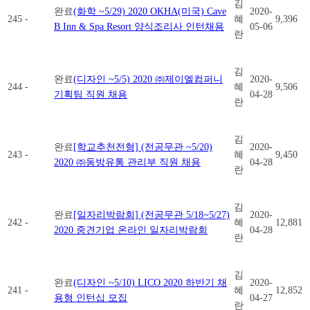
김
완료
(화학 ~5/29) 2020 OKHA(미국) Cave
2020-
245
-
혜
9,396
B Inn & Spa Resort 양식조리사 인턴채용
05-06
란
김
완료
(디자인 ~5/5) 2020 ㈜제이엘컴퍼니
2020-
244
-
혜
9,506
기획팀 직원 채용
04-28
란
김
완료
[학교추천전형] (전공무관 ~5/20)
2020-
243
-
혜
9,450
2020 ㈜동방유통 관리부 직원 채용
04-28
란
김
완료
[일자리박람회] (전공무관 5/18~5/27)
2020-
242
-
혜
12,881
2020 중견기업 온라인 일자리박람회
04-28
란
김
완료
(디자인 ~5/10) LICO 2020 하반기 채
2020-
241
-
혜
12,852
용형 인턴십 모집
04-27
란