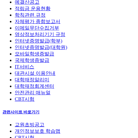
예결산공고
적립금 운용현황
학칙관련 규정
자체평가 종합보고서
이메일무단수집거부
영상정보처리기기 규정
인터넷증명발급(학부)
인터넷증명발급(대학원)
모바일학생증발급
국제학생증발급
IT서비스
대관시설 이용안내
대학재정알리미
대학재정회계센터
안전관리 매뉴얼
CBT시험
관련사이트 바로가기
교원초빙공고
개인정보보호 학습맵
CBT시험