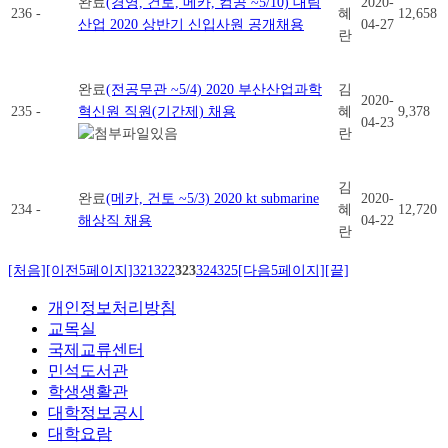
완료
(경영, 건토, 메카, 컴공 ~5/10) 대림
2020-
236
-
혜
12,658
산업 2020 상반기 신입사원 공개채용
04-27
란
완료
(전공무관 ~5/4) 2020 부산산업과학
김
2020-
235
-
혁신원 직원(기간제) 채용
혜
9,378
04-23
란
김
완료
(메카, 건토 ~5/3) 2020 kt submarine
2020-
234
-
혜
12,720
해상직 채용
04-22
란
[처음]
[이전5페이지]
321
322
323
324
325
[다음5페이지]
[끝]
개인정보처리방침
교목실
국제교류센터
민석도서관
학생생활관
대학정보공시
대학요람