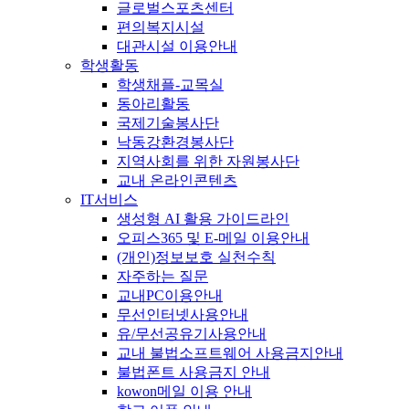
글로벌스포츠센터
편의복지시설
대관시설 이용안내
학생활동
학생채플-교목실
동아리활동
국제기술봉사단
낙동강환경봉사단
지역사회를 위한 자원봉사단
교내 온라인콘텐츠
IT서비스
생성형 AI 활용 가이드라인
오피스365 및 E-메일 이용안내
(개인)정보보호 실천수칙
자주하는 질문
교내PC이용안내
무선인터넷사용안내
유/무선공유기사용안내
교내 불법소프트웨어 사용금지안내
불법폰트 사용금지 안내
kowon메일 이용 안내