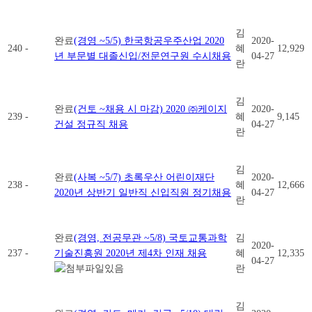
김
완료
(경영 ~5/5) 한국항공우주산업 2020
2020-
240
-
혜
12,929
년 부문별 대졸신입/전문연구원 수시채용
04-27
란
김
완료
(건토 ~채용 시 마감) 2020 ㈜케이지
2020-
239
-
혜
9,145
건설 정규직 채용
04-27
란
김
완료
(사복 ~5/7) 초록우산 어린이재단
2020-
238
-
혜
12,666
2020년 상반기 일반직 신입직원 정기채용
04-27
란
완료
(경영, 전공무관 ~5/8) 국토교통과학
김
2020-
237
-
기술진흥원 2020년 제4차 인재 채용
혜
12,335
04-27
란
김