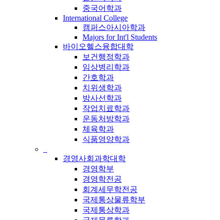
중국어학과
International College
캠퍼스아시아학과
Majors for Int'l Students
바이오헬스융합대학
보건행정학과
임상병리학과
간호학과
치위생학과
방사선학과
작업치료학과
운동처방학과
체육학과
식품영양학과
_
경영사회과학대학
경영학부
경영학전공
회계세무학전공
국제통상물류학부
국제통상학과