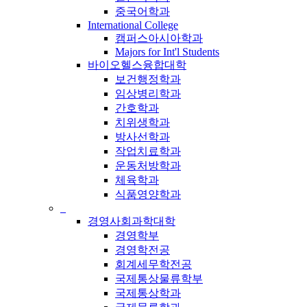
중국어학과
International College
캠퍼스아시아학과
Majors for Int'l Students
바이오헬스융합대학
보건행정학과
임상병리학과
간호학과
치위생학과
방사선학과
작업치료학과
운동처방학과
체육학과
식품영양학과
_
경영사회과학대학
경영학부
경영학전공
회계세무학전공
국제통상물류학부
국제통상학과