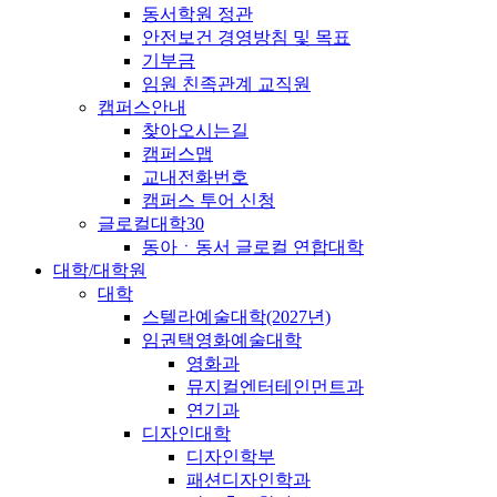
동서학원 정관
안전보건 경영방침 및 목표
기부금
임원 친족관계 교직원
캠퍼스안내
찾아오시는길
캠퍼스맵
교내전화번호
캠퍼스 투어 신청
글로컬대학30
동아ㆍ동서 글로컬 연합대학
대학/대학원
대학
스텔라예술대학(2027년)
임권택영화예술대학
영화과
뮤지컬엔터테인먼트과
연기과
디자인대학
디자인학부
패션디자인학과