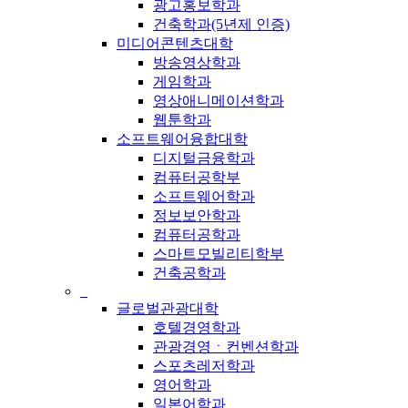
광고홍보학과
건축학과(5년제 인증)
미디어콘텐츠대학
방송영상학과
게임학과
영상애니메이션학과
웹툰학과
소프트웨어융합대학
디지털금융학과
컴퓨터공학부
소프트웨어학과
정보보안학과
컴퓨터공학과
스마트모빌리티학부
건축공학과
_
글로벌관광대학
호텔경영학과
관광경영ㆍ컨벤션학과
스포츠레저학과
영어학과
일본어학과