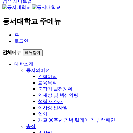
검색
사이트맵
동서대학교 주메뉴
홈
로그인
전체메뉴
메뉴닫기
대학소개
동서의비전
건학이념
교육목적
중장기 발전계획
인재상 및 핵심역량
설립자 소개
이사장 인사말
연혁
개교 30주년 기념 릴레이 기부 캠페인
총장
인사말