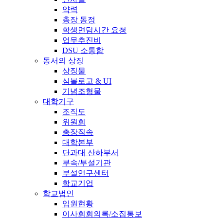
약력
총장 동정
학생면담시간 요청
업무추진비
DSU 소통함
동서의 상징
상징물
심볼로고 & UI
기념조형물
대학기구
조직도
위원회
총장직속
대학본부
단과대 산하부서
부속/부설기관
부설연구센터
학교기업
학교법인
임원현황
이사회회의록/소집통보