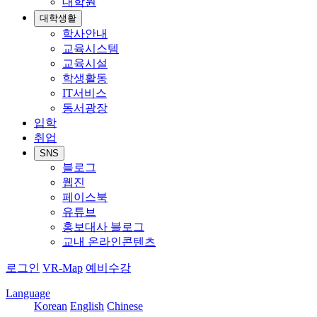
대학원
대학생활
학사안내
교육시스템
교육시설
학생활동
IT서비스
동서광장
입학
취업
SNS
블로그
웹진
페이스북
유튜브
홍보대사 블로그
교내 온라인콘텐츠
로그인
VR-Map
예비수강
Language
Korean
English
Chinese