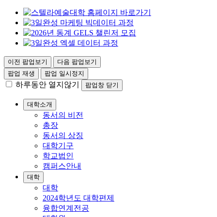
이전 팝업보기
다음 팝업보기
팝업 재생
팝업 일시정지
하루동안 열지않기
팝업창 닫기
대학소개
동서의 비전
총장
동서의 상징
대학기구
학교법인
캠퍼스안내
대학
대학
2024학년도 대학편제
융합연계전공