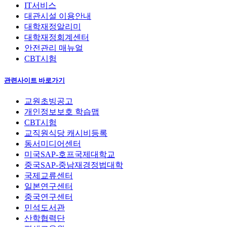
IT서비스
대관시설 이용안내
대학재정알리미
대학재정회계센터
안전관리 매뉴얼
CBT시험
관련사이트 바로가기
교원초빙공고
개인정보보호 학습맵
CBT시험
교직원식당 캐시비등록
동서미디어센터
미국SAP-호프국제대학교
중국SAP-중남재경정법대학
국제교류센터
일본연구센터
중국연구센터
민석도서관
산학협력단