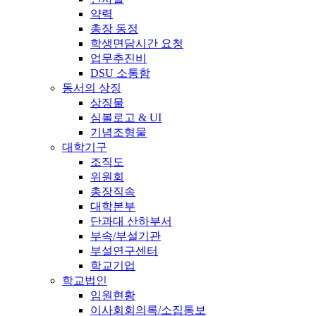
약력
총장 동정
학생면담시간 요청
업무추진비
DSU 소통함
동서의 상징
상징물
심볼로고 & UI
기념조형물
대학기구
조직도
위원회
총장직속
대학본부
단과대 산하부서
부속/부설기관
부설연구센터
학교기업
학교법인
임원현황
이사회회의록/소집통보