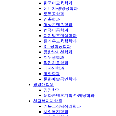
한국어교육학과
에너지/생명공학과
토목공학과
건축학과
영상콘텐츠학과
컴퓨터공학과
디지털포렌식학과
클라우드융합학과
ICT융합공학과
융합방사선학과
치위생학과
작업치료학과
디자인학과
영화학과
문화예술공연학과
경영대학원
경영학과
문화콘텐츠기획·마케팅학과
선교복지대학원
기독교상담심리학과
사회복지학과