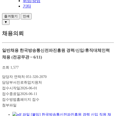
취업/창업
기타
즐겨찾기
인쇄
▼
채용의뢰
일반채용
한국방송통신전파진흥원 경력/신입/휴직대체인력
채용 (전공무관 ~ 6/11)
조회
1,577
담당자 연락처
051-320-2070
담당부서
진로취업지원처
접수시작일
2026-06-01
접수종료일
2026-06-11
접수방법
홈페이지 접수
첨부파일
[붙임] 한국방송통신전파진흥원 경력 신입 직원 채