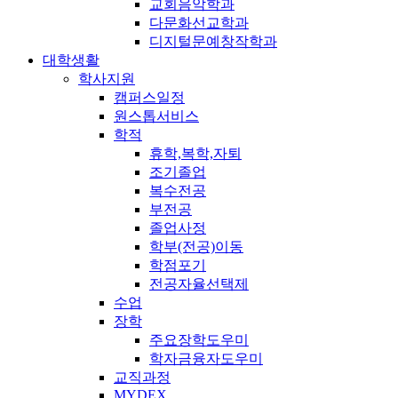
교회음악학과
다문화선교학과
디지털문예창작학과
대학생활
학사지원
캠퍼스일정
원스톱서비스
학적
휴학,복학,자퇴
조기졸업
복수전공
부전공
졸업사정
학부(전공)이동
학점포기
전공자율선택제
수업
장학
주요장학도우미
학자금융자도우미
교직과정
MYDEX