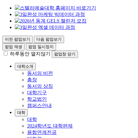
이전 팝업보기
다음 팝업보기
팝업 재생
팝업 일시정지
하루동안 열지않기
팝업창 닫기
대학소개
동서의 비전
총장
동서의 상징
대학기구
학교법인
캠퍼스안내
대학
대학
2024학년도 대학편제
융합연계전공