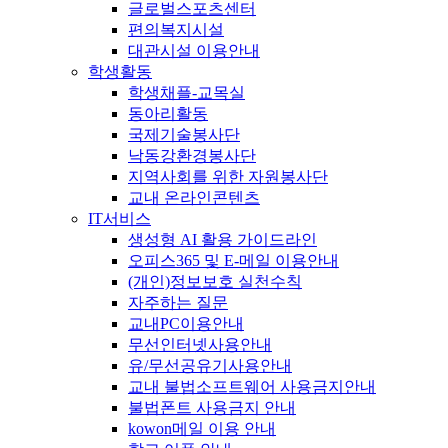
글로벌스포츠센터
편의복지시설
대관시설 이용안내
학생활동
학생채플-교목실
동아리활동
국제기술봉사단
낙동강환경봉사단
지역사회를 위한 자원봉사단
교내 온라인콘텐츠
IT서비스
생성형 AI 활용 가이드라인
오피스365 및 E-메일 이용안내
(개인)정보보호 실천수칙
자주하는 질문
교내PC이용안내
무선인터넷사용안내
유/무선공유기사용안내
교내 불법소프트웨어 사용금지안내
불법폰트 사용금지 안내
kowon메일 이용 안내