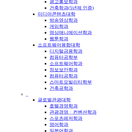
광고홍보학과
건축학과(5년제 인증)
미디어콘텐츠대학
방송영상학과
게임학과
영상애니메이션학과
웹툰학과
소프트웨어융합대학
디지털금융학과
컴퓨터공학부
소프트웨어학과
정보보안학과
컴퓨터공학과
스마트모빌리티학부
건축공학과
_
글로벌관광대학
호텔경영학과
관광경영ㆍ컨벤션학과
스포츠레저학과
영어학과
일본어학과