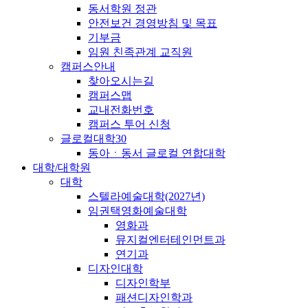
동서학원 정관
안전보건 경영방침 및 목표
기부금
임원 친족관계 교직원
캠퍼스안내
찾아오시는길
캠퍼스맵
교내전화번호
캠퍼스 투어 신청
글로컬대학30
동아ㆍ동서 글로컬 연합대학
대학/대학원
대학
스텔라예술대학(2027년)
임권택영화예술대학
영화과
뮤지컬엔터테인먼트과
연기과
디자인대학
디자인학부
패션디자인학과