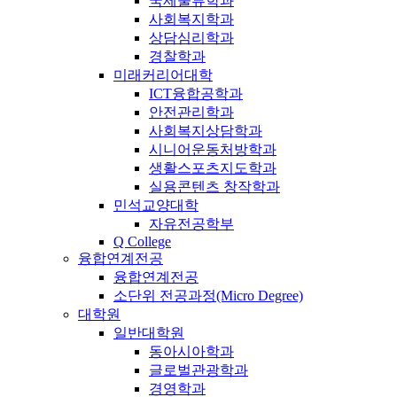
국제물류학과
사회복지학과
상담심리학과
경찰학과
미래커리어대학
ICT융합공학과
안전관리학과
사회복지상담학과
시니어운동처방학과
생활스포츠지도학과
실용콘텐츠 창작학과
민석교양대학
자유전공학부
Q College
융합연계전공
융합연계전공
소단위 전공과정(Micro Degree)
대학원
일반대학원
동아시아학과
글로벌관광학과
경영학과