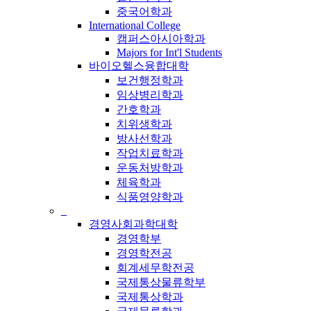
중국어학과
International College
캠퍼스아시아학과
Majors for Int'l Students
바이오헬스융합대학
보건행정학과
임상병리학과
간호학과
치위생학과
방사선학과
작업치료학과
운동처방학과
체육학과
식품영양학과
_
경영사회과학대학
경영학부
경영학전공
회계세무학전공
국제통상물류학부
국제통상학과