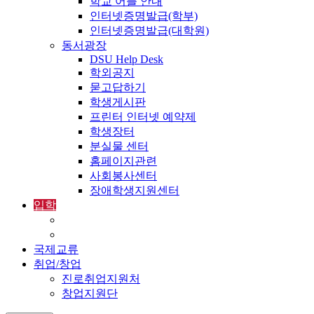
학교 어플 안내
인터넷증명발급(학부)
인터넷증명발급(대학원)
동서광장
DSU Help Desk
학외공지
묻고답하기
학생게시판
프린터 인터넷 예약제
학생장터
분실물 센터
홈페이지관련
사회봉사센터
장애학생지원센터
입학
입학정보
외국인입학-International Admissions
국제교류
취업/창업
진로취업지원처
창업지원단