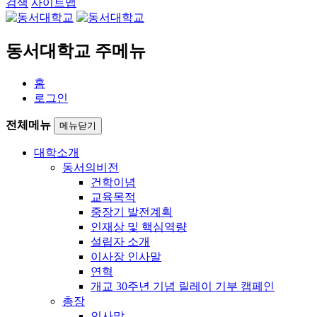
검색
사이트맵
동서대학교 주메뉴
홈
로그인
전체메뉴
메뉴닫기
대학소개
동서의비전
건학이념
교육목적
중장기 발전계획
인재상 및 핵심역량
설립자 소개
이사장 인사말
연혁
개교 30주년 기념 릴레이 기부 캠페인
총장
인사말