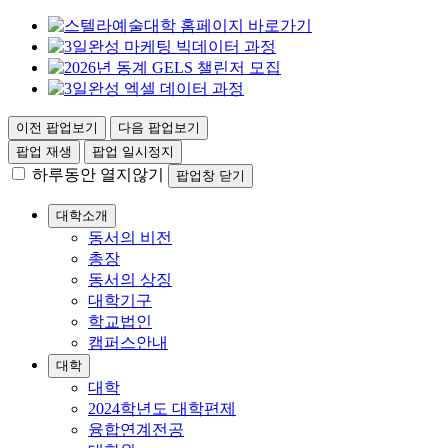
이전 팝업보기
다음 팝업보기
팝업 재생
팝업 일시정지
하루동안 열지않기
팝업창 닫기
대학소개
동서의 비전
총장
동서의 상징
대학기구
학교법인
캠퍼스안내
대학
대학
2024학년도 대학편제
융합연계전공