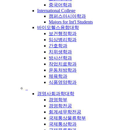
중국어학과
International College
캠퍼스아시아학과
Majors for Int'l Students
바이오헬스융합대학
보건행정학과
임상병리학과
간호학과
치위생학과
방사선학과
작업치료학과
운동처방학과
체육학과
식품영양학과
_
경영사회과학대학
경영학부
경영학전공
회계세무학전공
국제통상물류학부
국제통상학과