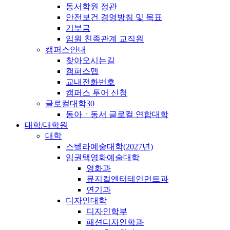
동서학원 정관
안전보건 경영방침 및 목표
기부금
임원 친족관계 교직원
캠퍼스안내
찾아오시는길
캠퍼스맵
교내전화번호
캠퍼스 투어 신청
글로컬대학30
동아ㆍ동서 글로컬 연합대학
대학/대학원
대학
스텔라예술대학(2027년)
임권택영화예술대학
영화과
뮤지컬엔터테인먼트과
연기과
디자인대학
디자인학부
패션디자인학과