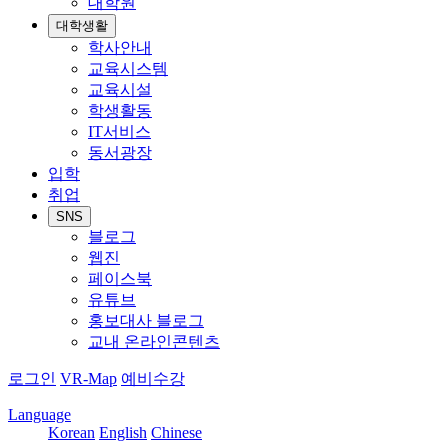
대학원
대학생활
학사안내
교육시스템
교육시설
학생활동
IT서비스
동서광장
입학
취업
SNS
블로그
웹진
페이스북
유튜브
홍보대사 블로그
교내 온라인콘텐츠
로그인
VR-Map
예비수강
Language
Korean
English
Chinese