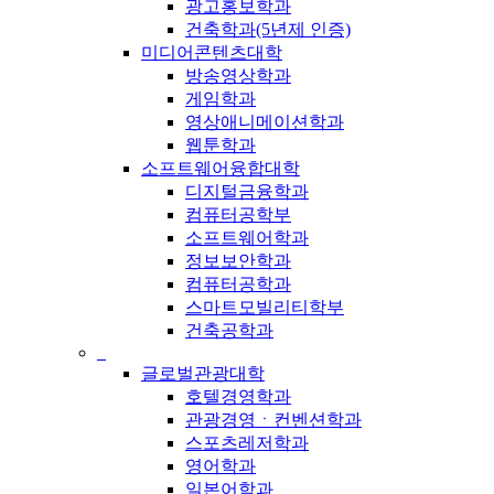
광고홍보학과
건축학과(5년제 인증)
미디어콘텐츠대학
방송영상학과
게임학과
영상애니메이션학과
웹툰학과
소프트웨어융합대학
디지털금융학과
컴퓨터공학부
소프트웨어학과
정보보안학과
컴퓨터공학과
스마트모빌리티학부
건축공학과
_
글로벌관광대학
호텔경영학과
관광경영ㆍ컨벤션학과
스포츠레저학과
영어학과
일본어학과