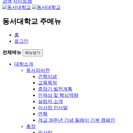
검색
사이트맵
동서대학교 주메뉴
홈
로그인
전체메뉴
메뉴닫기
대학소개
동서의비전
건학이념
교육목적
중장기 발전계획
인재상 및 핵심역량
설립자 소개
이사장 인사말
연혁
개교 30주년 기념 릴레이 기부 캠페인
총장
인사말