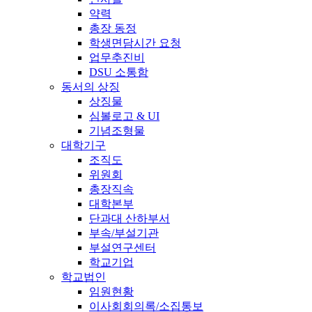
약력
총장 동정
학생면담시간 요청
업무추진비
DSU 소통함
동서의 상징
상징물
심볼로고 & UI
기념조형물
대학기구
조직도
위원회
총장직속
대학본부
단과대 산하부서
부속/부설기관
부설연구센터
학교기업
학교법인
임원현황
이사회회의록/소집통보