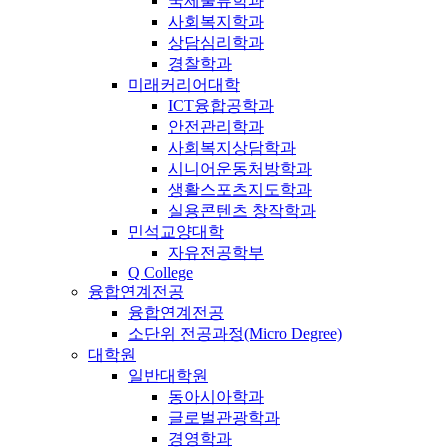
국제물류학과
사회복지학과
상담심리학과
경찰학과
미래커리어대학
ICT융합공학과
안전관리학과
사회복지상담학과
시니어운동처방학과
생활스포츠지도학과
실용콘텐츠 창작학과
민석교양대학
자유전공학부
Q College
융합연계전공
융합연계전공
소단위 전공과정(Micro Degree)
대학원
일반대학원
동아시아학과
글로벌관광학과
경영학과