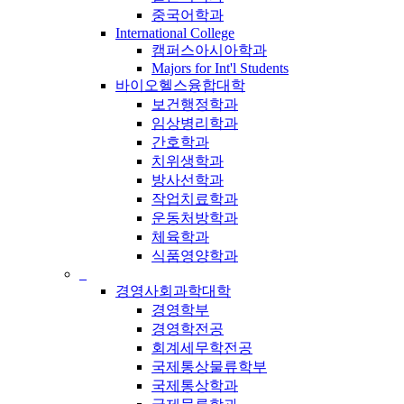
중국어학과
International College
캠퍼스아시아학과
Majors for Int'l Students
바이오헬스융합대학
보건행정학과
임상병리학과
간호학과
치위생학과
방사선학과
작업치료학과
운동처방학과
체육학과
식품영양학과
_
경영사회과학대학
경영학부
경영학전공
회계세무학전공
국제통상물류학부
국제통상학과