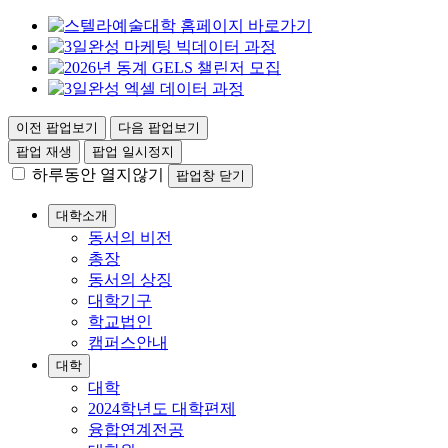
이전 팝업보기
다음 팝업보기
팝업 재생
팝업 일시정지
하루동안 열지않기
팝업창 닫기
대학소개
동서의 비전
총장
동서의 상징
대학기구
학교법인
캠퍼스안내
대학
대학
2024학년도 대학편제
융합연계전공