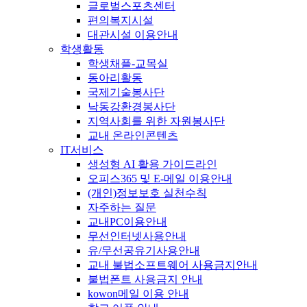
글로벌스포츠센터
편의복지시설
대관시설 이용안내
학생활동
학생채플-교목실
동아리활동
국제기술봉사단
낙동강환경봉사단
지역사회를 위한 자원봉사단
교내 온라인콘텐츠
IT서비스
생성형 AI 활용 가이드라인
오피스365 및 E-메일 이용안내
(개인)정보보호 실천수칙
자주하는 질문
교내PC이용안내
무선인터넷사용안내
유/무선공유기사용안내
교내 불법소프트웨어 사용금지안내
불법폰트 사용금지 안내
kowon메일 이용 안내