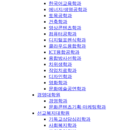
한국어교육학과
에너지/생명공학과
토목공학과
건축학과
영상콘텐츠학과
컴퓨터공학과
디지털포렌식학과
클라우드융합학과
ICT융합공학과
융합방사선학과
치위생학과
작업치료학과
디자인학과
영화학과
문화예술공연학과
경영대학원
경영학과
문화콘텐츠기획·마케팅학과
선교복지대학원
기독교상담심리학과
사회복지학과