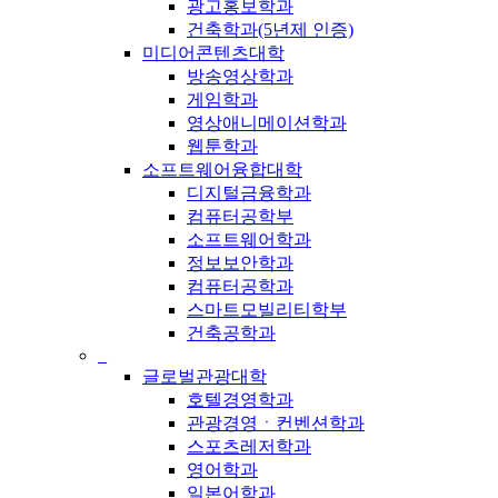
광고홍보학과
건축학과(5년제 인증)
미디어콘텐츠대학
방송영상학과
게임학과
영상애니메이션학과
웹툰학과
소프트웨어융합대학
디지털금융학과
컴퓨터공학부
소프트웨어학과
정보보안학과
컴퓨터공학과
스마트모빌리티학부
건축공학과
_
글로벌관광대학
호텔경영학과
관광경영ㆍ컨벤션학과
스포츠레저학과
영어학과
일본어학과