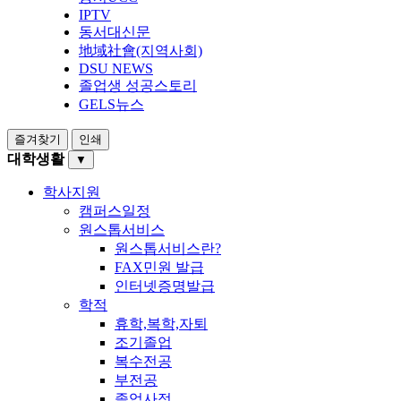
IPTV
동서대신문
地域社會(지역사회)
DSU NEWS
졸업생 성공스토리
GELS뉴스
즐겨찾기
인쇄
대학생활
▼
학사지원
캠퍼스일정
원스톱서비스
원스톱서비스란?
FAX민원 발급
인터넷증명발급
학적
휴학,복학,자퇴
조기졸업
복수전공
부전공
졸업사정