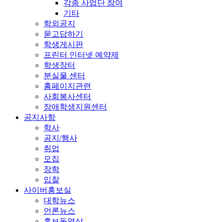
각종 사업단 참여
기타
학외공지
묻고답하기
학생게시판
프린터 인터넷 예약제
학생장터
분실물 센터
홈페이지관련
사회봉사센터
장애학생지원센터
공지사항
학사
공지/행사
취업
모집
장학
입찰
사이버홍보실
대학뉴스
언론뉴스
홍보동영상