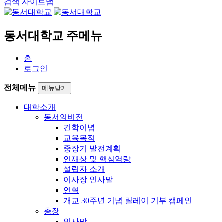
검색
사이트맵
동서대학교 주메뉴
홈
로그인
전체메뉴
메뉴닫기
대학소개
동서의비전
건학이념
교육목적
중장기 발전계획
인재상 및 핵심역량
설립자 소개
이사장 인사말
연혁
개교 30주년 기념 릴레이 기부 캠페인
총장
인사말