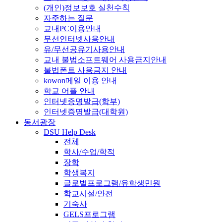
(개인)정보보호 실천수칙
자주하는 질문
교내PC이용안내
무선인터넷사용안내
유/무선공유기사용안내
교내 불법소프트웨어 사용금지안내
불법폰트 사용금지 안내
kowon메일 이용 안내
학교 어플 안내
인터넷증명발급(학부)
인터넷증명발급(대학원)
동서광장
DSU Help Desk
전체
학사/수업/학적
장학
학생복지
글로벌프로그램/유학생민원
학교시설/안전
기숙사
GELS프로그램