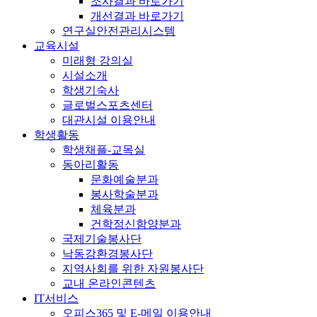
조사결과 바로가기
개선결과 바로가기
연구실안전관리시스템
교육시설
미래형 강의실
시설소개
학생기숙사
글로벌스포츠센터
대관시설 이용안내
학생활동
학생채플-교목실
동아리활동
문화예술분과
봉사학술분과
체육분과
건학정신함양분과
국제기술봉사단
낙동강환경봉사단
지역사회를 위한 자원봉사단
교내 온라인콘텐츠
IT서비스
오피스365 및 E-메일 이용안내