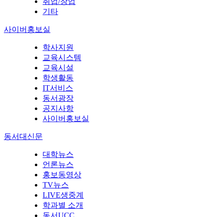
취업/창업
기타
사이버홍보실
학사지원
교육시스템
교육시설
학생활동
IT서비스
동서광장
공지사항
사이버홍보실
동서대신문
대학뉴스
언론뉴스
홍보동영상
TV뉴스
LIVE생중계
학과별 소개
동서UCC