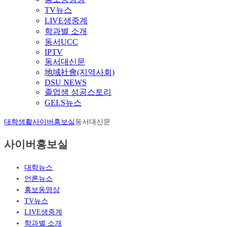
TV뉴스
LIVE생중계
학과별 소개
동서UCC
IPTV
동서대신문
地域社會(지역사회)
DSU NEWS
졸업생 성공스토리
GELS뉴스
대학생활
사이버홍보실
동서대신문
사이버홍보실
대학뉴스
언론뉴스
홍보동영상
TV뉴스
LIVE생중계
학과별 소개