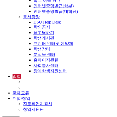
학교 어플 안내
인터넷증명발급(학부)
인터넷증명발급(대학원)
동서광장
DSU Help Desk
학외공지
묻고답하기
학생게시판
프린터 인터넷 예약제
학생장터
분실물 센터
홈페이지관련
사회봉사센터
장애학생지원센터
입학
입학정보
외국인입학-International Admissions
국제교류
취업/창업
진로취업지원처
창업지원단