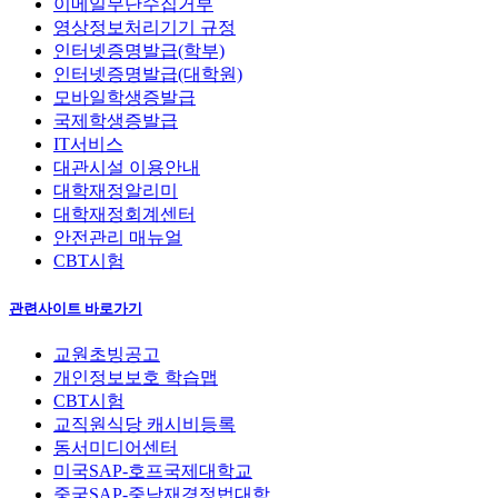
이메일무단수집거부
영상정보처리기기 규정
인터넷증명발급(학부)
인터넷증명발급(대학원)
모바일학생증발급
국제학생증발급
IT서비스
대관시설 이용안내
대학재정알리미
대학재정회계센터
안전관리 매뉴얼
CBT시험
관련사이트 바로가기
교원초빙공고
개인정보보호 학습맵
CBT시험
교직원식당 캐시비등록
동서미디어센터
미국SAP-호프국제대학교
중국SAP-중남재경정법대학