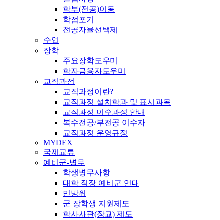
학부(전공)이동
학점포기
전공자율선택제
수업
장학
주요장학도우미
학자금융자도우미
교직과정
교직과정이란?
교직과정 설치학과 및 표시과목
교직과정 이수과정 안내
복수전공/부전공 이수자
교직과정 운영규정
MYDEX
국제교류
예비군-병무
학생병무사항
대학 직장 예비군 연대
민방위
군 장학생 지원제도
학사사관(장교) 제도