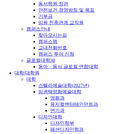
동서학원 정관
안전보건 경영방침 및 목표
기부금
임원 친족관계 교직원
캠퍼스안내
찾아오시는길
캠퍼스맵
교내전화번호
캠퍼스 투어 신청
글로컬대학30
동아ㆍ동서 글로컬 연합대학
대학/대학원
대학
스텔라예술대학(2027년)
임권택영화예술대학
영화과
뮤지컬엔터테인먼트과
연기과
디자인대학
디자인학부
패션디자인학과