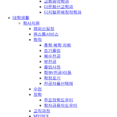
교회음악학과
다문화선교학과
디지털문예창작학과
대학생활
학사지원
캠퍼스일정
원스톱서비스
학적
휴학,복학,자퇴
조기졸업
복수전공
부전공
졸업사정
학부(전공)이동
학점포기
전공자율선택제
수업
장학
주요장학도우미
학자금융자도우미
교직과정
MYDEX