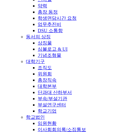
약력
총장 동정
학생면담시간 요청
업무추진비
DSU 소통함
동서의 상징
상징물
심볼로고 & UI
기념조형물
대학기구
조직도
위원회
총장직속
대학본부
단과대 산하부서
부속/부설기관
부설연구센터
학교기업
학교법인
임원현황
이사회회의록/소집통보