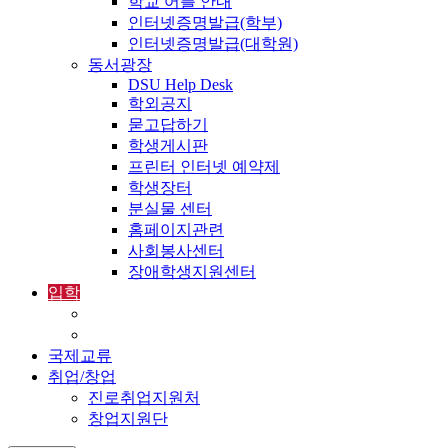
학교 어플 안내
인터넷증명발급(학부)
인터넷증명발급(대학원)
동서광장
DSU Help Desk
학외공지
묻고답하기
학생게시판
프린터 인터넷 예약제
학생장터
분실물 센터
홈페이지관련
사회봉사센터
장애학생지원센터
입학
입학정보
외국인입학-International Admissions
국제교류
취업/창업
진로취업지원처
창업지원단