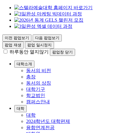
이전 팝업보기
다음 팝업보기
팝업 재생
팝업 일시정지
하루동안 열지않기
팝업창 닫기
대학소개
동서의 비전
총장
동서의 상징
대학기구
학교법인
캠퍼스안내
대학
대학
2024학년도 대학편제
융합연계전공