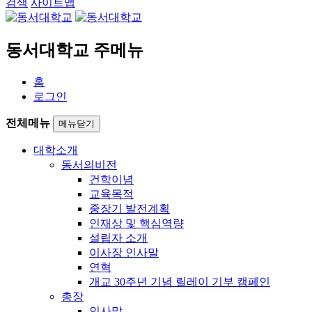
검색
사이트맵
동서대학교 주메뉴
홈
로그인
전체메뉴
메뉴닫기
대학소개
동서의비전
건학이념
교육목적
중장기 발전계획
인재상 및 핵심역량
설립자 소개
이사장 인사말
연혁
개교 30주년 기념 릴레이 기부 캠페인
총장
인사말