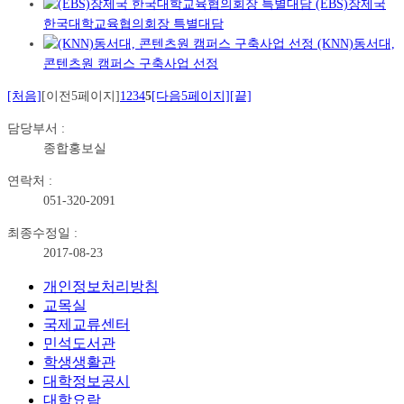
(EBS)장제국
한국대학교육협의회장 특별대담
(KNN)동서대,
콘텐츠원 캠퍼스 구축사업 선정
[처음]
[이전5페이지]
1
2
3
4
5
[다음5페이지]
[끝]
담당부서 :
종합홍보실
연락처 :
051-320-2091
최종수정일 :
2017-08-23
개인정보처리방침
교목실
국제교류센터
민석도서관
학생생활관
대학정보공시
대학요람