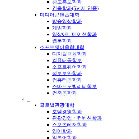
광고홍보학과
건축학과(5년제 인증)
미디어콘텐츠대학
방송영상학과
게임학과
영상애니메이션학과
웹툰학과
소프트웨어융합대학
디지털금융학과
컴퓨터공학부
소프트웨어학과
정보보안학과
컴퓨터공학과
스마트모빌리티학부
건축공학과
_
글로벌관광대학
호텔경영학과
관광경영ㆍ컨벤션학과
스포츠레저학과
영어학과
일본어학과