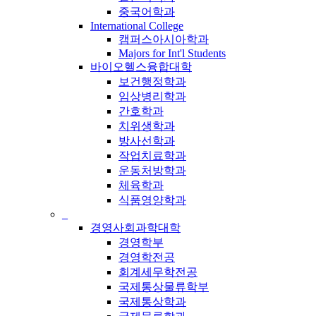
중국어학과
International College
캠퍼스아시아학과
Majors for Int'l Students
바이오헬스융합대학
보건행정학과
임상병리학과
간호학과
치위생학과
방사선학과
작업치료학과
운동처방학과
체육학과
식품영양학과
_
경영사회과학대학
경영학부
경영학전공
회계세무학전공
국제통상물류학부
국제통상학과