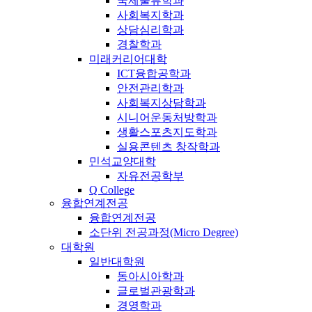
국제물류학과
사회복지학과
상담심리학과
경찰학과
미래커리어대학
ICT융합공학과
안전관리학과
사회복지상담학과
시니어운동처방학과
생활스포츠지도학과
실용콘텐츠 창작학과
민석교양대학
자유전공학부
Q College
융합연계전공
융합연계전공
소단위 전공과정(Micro Degree)
대학원
일반대학원
동아시아학과
글로벌관광학과
경영학과