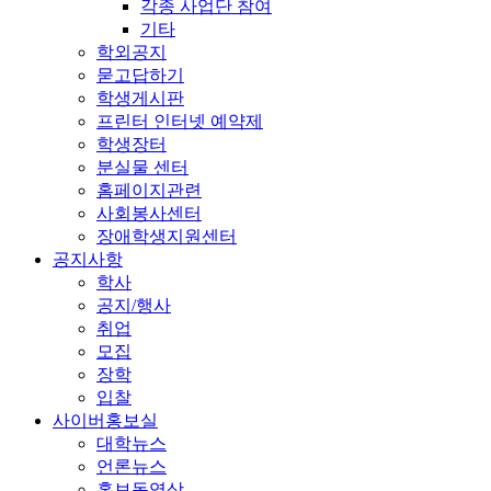
각종 사업단 참여
기타
학외공지
묻고답하기
학생게시판
프린터 인터넷 예약제
학생장터
분실물 센터
홈페이지관련
사회봉사센터
장애학생지원센터
공지사항
학사
공지/행사
취업
모집
장학
입찰
사이버홍보실
대학뉴스
언론뉴스
홍보동영상