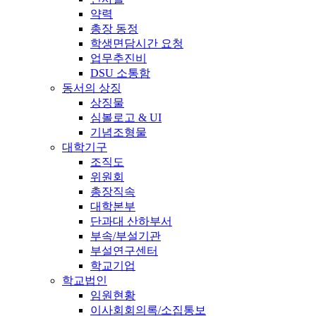
약력
총장 동정
학생면담시간 요청
업무추진비
DSU 소통함
동서의 상징
상징물
심볼로고 & UI
기념조형물
대학기구
조직도
위원회
총장직속
대학본부
단과대 산하부서
부속/부설기관
부설연구센터
학교기업
학교법인
임원현황
이사회회의록/소집통보