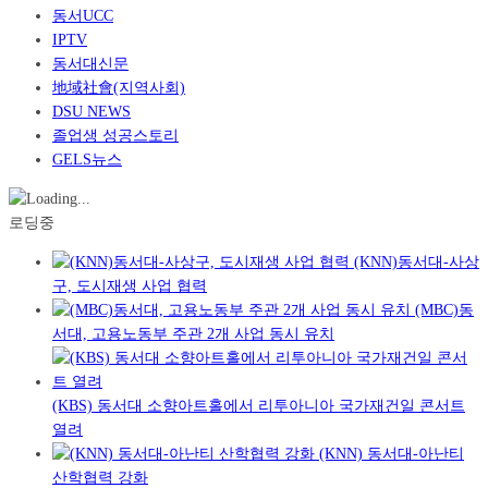
동서UCC
IPTV
동서대신문
地域社會(지역사회)
DSU NEWS
졸업생 성공스토리
GELS뉴스
로딩중
(KNN)동서대-사상
구, 도시재생 사업 협력
(MBC)동
서대, 고용노동부 주관 2개 사업 동시 유치
(KBS) 동서대 소향아트홀에서 리투아니아 국가재건일 콘서트
열려
(KNN) 동서대-아난티
산학협력 강화