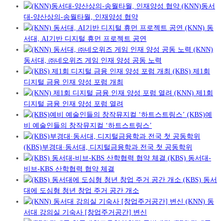
(KNN)동서
대-양산상의-송월타월, 인재양성 협약
(KNN) 동
서대, AI기반 디지털 휴먼 프로젝트 공연
(KNN)
동서대, ㈜네오위즈 게임 인재 양성 공동 노력
(KBS) 제1회
디지털 금융 인재 양성 포럼 개최
(KNN) 제1회
디지털 금융 인재 양성 포럼 열려
(KBS)예
비 예술인들의 창작뮤지컬 ‘하트스트링스’
(KBS)부경대·동서대, 디지털금융학과 전국 첫 공동학위
(KBS) 동서대-
비브-KBS 산학협력 협약 체결
(KBS) 동서
대에 도심형 청년 창업 주거 공간 개소
(KNN) 동
서대 강의실 기숙사 [창업주거공간] 변신