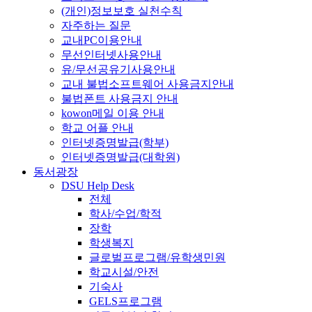
(개인)정보보호 실천수칙
자주하는 질문
교내PC이용안내
무선인터넷사용안내
유/무선공유기사용안내
교내 불법소프트웨어 사용금지안내
불법폰트 사용금지 안내
kowon메일 이용 안내
학교 어플 안내
인터넷증명발급(학부)
인터넷증명발급(대학원)
동서광장
DSU Help Desk
전체
학사/수업/학적
장학
학생복지
글로벌프로그램/유학생민원
학교시설/안전
기숙사
GELS프로그램