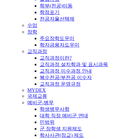
학부(전공)이동
학점포기
전공자율선택제
수업
장학
주요장학도우미
학자금융자도우미
교직과정
교직과정이란?
교직과정 설치학과 및 표시과목
교직과정 이수과정 안내
복수전공/부전공 이수자
교직과정 운영규정
MYDEX
국제교류
예비군-병무
학생병무사항
대학 직장 예비군 연대
민방위
군 장학생 지원제도
학사사관(장교) 제도