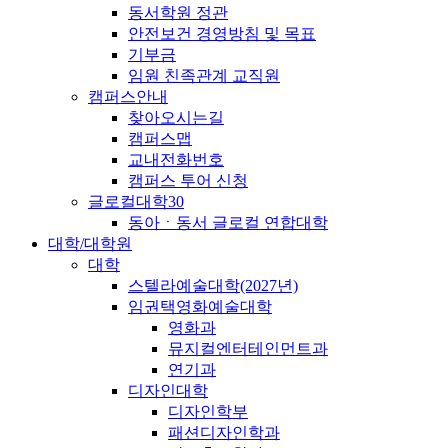
동서학원 정관
안전보건 경영방침 및 목표
기부금
임원 친족관계 교직원
캠퍼스안내
찾아오시는길
캠퍼스맵
교내전화번호
캠퍼스 투어 신청
글로컬대학30
동아ㆍ동서 글로컬 연합대학
대학/대학원
대학
스텔라예술대학(2027년)
임권택영화예술대학
영화과
뮤지컬엔터테인먼트과
연기과
디자인대학
디자인학부
패션디자인학과