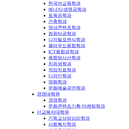
한국어교육학과
에너지/생명공학과
토목공학과
건축학과
영상콘텐츠학과
컴퓨터공학과
디지털포렌식학과
클라우드융합학과
ICT융합공학과
융합방사선학과
치위생학과
작업치료학과
디자인학과
영화학과
문화예술공연학과
경영대학원
경영학과
문화콘텐츠기획·마케팅학과
선교복지대학원
기독교상담심리학과
사회복지학과