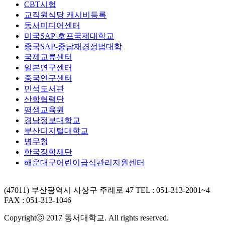
CBT시험
교직원식당 캐시비등록
동서미디어센터
미국SAP-호프국제대학교
중국SAP-중남재경정법대학
국제교류센터
일본연구센터
중국연구센터
민석도서관
산학협력단
평생교육원
경남정보대학교
부산디지털대학교
병무청
한국장학재단
해운대구어린이급식관리지원센터
(47011) 부산광역시 사상구 주례로 47
TEL : 051-313-2001~4
FAX : 051-313-1046
Copyrightⓒ 2017 동서대학교. All rights reserved.