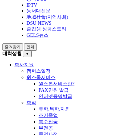
IPTV
동서대신문
地域社會(지역사회)
DSU NEWS
졸업생 성공스토리
GELS뉴스
즐겨찾기
인쇄
대학생활
▼
학사지원
캠퍼스일정
원스톱서비스
원스톱서비스란?
FAX민원 발급
인터넷증명발급
학적
휴학,복학,자퇴
조기졸업
복수전공
부전공
졸업사정