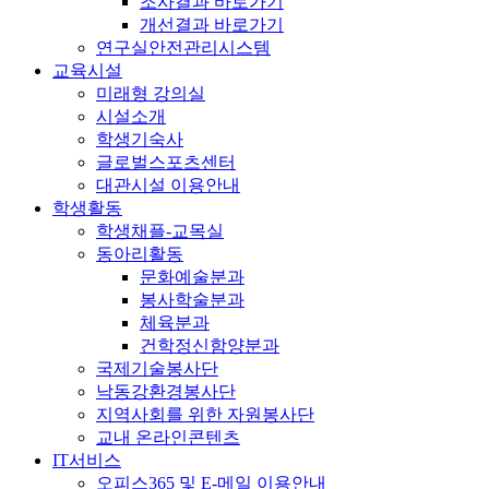
조사결과 바로가기
개선결과 바로가기
연구실안전관리시스템
교육시설
미래형 강의실
시설소개
학생기숙사
글로벌스포츠센터
대관시설 이용안내
학생활동
학생채플-교목실
동아리활동
문화예술분과
봉사학술분과
체육분과
건학정신함양분과
국제기술봉사단
낙동강환경봉사단
지역사회를 위한 자원봉사단
교내 온라인콘텐츠
IT서비스
오피스365 및 E-메일 이용안내