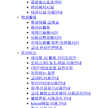
글로벌스포츠센터
편의복지시설
대관시설 이용안내
학생활동
학생채플-교목실
동아리활동
국제기술봉사단
낙동강환경봉사단
지역사회를 위한 자원봉사단
교내 온라인콘텐츠
IT서비스
생성형 AI 활용 가이드라인
오피스365 및 E-메일 이용안내
(개인)정보보호 실천수칙
자주하는 질문
교내PC이용안내
무선인터넷사용안내
유/무선공유기사용안내
교내 불법소프트웨어 사용금지안내
불법폰트 사용금지 안내
kowon메일 이용 안내