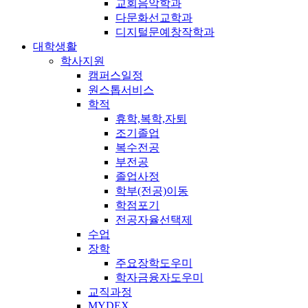
교회음악학과
다문화선교학과
디지털문예창작학과
대학생활
학사지원
캠퍼스일정
원스톱서비스
학적
휴학,복학,자퇴
조기졸업
복수전공
부전공
졸업사정
학부(전공)이동
학점포기
전공자율선택제
수업
장학
주요장학도우미
학자금융자도우미
교직과정
MYDEX