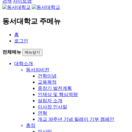
검색
사이트맵
동서대학교 주메뉴
홈
로그인
전체메뉴
메뉴닫기
대학소개
동서의비전
건학이념
교육목적
중장기 발전계획
인재상 및 핵심역량
설립자 소개
이사장 인사말
연혁
개교 30주년 기념 릴레이 기부 캠페인
총장
인사말