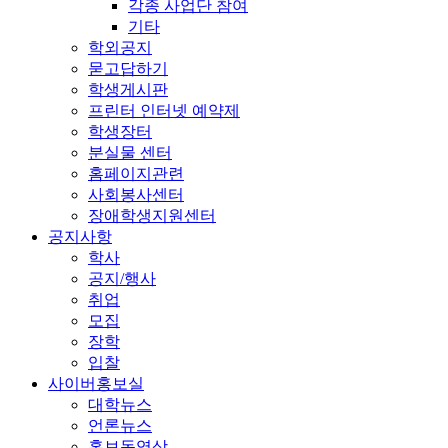
각종 사업단 참여
기타
학외공지
묻고답하기
학생게시판
프린터 인터넷 예약제
학생장터
분실물 센터
홈페이지관련
사회봉사센터
장애학생지원센터
공지사항
학사
공지/행사
취업
모집
장학
입찰
사이버홍보실
대학뉴스
언론뉴스
홍보동영상