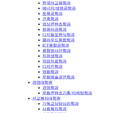
한국어교육학과
에너지/생명공학과
토목공학과
건축학과
영상콘텐츠학과
컴퓨터공학과
디지털포렌식학과
클라우드융합학과
ICT융합공학과
융합방사선학과
치위생학과
작업치료학과
디자인학과
영화학과
문화예술공연학과
경영대학원
경영학과
문화콘텐츠기획·마케팅학과
선교복지대학원
기독교상담심리학과
사회복지학과