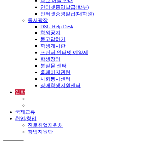
학교 어플 안내
인터넷증명발급(학부)
인터넷증명발급(대학원)
동서광장
DSU Help Desk
학외공지
묻고답하기
학생게시판
프린터 인터넷 예약제
학생장터
분실물 센터
홈페이지관련
사회봉사센터
장애학생지원센터
입학
입학정보
외국인입학-International Admissions
국제교류
취업/창업
진로취업지원처
창업지원단