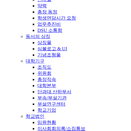
약력
총장 동정
학생면담시간 요청
업무추진비
DSU 소통함
동서의 상징
상징물
심볼로고 & UI
기념조형물
대학기구
조직도
위원회
총장직속
대학본부
단과대 산하부서
부속/부설기관
부설연구센터
학교기업
학교법인
임원현황
이사회회의록/소집통보