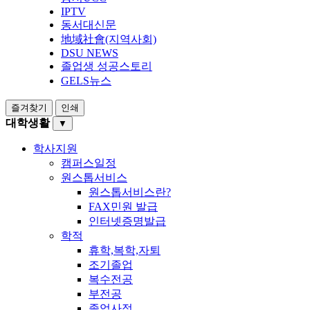
IPTV
동서대신문
地域社會(지역사회)
DSU NEWS
졸업생 성공스토리
GELS뉴스
즐겨찾기
인쇄
대학생활
▼
학사지원
캠퍼스일정
원스톱서비스
원스톱서비스란?
FAX민원 발급
인터넷증명발급
학적
휴학,복학,자퇴
조기졸업
복수전공
부전공
졸업사정