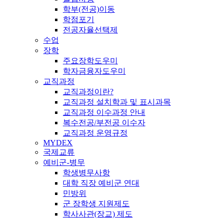
학부(전공)이동
학점포기
전공자율선택제
수업
장학
주요장학도우미
학자금융자도우미
교직과정
교직과정이란?
교직과정 설치학과 및 표시과목
교직과정 이수과정 안내
복수전공/부전공 이수자
교직과정 운영규정
MYDEX
국제교류
예비군-병무
학생병무사항
대학 직장 예비군 연대
민방위
군 장학생 지원제도
학사사관(장교) 제도