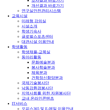
조사결과 바로가기
개선결과 바로가기
연구실안전관리시스템
교육시설
미래형 강의실
시설소개
학생기숙사
글로벌스포츠센터
대관시설 이용안내
학생활동
학생채플-교목실
동아리활동
문화예술분과
봉사학술분과
체육분과
건학정신함양분과
국제기술봉사단
낙동강환경봉사단
지역사회를 위한 자원봉사단
교내 온라인콘텐츠
IT서비스
오피스365 및 E-메일 이용안내