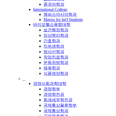
중국어학과
International College
캠퍼스아시아학과
Majors for Int'l Students
바이오헬스융합대학
보건행정학과
임상병리학과
간호학과
치위생학과
방사선학과
작업치료학과
운동처방학과
체육학과
식품영양학과
_
경영사회과학대학
경영학부
경영학전공
회계세무학전공
국제통상물류학부
국제통상학과