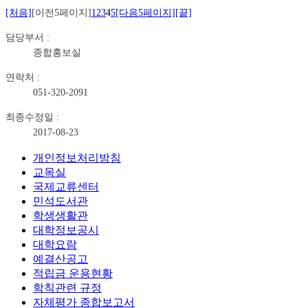
[처음]
[이전5페이지]
1
2
3
4
5
[다음5페이지]
[끝]
담당부서 :
종합홍보실
연락처 :
051-320-2091
최종수정일 :
2017-08-23
개인정보처리방침
교목실
국제교류센터
민석도서관
학생생활관
대학정보공시
대학요람
예결산공고
적립금 운용현황
학칙관련 규정
자체평가 종합보고서