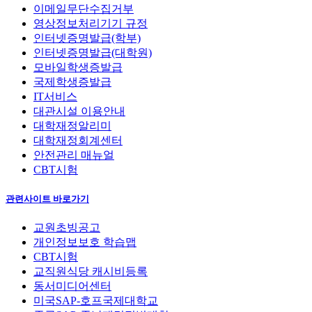
이메일무단수집거부
영상정보처리기기 규정
인터넷증명발급(학부)
인터넷증명발급(대학원)
모바일학생증발급
국제학생증발급
IT서비스
대관시설 이용안내
대학재정알리미
대학재정회계센터
안전관리 매뉴얼
CBT시험
관련사이트 바로가기
교원초빙공고
개인정보보호 학습맵
CBT시험
교직원식당 캐시비등록
동서미디어센터
미국SAP-호프국제대학교