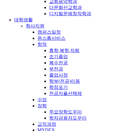
교회음악학과
다문화선교학과
디지털문예창작학과
대학생활
학사지원
캠퍼스일정
원스톱서비스
학적
휴학,복학,자퇴
조기졸업
복수전공
부전공
졸업사정
학부(전공)이동
학점포기
전공자율선택제
수업
장학
주요장학도우미
학자금융자도우미
교직과정
MYDEX