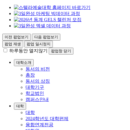
이전 팝업보기
다음 팝업보기
팝업 재생
팝업 일시정지
하루동안 열지않기
팝업창 닫기
대학소개
동서의 비전
총장
동서의 상징
대학기구
학교법인
캠퍼스안내
대학
대학
2024학년도 대학편제
융합연계전공