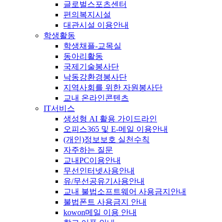
글로벌스포츠센터
편의복지시설
대관시설 이용안내
학생활동
학생채플-교목실
동아리활동
국제기술봉사단
낙동강환경봉사단
지역사회를 위한 자원봉사단
교내 온라인콘텐츠
IT서비스
생성형 AI 활용 가이드라인
오피스365 및 E-메일 이용안내
(개인)정보보호 실천수칙
자주하는 질문
교내PC이용안내
무선인터넷사용안내
유/무선공유기사용안내
교내 불법소프트웨어 사용금지안내
불법폰트 사용금지 안내
kowon메일 이용 안내