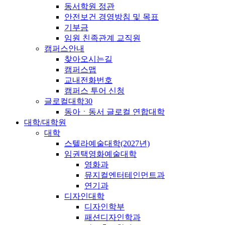
동서학원 정관
안전보건 경영방침 및 목표
기부금
임원 친족관계 교직원
캠퍼스안내
찾아오시는길
캠퍼스맵
교내전화번호
캠퍼스 투어 신청
글로컬대학30
동아ㆍ동서 글로컬 연합대학
대학/대학원
대학
스텔라예술대학(2027년)
임권택영화예술대학
영화과
뮤지컬엔터테인먼트과
연기과
디자인대학
디자인학부
패션디자인학과