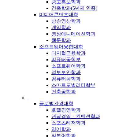
광고홍보학과
건축학과(5년제 인증)
미디어콘텐츠대학
방송영상학과
게임학과
영상애니메이션학과
웹툰학과
소프트웨어융합대학
디지털금융학과
컴퓨터공학부
소프트웨어학과
정보보안학과
컴퓨터공학과
스마트모빌리티학부
건축공학과
_
글로벌관광대학
호텔경영학과
관광경영ㆍ컨벤션학과
스포츠레저학과
영어학과
일본어학과