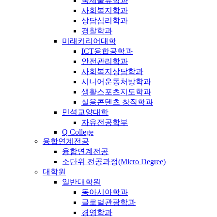
국제물류학과
사회복지학과
상담심리학과
경찰학과
미래커리어대학
ICT융합공학과
안전관리학과
사회복지상담학과
시니어운동처방학과
생활스포츠지도학과
실용콘텐츠 창작학과
민석교양대학
자유전공학부
Q College
융합연계전공
융합연계전공
소단위 전공과정(Micro Degree)
대학원
일반대학원
동아시아학과
글로벌관광학과
경영학과