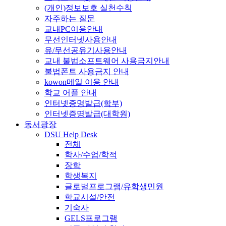
(개인)정보보호 실천수칙
자주하는 질문
교내PC이용안내
무선인터넷사용안내
유/무선공유기사용안내
교내 불법소프트웨어 사용금지안내
불법폰트 사용금지 안내
kowon메일 이용 안내
학교 어플 안내
인터넷증명발급(학부)
인터넷증명발급(대학원)
동서광장
DSU Help Desk
전체
학사/수업/학적
장학
학생복지
글로벌프로그램/유학생민원
학교시설/안전
기숙사
GELS프로그램