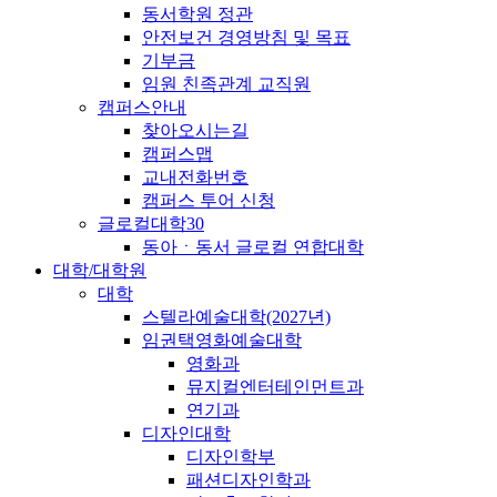
동서학원 정관
안전보건 경영방침 및 목표
기부금
임원 친족관계 교직원
캠퍼스안내
찾아오시는길
캠퍼스맵
교내전화번호
캠퍼스 투어 신청
글로컬대학30
동아ㆍ동서 글로컬 연합대학
대학/대학원
대학
스텔라예술대학(2027년)
임권택영화예술대학
영화과
뮤지컬엔터테인먼트과
연기과
디자인대학
디자인학부
패션디자인학과