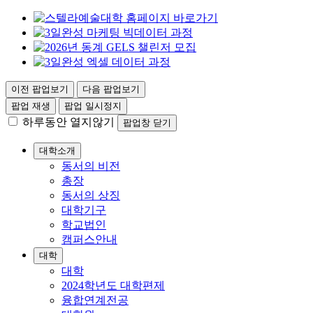
이전 팝업보기
다음 팝업보기
팝업 재생
팝업 일시정지
하루동안 열지않기
팝업창 닫기
대학소개
동서의 비전
총장
동서의 상징
대학기구
학교법인
캠퍼스안내
대학
대학
2024학년도 대학편제
융합연계전공