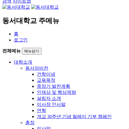
검색
사이트맵
동서대학교 주메뉴
홈
로그인
전체메뉴
메뉴닫기
대학소개
동서의비전
건학이념
교육목적
중장기 발전계획
인재상 및 핵심역량
설립자 소개
이사장 인사말
연혁
개교 30주년 기념 릴레이 기부 캠페인
총장
인사말