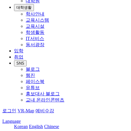
대학원
대학생활
학사안내
교육시스템
교육시설
학생활동
IT서비스
동서광장
입학
취업
SNS
블로그
웹진
페이스북
유튜브
홍보대사 블로그
교내 온라인콘텐츠
로그인
VR-Map
예비수강
Language
Korean
English
Chinese