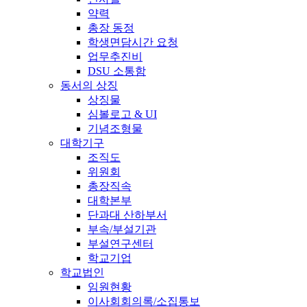
약력
총장 동정
학생면담시간 요청
업무추진비
DSU 소통함
동서의 상징
상징물
심볼로고 & UI
기념조형물
대학기구
조직도
위원회
총장직속
대학본부
단과대 산하부서
부속/부설기관
부설연구센터
학교기업
학교법인
임원현황
이사회회의록/소집통보