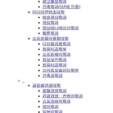
광고홍보학과
건축학과(5년제 인증)
미디어콘텐츠대학
방송영상학과
게임학과
영상애니메이션학과
웹툰학과
소프트웨어융합대학
디지털금융학과
컴퓨터공학부
소프트웨어학과
정보보안학과
컴퓨터공학과
스마트모빌리티학부
건축공학과
_
글로벌관광대학
호텔경영학과
관광경영ㆍ컨벤션학과
스포츠레저학과
영어학과
일본어학과