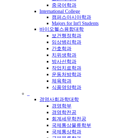
중국어학과
International College
캠퍼스아시아학과
Majors for Int'l Students
바이오헬스융합대학
보건행정학과
임상병리학과
간호학과
치위생학과
방사선학과
작업치료학과
운동처방학과
체육학과
식품영양학과
_
경영사회과학대학
경영학부
경영학전공
회계세무학전공
국제통상물류학부
국제통상학과