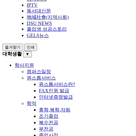
IPTV
동서대신문
地域社會(지역사회)
DSU NEWS
졸업생 성공스토리
GELS뉴스
즐겨찾기
인쇄
대학생활
▼
학사지원
캠퍼스일정
원스톱서비스
원스톱서비스란?
FAX민원 발급
인터넷증명발급
학적
휴학,복학,자퇴
조기졸업
복수전공
부전공
졸업사정