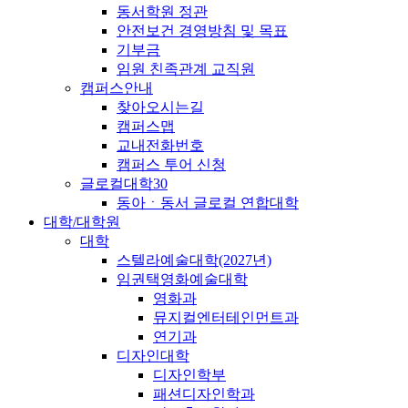
동서학원 정관
안전보건 경영방침 및 목표
기부금
임원 친족관계 교직원
캠퍼스안내
찾아오시는길
캠퍼스맵
교내전화번호
캠퍼스 투어 신청
글로컬대학30
동아ㆍ동서 글로컬 연합대학
대학/대학원
대학
스텔라예술대학(2027년)
임권택영화예술대학
영화과
뮤지컬엔터테인먼트과
연기과
디자인대학
디자인학부
패션디자인학과