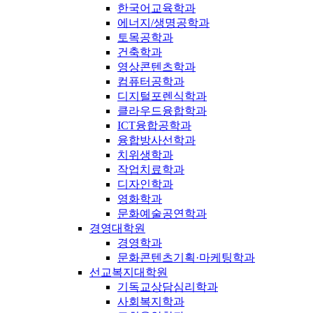
한국어교육학과
에너지/생명공학과
토목공학과
건축학과
영상콘텐츠학과
컴퓨터공학과
디지털포렌식학과
클라우드융합학과
ICT융합공학과
융합방사선학과
치위생학과
작업치료학과
디자인학과
영화학과
문화예술공연학과
경영대학원
경영학과
문화콘텐츠기획·마케팅학과
선교복지대학원
기독교상담심리학과
사회복지학과