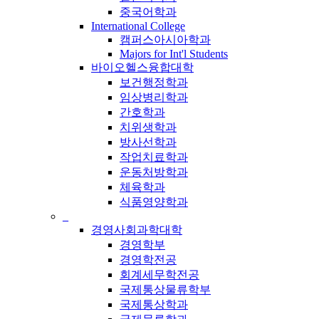
중국어학과
International College
캠퍼스아시아학과
Majors for Int'l Students
바이오헬스융합대학
보건행정학과
임상병리학과
간호학과
치위생학과
방사선학과
작업치료학과
운동처방학과
체육학과
식품영양학과
_
경영사회과학대학
경영학부
경영학전공
회계세무학전공
국제통상물류학부
국제통상학과