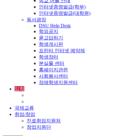
학교 어플 안내
인터넷증명발급(학부)
인터넷증명발급(대학원)
동서광장
DSU Help Desk
학외공지
묻고답하기
학생게시판
프린터 인터넷 예약제
학생장터
분실물 센터
홈페이지관련
사회봉사센터
장애학생지원센터
입학
입학정보
외국인입학-International Admissions
국제교류
취업/창업
진로취업지원처
창업지원단