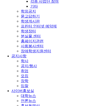
각종 사업단 참여
기타
학외공지
묻고답하기
학생게시판
프린터 인터넷 예약제
학생장터
분실물 센터
홈페이지관련
사회봉사센터
장애학생지원센터
공지사항
학사
공지/행사
취업
모집
장학
입찰
사이버홍보실
대학뉴스
언론뉴스
홍보동영상