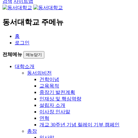
검색
사이트맵
동서대학교 주메뉴
홈
로그인
전체메뉴
메뉴닫기
대학소개
동서의비전
건학이념
교육목적
중장기 발전계획
인재상 및 핵심역량
설립자 소개
이사장 인사말
연혁
개교 30주년 기념 릴레이 기부 캠페인
총장
인사말