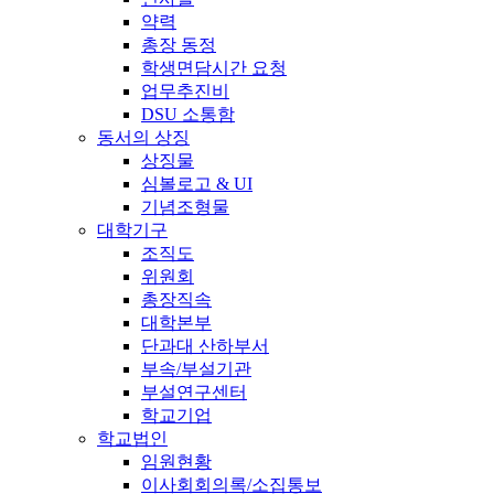
약력
총장 동정
학생면담시간 요청
업무추진비
DSU 소통함
동서의 상징
상징물
심볼로고 & UI
기념조형물
대학기구
조직도
위원회
총장직속
대학본부
단과대 산하부서
부속/부설기관
부설연구센터
학교기업
학교법인
임원현황
이사회회의록/소집통보