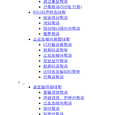
광고홍보학과
건축학과(5년제 인증)
미디어콘텐츠대학
방송영상학과
게임학과
영상애니메이션학과
웹툰학과
소프트웨어융합대학
디지털금융학과
컴퓨터공학부
소프트웨어학과
정보보안학과
컴퓨터공학과
스마트모빌리티학부
건축공학과
_
글로벌관광대학
호텔경영학과
관광경영ㆍ컨벤션학과
스포츠레저학과
영어학과
일본어학과