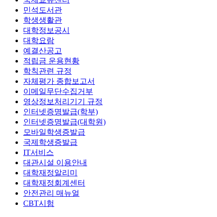
민석도서관
학생생활관
대학정보공시
대학요람
예결산공고
적립금 운용현황
학칙관련 규정
자체평가 종합보고서
이메일무단수집거부
영상정보처리기기 규정
인터넷증명발급(학부)
인터넷증명발급(대학원)
모바일학생증발급
국제학생증발급
IT서비스
대관시설 이용안내
대학재정알리미
대학재정회계센터
안전관리 매뉴얼
CBT시험