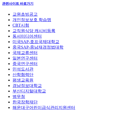
관련사이트 바로가기
교원초빙공고
개인정보보호 학습맵
CBT시험
교직원식당 캐시비등록
동서미디어센터
미국SAP-호프국제대학교
중국SAP-중남재경정법대학
국제교류센터
일본연구센터
중국연구센터
민석도서관
산학협력단
평생교육원
경남정보대학교
부산디지털대학교
병무청
한국장학재단
해운대구어린이급식관리지원센터