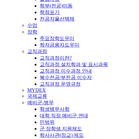
학부(전공)이동
학점포기
전공자율선택제
수업
장학
주요장학도우미
학자금융자도우미
교직과정
교직과정이란?
교직과정 설치학과 및 표시과목
교직과정 이수과정 안내
복수전공/부전공 이수자
교직과정 운영규정
MYDEX
국제교류
예비군-병무
학생병무사항
대학 직장 예비군 연대
민방위
군 장학생 지원제도
학사사관(장교) 제도