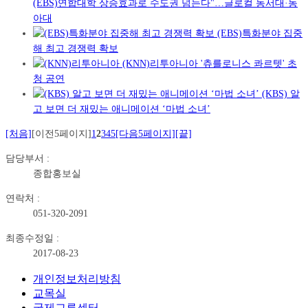
(EBS)연합대학 상승효과로 수도권 넘는다"…글로컬 동서대·동
아대
(EBS)특화분야 집중
해 최고 경쟁력 확보
(KNN)리투아니아 '츄를로니스 콰르텟' 초
청 공연
(KBS) 알
고 보면 더 재밌는 애니메이션 ‘마법 소녀’
[처음]
[이전5페이지]
1
2
3
4
5
[다음5페이지]
[끝]
담당부서 :
종합홍보실
연락처 :
051-320-2091
최종수정일 :
2017-08-23
개인정보처리방침
교목실
국제교류센터