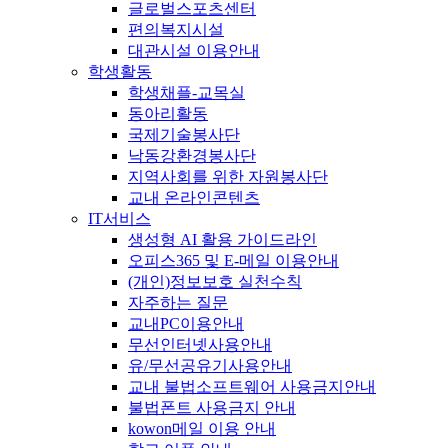
글로벌스포츠센터
편의복지시설
대관시설 이용안내
학생활동
학생채플-교목실
동아리활동
국제기술봉사단
낙동강환경봉사단
지역사회를 위한 자원봉사단
교내 온라인콘텐츠
IT서비스
생성형 AI 활용 가이드라인
오피스365 및 E-메일 이용안내
(개인)정보보호 실천수칙
자주하는 질문
교내PC이용안내
무선인터넷사용안내
유/무선공유기사용안내
교내 불법소프트웨어 사용금지안내
불법폰트 사용금지 안내
kowon메일 이용 안내