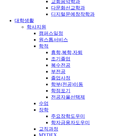
교회음악학과
다문화선교학과
디지털문예창작학과
대학생활
학사지원
캠퍼스일정
원스톱서비스
학적
휴학,복학,자퇴
조기졸업
복수전공
부전공
졸업사정
학부(전공)이동
학점포기
전공자율선택제
수업
장학
주요장학도우미
학자금융자도우미
교직과정
MYDEX