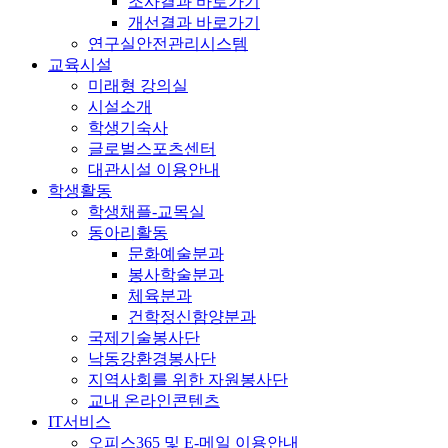
조사결과 바로가기
개선결과 바로가기
연구실안전관리시스템
교육시설
미래형 강의실
시설소개
학생기숙사
글로벌스포츠센터
대관시설 이용안내
학생활동
학생채플-교목실
동아리활동
문화예술분과
봉사학술분과
체육분과
건학정신함양분과
국제기술봉사단
낙동강환경봉사단
지역사회를 위한 자원봉사단
교내 온라인콘텐츠
IT서비스
오피스365 및 E-메일 이용안내