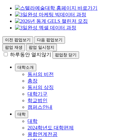
이전 팝업보기
다음 팝업보기
팝업 재생
팝업 일시정지
하루동안 열지않기
팝업창 닫기
대학소개
동서의 비전
총장
동서의 상징
대학기구
학교법인
캠퍼스안내
대학
대학
2024학년도 대학편제
융합연계전공