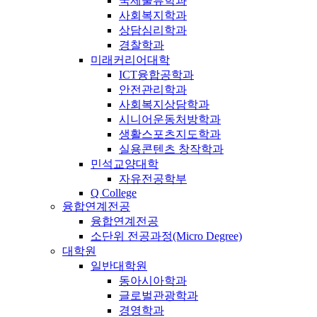
국제물류학과
사회복지학과
상담심리학과
경찰학과
미래커리어대학
ICT융합공학과
안전관리학과
사회복지상담학과
시니어운동처방학과
생활스포츠지도학과
실용콘텐츠 창작학과
민석교양대학
자유전공학부
Q College
융합연계전공
융합연계전공
소단위 전공과정(Micro Degree)
대학원
일반대학원
동아시아학과
글로벌관광학과
경영학과