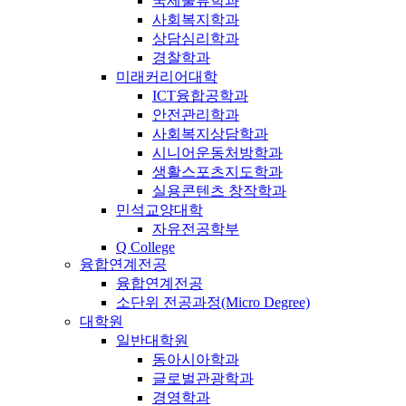
국제물류학과
사회복지학과
상담심리학과
경찰학과
미래커리어대학
ICT융합공학과
안전관리학과
사회복지상담학과
시니어운동처방학과
생활스포츠지도학과
실용콘텐츠 창작학과
민석교양대학
자유전공학부
Q College
융합연계전공
융합연계전공
소단위 전공과정(Micro Degree)
대학원
일반대학원
동아시아학과
글로벌관광학과
경영학과