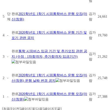
팀
단
완료
2021학년도 1학기 시외통학버스 운행 모집(마
김가
5
24,661
체
산/창원)
람
완료
2020학년도 1학기 시외통학버스 운행 기간 및
김가
4
-
19,760
포기 관련 공지
람
완료
통학 시외버스 입금 기간 및 추가모집 관련 공
김가
3
-
지 (수정 : 1차합격자, 추가합격자 입금기간)
21,262
람
완료
2020학년도 1학기 시외통학버스 운행 모집(마
김가
2
-
25,748
산/창원) 운행 날짜 변경 공지
람
완료
2020학년도 1학기 시외통학버스 운행 모집(마
김가
1
-
27,388
산/창원)
람
[처음]
[이전5페이지]
1
[다음5페이지]
[끝]