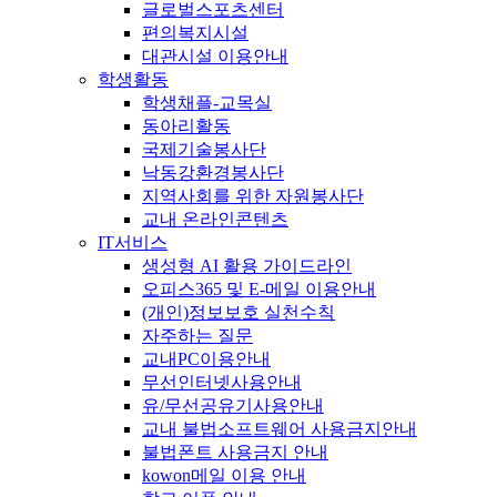
글로벌스포츠센터
편의복지시설
대관시설 이용안내
학생활동
학생채플-교목실
동아리활동
국제기술봉사단
낙동강환경봉사단
지역사회를 위한 자원봉사단
교내 온라인콘텐츠
IT서비스
생성형 AI 활용 가이드라인
오피스365 및 E-메일 이용안내
(개인)정보보호 실천수칙
자주하는 질문
교내PC이용안내
무선인터넷사용안내
유/무선공유기사용안내
교내 불법소프트웨어 사용금지안내
불법폰트 사용금지 안내
kowon메일 이용 안내