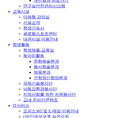
개선결과 바로가기
연구실안전관리시스템
교육시설
미래형 강의실
시설소개
학생기숙사
글로벌스포츠센터
대관시설 이용안내
학생활동
학생채플-교목실
동아리활동
문화예술분과
봉사학술분과
체육분과
건학정신함양분과
국제기술봉사단
낙동강환경봉사단
지역사회를 위한 자원봉사단
교내 온라인콘텐츠
IT서비스
오피스365 및 E-메일 이용안내
(개인)정보보호 실천수칙