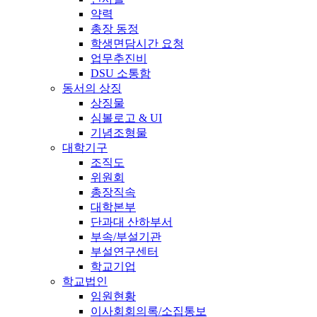
약력
총장 동정
학생면담시간 요청
업무추진비
DSU 소통함
동서의 상징
상징물
심볼로고 & UI
기념조형물
대학기구
조직도
위원회
총장직속
대학본부
단과대 산하부서
부속/부설기관
부설연구센터
학교기업
학교법인
임원현황
이사회회의록/소집통보