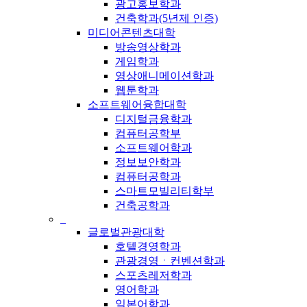
광고홍보학과
건축학과(5년제 인증)
미디어콘텐츠대학
방송영상학과
게임학과
영상애니메이션학과
웹툰학과
소프트웨어융합대학
디지털금융학과
컴퓨터공학부
소프트웨어학과
정보보안학과
컴퓨터공학과
스마트모빌리티학부
건축공학과
_
글로벌관광대학
호텔경영학과
관광경영ㆍ컨벤션학과
스포츠레저학과
영어학과
일본어학과