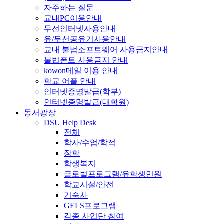
자주하는 질문
교내PC이용안내
무선인터넷사용안내
유/무선공유기사용안내
교내 불법소프트웨어 사용금지안내
불법폰트 사용금지 안내
kowon메일 이용 안내
학교 어플 안내
인터넷증명발급(학부)
인터넷증명발급(대학원)
동서광장
DSU Help Desk
전체
학사/수업/학적
장학
학생복지
글로벌프로그램/유학생민원
학교시설/안전
기숙사
GELS프로그램
각종 사업단 참여