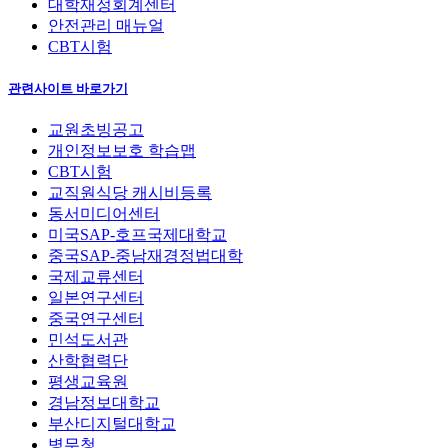
대학재정회계센터
안전관리 매뉴얼
CBT시험
관련사이트 바로가기
교원초빙공고
개인정보보호 학습맵
CBT시험
교직원식당 캐시비등록
동서미디어센터
미국SAP-호프국제대학교
중국SAP-중남재경정법대학
국제교류센터
일본연구센터
중국연구센터
민석도서관
산학협력단
평생교육원
경남정보대학교
부산디지털대학교
병무청