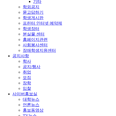
기타
학외공지
묻고답하기
학생게시판
프린터 인터넷 예약제
학생장터
분실물 센터
홈페이지관련
사회봉사센터
장애학생지원센터
공지사항
학사
공지/행사
취업
모집
장학
입찰
사이버홍보실
대학뉴스
언론뉴스
홍보동영상
TV뉴스