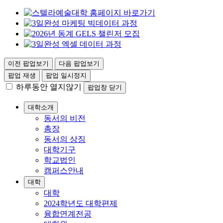
이전 팝업보기
다음 팝업보기
팝업 재생
팝업 일시정지
하루동안 열지않기
팝업창 닫기
대학소개
동서의 비전
총장
동서의 상징
대학기구
학교법인
캠퍼스안내
대학
대학
2024학년도 대학편제
융합연계전공