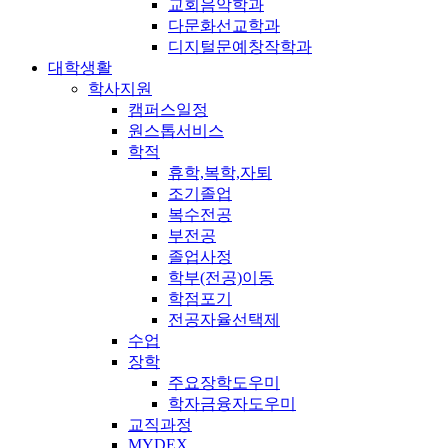
교회음악학과
다문화선교학과
디지털문예창작학과
대학생활
학사지원
캠퍼스일정
원스톱서비스
학적
휴학,복학,자퇴
조기졸업
복수전공
부전공
졸업사정
학부(전공)이동
학점포기
전공자율선택제
수업
장학
주요장학도우미
학자금융자도우미
교직과정
MYDEX