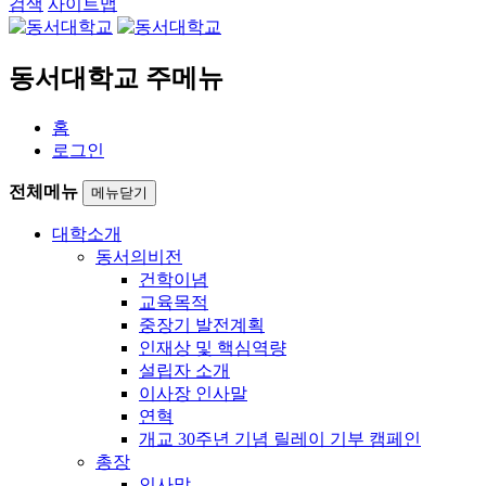
검색
사이트맵
동서대학교 주메뉴
홈
로그인
전체메뉴
메뉴닫기
대학소개
동서의비전
건학이념
교육목적
중장기 발전계획
인재상 및 핵심역량
설립자 소개
이사장 인사말
연혁
개교 30주년 기념 릴레이 기부 캠페인
총장
인사말