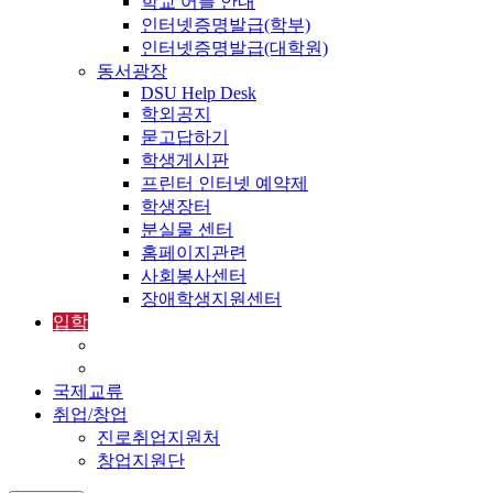
학교 어플 안내
인터넷증명발급(학부)
인터넷증명발급(대학원)
동서광장
DSU Help Desk
학외공지
묻고답하기
학생게시판
프린터 인터넷 예약제
학생장터
분실물 센터
홈페이지관련
사회봉사센터
장애학생지원센터
입학
입학정보
외국인입학-International Admissions
국제교류
취업/창업
진로취업지원처
창업지원단