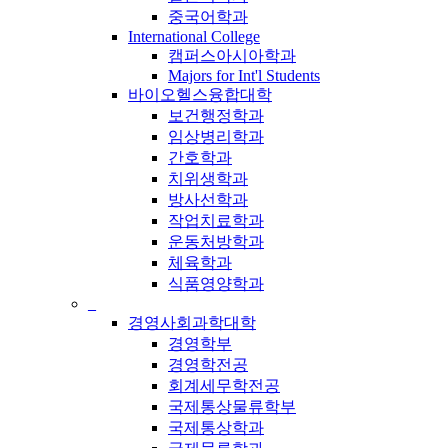
중국어학과
International College
캠퍼스아시아학과
Majors for Int'l Students
바이오헬스융합대학
보건행정학과
임상병리학과
간호학과
치위생학과
방사선학과
작업치료학과
운동처방학과
체육학과
식품영양학과
_
경영사회과학대학
경영학부
경영학전공
회계세무학전공
국제통상물류학부
국제통상학과