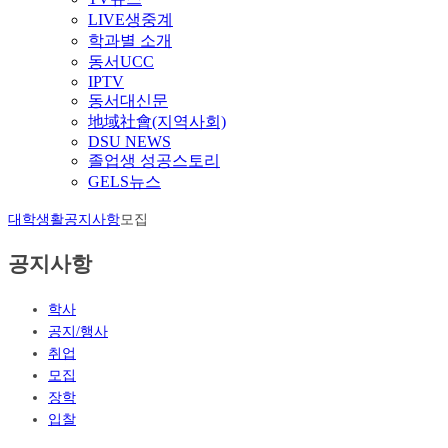
LIVE생중계
학과별 소개
동서UCC
IPTV
동서대신문
地域社會(지역사회)
DSU NEWS
졸업생 성공스토리
GELS뉴스
대학생활
공지사항
모집
공지사항
학사
공지/행사
취업
모집
장학
입찰