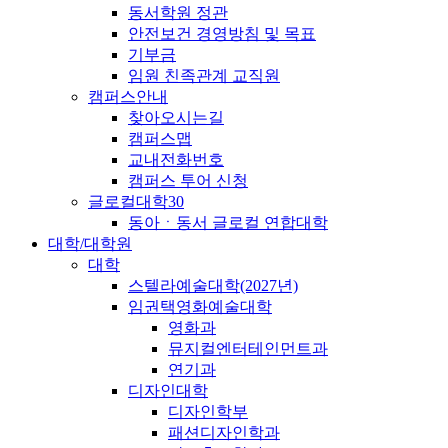
동서학원 정관
안전보건 경영방침 및 목표
기부금
임원 친족관계 교직원
캠퍼스안내
찾아오시는길
캠퍼스맵
교내전화번호
캠퍼스 투어 신청
글로컬대학30
동아ㆍ동서 글로컬 연합대학
대학/대학원
대학
스텔라예술대학(2027년)
임권택영화예술대학
영화과
뮤지컬엔터테인먼트과
연기과
디자인대학
디자인학부
패션디자인학과