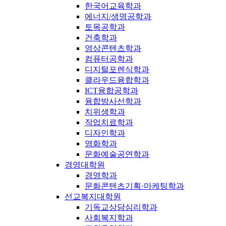
한국어교육학과
에너지/생명공학과
토목공학과
건축학과
영상콘텐츠학과
컴퓨터공학과
디지털포렌식학과
클라우드융합학과
ICT융합공학과
융합방사선학과
치위생학과
작업치료학과
디자인학과
영화학과
문화예술공연학과
경영대학원
경영학과
문화콘텐츠기획·마케팅학과
선교복지대학원
기독교상담심리학과
사회복지학과