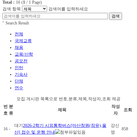
Total :
16
(
1
/
1
Page)
검색 항목
검색어를 입력하세요
검색
'
' Search Result
전체
국제교류
채용
교육/산학
공모전
인턴
기숙사
단체
연수
모집 게시판 목록으로 번호,분류,제목,작성자,조회 제공
번
분
작성
제목
조회
호
류
자
대기
2026-2학기 시외통학버스[마산창원(장유),울
강신
16
-
858
산] 접수 및 운행 안내
영