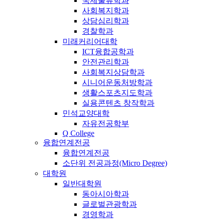
국제물류학과
사회복지학과
상담심리학과
경찰학과
미래커리어대학
ICT융합공학과
안전관리학과
사회복지상담학과
시니어운동처방학과
생활스포츠지도학과
실용콘텐츠 창작학과
민석교양대학
자유전공학부
Q College
융합연계전공
융합연계전공
소단위 전공과정(Micro Degree)
대학원
일반대학원
동아시아학과
글로벌관광학과
경영학과