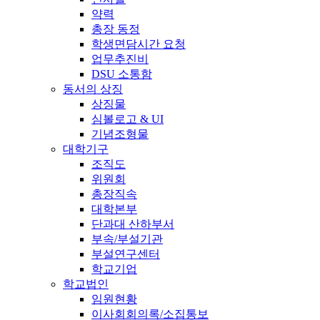
약력
총장 동정
학생면담시간 요청
업무추진비
DSU 소통함
동서의 상징
상징물
심볼로고 & UI
기념조형물
대학기구
조직도
위원회
총장직속
대학본부
단과대 산하부서
부속/부설기관
부설연구센터
학교기업
학교법인
임원현황
이사회회의록/소집통보