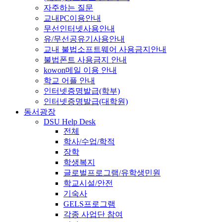
자주하는 질문
교내PC이용안내
무선인터넷사용안내
유/무선공유기사용안내
교내 불법소프트웨어 사용금지안내
불법폰트 사용금지 안내
kowon메일 이용 안내
학교 어플 안내
인터넷증명발급(학부)
인터넷증명발급(대학원)
동서광장
DSU Help Desk
전체
학사/수업/학적
장학
학생복지
글로벌프로그램/유학생민원
학교시설/안전
기숙사
GELS프로그램
각종 사업단 참여