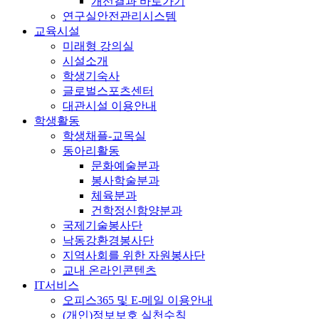
개선결과 바로가기
연구실안전관리시스템
교육시설
미래형 강의실
시설소개
학생기숙사
글로벌스포츠센터
대관시설 이용안내
학생활동
학생채플-교목실
동아리활동
문화예술분과
봉사학술분과
체육분과
건학정신함양분과
국제기술봉사단
낙동강환경봉사단
지역사회를 위한 자원봉사단
교내 온라인콘텐츠
IT서비스
오피스365 및 E-메일 이용안내
(개인)정보보호 실천수칙