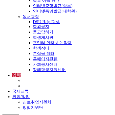
학교 어플 안내
인터넷증명발급(학부)
인터넷증명발급(대학원)
동서광장
DSU Help Desk
학외공지
묻고답하기
학생게시판
프린터 인터넷 예약제
학생장터
분실물 센터
홈페이지관련
사회봉사센터
장애학생지원센터
입학
입학정보
외국인입학-International Admissions
국제교류
취업/창업
진로취업지원처
창업지원단