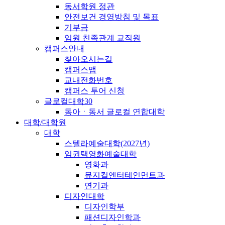
동서학원 정관
안전보건 경영방침 및 목표
기부금
임원 친족관계 교직원
캠퍼스안내
찾아오시는길
캠퍼스맵
교내전화번호
캠퍼스 투어 신청
글로컬대학30
동아ㆍ동서 글로컬 연합대학
대학/대학원
대학
스텔라예술대학(2027년)
임권택영화예술대학
영화과
뮤지컬엔터테인먼트과
연기과
디자인대학
디자인학부
패션디자인학과