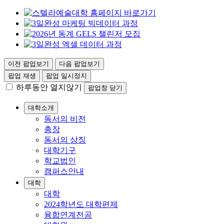
이전 팝업보기
다음 팝업보기
팝업 재생
팝업 일시정지
하루동안 열지않기
팝업창 닫기
대학소개
동서의 비전
총장
동서의 상징
대학기구
학교법인
캠퍼스안내
대학
대학
2024학년도 대학편제
융합연계전공