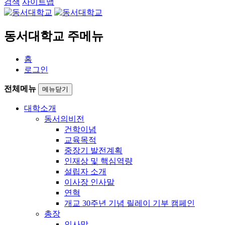
검색
사이트맵
동서대학교 주메뉴
홈
로그인
전체메뉴
메뉴닫기
대학소개
동서의비전
건학이념
교육목적
중장기 발전계획
인재상 및 핵심역량
설립자 소개
이사장 인사말
연혁
개교 30주년 기념 릴레이 기부 캠페인
총장
인사말