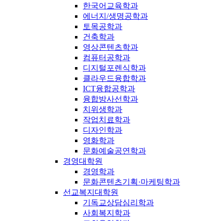
한국어교육학과
에너지/생명공학과
토목공학과
건축학과
영상콘텐츠학과
컴퓨터공학과
디지털포렌식학과
클라우드융합학과
ICT융합공학과
융합방사선학과
치위생학과
작업치료학과
디자인학과
영화학과
문화예술공연학과
경영대학원
경영학과
문화콘텐츠기획·마케팅학과
선교복지대학원
기독교상담심리학과
사회복지학과