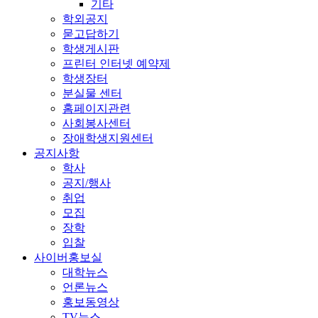
기타
학외공지
묻고답하기
학생게시판
프린터 인터넷 예약제
학생장터
분실물 센터
홈페이지관련
사회봉사센터
장애학생지원센터
공지사항
학사
공지/행사
취업
모집
장학
입찰
사이버홍보실
대학뉴스
언론뉴스
홍보동영상
TV뉴스