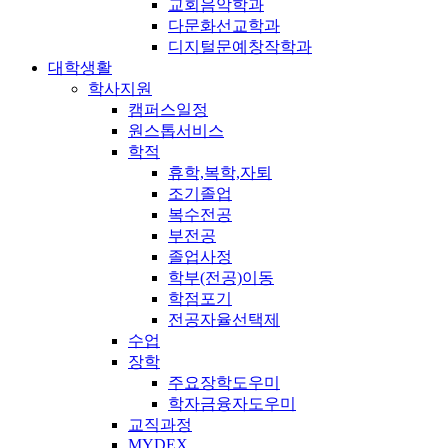
교회음악학과
다문화선교학과
디지털문예창작학과
대학생활
학사지원
캠퍼스일정
원스톱서비스
학적
휴학,복학,자퇴
조기졸업
복수전공
부전공
졸업사정
학부(전공)이동
학점포기
전공자율선택제
수업
장학
주요장학도우미
학자금융자도우미
교직과정
MYDEX