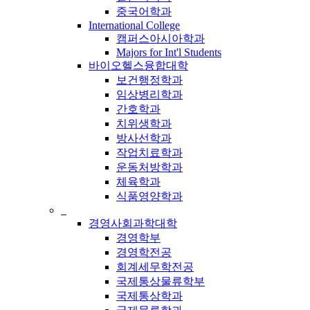
중국어학과
International College
캠퍼스아시아학과
Majors for Int'l Students
바이오헬스융합대학
보건행정학과
임상병리학과
간호학과
치위생학과
방사선학과
작업치료학과
운동처방학과
체육학과
식품영양학과
_
경영사회과학대학
경영학부
경영학전공
회계세무학전공
국제통상물류학부
국제통상학과