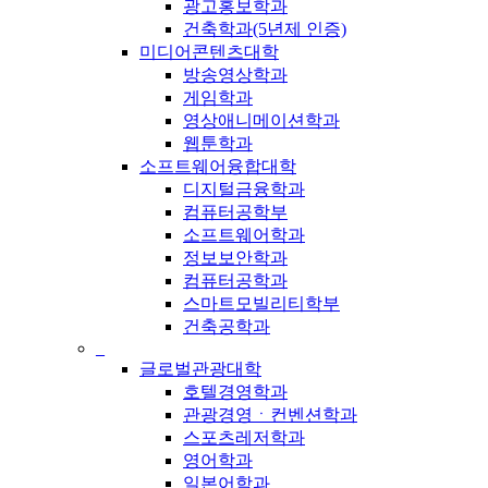
광고홍보학과
건축학과(5년제 인증)
미디어콘텐츠대학
방송영상학과
게임학과
영상애니메이션학과
웹툰학과
소프트웨어융합대학
디지털금융학과
컴퓨터공학부
소프트웨어학과
정보보안학과
컴퓨터공학과
스마트모빌리티학부
건축공학과
_
글로벌관광대학
호텔경영학과
관광경영ㆍ컨벤션학과
스포츠레저학과
영어학과
일본어학과