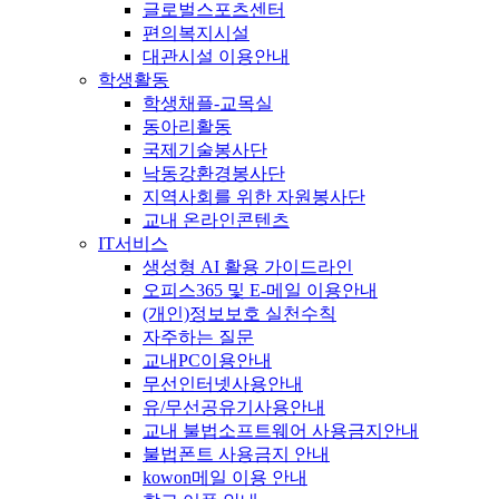
글로벌스포츠센터
편의복지시설
대관시설 이용안내
학생활동
학생채플-교목실
동아리활동
국제기술봉사단
낙동강환경봉사단
지역사회를 위한 자원봉사단
교내 온라인콘텐츠
IT서비스
생성형 AI 활용 가이드라인
오피스365 및 E-메일 이용안내
(개인)정보보호 실천수칙
자주하는 질문
교내PC이용안내
무선인터넷사용안내
유/무선공유기사용안내
교내 불법소프트웨어 사용금지안내
불법폰트 사용금지 안내
kowon메일 이용 안내