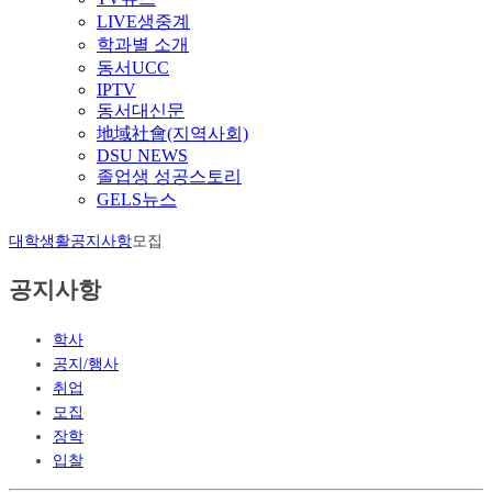
LIVE생중계
학과별 소개
동서UCC
IPTV
동서대신문
地域社會(지역사회)
DSU NEWS
졸업생 성공스토리
GELS뉴스
대학생활
공지사항
모집
공지사항
학사
공지/행사
취업
모집
장학
입찰