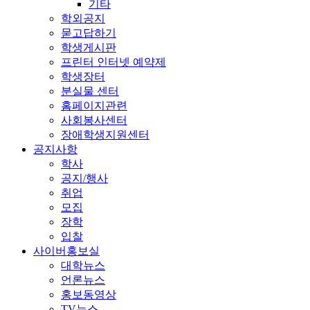
기타
학외공지
묻고답하기
학생게시판
프린터 인터넷 예약제
학생장터
분실물 센터
홈페이지관련
사회봉사센터
장애학생지원센터
공지사항
학사
공지/행사
취업
모집
장학
입찰
사이버홍보실
대학뉴스
언론뉴스
홍보동영상
TV뉴스