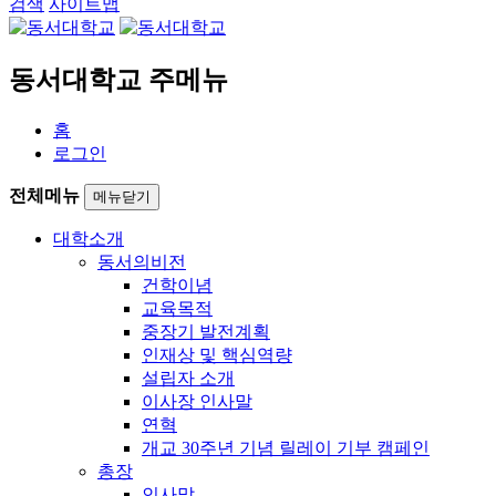
검색
사이트맵
동서대학교 주메뉴
홈
로그인
전체메뉴
메뉴닫기
대학소개
동서의비전
건학이념
교육목적
중장기 발전계획
인재상 및 핵심역량
설립자 소개
이사장 인사말
연혁
개교 30주년 기념 릴레이 기부 캠페인
총장
인사말