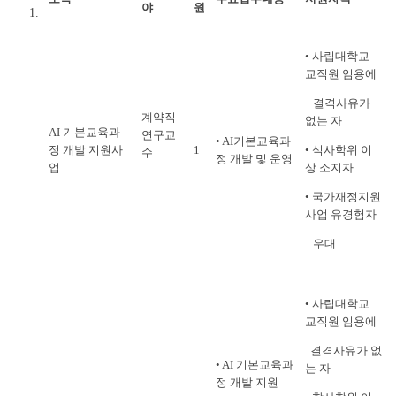
야
원
• 사립대학교
교직원 임용에
결격사유가
계약직
없는 자
AI 기본교육과
연구교
• AI기본교육과
정 개발 지원사
1
• 석사학위 이
수
정 개발 및 운영
업
상 소지자
• 국가재정지원
사업 유경험자
우대
•
사립대학교
교직원 임용에
결격사유가 없
• AI 기본교육과
는 자
정 개발 지원