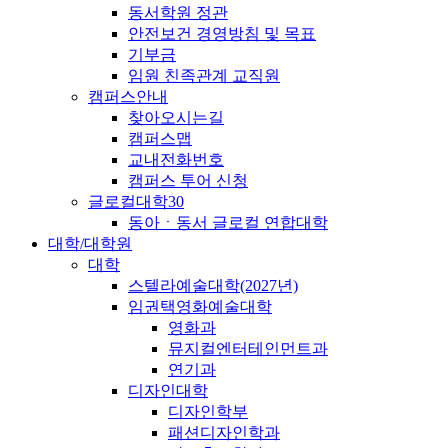
동서학원 정관
안전보건 경영방침 및 목표
기부금
임원 친족관계 교직원
캠퍼스안내
찾아오시는길
캠퍼스맵
교내전화번호
캠퍼스 투어 신청
글로컬대학30
동아ㆍ동서 글로컬 연합대학
대학/대학원
대학
스텔라예술대학(2027년)
임권택영화예술대학
영화과
뮤지컬엔터테인먼트과
연기과
디자인대학
디자인학부
패션디자인학과