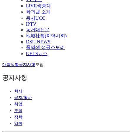
LIVE생중계
학과별 소개
동서UCC
IPTV
동서대신문
地域社會(지역사회)
DSU NEWS
졸업생 성공스토리
GELS뉴스
대학생활
공지사항
모집
공지사항
학사
공지/행사
취업
모집
장학
입찰