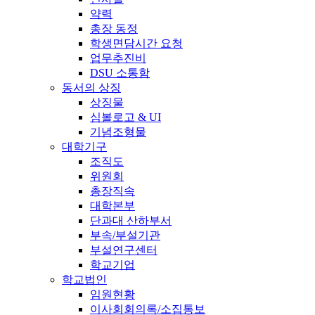
약력
총장 동정
학생면담시간 요청
업무추진비
DSU 소통함
동서의 상징
상징물
심볼로고 & UI
기념조형물
대학기구
조직도
위원회
총장직속
대학본부
단과대 산하부서
부속/부설기관
부설연구센터
학교기업
학교법인
임원현황
이사회회의록/소집통보