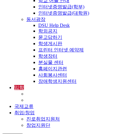
학교 어플 안내
인터넷증명발급(학부)
인터넷증명발급(대학원)
동서광장
DSU Help Desk
학외공지
묻고답하기
학생게시판
프린터 인터넷 예약제
학생장터
분실물 센터
홈페이지관련
사회봉사센터
장애학생지원센터
입학
입학정보
외국인입학-International Admissions
국제교류
취업/창업
진로취업지원처
창업지원단