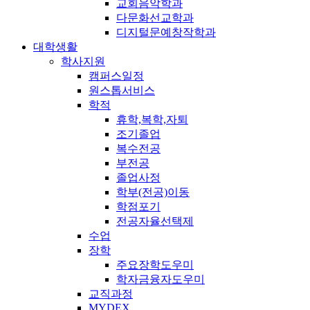
교회음악학과
다문화선교학과
디지털문예창작학과
대학생활
학사지원
캠퍼스일정
원스톱서비스
학적
휴학,복학,자퇴
조기졸업
복수전공
부전공
졸업사정
학부(전공)이동
학점포기
전공자율선택제
수업
장학
주요장학도우미
학자금융자도우미
교직과정
MYDEX