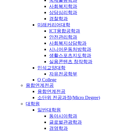
국제물류학과
사회복지학과
상담심리학과
경찰학과
미래커리어대학
ICT융합공학과
안전관리학과
사회복지상담학과
시니어운동처방학과
생활스포츠지도학과
실용콘텐츠 창작학과
민석교양대학
자유전공학부
Q College
융합연계전공
융합연계전공
소단위 전공과정(Micro Degree)
대학원
일반대학원
동아시아학과
글로벌관광학과
경영학과