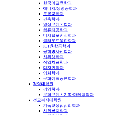
한국어교육학과
에너지/생명공학과
토목공학과
건축학과
영상콘텐츠학과
컴퓨터공학과
디지털포렌식학과
클라우드융합학과
ICT융합공학과
융합방사선학과
치위생학과
작업치료학과
디자인학과
영화학과
문화예술공연학과
경영대학원
경영학과
문화콘텐츠기획·마케팅학과
선교복지대학원
기독교상담심리학과
사회복지학과