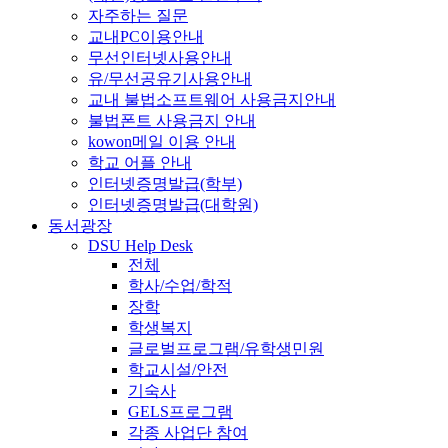
자주하는 질문
교내PC이용안내
무선인터넷사용안내
유/무선공유기사용안내
교내 불법소프트웨어 사용금지안내
불법폰트 사용금지 안내
kowon메일 이용 안내
학교 어플 안내
인터넷증명발급(학부)
인터넷증명발급(대학원)
동서광장
DSU Help Desk
전체
학사/수업/학적
장학
학생복지
글로벌프로그램/유학생민원
학교시설/안전
기숙사
GELS프로그램
각종 사업단 참여