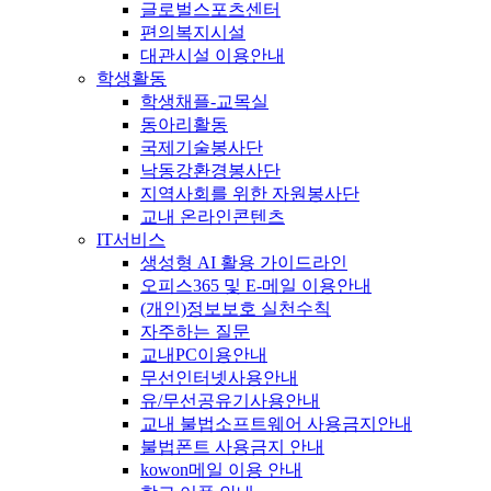
글로벌스포츠센터
편의복지시설
대관시설 이용안내
학생활동
학생채플-교목실
동아리활동
국제기술봉사단
낙동강환경봉사단
지역사회를 위한 자원봉사단
교내 온라인콘텐츠
IT서비스
생성형 AI 활용 가이드라인
오피스365 및 E-메일 이용안내
(개인)정보보호 실천수칙
자주하는 질문
교내PC이용안내
무선인터넷사용안내
유/무선공유기사용안내
교내 불법소프트웨어 사용금지안내
불법폰트 사용금지 안내
kowon메일 이용 안내