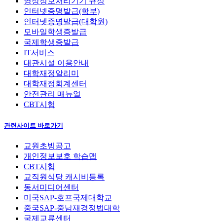
영상정보처리기기 규정
인터넷증명발급(학부)
인터넷증명발급(대학원)
모바일학생증발급
국제학생증발급
IT서비스
대관시설 이용안내
대학재정알리미
대학재정회계센터
안전관리 매뉴얼
CBT시험
관련사이트 바로가기
교원초빙공고
개인정보보호 학습맵
CBT시험
교직원식당 캐시비등록
동서미디어센터
미국SAP-호프국제대학교
중국SAP-중남재경정법대학
국제교류센터