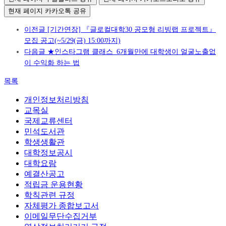
현재 페이지 카카오톡 공유
이전글
[기간연장] 『글로컬대학30 공모형 리빙랩 프로젝트』
모집 공고(~5/29(금) 15:00까지)
다음글
★인스타그램 클래스_6개월만에 대학생이 얼굴노출없
이 수익화 하는 법
목록
개인정보처리방침
교목실
국제교류센터
민석도서관
학생생활관
대학정보공시
대학요람
예결산공고
적립금 운용현황
학칙관련 규정
자체평가 종합보고서
이메일무단수집거부