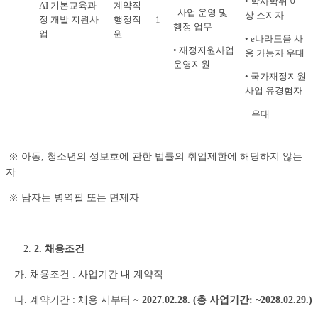
• 학사학위 이
AI 기본교육과
계약직
사업 운영 및
상 소지자
정 개발 지원사
행정직
1
행정 업무
업
원
• e나라도움 사
• 재정지원사업
용 가능자 우대
운영지원
• 국가재정지원
사업 유경험자
우대
※ 아동, 청소년의 성보호에 관한 법률의 취업제한에 해당하지 않는
자
※ 남자는 병역필 또는 면제자
2. 채용조건
가. 채용조건 : 사업기간 내 계약직
나. 계약기간 : 채용 시부터 ~
2027.02.28.
(총 사업기간: ~2028.02.29.)