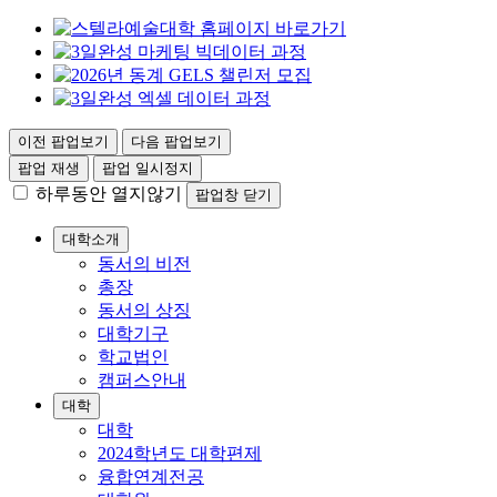
이전 팝업보기
다음 팝업보기
팝업 재생
팝업 일시정지
하루동안 열지않기
팝업창 닫기
대학소개
동서의 비전
총장
동서의 상징
대학기구
학교법인
캠퍼스안내
대학
대학
2024학년도 대학편제
융합연계전공