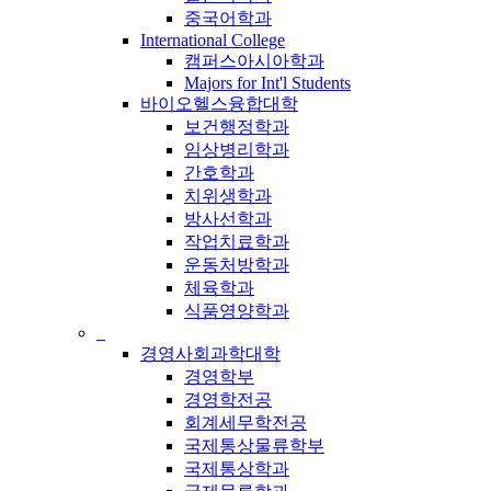
중국어학과
International College
캠퍼스아시아학과
Majors for Int'l Students
바이오헬스융합대학
보건행정학과
임상병리학과
간호학과
치위생학과
방사선학과
작업치료학과
운동처방학과
체육학과
식품영양학과
_
경영사회과학대학
경영학부
경영학전공
회계세무학전공
국제통상물류학부
국제통상학과