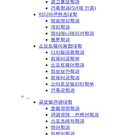
광고홍보학과
건축학과(5년제 인증)
미디어콘텐츠대학
방송영상학과
게임학과
영상애니메이션학과
웹툰학과
소프트웨어융합대학
디지털금융학과
컴퓨터공학부
소프트웨어학과
정보보안학과
컴퓨터공학과
스마트모빌리티학부
건축공학과
_
글로벌관광대학
호텔경영학과
관광경영ㆍ컨벤션학과
스포츠레저학과
영어학과
일본어학과