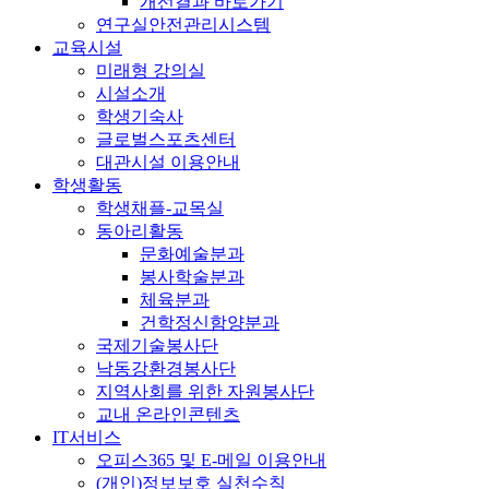
개선결과 바로가기
연구실안전관리시스템
교육시설
미래형 강의실
시설소개
학생기숙사
글로벌스포츠센터
대관시설 이용안내
학생활동
학생채플-교목실
동아리활동
문화예술분과
봉사학술분과
체육분과
건학정신함양분과
국제기술봉사단
낙동강환경봉사단
지역사회를 위한 자원봉사단
교내 온라인콘텐츠
IT서비스
오피스365 및 E-메일 이용안내
(개인)정보보호 실천수칙