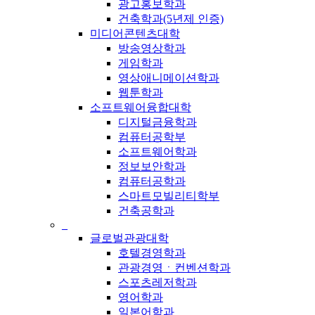
광고홍보학과
건축학과(5년제 인증)
미디어콘텐츠대학
방송영상학과
게임학과
영상애니메이션학과
웹툰학과
소프트웨어융합대학
디지털금융학과
컴퓨터공학부
소프트웨어학과
정보보안학과
컴퓨터공학과
스마트모빌리티학부
건축공학과
_
글로벌관광대학
호텔경영학과
관광경영ㆍ컨벤션학과
스포츠레저학과
영어학과
일본어학과