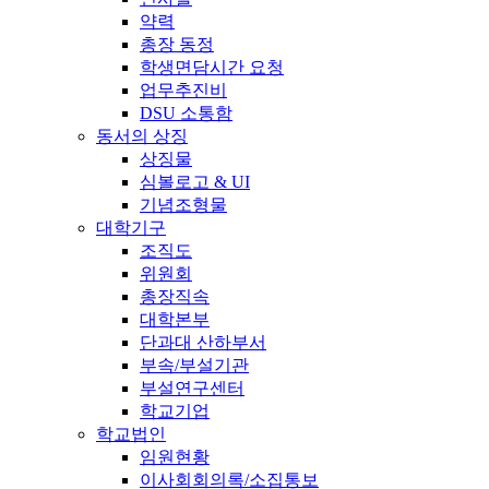
약력
총장 동정
학생면담시간 요청
업무추진비
DSU 소통함
동서의 상징
상징물
심볼로고 & UI
기념조형물
대학기구
조직도
위원회
총장직속
대학본부
단과대 산하부서
부속/부설기관
부설연구센터
학교기업
학교법인
임원현황
이사회회의록/소집통보