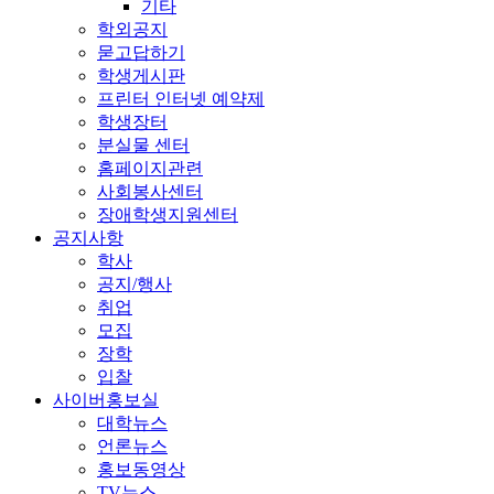
기타
학외공지
묻고답하기
학생게시판
프린터 인터넷 예약제
학생장터
분실물 센터
홈페이지관련
사회봉사센터
장애학생지원센터
공지사항
학사
공지/행사
취업
모집
장학
입찰
사이버홍보실
대학뉴스
언론뉴스
홍보동영상
TV뉴스