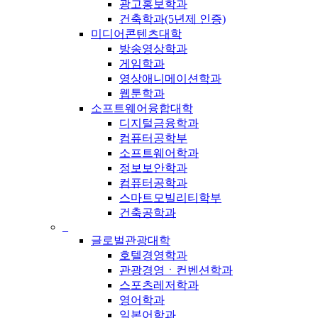
광고홍보학과
건축학과(5년제 인증)
미디어콘텐츠대학
방송영상학과
게임학과
영상애니메이션학과
웹툰학과
소프트웨어융합대학
디지털금융학과
컴퓨터공학부
소프트웨어학과
정보보안학과
컴퓨터공학과
스마트모빌리티학부
건축공학과
_
글로벌관광대학
호텔경영학과
관광경영ㆍ컨벤션학과
스포츠레저학과
영어학과
일본어학과