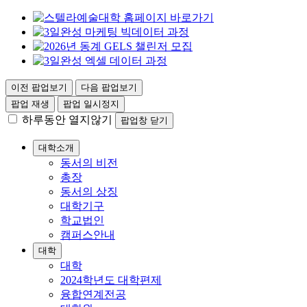
이전 팝업보기
다음 팝업보기
팝업 재생
팝업 일시정지
하루동안 열지않기
팝업창 닫기
대학소개
동서의 비전
총장
동서의 상징
대학기구
학교법인
캠퍼스안내
대학
대학
2024학년도 대학편제
융합연계전공