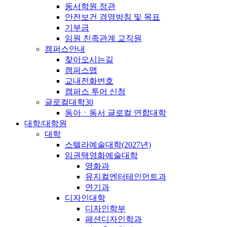
동서학원 정관
안전보건 경영방침 및 목표
기부금
임원 친족관계 교직원
캠퍼스안내
찾아오시는길
캠퍼스맵
교내전화번호
캠퍼스 투어 신청
글로컬대학30
동아ㆍ동서 글로컬 연합대학
대학/대학원
대학
스텔라예술대학(2027년)
임권택영화예술대학
영화과
뮤지컬엔터테인먼트과
연기과
디자인대학
디자인학부
패션디자인학과