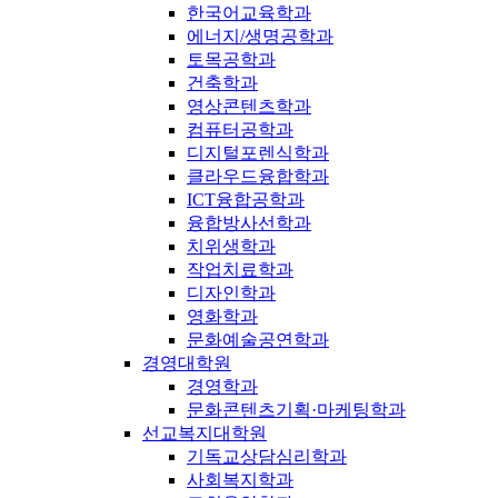
한국어교육학과
에너지/생명공학과
토목공학과
건축학과
영상콘텐츠학과
컴퓨터공학과
디지털포렌식학과
클라우드융합학과
ICT융합공학과
융합방사선학과
치위생학과
작업치료학과
디자인학과
영화학과
문화예술공연학과
경영대학원
경영학과
문화콘텐츠기획·마케팅학과
선교복지대학원
기독교상담심리학과
사회복지학과