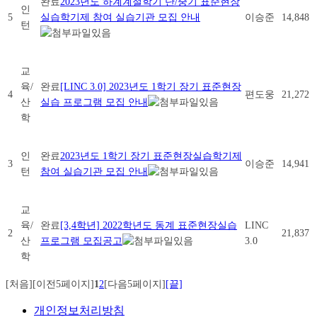
완료
2023년도 하계계절학기 단/중기 표준현장
인
5
실습학기제 참여 실습기관 모집 안내
이승준
14,848
턴
교
육/
완료
[LINC 3.0] 2023년도 1학기 장기 표준현장
4
편도웅
21,272
산
실습 프로그램 모집 안내
학
인
완료
2023년도 1학기 장기 표준현장실습학기제
3
이승준
14,941
턴
참여 실습기관 모집 안내
교
육/
완료
[3,4학년] 2022학년도 동계 표준현장실습
LINC
2
21,837
산
프로그램 모집공고
3.0
학
[처음]
[이전5페이지]
1
2
[다음5페이지]
[끝]
개인정보처리방침