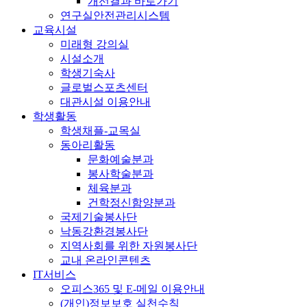
개선결과 바로가기
연구실안전관리시스템
교육시설
미래형 강의실
시설소개
학생기숙사
글로벌스포츠센터
대관시설 이용안내
학생활동
학생채플-교목실
동아리활동
문화예술분과
봉사학술분과
체육분과
건학정신함양분과
국제기술봉사단
낙동강환경봉사단
지역사회를 위한 자원봉사단
교내 온라인콘텐츠
IT서비스
오피스365 및 E-메일 이용안내
(개인)정보보호 실천수칙