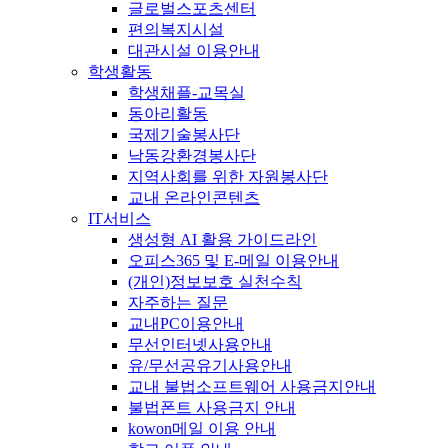
글로벌스포츠센터
편의복지시설
대관시설 이용안내
학생활동
학생채플-교목실
동아리활동
국제기술봉사단
낙동강환경봉사단
지역사회를 위한 자원봉사단
교내 온라인콘텐츠
IT서비스
생성형 AI 활용 가이드라인
오피스365 및 E-메일 이용안내
(개인)정보보호 실천수칙
자주하는 질문
교내PC이용안내
무선인터넷사용안내
유/무선공유기사용안내
교내 불법소프트웨어 사용금지안내
불법폰트 사용금지 안내
kowon메일 이용 안내