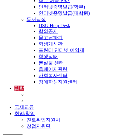
학교 어플 안내
인터넷증명발급(학부)
인터넷증명발급(대학원)
동서광장
DSU Help Desk
학외공지
묻고답하기
학생게시판
프린터 인터넷 예약제
학생장터
분실물 센터
홈페이지관련
사회봉사센터
장애학생지원센터
입학
입학정보
외국인입학-International Admissions
국제교류
취업/창업
진로취업지원처
창업지원단