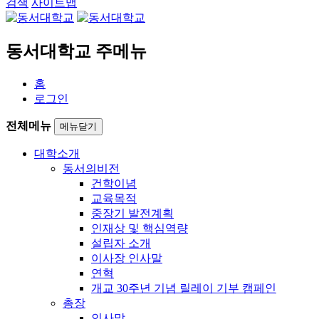
검색
사이트맵
동서대학교 주메뉴
홈
로그인
전체메뉴
메뉴닫기
대학소개
동서의비전
건학이념
교육목적
중장기 발전계획
인재상 및 핵심역량
설립자 소개
이사장 인사말
연혁
개교 30주년 기념 릴레이 기부 캠페인
총장
인사말