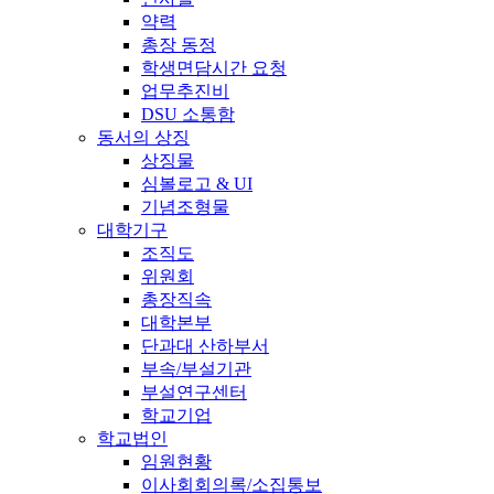
약력
총장 동정
학생면담시간 요청
업무추진비
DSU 소통함
동서의 상징
상징물
심볼로고 & UI
기념조형물
대학기구
조직도
위원회
총장직속
대학본부
단과대 산하부서
부속/부설기관
부설연구센터
학교기업
학교법인
임원현황
이사회회의록/소집통보