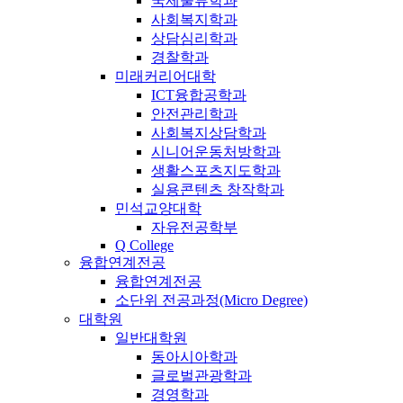
국제물류학과
사회복지학과
상담심리학과
경찰학과
미래커리어대학
ICT융합공학과
안전관리학과
사회복지상담학과
시니어운동처방학과
생활스포츠지도학과
실용콘텐츠 창작학과
민석교양대학
자유전공학부
Q College
융합연계전공
융합연계전공
소단위 전공과정(Micro Degree)
대학원
일반대학원
동아시아학과
글로벌관광학과
경영학과