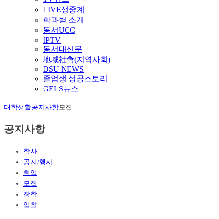
LIVE생중계
학과별 소개
동서UCC
IPTV
동서대신문
地域社會(지역사회)
DSU NEWS
졸업생 성공스토리
GELS뉴스
대학생활
공지사항
모집
공지사항
학사
공지/행사
취업
모집
장학
입찰