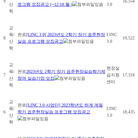
9
16,554
산
로그램 모집공고 (~12.18.월.)
3.0
학
교
육/
완료
[LINC 3.0] 2023년도 2학기 장기 표준현장
LINC
8
19,522
산
실습 프로그램 모집공고
3.0
학
교
현장실
육/
완료
2023년도 2학기 장기 표준현장실습학기제
7
습지원
17,318
산
참여 실습기업 모집
센터
학
교
완료
[LINC 3.0 사업단] 2023학년도 하계 계절
육/
LINC
6
학기 표준현장실습 프로그램 모집공고
18,435
산
3.0
학