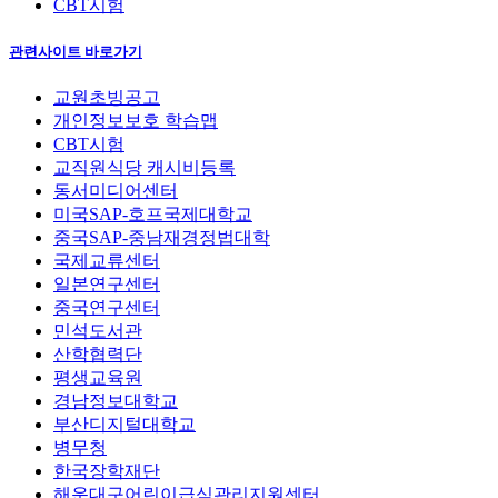
CBT시험
관련사이트 바로가기
교원초빙공고
개인정보보호 학습맵
CBT시험
교직원식당 캐시비등록
동서미디어센터
미국SAP-호프국제대학교
중국SAP-중남재경정법대학
국제교류센터
일본연구센터
중국연구센터
민석도서관
산학협력단
평생교육원
경남정보대학교
부산디지털대학교
병무청
한국장학재단
해운대구어린이급식관리지원센터