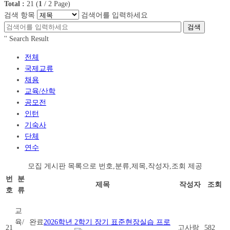
Total :
21
(
1
/
2
Page)
검색 항목
검색어를 입력하세요
검색
'
' Search Result
전체
국제교류
채용
교육/산학
공모전
인턴
기숙사
단체
연수
모집 게시판 목록으로 번호,분류,제목,작성자,조회 제공
번
분
제목
작성자
조회
호
류
교
육/
완료
2026학년 2학기 장기 표준현장실습 프로
21
고사랑
582