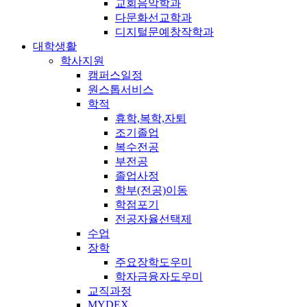
교회음악학과
다문화선교학과
디지털문예창작학과
대학생활
학사지원
캠퍼스일정
원스톱서비스
학적
휴학,복학,자퇴
조기졸업
복수전공
부전공
졸업사정
학부(전공)이동
학점포기
전공자율선택제
수업
장학
주요장학도우미
학자금융자도우미
교직과정
MYDEX