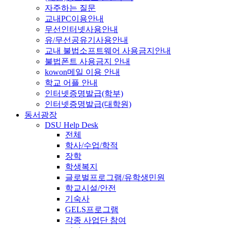
자주하는 질문
교내PC이용안내
무선인터넷사용안내
유/무선공유기사용안내
교내 불법소프트웨어 사용금지안내
불법폰트 사용금지 안내
kowon메일 이용 안내
학교 어플 안내
인터넷증명발급(학부)
인터넷증명발급(대학원)
동서광장
DSU Help Desk
전체
학사/수업/학적
장학
학생복지
글로벌프로그램/유학생민원
학교시설/안전
기숙사
GELS프로그램
각종 사업단 참여