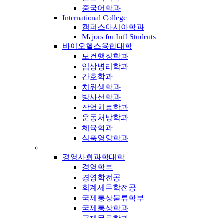
중국어학과
International College
캠퍼스아시아학과
Majors for Int'l Students
바이오헬스융합대학
보건행정학과
임상병리학과
간호학과
치위생학과
방사선학과
작업치료학과
운동처방학과
체육학과
식품영양학과
_
경영사회과학대학
경영학부
경영학전공
회계세무학전공
국제통상물류학부
국제통상학과