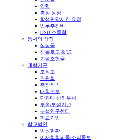
약력
총장 동정
학생면담시간 요청
업무추진비
DSU 소통함
동서의 상징
상징물
심볼로고 & UI
기념조형물
대학기구
조직도
위원회
총장직속
대학본부
단과대 산하부서
부속/부설기관
부설연구센터
학교기업
학교법인
임원현황
이사회회의록/소집통보