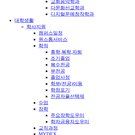
교회음악학과
다문화선교학과
디지털문예창작학과
대학생활
학사지원
캠퍼스일정
원스톱서비스
학적
휴학,복학,자퇴
조기졸업
복수전공
부전공
졸업사정
학부(전공)이동
학점포기
전공자율선택제
수업
장학
주요장학도우미
학자금융자도우미
교직과정
MYDEX