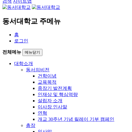
검색
사이트맵
동서대학교 주메뉴
홈
로그인
전체메뉴
메뉴닫기
대학소개
동서의비전
건학이념
교육목적
중장기 발전계획
인재상 및 핵심역량
설립자 소개
이사장 인사말
연혁
개교 30주년 기념 릴레이 기부 캠페인
총장
인사말