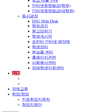
학교 어플 안내
인터넷증명발급(학부)
인터넷증명발급(대학원)
동서광장
DSU Help Desk
학외공지
묻고답하기
학생게시판
프린터 인터넷 예약제
학생장터
분실물 센터
홈페이지관련
사회봉사센터
장애학생지원센터
입학
입학정보
외국인입학-International Admissions
국제교류
취업/창업
진로취업지원처
창업지원단