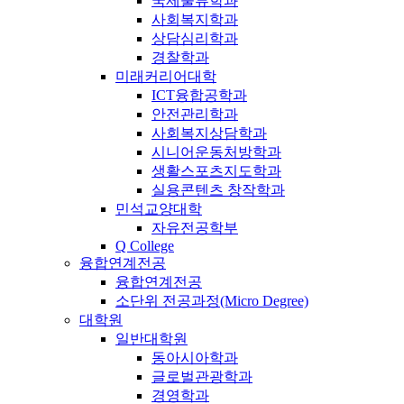
국제물류학과
사회복지학과
상담심리학과
경찰학과
미래커리어대학
ICT융합공학과
안전관리학과
사회복지상담학과
시니어운동처방학과
생활스포츠지도학과
실용콘텐츠 창작학과
민석교양대학
자유전공학부
Q College
융합연계전공
융합연계전공
소단위 전공과정(Micro Degree)
대학원
일반대학원
동아시아학과
글로벌관광학과
경영학과