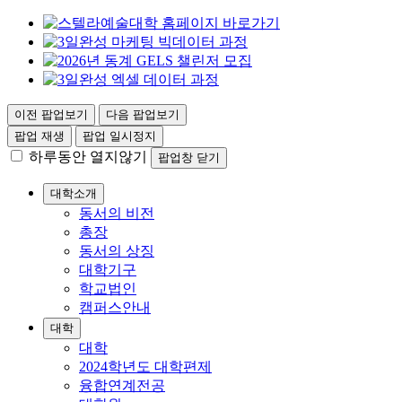
이전 팝업보기
다음 팝업보기
팝업 재생
팝업 일시정지
하루동안 열지않기
팝업창 닫기
대학소개
동서의 비전
총장
동서의 상징
대학기구
학교법인
캠퍼스안내
대학
대학
2024학년도 대학편제
융합연계전공