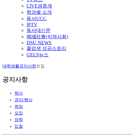
LIVE생중계
학과별 소개
동서UCC
IPTV
동서대신문
地域社會(지역사회)
DSU NEWS
졸업생 성공스토리
GELS뉴스
대학생활
공지사항
모집
공지사항
학사
공지/행사
취업
모집
장학
입찰