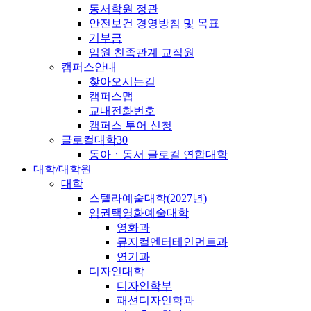
동서학원 정관
안전보건 경영방침 및 목표
기부금
임원 친족관계 교직원
캠퍼스안내
찾아오시는길
캠퍼스맵
교내전화번호
캠퍼스 투어 신청
글로컬대학30
동아ㆍ동서 글로컬 연합대학
대학/대학원
대학
스텔라예술대학(2027년)
임권택영화예술대학
영화과
뮤지컬엔터테인먼트과
연기과
디자인대학
디자인학부
패션디자인학과