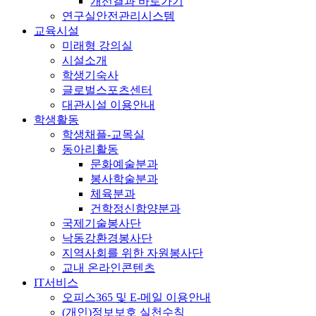
개선결과 바로가기
연구실안전관리시스템
교육시설
미래형 강의실
시설소개
학생기숙사
글로벌스포츠센터
대관시설 이용안내
학생활동
학생채플-교목실
동아리활동
문화예술분과
봉사학술분과
체육분과
건학정신함양분과
국제기술봉사단
낙동강환경봉사단
지역사회를 위한 자원봉사단
교내 온라인콘텐츠
IT서비스
오피스365 및 E-메일 이용안내
(개인)정보보호 실천수칙