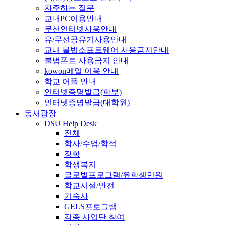
자주하는 질문
교내PC이용안내
무선인터넷사용안내
유/무선공유기사용안내
교내 불법소프트웨어 사용금지안내
불법폰트 사용금지 안내
kowon메일 이용 안내
학교 어플 안내
인터넷증명발급(학부)
인터넷증명발급(대학원)
동서광장
DSU Help Desk
전체
학사/수업/학적
장학
학생복지
글로벌프로그램/유학생민원
학교시설/안전
기숙사
GELS프로그램
각종 사업단 참여