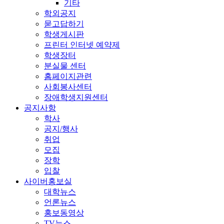
기타
학외공지
묻고답하기
학생게시판
프린터 인터넷 예약제
학생장터
분실물 센터
홈페이지관련
사회봉사센터
장애학생지원센터
공지사항
학사
공지/행사
취업
모집
장학
입찰
사이버홍보실
대학뉴스
언론뉴스
홍보동영상
TV뉴스