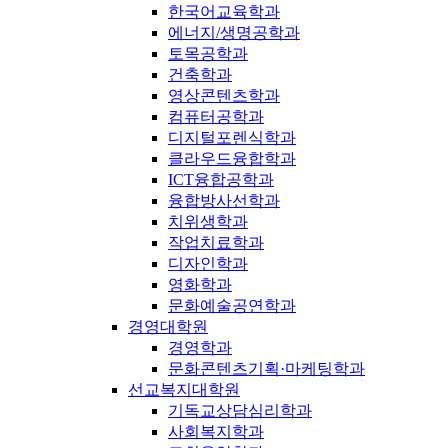
한국어교육학과
에너지/생명공학과
토목공학과
건축학과
영상콘텐츠학과
컴퓨터공학과
디지털포렌식학과
클라우드융합학과
ICT융합공학과
융합방사선학과
치위생학과
작업치료학과
디자인학과
영화학과
문화예술공연학과
경영대학원
경영학과
문화콘텐츠기획·마케팅학과
선교복지대학원
기독교상담심리학과
사회복지학과