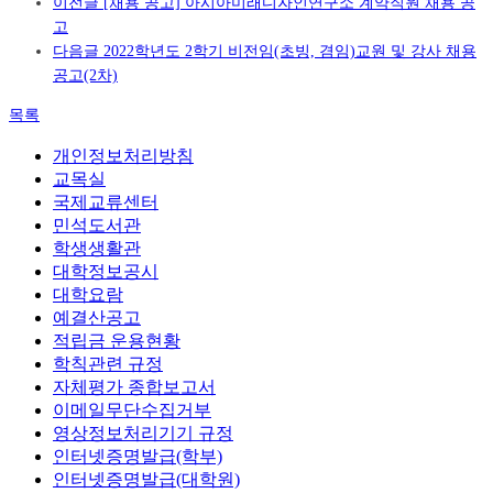
이전글
[채용 공고] 아시아미래디자인연구소 계약직원 채용 공
고
다음글
2022학년도 2학기 비전임(초빙, 겸임)교원 및 강사 채용
공고(2차)
목록
개인정보처리방침
교목실
국제교류센터
민석도서관
학생생활관
대학정보공시
대학요람
예결산공고
적립금 운용현황
학칙관련 규정
자체평가 종합보고서
이메일무단수집거부
영상정보처리기기 규정
인터넷증명발급(학부)
인터넷증명발급(대학원)