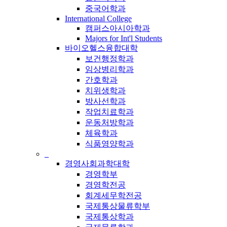
중국어학과
International College
캠퍼스아시아학과
Majors for Int'l Students
바이오헬스융합대학
보건행정학과
임상병리학과
간호학과
치위생학과
방사선학과
작업치료학과
운동처방학과
체육학과
식품영양학과
_
경영사회과학대학
경영학부
경영학전공
회계세무학전공
국제통상물류학부
국제통상학과