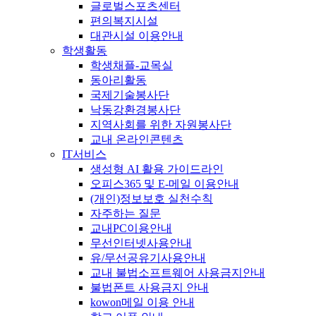
글로벌스포츠센터
편의복지시설
대관시설 이용안내
학생활동
학생채플-교목실
동아리활동
국제기술봉사단
낙동강환경봉사단
지역사회를 위한 자원봉사단
교내 온라인콘텐츠
IT서비스
생성형 AI 활용 가이드라인
오피스365 및 E-메일 이용안내
(개인)정보보호 실천수칙
자주하는 질문
교내PC이용안내
무선인터넷사용안내
유/무선공유기사용안내
교내 불법소프트웨어 사용금지안내
불법폰트 사용금지 안내
kowon메일 이용 안내