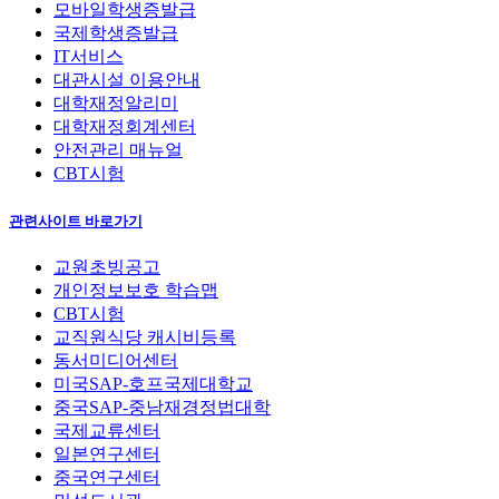
모바일학생증발급
국제학생증발급
IT서비스
대관시설 이용안내
대학재정알리미
대학재정회계센터
안전관리 매뉴얼
CBT시험
관련사이트 바로가기
교원초빙공고
개인정보보호 학습맵
CBT시험
교직원식당 캐시비등록
동서미디어센터
미국SAP-호프국제대학교
중국SAP-중남재경정법대학
국제교류센터
일본연구센터
중국연구센터