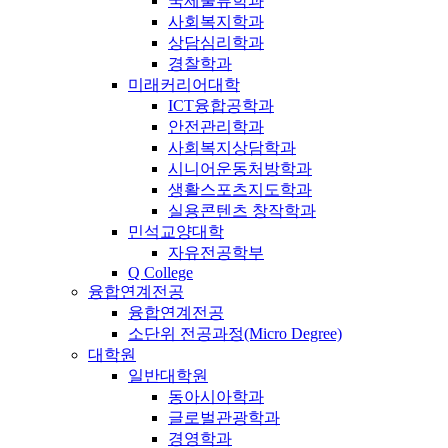
국제물류학과
사회복지학과
상담심리학과
경찰학과
미래커리어대학
ICT융합공학과
안전관리학과
사회복지상담학과
시니어운동처방학과
생활스포츠지도학과
실용콘텐츠 창작학과
민석교양대학
자유전공학부
Q College
융합연계전공
융합연계전공
소단위 전공과정(Micro Degree)
대학원
일반대학원
동아시아학과
글로벌관광학과
경영학과