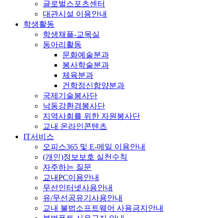
글로벌스포츠센터
대관시설 이용안내
학생활동
학생채플-교목실
동아리활동
문화예술분과
봉사학술분과
체육분과
건학정신함양분과
국제기술봉사단
낙동강환경봉사단
지역사회를 위한 자원봉사단
교내 온라인콘텐츠
IT서비스
오피스365 및 E-메일 이용안내
(개인)정보보호 실천수칙
자주하는 질문
교내PC이용안내
무선인터넷사용안내
유/무선공유기사용안내
교내 불법소프트웨어 사용금지안내