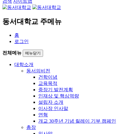
검색
사이트맵
동서대학교 주메뉴
홈
로그인
전체메뉴
메뉴닫기
대학소개
동서의비전
건학이념
교육목적
중장기 발전계획
인재상 및 핵심역량
설립자 소개
이사장 인사말
연혁
개교 30주년 기념 릴레이 기부 캠페인
총장
인사말