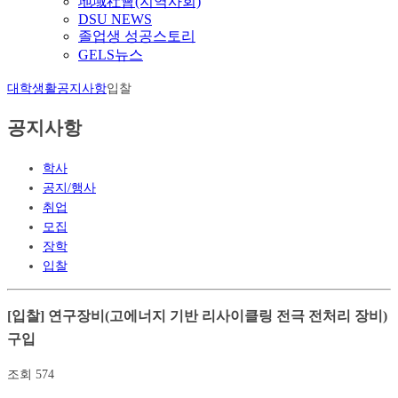
地域社會(지역사회)
DSU NEWS
졸업생 성공스토리
GELS뉴스
대학생활
공지사항
입찰
공지사항
학사
공지/행사
취업
모집
장학
입찰
[입찰] 연구장비(고에너지 기반 리사이클링 전극 전처리 장비)
구입
조회
574