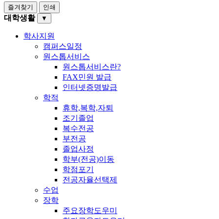
즐겨찾기
인쇄
대학생활
▼
학사지원
캠퍼스일정
원스톱서비스
원스톱서비스란?
FAX민원 발급
인터넷증명발급
학적
휴학,복학,자퇴
조기졸업
복수전공
부전공
졸업사정
학부(전공)이동
학점포기
전공자율선택제
수업
장학
주요장학도우미