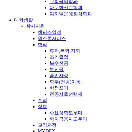
교회음악학과
다문화선교학과
디지털문예창작학과
대학생활
학사지원
캠퍼스일정
원스톱서비스
학적
휴학,복학,자퇴
조기졸업
복수전공
부전공
졸업사정
학부(전공)이동
학점포기
전공자율선택제
수업
장학
주요장학도우미
학자금융자도우미
교직과정
MYDEX