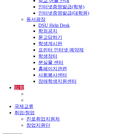
학교 어플 안내
인터넷증명발급(학부)
인터넷증명발급(대학원)
동서광장
DSU Help Desk
학외공지
묻고답하기
학생게시판
프린터 인터넷 예약제
학생장터
분실물 센터
홈페이지관련
사회봉사센터
장애학생지원센터
입학
입학정보
외국인입학-International Admissions
국제교류
취업/창업
진로취업지원처
창업지원단