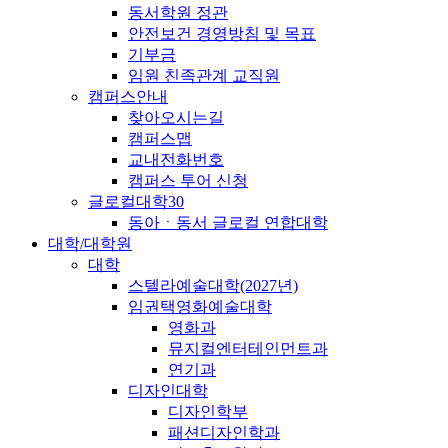
동서학원 정관
안전보건 경영방침 및 목표
기부금
임원 친족관계 교직원
캠퍼스안내
찾아오시는길
캠퍼스맵
교내전화번호
캠퍼스 투어 신청
글로컬대학30
동아ㆍ동서 글로컬 연합대학
대학/대학원
대학
스텔라예술대학(2027년)
임권택영화예술대학
영화과
뮤지컬엔터테인먼트과
연기과
디자인대학
디자인학부
패션디자인학과