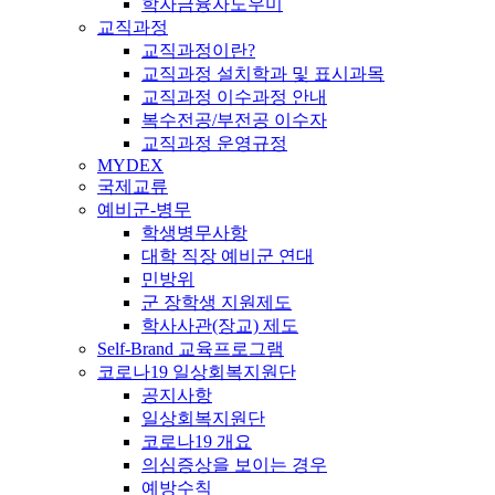
학자금융자도우미
교직과정
교직과정이란?
교직과정 설치학과 및 표시과목
교직과정 이수과정 안내
복수전공/부전공 이수자
교직과정 운영규정
MYDEX
국제교류
예비군-병무
학생병무사항
대학 직장 예비군 연대
민방위
군 장학생 지원제도
학사사관(장교) 제도
Self-Brand 교육프로그램
코로나19 일상회복지원단
공지사항
일상회복지원단
코로나19 개요
의심증상을 보이는 경우
예방수칙