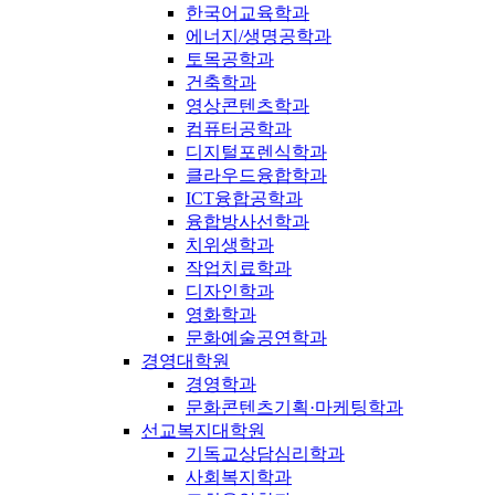
한국어교육학과
에너지/생명공학과
토목공학과
건축학과
영상콘텐츠학과
컴퓨터공학과
디지털포렌식학과
클라우드융합학과
ICT융합공학과
융합방사선학과
치위생학과
작업치료학과
디자인학과
영화학과
문화예술공연학과
경영대학원
경영학과
문화콘텐츠기획·마케팅학과
선교복지대학원
기독교상담심리학과
사회복지학과