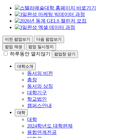
이전 팝업보기
다음 팝업보기
팝업 재생
팝업 일시정지
하루동안 열지않기
팝업창 닫기
대학소개
동서의 비전
총장
동서의 상징
대학기구
학교법인
캠퍼스안내
대학
대학
2024학년도 대학편제
융합연계전공