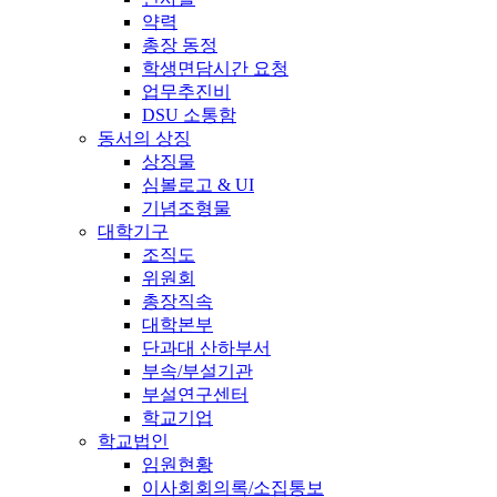
약력
총장 동정
학생면담시간 요청
업무추진비
DSU 소통함
동서의 상징
상징물
심볼로고 & UI
기념조형물
대학기구
조직도
위원회
총장직속
대학본부
단과대 산하부서
부속/부설기관
부설연구센터
학교기업
학교법인
임원현황
이사회회의록/소집통보