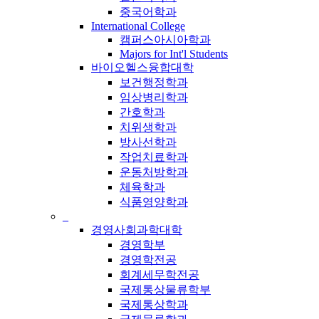
중국어학과
International College
캠퍼스아시아학과
Majors for Int'l Students
바이오헬스융합대학
보건행정학과
임상병리학과
간호학과
치위생학과
방사선학과
작업치료학과
운동처방학과
체육학과
식품영양학과
_
경영사회과학대학
경영학부
경영학전공
회계세무학전공
국제통상물류학부
국제통상학과