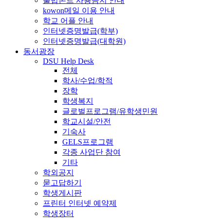
불법폰트 사용금지 안내
kowon메일 이용 안내
학교 어플 안내
인터넷증명발급(학부)
인터넷증명발급(대학원)
동서광장
DSU Help Desk
전체
학사/수업/학적
장학
학생복지
글로벌프로그램/유학생민원
학교시설/안전
기숙사
GELS프로그램
각종 사업단 참여
기타
학외공지
묻고답하기
학생게시판
프린터 인터넷 예약제
학생장터