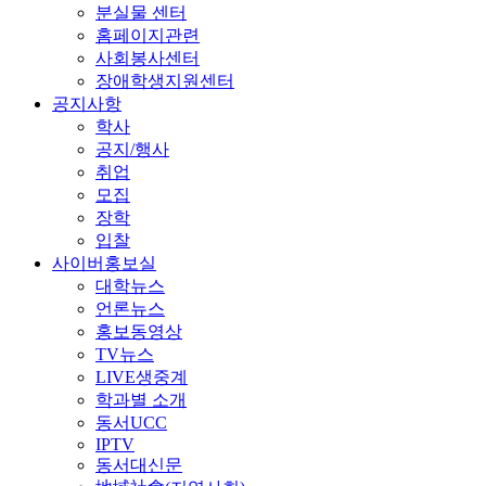
분실물 센터
홈페이지관련
사회봉사센터
장애학생지원센터
공지사항
학사
공지/행사
취업
모집
장학
입찰
사이버홍보실
대학뉴스
언론뉴스
홍보동영상
TV뉴스
LIVE생중계
학과별 소개
동서UCC
IPTV
동서대신문