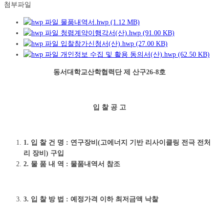
첨부파일
물품내역서.hwp (1.12 MB)
청렴계약이행각서(산).hwp (91.00 KB)
입찰참가신청서(산).hwp (27.00 KB)
개인정보 수집 및 활용 동의서(산).hwp (62.50 KB)
동서대학교산학협력단 제 산구
26-8
호
입 찰 공 고
1. 입 찰 건 명
:
연
구장비
(
고에너지 기반 리사이클링 전극 전처
리 장비
)
구입
2. 물 품 내 역
:
물품내역서 참조
3. 입 찰 방 법
:
예정가격 이하 최저금액 낙찰