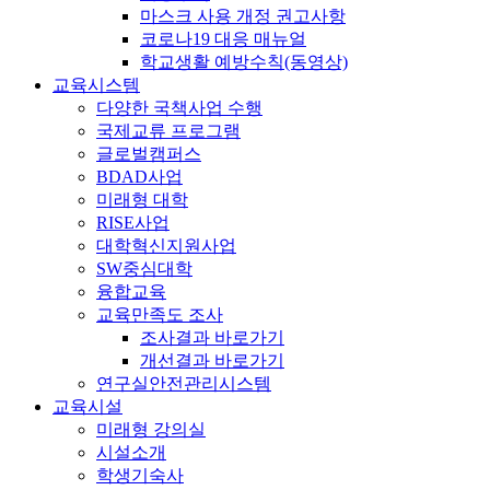
마스크 사용 개정 권고사항
코로나19 대응 매뉴얼
학교생활 예방수칙(동영상)
교육시스템
다양한 국책사업 수행
국제교류 프로그램
글로벌캠퍼스
BDAD사업
미래형 대학
RISE사업
대학혁신지원사업
SW중심대학
융합교육
교육만족도 조사
조사결과 바로가기
개선결과 바로가기
연구실안전관리시스템
교육시설
미래형 강의실
시설소개
학생기숙사