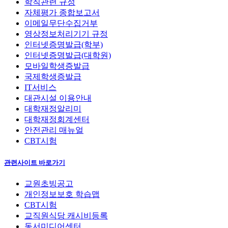
학칙관련 규정
자체평가 종합보고서
이메일무단수집거부
영상정보처리기기 규정
인터넷증명발급(학부)
인터넷증명발급(대학원)
모바일학생증발급
국제학생증발급
IT서비스
대관시설 이용안내
대학재정알리미
대학재정회계센터
안전관리 매뉴얼
CBT시험
관련사이트 바로가기
교원초빙공고
개인정보보호 학습맵
CBT시험
교직원식당 캐시비등록
동서미디어센터