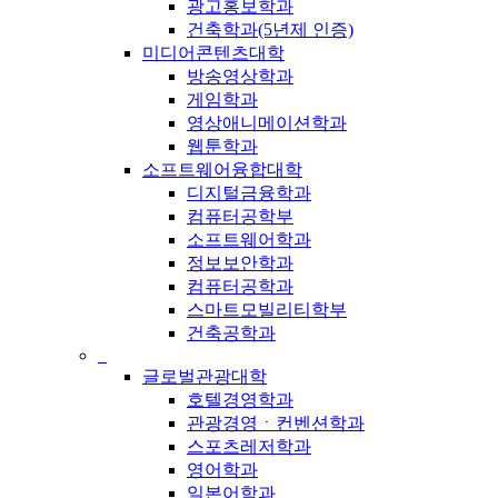
광고홍보학과
건축학과(5년제 인증)
미디어콘텐츠대학
방송영상학과
게임학과
영상애니메이션학과
웹툰학과
소프트웨어융합대학
디지털금융학과
컴퓨터공학부
소프트웨어학과
정보보안학과
컴퓨터공학과
스마트모빌리티학부
건축공학과
_
글로벌관광대학
호텔경영학과
관광경영ㆍ컨벤션학과
스포츠레저학과
영어학과
일본어학과