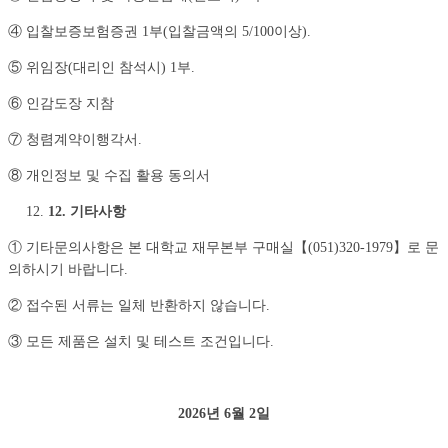
④ 입찰보증보험증권 1부(입찰금액의 5/100이상).
⑤ 위임장(대리인 참석시) 1부.
⑥ 인감도장 지참
⑦ 청렴계약이행각서.
⑧ 개인정보 및 수집 활용 동의서
12. 기타사항
① 기타문의사항은 본 대학교 재무본부 구매실【(051)320-1979】로 문
의하시기 바랍니다.
② 접수된 서류는 일체 반환하지 않습니다.
③ 모든 제품은 설치 및 테스트 조건입니다.
2026
년
6
월
2
일