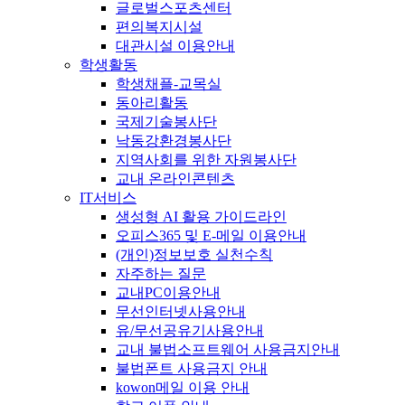
글로벌스포츠센터
편의복지시설
대관시설 이용안내
학생활동
학생채플-교목실
동아리활동
국제기술봉사단
낙동강환경봉사단
지역사회를 위한 자원봉사단
교내 온라인콘텐츠
IT서비스
생성형 AI 활용 가이드라인
오피스365 및 E-메일 이용안내
(개인)정보보호 실천수칙
자주하는 질문
교내PC이용안내
무선인터넷사용안내
유/무선공유기사용안내
교내 불법소프트웨어 사용금지안내
불법폰트 사용금지 안내
kowon메일 이용 안내