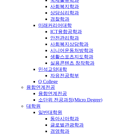
국제물류학과
사회복지학과
상담심리학과
경찰학과
미래커리어대학
ICT융합공학과
안전관리학과
사회복지상담학과
시니어운동처방학과
생활스포츠지도학과
실용콘텐츠 창작학과
민석교양대학
자유전공학부
Q College
융합연계전공
융합연계전공
소단위 전공과정(Micro Degree)
대학원
일반대학원
동아시아학과
글로벌관광학과
경영학과