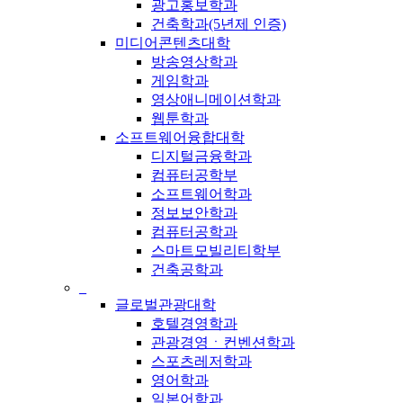
광고홍보학과
건축학과(5년제 인증)
미디어콘텐츠대학
방송영상학과
게임학과
영상애니메이션학과
웹툰학과
소프트웨어융합대학
디지털금융학과
컴퓨터공학부
소프트웨어학과
정보보안학과
컴퓨터공학과
스마트모빌리티학부
건축공학과
_
글로벌관광대학
호텔경영학과
관광경영ㆍ컨벤션학과
스포츠레저학과
영어학과
일본어학과