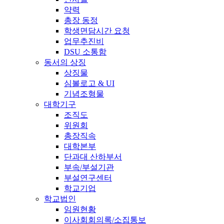
약력
총장 동정
학생면담시간 요청
업무추진비
DSU 소통함
동서의 상징
상징물
심볼로고 & UI
기념조형물
대학기구
조직도
위원회
총장직속
대학본부
단과대 산하부서
부속/부설기관
부설연구센터
학교기업
학교법인
임원현황
이사회회의록/소집통보