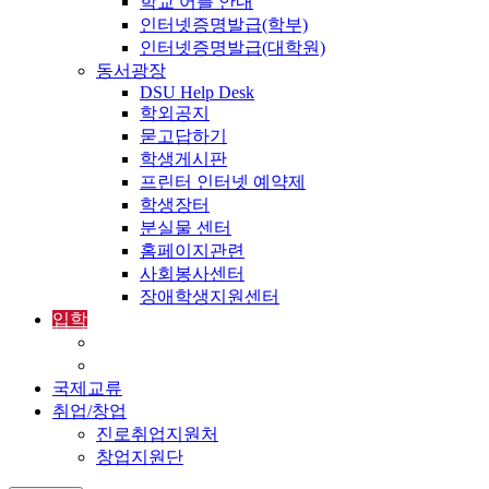
학교 어플 안내
인터넷증명발급(학부)
인터넷증명발급(대학원)
동서광장
DSU Help Desk
학외공지
묻고답하기
학생게시판
프린터 인터넷 예약제
학생장터
분실물 센터
홈페이지관련
사회봉사센터
장애학생지원센터
입학
입학정보
외국인입학-International Admissions
국제교류
취업/창업
진로취업지원처
창업지원단