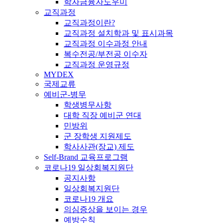
학자금융자도우미
교직과정
교직과정이란?
교직과정 설치학과 및 표시과목
교직과정 이수과정 안내
복수전공/부전공 이수자
교직과정 운영규정
MYDEX
국제교류
예비군-병무
학생병무사항
대학 직장 예비군 연대
민방위
군 장학생 지원제도
학사사관(장교) 제도
Self-Brand 교육프로그램
코로나19 일상회복지원단
공지사항
일상회복지원단
코로나19 개요
의심증상을 보이는 경우
예방수칙