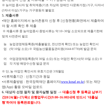
※ 농어업 종사자 및 취약계층(기초·차상위·장애인·다문화가정) 가구, 다자녀
(3자녀 이상) 가구는 가구원동의 불필요
5. 제출서류
⦁재단 홈페이지에서 농어촌융자 신청 후 [신청현황]화면에서 제출하여
야 할 서류 확인 후 제출
※ 제출서류 중 농어업종사 증빙서류는 약 10~30일 소요되므로 제출기한에
맞게 사전준비 필요
농
농업경영체등록증(제출불필요, 전산연계 확인) 또는 농업인 확인서
업
(약 10일 소요) ※ 국립농산물품질관리원(1644-8778)에 발급 문의
어
어업경영체등록증(약 30일 소요) 또는 어업인 확인서(약 10일 소요) ※
업
각 지방 해양수산청 발급 문의
※ 단, 농·어업인 확인서의 유효기간은 3개월임
⦁서류제출기간 : 신청기간과 동일
⦁서류제출방법 : 한국장학재단 홈페이지(
www.kosaf.go.kr
) 또는 재단
앱(App) 활용 모바일 업로드
6. 대상자 선정 절차 및 융자실행 일정 ->
대출신청 후 등록금 납부기
간[8/24(월)~27(목)] 은행업무시간(9:00~16:00]내에 반드시 '대출실
행'하여야 등록완료됩니다.