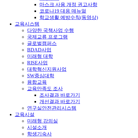
마스크 사용 개정 권고사항
코로나19 대응 매뉴얼
학교생활 예방수칙(동영상)
교육시스템
다양한 국책사업 수행
국제교류 프로그램
글로벌캠퍼스
BDAD사업
미래형 대학
RISE사업
대학혁신지원사업
SW중심대학
융합교육
교육만족도 조사
조사결과 바로가기
개선결과 바로가기
연구실안전관리시스템
교육시설
미래형 강의실
시설소개
학생기숙사