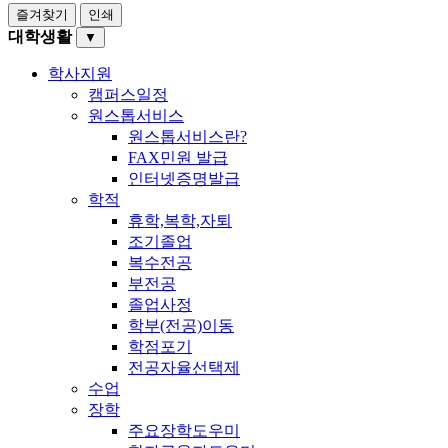
즐겨찾기
인쇄
대학생활
▼
학사지원
캠퍼스일정
원스톱서비스
원스톱서비스란?
FAX민원 발급
인터넷증명발급
학적
휴학,복학,자퇴
조기졸업
복수전공
부전공
졸업사정
학부(전공)이동
학점포기
전공자율선택제
수업
장학
주요장학도우미