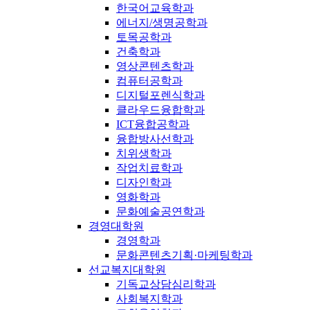
한국어교육학과
에너지/생명공학과
토목공학과
건축학과
영상콘텐츠학과
컴퓨터공학과
디지털포렌식학과
클라우드융합학과
ICT융합공학과
융합방사선학과
치위생학과
작업치료학과
디자인학과
영화학과
문화예술공연학과
경영대학원
경영학과
문화콘텐츠기획·마케팅학과
선교복지대학원
기독교상담심리학과
사회복지학과