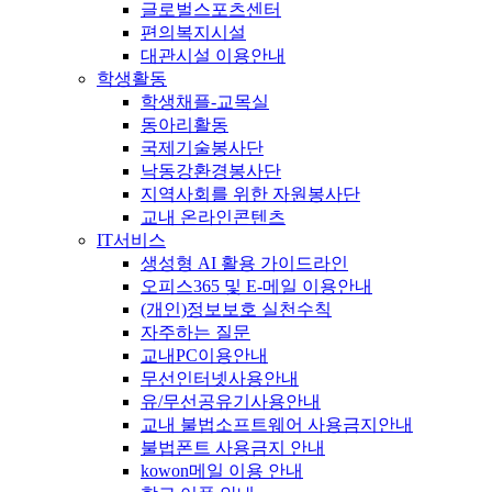
글로벌스포츠센터
편의복지시설
대관시설 이용안내
학생활동
학생채플-교목실
동아리활동
국제기술봉사단
낙동강환경봉사단
지역사회를 위한 자원봉사단
교내 온라인콘텐츠
IT서비스
생성형 AI 활용 가이드라인
오피스365 및 E-메일 이용안내
(개인)정보보호 실천수칙
자주하는 질문
교내PC이용안내
무선인터넷사용안내
유/무선공유기사용안내
교내 불법소프트웨어 사용금지안내
불법폰트 사용금지 안내
kowon메일 이용 안내