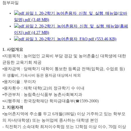
첨부파일
1. 20-2학기 농어촌융자_신청_및_실행_매뉴얼(모바
일앱).pdf (3.48 MB)
2. 20-2학기_농어촌융자_신청_및_실행_매뉴얼(홈페
이지).pdf (4.27 MB)
3. 20-2학기_농어촌융자_FAQ.pdf (553.46 KB)
1. 사업개요
⦁지원목적 : 농어업인 교육비 부담 경감 및 농어촌출신 대학생에 대한
균등한 교육기회 제공
⦁융자금액 : 당해학기 대학이 통보한 등록금 전액(입학금, 수업료 등)
※ 생활비, 기숙사비 등은 융자금 대상에서 제외
⦁융자이율 : 무이자
⦁융자횟수 : 재학 대학(교)의 정규학기 수 이내
⦁주관부처 : 농림축산식품부 농촌사회복지과
⦁시행주체 : 한국장학재단 학자금대출부(☎1599-2000)
2. 지원자격
⦁농어촌지역에 주소를 두고 6개월(180일) 이상 거주하고 있는 학부모
의 자녀(대학생) 또는 농어업에 종사하는 대학생 본인
- 직전학기 소속대학 최저이수학점 또는 12학점 이상 이수, 70점 이상