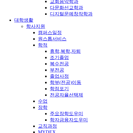
교회음악학과
다문화선교학과
디지털문예창작학과
대학생활
학사지원
캠퍼스일정
원스톱서비스
학적
휴학,복학,자퇴
조기졸업
복수전공
부전공
졸업사정
학부(전공)이동
학점포기
전공자율선택제
수업
장학
주요장학도우미
학자금융자도우미
교직과정
MYDEX