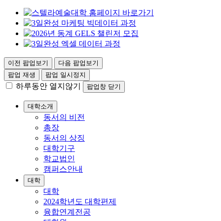
이전 팝업보기
다음 팝업보기
팝업 재생
팝업 일시정지
하루동안 열지않기
팝업창 닫기
대학소개
동서의 비전
총장
동서의 상징
대학기구
학교법인
캠퍼스안내
대학
대학
2024학년도 대학편제
융합연계전공