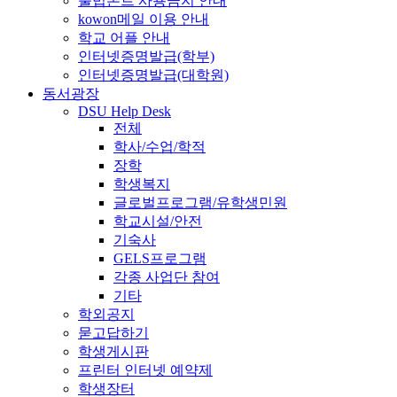
불법폰트 사용금지 안내
kowon메일 이용 안내
학교 어플 안내
인터넷증명발급(학부)
인터넷증명발급(대학원)
동서광장
DSU Help Desk
전체
학사/수업/학적
장학
학생복지
글로벌프로그램/유학생민원
학교시설/안전
기숙사
GELS프로그램
각종 사업단 참여
기타
학외공지
묻고답하기
학생게시판
프린터 인터넷 예약제
학생장터