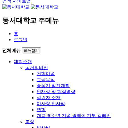
검색
사이트맵
동서대학교 주메뉴
홈
로그인
전체메뉴
메뉴닫기
대학소개
동서의비전
건학이념
교육목적
중장기 발전계획
인재상 및 핵심역량
설립자 소개
이사장 인사말
연혁
개교 30주년 기념 릴레이 기부 캠페인
총장
인사말