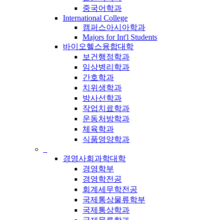
중국어학과
International College
캠퍼스아시아학과
Majors for Int'l Students
바이오헬스융합대학
보건행정학과
임상병리학과
간호학과
치위생학과
방사선학과
작업치료학과
운동처방학과
체육학과
식품영양학과
_
경영사회과학대학
경영학부
경영학전공
회계세무학전공
국제통상물류학부
국제통상학과