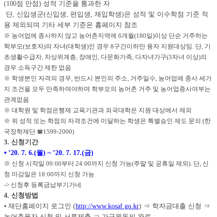
(100점 만점) 성적 기준을 통과한 자
단, 신입생군(신입생, 편입생, 재입학생)은 성적 및 이수학점 기준 적
용 제외되며 기타 세부 기준은 홈페이지 참조
※ 농어업에 종사하지 않고 농어촌지역에 6개월(180일)이상 단순 거주하는
학부모(보호자)의 자녀(대학생)인 경우 8구간이하만 융자 지원대상임. 단, 기
초생활수급자, 차상위계층, 장애인, 다문화가족, 다자녀가구(3자녀 이상)의
경우 소득구간 제한 없음
※ 학생본인 자격의 경우, 반드시 본인의 주소, 거주일수, 농어업에 종사 세가
지 조건을 모두 만족하여야하며 학부모의 농어촌 거주 및 농어업종사여부는
관계없음
※ 대학원 및 학점은행제 교육기관과 외국대학은 지원 대상에서 제외
※ 위 성적 또는 학점의 자격조건에 미달하는 학생은 특별승인 제도 문의 (한
국장학재단 ☎1599-2000)
3. 신청기간
⦁ ’20. 7. 6.(월) ~ ’20. 7. 17.(금)
※ 신청 시작일 09:00부터 24:00까지 신청 가능(주말 및 공휴일 제외). 단, 신
청 마감일은 18:00까지 신청 가능
-> 신청후 등록금납부기가네
4. 신청방법
⦁ 재단홈페이지 로그인 (
http://www.kosaf.go.kr
) ⇒ 학자금대출 신청 ⇒
농어촌융자 신청 및 서류제출 ⇒ 가구원동의 완료