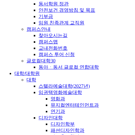
동서학원 정관
안전보건 경영방침 및 목표
기부금
임원 친족관계 교직원
캠퍼스안내
찾아오시는길
캠퍼스맵
교내전화번호
캠퍼스 투어 신청
글로컬대학30
동아ㆍ동서 글로컬 연합대학
대학/대학원
대학
스텔라예술대학(2027년)
임권택영화예술대학
영화과
뮤지컬엔터테인먼트과
연기과
디자인대학
디자인학부
패션디자인학과