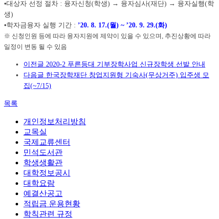
⦁대상자 선정 절차 : 융자신청(학생) → 융자심사(재단) → 융자실행(학
생)
⦁학자금융자 실행 기간 :
’20. 8. 17.(월) ~ ’20. 9. 29.(화)
※ 신청인원 등에 따라 융자지원에 제약이 있을 수 있으며, 추진상황에 따라
일정이 변동 될 수 있음
이전글
2020-2 푸른등대 기부장학사업 신규장학생 선발 안내
다음글
한국장학재단 창업지원형 기숙사(무상거주) 입주생 모
집(~7/15)
목록
개인정보처리방침
교목실
국제교류센터
민석도서관
학생생활관
대학정보공시
대학요람
예결산공고
적립금 운용현황
학칙관련 규정