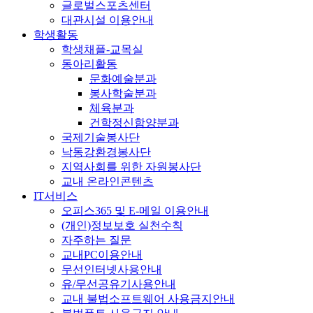
글로벌스포츠센터
대관시설 이용안내
학생활동
학생채플-교목실
동아리활동
문화예술분과
봉사학술분과
체육분과
건학정신함양분과
국제기술봉사단
낙동강환경봉사단
지역사회를 위한 자원봉사단
교내 온라인콘텐츠
IT서비스
오피스365 및 E-메일 이용안내
(개인)정보보호 실천수칙
자주하는 질문
교내PC이용안내
무선인터넷사용안내
유/무선공유기사용안내
교내 불법소프트웨어 사용금지안내