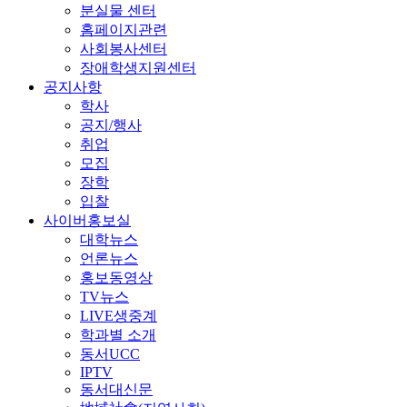
분실물 센터
홈페이지관련
사회봉사센터
장애학생지원센터
공지사항
학사
공지/행사
취업
모집
장학
입찰
사이버홍보실
대학뉴스
언론뉴스
홍보동영상
TV뉴스
LIVE생중계
학과별 소개
동서UCC
IPTV
동서대신문