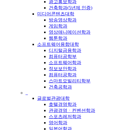
광고홍보학과
건축학과(5년제 인증)
미디어콘텐츠대학
방송영상학과
게임학과
영상애니메이션학과
웹툰학과
소프트웨어융합대학
디지털금융학과
컴퓨터공학부
소프트웨어학과
정보보안학과
컴퓨터공학과
스마트모빌리티학부
건축공학과
_
글로벌관광대학
호텔경영학과
관광경영ㆍ컨벤션학과
스포츠레저학과
영어학과
일본어학과