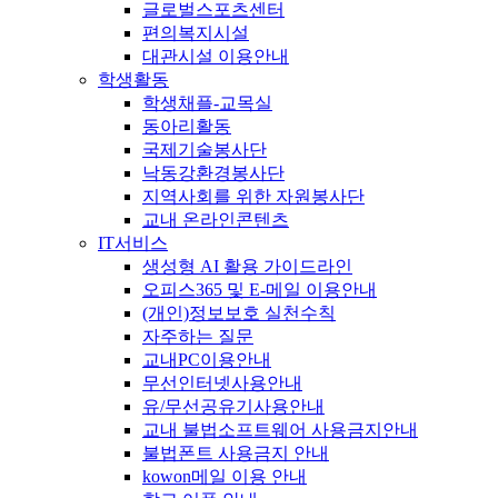
글로벌스포츠센터
편의복지시설
대관시설 이용안내
학생활동
학생채플-교목실
동아리활동
국제기술봉사단
낙동강환경봉사단
지역사회를 위한 자원봉사단
교내 온라인콘텐츠
IT서비스
생성형 AI 활용 가이드라인
오피스365 및 E-메일 이용안내
(개인)정보보호 실천수칙
자주하는 질문
교내PC이용안내
무선인터넷사용안내
유/무선공유기사용안내
교내 불법소프트웨어 사용금지안내
불법폰트 사용금지 안내
kowon메일 이용 안내