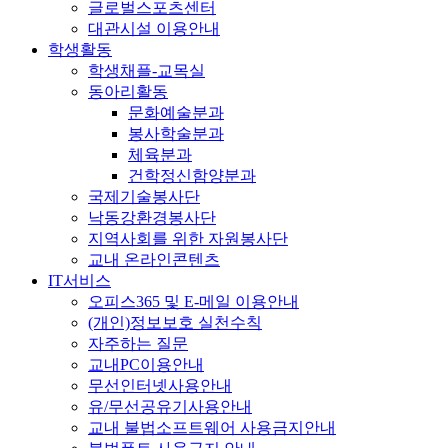
글로벌스포츠센터
대관시설 이용안내
학생활동
학생채플-교목실
동아리활동
문화예술분과
봉사학술분과
체육분과
건학정신함양분과
국제기술봉사단
낙동강환경봉사단
지역사회를 위한 자원봉사단
교내 온라인콘텐츠
IT서비스
오피스365 및 E-메일 이용안내
(개인)정보보호 실천수칙
자주하는 질문
교내PC이용안내
무선인터넷사용안내
유/무선공유기사용안내
교내 불법소프트웨어 사용금지안내