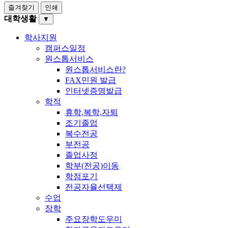
즐겨찾기
인쇄
대학생활
▼
학사지원
캠퍼스일정
원스톱서비스
원스톱서비스란?
FAX민원 발급
인터넷증명발급
학적
휴학,복학,자퇴
조기졸업
복수전공
부전공
졸업사정
학부(전공)이동
학점포기
전공자율선택제
수업
장학
주요장학도우미