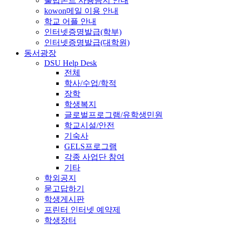
불법폰트 사용금지 안내
kowon메일 이용 안내
학교 어플 안내
인터넷증명발급(학부)
인터넷증명발급(대학원)
동서광장
DSU Help Desk
전체
학사/수업/학적
장학
학생복지
글로벌프로그램/유학생민원
학교시설/안전
기숙사
GELS프로그램
각종 사업단 참여
기타
학외공지
묻고답하기
학생게시판
프린터 인터넷 예약제
학생장터