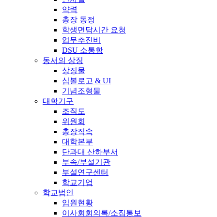
약력
총장 동정
학생면담시간 요청
업무추진비
DSU 소통함
동서의 상징
상징물
심볼로고 & UI
기념조형물
대학기구
조직도
위원회
총장직속
대학본부
단과대 산하부서
부속/부설기관
부설연구센터
학교기업
학교법인
임원현황
이사회회의록/소집통보