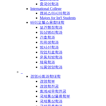
중국어학과
International College
캠퍼스아시아학과
Majors for Int'l Students
바이오헬스융합대학
보건행정학과
임상병리학과
간호학과
치위생학과
방사선학과
작업치료학과
운동처방학과
체육학과
식품영양학과
_
경영사회과학대학
경영학부
경영학전공
회계세무학전공
국제통상물류학부
국제통상학과