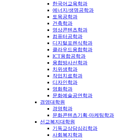
한국어교육학과
에너지/생명공학과
토목공학과
건축학과
영상콘텐츠학과
컴퓨터공학과
디지털포렌식학과
클라우드융합학과
ICT융합공학과
융합방사선학과
치위생학과
작업치료학과
디자인학과
영화학과
문화예술공연학과
경영대학원
경영학과
문화콘텐츠기획·마케팅학과
선교복지대학원
기독교상담심리학과
사회복지학과