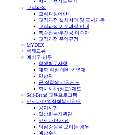
학자금융자도우미
교직과정
교직과정이란?
교직과정 설치학과 및 표시과목
교직과정 이수과정 안내
복수전공/부전공 이수자
교직과정 운영규정
MYDEX
국제교류
예비군-병무
학생병무사항
대학 직장 예비군 연대
민방위
군 장학생 지원제도
학사사관(장교) 제도
Self-Brand 교육프로그램
코로나19 일상회복지원단
공지사항
일상회복지원단
코로나19 개요
의심증상을 보이는 경우
예방수칙