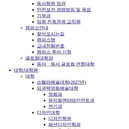
동서학원 정관
안전보건 경영방침 및 목표
기부금
임원 친족관계 교직원
캠퍼스안내
찾아오시는길
캠퍼스맵
교내전화번호
캠퍼스 투어 신청
글로컬대학30
동아ㆍ동서 글로컬 연합대학
대학/대학원
대학
스텔라예술대학(2027년)
임권택영화예술대학
영화과
뮤지컬엔터테인먼트과
연기과
디자인대학
디자인학부
패션디자인학과