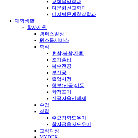
교회음악학과
다문화선교학과
디지털문예창작학과
대학생활
학사지원
캠퍼스일정
원스톱서비스
학적
휴학,복학,자퇴
조기졸업
복수전공
부전공
졸업사정
학부(전공)이동
학점포기
전공자율선택제
수업
장학
주요장학도우미
학자금융자도우미
교직과정
MYDEX