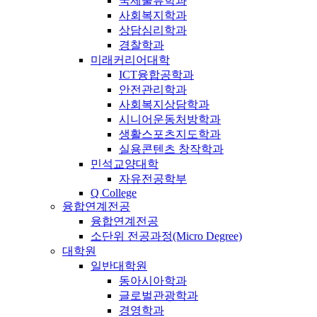
국제물류학과
사회복지학과
상담심리학과
경찰학과
미래커리어대학
ICT융합공학과
안전관리학과
사회복지상담학과
시니어운동처방학과
생활스포츠지도학과
실용콘텐츠 창작학과
민석교양대학
자유전공학부
Q College
융합연계전공
융합연계전공
소단위 전공과정(Micro Degree)
대학원
일반대학원
동아시아학과
글로벌관광학과
경영학과