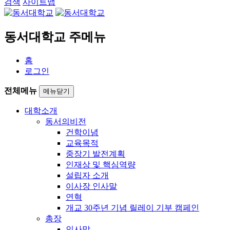
검색
사이트맵
동서대학교 주메뉴
홈
로그인
전체메뉴
메뉴닫기
대학소개
동서의비전
건학이념
교육목적
중장기 발전계획
인재상 및 핵심역량
설립자 소개
이사장 인사말
연혁
개교 30주년 기념 릴레이 기부 캠페인
총장
인사말