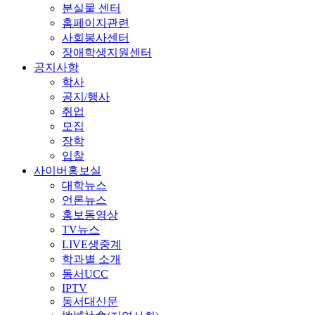
분실물 센터
홈페이지관련
사회봉사센터
장애학생지원센터
공지사항
학사
공지/행사
취업
모집
장학
입찰
사이버홍보실
대학뉴스
언론뉴스
홍보동영상
TV뉴스
LIVE생중계
학과별 소개
동서UCC
IPTV
동서대신문