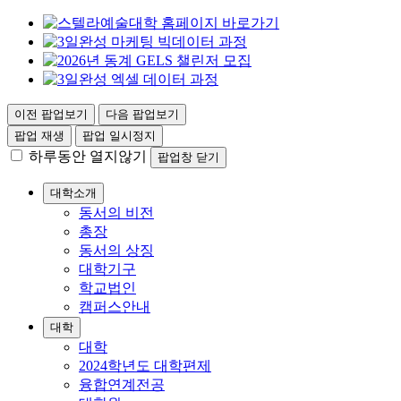
이전 팝업보기
다음 팝업보기
팝업 재생
팝업 일시정지
하루동안 열지않기
팝업창 닫기
대학소개
동서의 비전
총장
동서의 상징
대학기구
학교법인
캠퍼스안내
대학
대학
2024학년도 대학편제
융합연계전공