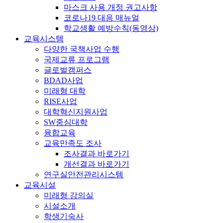
마스크 사용 개정 권고사항
코로나19 대응 매뉴얼
학교생활 예방수칙(동영상)
교육시스템
다양한 국책사업 수행
국제교류 프로그램
글로벌캠퍼스
BDAD사업
미래형 대학
RISE사업
대학혁신지원사업
SW중심대학
융합교육
교육만족도 조사
조사결과 바로가기
개선결과 바로가기
연구실안전관리시스템
교육시설
미래형 강의실
시설소개
학생기숙사