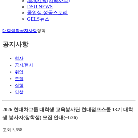
地域社會(지역사회)
DSU NEWS
졸업생 성공스토리
GELS뉴스
대학생활
공지사항
장학
공지사항
학사
공지/행사
취업
모집
장학
입찰
2026 현대차그룹 대학생 교육봉사단 현대점프스쿨 13기 대학
생 봉사자(장학샘) 모집 안내(~1/26)
조회
5,658