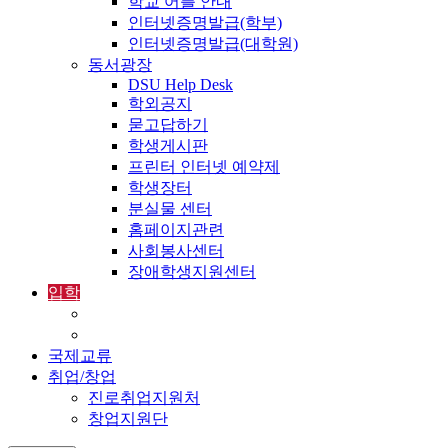
학교 어플 안내
인터넷증명발급(학부)
인터넷증명발급(대학원)
동서광장
DSU Help Desk
학외공지
묻고답하기
학생게시판
프린터 인터넷 예약제
학생장터
분실물 센터
홈페이지관련
사회봉사센터
장애학생지원센터
입학
입학정보
외국인입학-International Admissions
국제교류
취업/창업
진로취업지원처
창업지원단