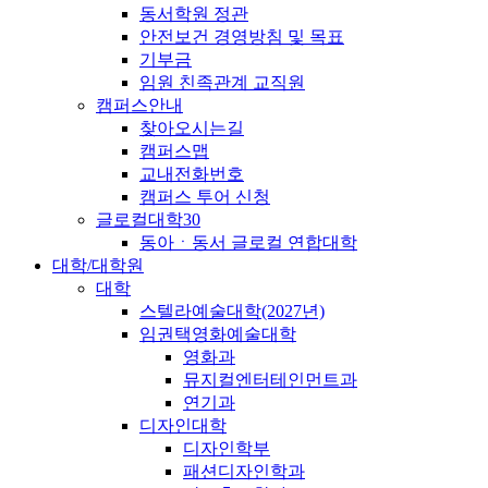
동서학원 정관
안전보건 경영방침 및 목표
기부금
임원 친족관계 교직원
캠퍼스안내
찾아오시는길
캠퍼스맵
교내전화번호
캠퍼스 투어 신청
글로컬대학30
동아ㆍ동서 글로컬 연합대학
대학/대학원
대학
스텔라예술대학(2027년)
임권택영화예술대학
영화과
뮤지컬엔터테인먼트과
연기과
디자인대학
디자인학부
패션디자인학과