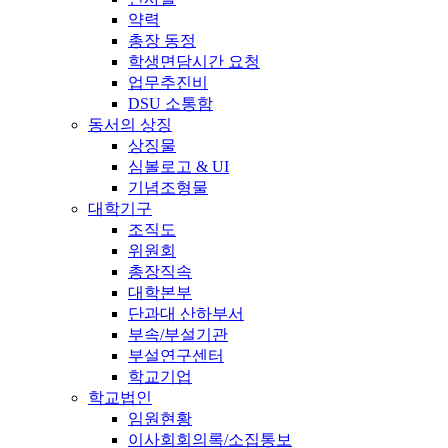
약력
총장 동정
학생면담시간 요청
업무추진비
DSU 소통함
동서의 상징
상징물
심볼로고 & UI
기념조형물
대학기구
조직도
위원회
총장직속
대학본부
단과대 산하부서
부속/부설기관
부설연구센터
학교기업
학교법인
임원현황
이사회회의록/소집통보