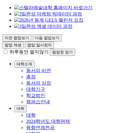
이전 팝업보기
다음 팝업보기
팝업 재생
팝업 일시정지
하루동안 열지않기
팝업창 닫기
대학소개
동서의 비전
총장
동서의 상징
대학기구
학교법인
캠퍼스안내
대학
대학
2024학년도 대학편제
융합연계전공