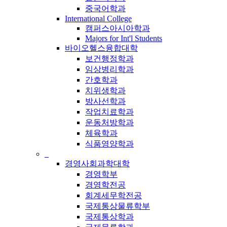
중국어학과
International College
캠퍼스아시아학과
Majors for Int'l Students
바이오헬스융합대학
보건행정학과
임상병리학과
간호학과
치위생학과
방사선학과
작업치료학과
운동처방학과
체육학과
식품영양학과
_
경영사회과학대학
경영학부
경영학전공
회계세무학전공
국제통상물류학부
국제통상학과