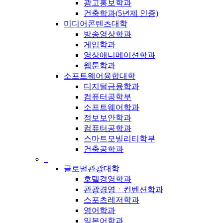
광고홍보학과
건축학과(5년제 인증)
미디어콘텐츠대학
방송영상학과
게임학과
영상애니메이션학과
웹툰학과
소프트웨어융합대학
디지털금융학과
컴퓨터공학부
소프트웨어학과
정보보안학과
컴퓨터공학과
스마트모빌리티학부
건축공학과
_
글로벌관광대학
호텔경영학과
관광경영ㆍ컨벤션학과
스포츠레저학과
영어학과
일본어학과