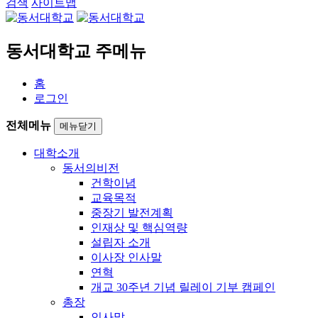
검색
사이트맵
동서대학교 주메뉴
홈
로그인
전체메뉴
메뉴닫기
대학소개
동서의비전
건학이념
교육목적
중장기 발전계획
인재상 및 핵심역량
설립자 소개
이사장 인사말
연혁
개교 30주년 기념 릴레이 기부 캠페인
총장
인사말