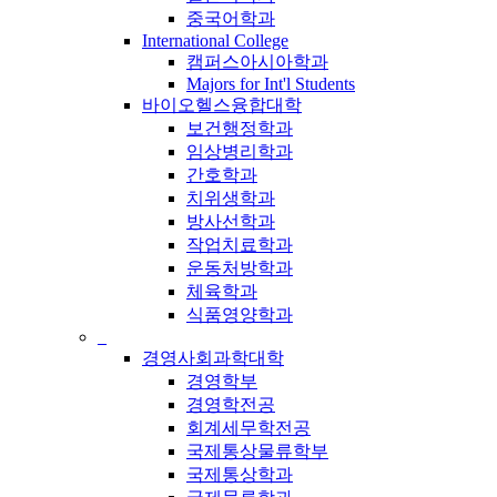
중국어학과
International College
캠퍼스아시아학과
Majors for Int'l Students
바이오헬스융합대학
보건행정학과
임상병리학과
간호학과
치위생학과
방사선학과
작업치료학과
운동처방학과
체육학과
식품영양학과
_
경영사회과학대학
경영학부
경영학전공
회계세무학전공
국제통상물류학부
국제통상학과