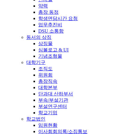
약력
총장 동정
학생면담시간 요청
업무추진비
DSU 소통함
동서의 상징
상징물
심볼로고 & UI
기념조형물
대학기구
조직도
위원회
총장직속
대학본부
단과대 산하부서
부속/부설기관
부설연구센터
학교기업
학교법인
임원현황
이사회회의록/소집통보