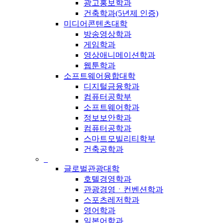
광고홍보학과
건축학과(5년제 인증)
미디어콘텐츠대학
방송영상학과
게임학과
영상애니메이션학과
웹툰학과
소프트웨어융합대학
디지털금융학과
컴퓨터공학부
소프트웨어학과
정보보안학과
컴퓨터공학과
스마트모빌리티학부
건축공학과
_
글로벌관광대학
호텔경영학과
관광경영ㆍ컨벤션학과
스포츠레저학과
영어학과
일본어학과