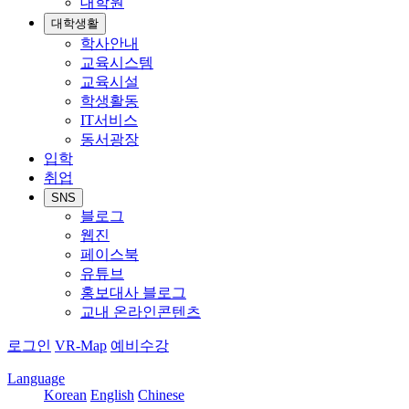
대학원
대학생활
학사안내
교육시스템
교육시설
학생활동
IT서비스
동서광장
입학
취업
SNS
블로그
웹진
페이스북
유튜브
홍보대사 블로그
교내 온라인콘텐츠
로그인
VR-Map
예비수강
Language
Korean
English
Chinese