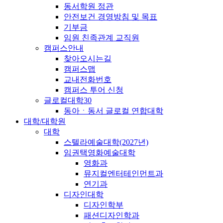
동서학원 정관
안전보건 경영방침 및 목표
기부금
임원 친족관계 교직원
캠퍼스안내
찾아오시는길
캠퍼스맵
교내전화번호
캠퍼스 투어 신청
글로컬대학30
동아ㆍ동서 글로컬 연합대학
대학/대학원
대학
스텔라예술대학(2027년)
임권택영화예술대학
영화과
뮤지컬엔터테인먼트과
연기과
디자인대학
디자인학부
패션디자인학과