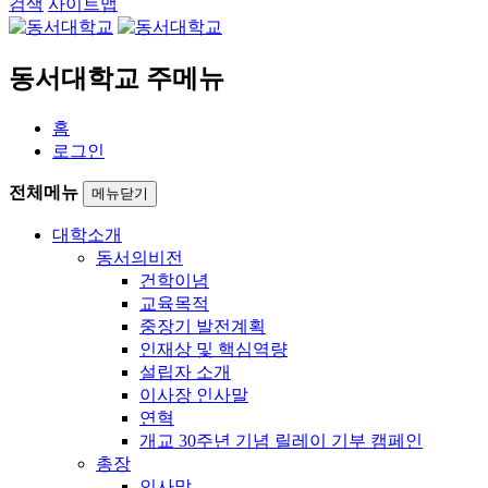
검색
사이트맵
동서대학교 주메뉴
홈
로그인
전체메뉴
메뉴닫기
대학소개
동서의비전
건학이념
교육목적
중장기 발전계획
인재상 및 핵심역량
설립자 소개
이사장 인사말
연혁
개교 30주년 기념 릴레이 기부 캠페인
총장
인사말