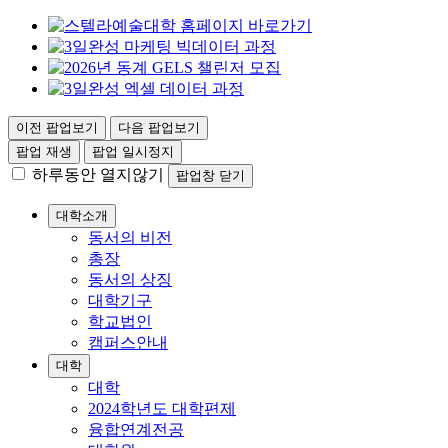
이전 팝업보기
다음 팝업보기
팝업 재생
팝업 일시정지
하루동안 열지않기
팝업창 닫기
대학소개
동서의 비전
총장
동서의 상징
대학기구
학교법인
캠퍼스안내
대학
대학
2024학년도 대학편제
융합연계전공