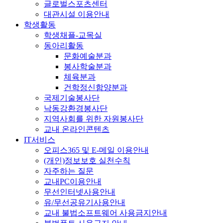
글로벌스포츠센터
대관시설 이용안내
학생활동
학생채플-교목실
동아리활동
문화예술분과
봉사학술분과
체육분과
건학정신함양분과
국제기술봉사단
낙동강환경봉사단
지역사회를 위한 자원봉사단
교내 온라인콘텐츠
IT서비스
오피스365 및 E-메일 이용안내
(개인)정보보호 실천수칙
자주하는 질문
교내PC이용안내
무선인터넷사용안내
유/무선공유기사용안내
교내 불법소프트웨어 사용금지안내