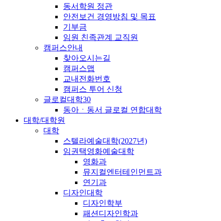
동서학원 정관
안전보건 경영방침 및 목표
기부금
임원 친족관계 교직원
캠퍼스안내
찾아오시는길
캠퍼스맵
교내전화번호
캠퍼스 투어 신청
글로컬대학30
동아ㆍ동서 글로컬 연합대학
대학/대학원
대학
스텔라예술대학(2027년)
임권택영화예술대학
영화과
뮤지컬엔터테인먼트과
연기과
디자인대학
디자인학부
패션디자인학과