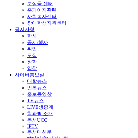
분실물 센터
홈페이지관련
사회봉사센터
장애학생지원센터
공지사항
학사
공지/행사
취업
모집
장학
입찰
사이버홍보실
대학뉴스
언론뉴스
홍보동영상
TV뉴스
LIVE생중계
학과별 소개
동서UCC
IPTV
동서대신문