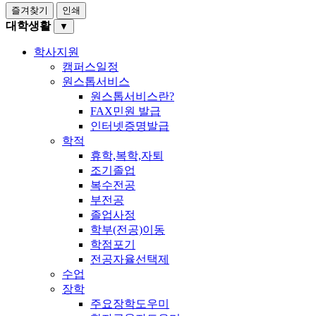
즐겨찾기
인쇄
대학생활
▼
학사지원
캠퍼스일정
원스톱서비스
원스톱서비스란?
FAX민원 발급
인터넷증명발급
학적
휴학,복학,자퇴
조기졸업
복수전공
부전공
졸업사정
학부(전공)이동
학점포기
전공자율선택제
수업
장학
주요장학도우미