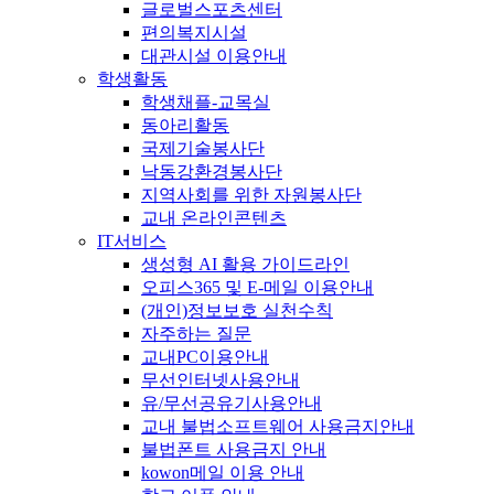
글로벌스포츠센터
편의복지시설
대관시설 이용안내
학생활동
학생채플-교목실
동아리활동
국제기술봉사단
낙동강환경봉사단
지역사회를 위한 자원봉사단
교내 온라인콘텐츠
IT서비스
생성형 AI 활용 가이드라인
오피스365 및 E-메일 이용안내
(개인)정보보호 실천수칙
자주하는 질문
교내PC이용안내
무선인터넷사용안내
유/무선공유기사용안내
교내 불법소프트웨어 사용금지안내
불법폰트 사용금지 안내
kowon메일 이용 안내