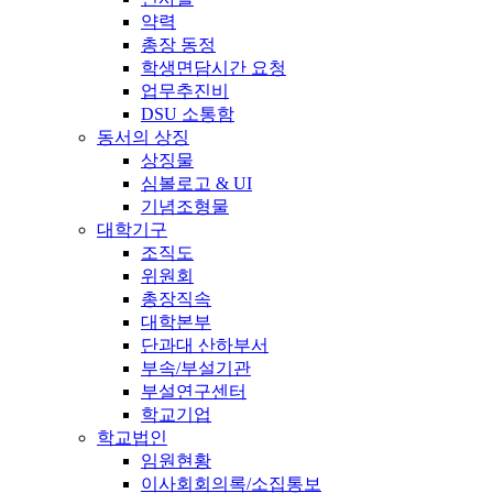
약력
총장 동정
학생면담시간 요청
업무추진비
DSU 소통함
동서의 상징
상징물
심볼로고 & UI
기념조형물
대학기구
조직도
위원회
총장직속
대학본부
단과대 산하부서
부속/부설기관
부설연구센터
학교기업
학교법인
임원현황
이사회회의록/소집통보