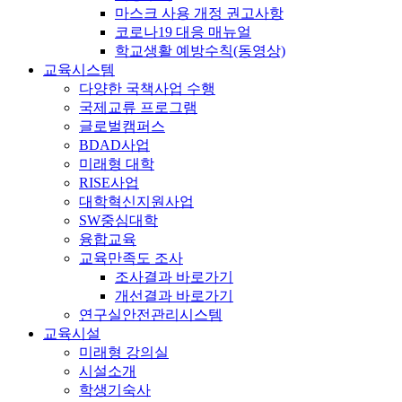
마스크 사용 개정 권고사항
코로나19 대응 매뉴얼
학교생활 예방수칙(동영상)
교육시스템
다양한 국책사업 수행
국제교류 프로그램
글로벌캠퍼스
BDAD사업
미래형 대학
RISE사업
대학혁신지원사업
SW중심대학
융합교육
교육만족도 조사
조사결과 바로가기
개선결과 바로가기
연구실안전관리시스템
교육시설
미래형 강의실
시설소개
학생기숙사