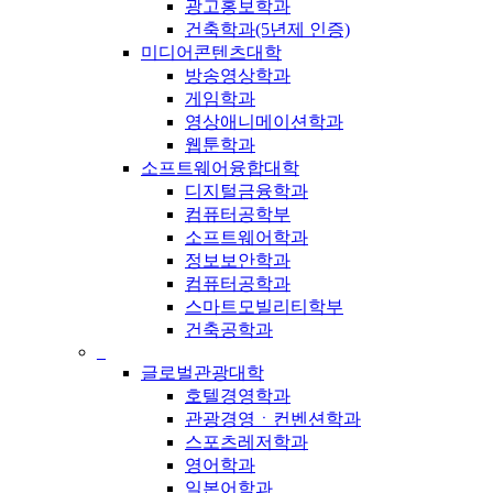
광고홍보학과
건축학과(5년제 인증)
미디어콘텐츠대학
방송영상학과
게임학과
영상애니메이션학과
웹툰학과
소프트웨어융합대학
디지털금융학과
컴퓨터공학부
소프트웨어학과
정보보안학과
컴퓨터공학과
스마트모빌리티학부
건축공학과
_
글로벌관광대학
호텔경영학과
관광경영ㆍ컨벤션학과
스포츠레저학과
영어학과
일본어학과