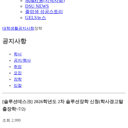
地域社會(지역사회)
DSU NEWS
졸업생 성공스토리
GELS뉴스
대학생활
공지사항
장학
공지사항
학사
공지/행사
취업
모집
장학
입찰
[솔루션데스크] 2026학년도 2차 솔루션장학 신청(학사경고탈
출장학~7/2)
조회
2,999