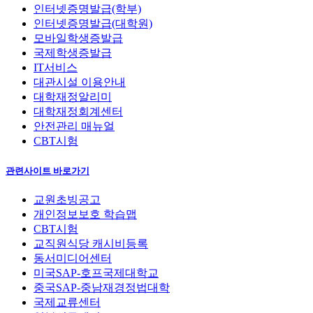
인터넷증명발급(학부)
인터넷증명발급(대학원)
모바일학생증발급
국제학생증발급
IT서비스
대관시설 이용안내
대학재정알리미
대학재정회계센터
안전관리 매뉴얼
CBT시험
관련사이트 바로가기
교원초빙공고
개인정보보호 학습맵
CBT시험
교직원식당 캐시비등록
동서미디어센터
미국SAP-호프국제대학교
중국SAP-중남재경정법대학
국제교류센터