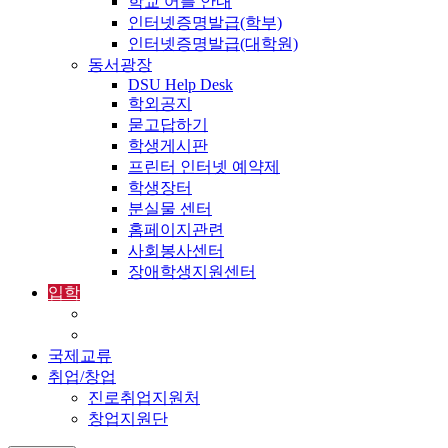
학교 어플 안내
인터넷증명발급(학부)
인터넷증명발급(대학원)
동서광장
DSU Help Desk
학외공지
묻고답하기
학생게시판
프린터 인터넷 예약제
학생장터
분실물 센터
홈페이지관련
사회봉사센터
장애학생지원센터
입학
입학정보
외국인입학-International Admissions
국제교류
취업/창업
진로취업지원처
창업지원단