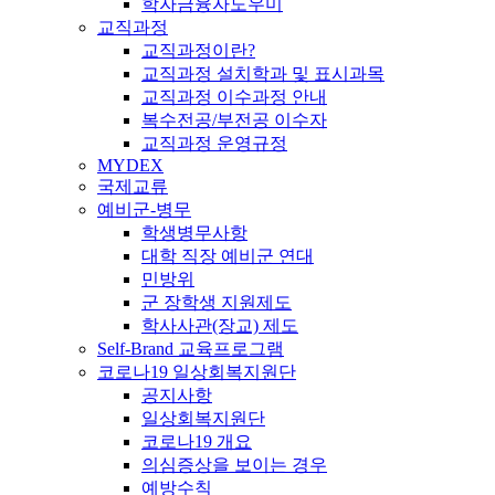
학자금융자도우미
교직과정
교직과정이란?
교직과정 설치학과 및 표시과목
교직과정 이수과정 안내
복수전공/부전공 이수자
교직과정 운영규정
MYDEX
국제교류
예비군-병무
학생병무사항
대학 직장 예비군 연대
민방위
군 장학생 지원제도
학사사관(장교) 제도
Self-Brand 교육프로그램
코로나19 일상회복지원단
공지사항
일상회복지원단
코로나19 개요
의심증상을 보이는 경우
예방수칙