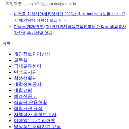
메일제출 : jinny0714@gdsu.dongseo.ac.kr
이전글
화성시인재육성재단 2026년 화성 into 테크노폴 11기·12
기 해외탐방 장학생 모집 안내
다음글
2026년도 (재)인천인재평생교육진흥원 대학생 해외봉사
장학생 추가선발 안내
목록
개인정보처리방침
교목실
국제교류센터
민석도서관
학생생활관
대학정보공시
대학요람
예결산공고
적립금 운용현황
학칙관련 규정
자체평가 종합보고서
이메일무단수집거부
영상정보처리기기 규정