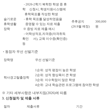
- 2026-2학기 복학한 학생 중 휴
학 신청시, 학생지원시스템에
휴학목표를 작성한 학생
슬기로운
- 휴학 목표를 달성하였음을
추후공지
300,000
휴학생활
증명할 수 있는 자료 제출
(26.9월 예정)
원
장학
※ 증빙 자료 제출 예시
- 어학성적표,자격증(자격취득
확인 서), 교육 이수증(확인증)
등
◦ 동점자 우선 선발기준
장학명
우선 선발기준
1순위: 성적 평점이 높은 학생
2순위: 성적 향상폭이 큰 학생
학사경고탈출장학
3순위: 이수학점이 많은 학생
4순위: 교내 학습관련 프로그램에 참여한 학생
※ 기타 세부사항은 내부지침(2026)에 따름
3. 신청절차 및 제출 서류
절차
제출서류
기간