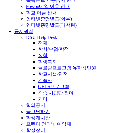
불법폰트 사용금지 안내
kowon메일 이용 안내
학교 어플 안내
인터넷증명발급(학부)
인터넷증명발급(대학원)
동서광장
DSU Help Desk
전체
학사/수업/학적
장학
학생복지
글로벌프로그램/유학생민원
학교시설/안전
기숙사
GELS프로그램
각종 사업단 참여
기타
학외공지
묻고답하기
학생게시판
프린터 인터넷 예약제
학생장터