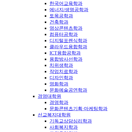
한국어교육학과
에너지/생명공학과
토목공학과
건축학과
영상콘텐츠학과
컴퓨터공학과
디지털포렌식학과
클라우드융합학과
ICT융합공학과
융합방사선학과
치위생학과
작업치료학과
디자인학과
영화학과
문화예술공연학과
경영대학원
경영학과
문화콘텐츠기획·마케팅학과
선교복지대학원
기독교상담심리학과
사회복지학과