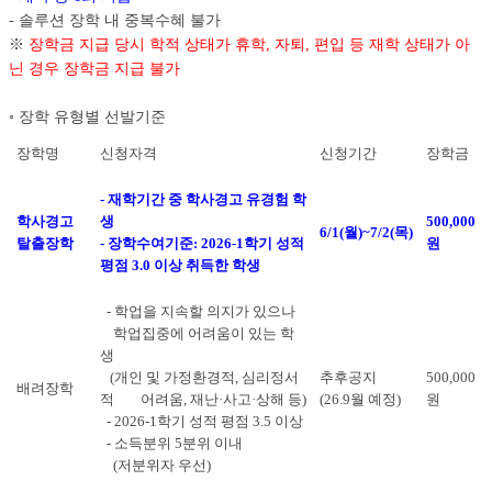
- 솔루션 장학 내 중복수혜 불가
※
장학금 지급 당시 학적 상태가 휴학, 자퇴, 편입 등 재학 상태가 아
닌 경우 장학금 지급 불가
◦ 장학 유형별 선발기준
장학명
신청자격
신청기간
장학금
- 재학기간 중 학사경고 유경험 학
학사경고
생
500,000
6/1(월)~7/2(목)
탈출장학
- 장학수여기준: 2026-1학기 성적
원
평점 3.0 이상 취득한 학생
- 학업을 지속할 의지가 있으나
학업집중에 어려움이 있는 학
생
(개인 및 가정환경적, 심리정서
추후공지
500,000
배려장학
적 어려움, 재난·사고·상해 등)
(26.9월 예정)
원
- 2026-1학기 성적 평점 3.5 이상
- 소득분위 5분위 이내
(저분위자 우선)