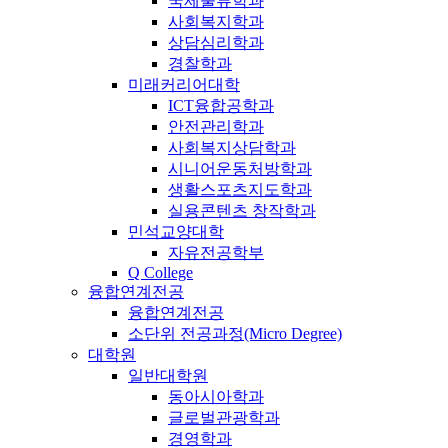
국제물류학과
사회복지학과
상담심리학과
경찰학과
미래커리어대학
ICT융합공학과
안전관리학과
사회복지상담학과
시니어운동처방학과
생활스포츠지도학과
실용콘텐츠 창작학과
민석교양대학
자유전공학부
Q College
융합연계전공
융합연계전공
소단위 전공과정(Micro Degree)
대학원
일반대학원
동아시아학과
글로벌관광학과
경영학과