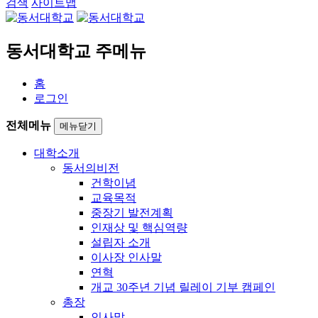
검색
사이트맵
동서대학교 주메뉴
홈
로그인
전체메뉴
메뉴닫기
대학소개
동서의비전
건학이념
교육목적
중장기 발전계획
인재상 및 핵심역량
설립자 소개
이사장 인사말
연혁
개교 30주년 기념 릴레이 기부 캠페인
총장
인사말