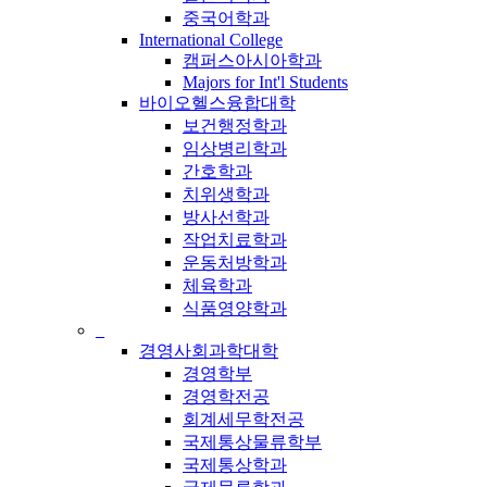
중국어학과
International College
캠퍼스아시아학과
Majors for Int'l Students
바이오헬스융합대학
보건행정학과
임상병리학과
간호학과
치위생학과
방사선학과
작업치료학과
운동처방학과
체육학과
식품영양학과
_
경영사회과학대학
경영학부
경영학전공
회계세무학전공
국제통상물류학부
국제통상학과