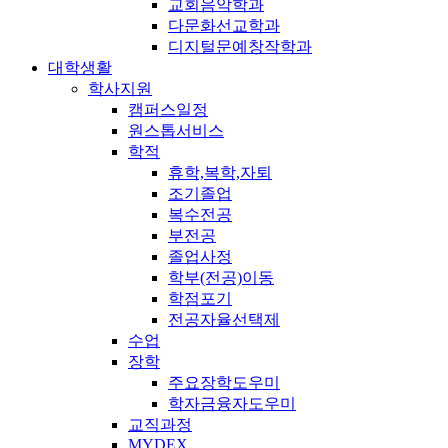
교회음악학과
다문화선교학과
디지털문예창작학과
대학생활
학사지원
캠퍼스일정
원스톱서비스
학적
휴학,복학,자퇴
조기졸업
복수전공
부전공
졸업사정
학부(전공)이동
학점포기
전공자율선택제
수업
장학
주요장학도우미
학자금융자도우미
교직과정
MYDEX