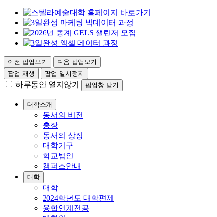
이전 팝업보기
다음 팝업보기
팝업 재생
팝업 일시정지
하루동안 열지않기
팝업창 닫기
대학소개
동서의 비전
총장
동서의 상징
대학기구
학교법인
캠퍼스안내
대학
대학
2024학년도 대학편제
융합연계전공