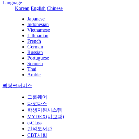
Language
Korean
English
Chinese
Japanese
Indonesian
Vietnamese
Lithuanian
French
German
Russian
Portuguese
Spanish
Thai
Arabic
퀵링크서비스
그룹웨어
다코다스
학생지원시스템
MYDEX(비교과)
e-Class
민석도서관
CBT시험