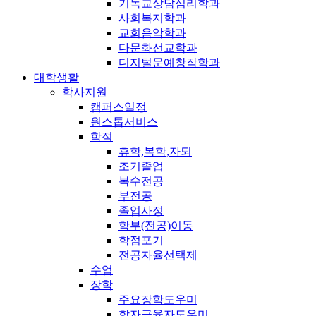
기독교상담심리학과
사회복지학과
교회음악학과
다문화선교학과
디지털문예창작학과
대학생활
학사지원
캠퍼스일정
원스톱서비스
학적
휴학,복학,자퇴
조기졸업
복수전공
부전공
졸업사정
학부(전공)이동
학점포기
전공자율선택제
수업
장학
주요장학도우미
학자금융자도우미