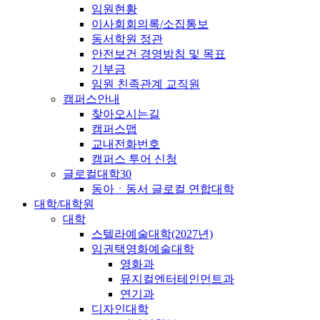
임원현황
이사회회의록/소집통보
동서학원 정관
안전보건 경영방침 및 목표
기부금
임원 친족관계 교직원
캠퍼스안내
찾아오시는길
캠퍼스맵
교내전화번호
캠퍼스 투어 신청
글로컬대학30
동아ㆍ동서 글로컬 연합대학
대학/대학원
대학
스텔라예술대학(2027년)
임권택영화예술대학
영화과
뮤지컬엔터테인먼트과
연기과
디자인대학