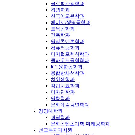
글로벌관광학과
경영학과
한국어교육학과
에너지/생명공학과
토목공학과
건축학과
영상콘텐츠학과
컴퓨터공학과
디지털포렌식학과
클라우드융합학과
ICT융합공학과
융합방사선학과
치위생학과
작업치료학과
디자인학과
영화학과
문화예술공연학과
경영대학원
경영학과
문화콘텐츠기획·마케팅학과
선교복지대학원