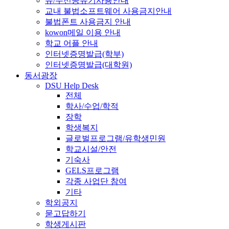
유/무선공유기사용안내
교내 불법소프트웨어 사용금지안내
불법폰트 사용금지 안내
kowon메일 이용 안내
학교 어플 안내
인터넷증명발급(학부)
인터넷증명발급(대학원)
동서광장
DSU Help Desk
전체
학사/수업/학적
장학
학생복지
글로벌프로그램/유학생민원
학교시설/안전
기숙사
GELS프로그램
각종 사업단 참여
기타
학외공지
묻고답하기
학생게시판