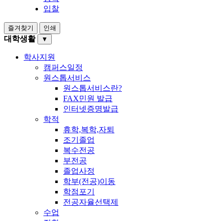
입찰
즐겨찾기
인쇄
대학생활
▼
학사지원
캠퍼스일정
원스톱서비스
원스톱서비스란?
FAX민원 발급
인터넷증명발급
학적
휴학,복학,자퇴
조기졸업
복수전공
부전공
졸업사정
학부(전공)이동
학점포기
전공자율선택제
수업