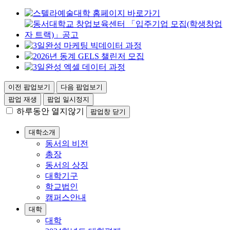
이전 팝업보기
다음 팝업보기
팝업 재생
팝업 일시정지
하루동안 열지않기
팝업창 닫기
대학소개
동서의 비전
총장
동서의 상징
대학기구
학교법인
캠퍼스안내
대학
대학