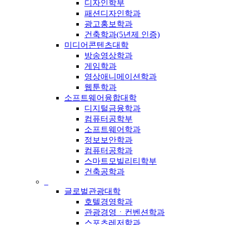
디자인학부
패션디자인학과
광고홍보학과
건축학과(5년제 인증)
미디어콘텐츠대학
방송영상학과
게임학과
영상애니메이션학과
웹툰학과
소프트웨어융합대학
디지털금융학과
컴퓨터공학부
소프트웨어학과
정보보안학과
컴퓨터공학과
스마트모빌리티학부
건축공학과
_
글로벌관광대학
호텔경영학과
관광경영ㆍ컨벤션학과
스포츠레저학과