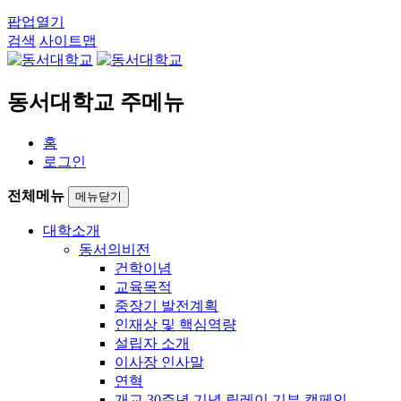
팝업열기
검색
사이트맵
동서대학교 주메뉴
홈
로그인
전체메뉴
메뉴닫기
대학소개
동서의비전
건학이념
교육목적
중장기 발전계획
인재상 및 핵심역량
설립자 소개
이사장 인사말
연혁
개교 30주년 기념 릴레이 기부 캠페인