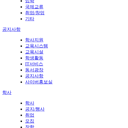
입학
국제교류
취업/창업
기타
공지사항
학사지원
교육시스템
교육시설
학생활동
IT서비스
동서광장
공지사항
사이버홍보실
학사
학사
공지/행사
취업
모집
장학