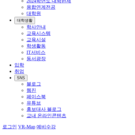
2024학년도 대학편제
융합연계전공
대학원
대학생활
학사안내
교육시스템
교육시설
학생활동
IT서비스
동서광장
입학
취업
SNS
블로그
웹진
페이스북
유튜브
홍보대사 블로그
교내 온라인콘텐츠
로그인
VR-Map
예비수강