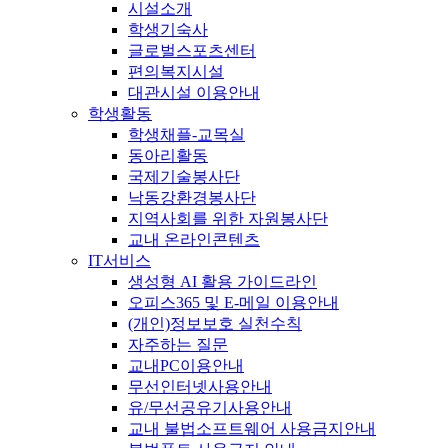
시설소개
학생기숙사
글로벌스포츠센터
편의복지시설
대관시설 이용안내
학생활동
학생채플-교목실
동아리활동
국제기술봉사단
낙동강환경봉사단
지역사회를 위한 자원봉사단
교내 온라인콘텐츠
IT서비스
생성형 AI 활용 가이드라인
오피스365 및 E-메일 이용안내
(개인)정보보호 실천수칙
자주하는 질문
교내PC이용안내
무선인터넷사용안내
유/무선공유기사용안내
교내 불법소프트웨어 사용금지안내