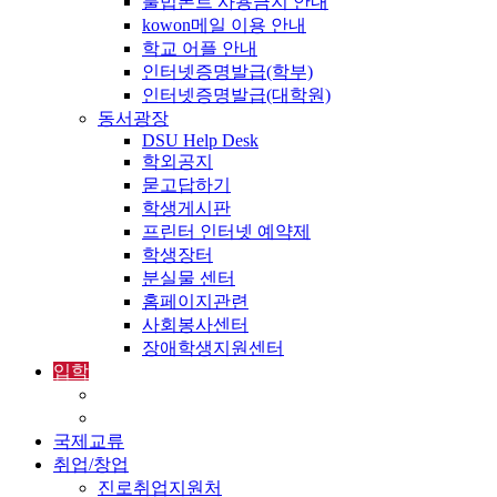
불법폰트 사용금지 안내
kowon메일 이용 안내
학교 어플 안내
인터넷증명발급(학부)
인터넷증명발급(대학원)
동서광장
DSU Help Desk
학외공지
묻고답하기
학생게시판
프린터 인터넷 예약제
학생장터
분실물 센터
홈페이지관련
사회봉사센터
장애학생지원센터
입학
입학정보
외국인입학-International Admissions
국제교류
취업/창업
진로취업지원처