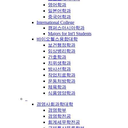
영어학과
일본어학과
중국어학과
International College
캠퍼스아시아학과
Majors for Int'l Students
바이오헬스융합대학
보건행정학과
임상병리학과
간호학과
치위생학과
방사선학과
작업치료학과
운동처방학과
체육학과
식품영양학과
_
경영사회과학대학
경영학부
경영학전공
회계세무학전공