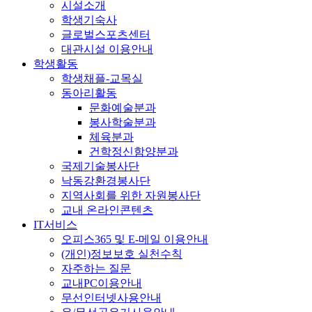
시설소개
학생기숙사
글로벌스포츠센터
대관시설 이용안내
학생활동
학생채플-교목실
동아리활동
문화예술분과
봉사학술분과
체육분과
건학정신함양분과
국제기술봉사단
낙동강환경봉사단
지역사회를 위한 자원봉사단
교내 온라인콘텐츠
IT서비스
오피스365 및 E-메일 이용안내
(개인)정보보호 실천수칙
자주하는 질문
교내PC이용안내
무선인터넷사용안내