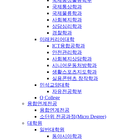
국제통상물류학부
국제통상학과
국제물류학과
사회복지학과
상담심리학과
경찰학과
미래커리어대학
ICT융합공학과
안전관리학과
사회복지상담학과
시니어운동처방학과
생활스포츠지도학과
실용콘텐츠 창작학과
민석교양대학
자유전공학부
Q College
융합연계전공
융합연계전공
소단위 전공과정(Micro Degree)
대학원
일반대학원
동아시아학과