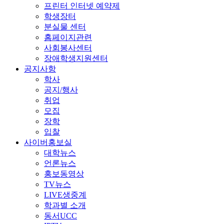
프린터 인터넷 예약제
학생장터
분실물 센터
홈페이지관련
사회봉사센터
장애학생지원센터
공지사항
학사
공지/행사
취업
모집
장학
입찰
사이버홍보실
대학뉴스
언론뉴스
홍보동영상
TV뉴스
LIVE생중계
학과별 소개
동서UCC