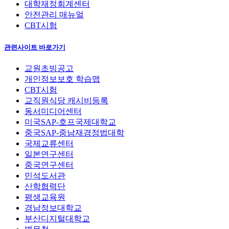
대학재정회계센터
안전관리 매뉴얼
CBT시험
관련사이트 바로가기
교원초빙공고
개인정보보호 학습맵
CBT시험
교직원식당 캐시비등록
동서미디어센터
미국SAP-호프국제대학교
중국SAP-중남재경정법대학
국제교류센터
일본연구센터
중국연구센터
민석도서관
산학협력단
평생교육원
경남정보대학교
부산디지털대학교