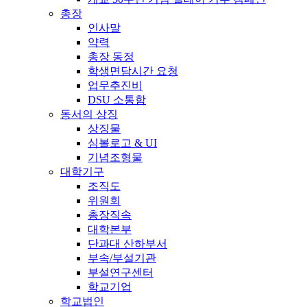
총장
인사말
약력
총장 동정
학생면담시간 요청
업무추진비
DSU 소통함
동서의 상징
상징물
심볼로고 & UI
기념조형물
대학기구
조직도
위원회
총장직속
대학본부
단과대 산하부서
부속/부설기관
부설연구센터
학교기업
학교법인