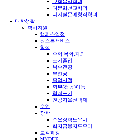
교회음악학과
다문화선교학과
디지털문예창작학과
대학생활
학사지원
캠퍼스일정
원스톱서비스
학적
휴학,복학,자퇴
조기졸업
복수전공
부전공
졸업사정
학부(전공)이동
학점포기
전공자율선택제
수업
장학
주요장학도우미
학자금융자도우미
교직과정
MYDEX