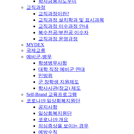
학자금융자도우미
교직과정
교직과정이란?
교직과정 설치학과 및 표시과목
교직과정 이수과정 안내
복수전공/부전공 이수자
교직과정 운영규정
MYDEX
국제교류
예비군-병무
학생병무사항
대학 직장 예비군 연대
민방위
군 장학생 지원제도
학사사관(장교) 제도
Self-Brand 교육프로그램
코로나19 일상회복지원단
공지사항
일상회복지원단
코로나19 개요
의심증상을 보이는 경우
예방수칙