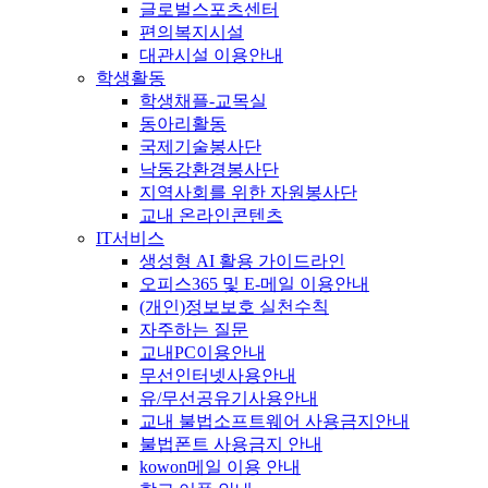
글로벌스포츠센터
편의복지시설
대관시설 이용안내
학생활동
학생채플-교목실
동아리활동
국제기술봉사단
낙동강환경봉사단
지역사회를 위한 자원봉사단
교내 온라인콘텐츠
IT서비스
생성형 AI 활용 가이드라인
오피스365 및 E-메일 이용안내
(개인)정보보호 실천수칙
자주하는 질문
교내PC이용안내
무선인터넷사용안내
유/무선공유기사용안내
교내 불법소프트웨어 사용금지안내
불법폰트 사용금지 안내
kowon메일 이용 안내