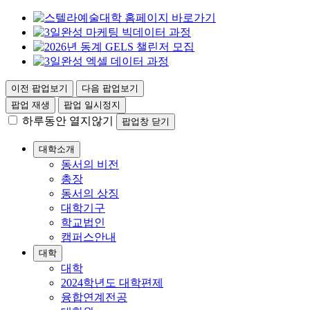
이전 팝업보기
다음 팝업보기
팝업 재생
팝업 일시정지
하루동안 열지않기
팝업창 닫기
대학소개
동서의 비전
총장
동서의 상징
대학기구
학교법인
캠퍼스안내
대학
대학
2024학년도 대학편제
융합연계전공