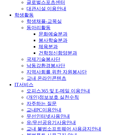
글로벌스포츠센터
대관시설 이용안내
학생활동
학생채플-교목실
동아리활동
문화예술분과
봉사학술분과
체육분과
건학정신함양분과
국제기술봉사단
낙동강환경봉사단
지역사회를 위한 자원봉사단
교내 온라인콘텐츠
IT서비스
오피스365 및 E-메일 이용안내
(개인)정보보호 실천수칙
자주하는 질문
교내PC이용안내
무선인터넷사용안내
유/무선공유기사용안내
교내 불법소프트웨어 사용금지안내