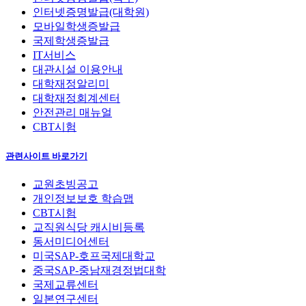
인터넷증명발급(대학원)
모바일학생증발급
국제학생증발급
IT서비스
대관시설 이용안내
대학재정알리미
대학재정회계센터
안전관리 매뉴얼
CBT시험
관련사이트 바로가기
교원초빙공고
개인정보보호 학습맵
CBT시험
교직원식당 캐시비등록
동서미디어센터
미국SAP-호프국제대학교
중국SAP-중남재경정법대학
국제교류센터
일본연구센터