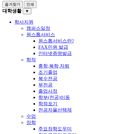
즐겨찾기
인쇄
대학생활
▼
학사지원
캠퍼스일정
원스톱서비스
원스톱서비스란?
FAX민원 발급
인터넷증명발급
학적
휴학,복학,자퇴
조기졸업
복수전공
부전공
졸업사정
학부(전공)이동
학점포기
전공자율선택제
수업
장학
주요장학도우미