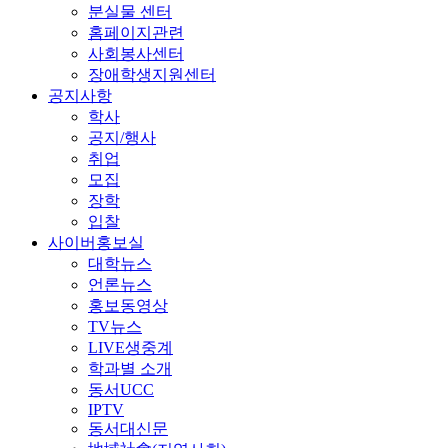
분실물 센터
홈페이지관련
사회봉사센터
장애학생지원센터
공지사항
학사
공지/행사
취업
모집
장학
입찰
사이버홍보실
대학뉴스
언론뉴스
홍보동영상
TV뉴스
LIVE생중계
학과별 소개
동서UCC
IPTV
동서대신문