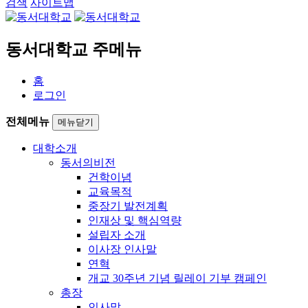
검색
사이트맵
동서대학교 주메뉴
홈
로그인
전체메뉴
메뉴닫기
대학소개
동서의비전
건학이념
교육목적
중장기 발전계획
인재상 및 핵심역량
설립자 소개
이사장 인사말
연혁
개교 30주년 기념 릴레이 기부 캠페인
총장
인사말