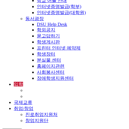
학교 어플 안내
인터넷증명발급(학부)
인터넷증명발급(대학원)
동서광장
DSU Help Desk
학외공지
묻고답하기
학생게시판
프린터 인터넷 예약제
학생장터
분실물 센터
홈페이지관련
사회봉사센터
장애학생지원센터
입학
입학정보
외국인입학-International Admissions
국제교류
취업/창업
진로취업지원처
창업지원단