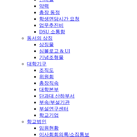
약력
총장 동정
학생면담시간 요청
업무추진비
DSU 소통함
동서의 상징
상징물
심볼로고 & UI
기념조형물
대학기구
조직도
위원회
총장직속
대학본부
단과대 산하부서
부속/부설기관
부설연구센터
학교기업
학교법인
임원현황
이사회회의록/소집통보