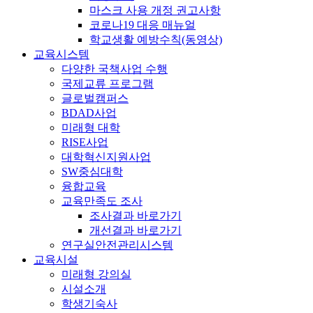
마스크 사용 개정 권고사항
코로나19 대응 매뉴얼
학교생활 예방수칙(동영상)
교육시스템
다양한 국책사업 수행
국제교류 프로그램
글로벌캠퍼스
BDAD사업
미래형 대학
RISE사업
대학혁신지원사업
SW중심대학
융합교육
교육만족도 조사
조사결과 바로가기
개선결과 바로가기
연구실안전관리시스템
교육시설
미래형 강의실
시설소개
학생기숙사