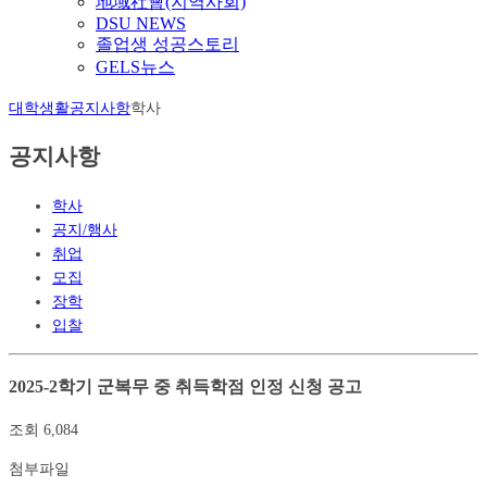
地域社會(지역사회)
DSU NEWS
졸업생 성공스토리
GELS뉴스
대학생활
공지사항
학사
공지사항
학사
공지/행사
취업
모집
장학
입찰
2025-2학기 군복무 중 취득학점 인정 신청 공고
조회
6,084
첨부파일