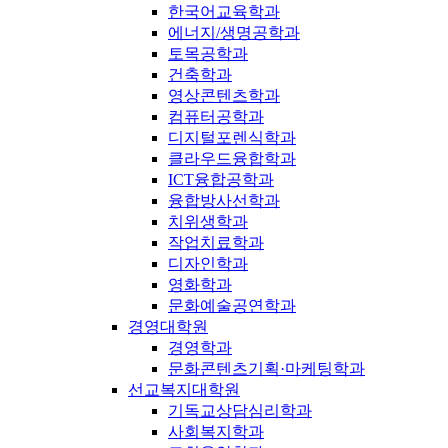
한국어교육학과
에너지/생명공학과
토목공학과
건축학과
영상콘텐츠학과
컴퓨터공학과
디지털포렌식학과
클라우드융합학과
ICT융합공학과
융합방사선학과
치위생학과
작업치료학과
디자인학과
영화학과
문화예술공연학과
경영대학원
경영학과
문화콘텐츠기획·마케팅학과
선교복지대학원
기독교상담심리학과
사회복지학과