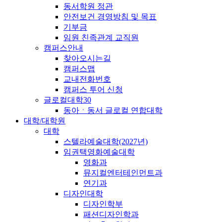
동서학원 정관
안전보건 경영방침 및 목표
기부금
임원 친족관계 교직원
캠퍼스안내
찾아오시는길
캠퍼스맵
교내전화번호
캠퍼스 투어 신청
글로컬대학30
동아ㆍ동서 글로컬 연합대학
대학/대학원
대학
스텔라예술대학(2027년)
임권택영화예술대학
영화과
뮤지컬엔터테인먼트과
연기과
디자인대학
디자인학부
패션디자인학과