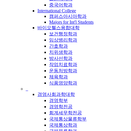
중국어학과
International College
캠퍼스아시아학과
Majors for Int'l Students
바이오헬스융합대학
보건행정학과
임상병리학과
간호학과
치위생학과
방사선학과
작업치료학과
운동처방학과
체육학과
식품영양학과
_
경영사회과학대학
경영학부
경영학전공
회계세무학전공
국제통상물류학부
국제통상학과