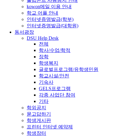
불법폰트 사용금지 안내
kowon메일 이용 안내
학교 어플 안내
인터넷증명발급(학부)
인터넷증명발급(대학원)
동서광장
DSU Help Desk
전체
학사/수업/학적
장학
학생복지
글로벌프로그램/유학생민원
학교시설/안전
기숙사
GELS프로그램
각종 사업단 참여
기타
학외공지
묻고답하기
학생게시판
프린터 인터넷 예약제
학생장터