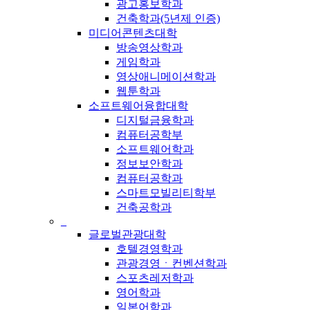
광고홍보학과
건축학과(5년제 인증)
미디어콘텐츠대학
방송영상학과
게임학과
영상애니메이션학과
웹툰학과
소프트웨어융합대학
디지털금융학과
컴퓨터공학부
소프트웨어학과
정보보안학과
컴퓨터공학과
스마트모빌리티학부
건축공학과
_
글로벌관광대학
호텔경영학과
관광경영ㆍ컨벤션학과
스포츠레저학과
영어학과
일본어학과