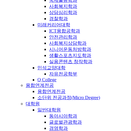
국제물류학과
사회복지학과
상담심리학과
경찰학과
미래커리어대학
ICT융합공학과
안전관리학과
사회복지상담학과
시니어운동처방학과
생활스포츠지도학과
실용콘텐츠 창작학과
민석교양대학
자유전공학부
Q College
융합연계전공
융합연계전공
소단위 전공과정(Micro Degree)
대학원
일반대학원
동아시아학과
글로벌관광학과
경영학과