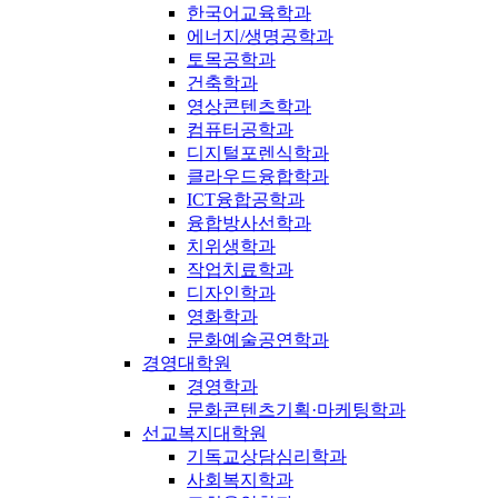
한국어교육학과
에너지/생명공학과
토목공학과
건축학과
영상콘텐츠학과
컴퓨터공학과
디지털포렌식학과
클라우드융합학과
ICT융합공학과
융합방사선학과
치위생학과
작업치료학과
디자인학과
영화학과
문화예술공연학과
경영대학원
경영학과
문화콘텐츠기획·마케팅학과
선교복지대학원
기독교상담심리학과
사회복지학과