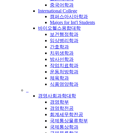
중국어학과
International College
캠퍼스아시아학과
Majors for Int'l Students
바이오헬스융합대학
보건행정학과
임상병리학과
간호학과
치위생학과
방사선학과
작업치료학과
운동처방학과
체육학과
식품영양학과
_
경영사회과학대학
경영학부
경영학전공
회계세무학전공
국제통상물류학부
국제통상학과