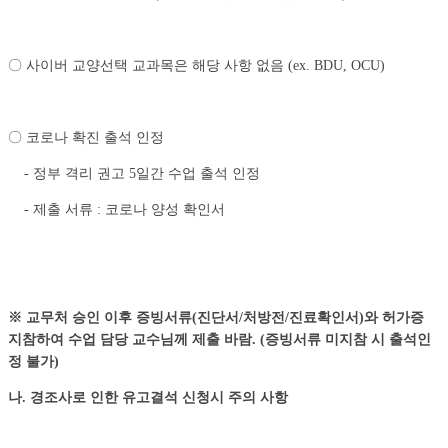
〇 사이버 교양선택 교과목은 해당 사항 없음 (ex. BDU, OCU)
〇 코로나 확진 출석 인정
- 정부 격리 권고 5일간 수업 출석 인정
- 제출 서류 : 코로나 양성 확인서
※
교무처 승인 이후 증빙서류
(
진단서
/
처방전
/
진료확인서
)
와 허가증
지참하여 수업 담당 교수님께 제출 바람
. (
증빙서류 미지참 시 출석인
정 불가
)
나
.
경조사로 인한 유고결석 신청시 주의 사항