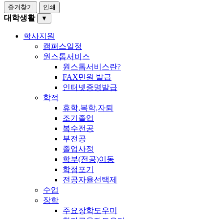
즐겨찾기
인쇄
대학생활
▼
학사지원
캠퍼스일정
원스톱서비스
원스톱서비스란?
FAX민원 발급
인터넷증명발급
학적
휴학,복학,자퇴
조기졸업
복수전공
부전공
졸업사정
학부(전공)이동
학점포기
전공자율선택제
수업
장학
주요장학도우미