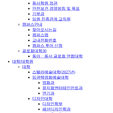
동서학원 정관
안전보건 경영방침 및 목표
기부금
임원 친족관계 교직원
캠퍼스안내
찾아오시는길
캠퍼스맵
교내전화번호
캠퍼스 투어 신청
글로컬대학30
동아ㆍ동서 글로컬 연합대학
대학/대학원
대학
스텔라예술대학(2027년)
임권택영화예술대학
영화과
뮤지컬엔터테인먼트과
연기과
디자인대학
디자인학부
패션디자인학과