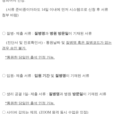
청되어야 인정.
(서류 준비중이더라도 14일 이내에 먼저 시스템으로 신청 후 서류
첨부 바람)
〇 질병- 제출 서류 :
질병명
과
병원 방문일
이 기재된 서류
(진단서 및 진료확인서) -
통원날짜 및
질병명 혹은 질병코드가 없는
경우 승인 불가
.
*통원한 당일만 출석 인정 가능.
〇 입원- 제출 서류 :
입원 기간
및
질병명
이 기재된 서류
〇 생리 공결 1일- 제출 서류 :
질병명
과 병원
방문일
이 기재된 서류
*통원한 당일만 출석 인정 가능.
〇 사이버 강의는 제외. (ZOOM 원격 동시 수업은 인정)