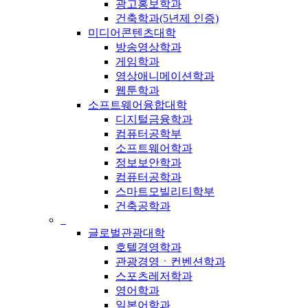
광고홍보학과
건축학과(5년제 인증)
미디어콘텐츠대학
방송영상학과
게임학과
영상애니메이션학과
웹툰학과
소프트웨어융합대학
디지털금융학과
컴퓨터공학부
소프트웨어학과
정보보안학과
컴퓨터공학과
스마트모빌리티학부
건축공학과
_
글로벌관광대학
호텔경영학과
관광경영ㆍ컨벤션학과
스포츠레저학과
영어학과
일본어학과