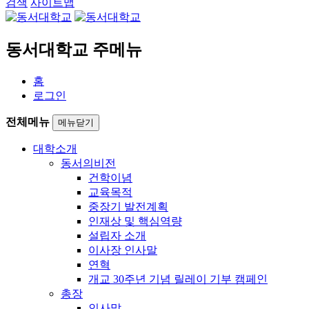
검색
사이트맵
동서대학교 주메뉴
홈
로그인
전체메뉴
메뉴닫기
대학소개
동서의비전
건학이념
교육목적
중장기 발전계획
인재상 및 핵심역량
설립자 소개
이사장 인사말
연혁
개교 30주년 기념 릴레이 기부 캠페인
총장
인사말