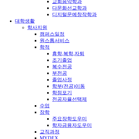
교회음악학과
다문화선교학과
디지털문예창작학과
대학생활
학사지원
캠퍼스일정
원스톱서비스
학적
휴학,복학,자퇴
조기졸업
복수전공
부전공
졸업사정
학부(전공)이동
학점포기
전공자율선택제
수업
장학
주요장학도우미
학자금융자도우미
교직과정
MYDEX