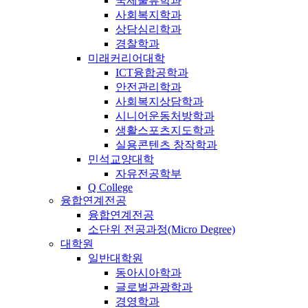
국제물류학과
사회복지학과
상담심리학과
경찰학과
미래커리어대학
ICT융합공학과
안전관리학과
사회복지상담학과
시니어운동처방학과
생활스포츠지도학과
실용콘텐츠 창작학과
민석교양대학
자유전공학부
Q College
융합연계전공
융합연계전공
소단위 전공과정(Micro Degree)
대학원
일반대학원
동아시아학과
글로벌관광학과
경영학과