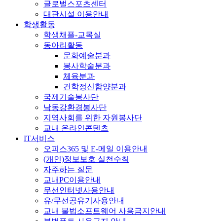
글로벌스포츠센터
대관시설 이용안내
학생활동
학생채플-교목실
동아리활동
문화예술분과
봉사학술분과
체육분과
건학정신함양분과
국제기술봉사단
낙동강환경봉사단
지역사회를 위한 자원봉사단
교내 온라인콘텐츠
IT서비스
오피스365 및 E-메일 이용안내
(개인)정보보호 실천수칙
자주하는 질문
교내PC이용안내
무선인터넷사용안내
유/무선공유기사용안내
교내 불법소프트웨어 사용금지안내