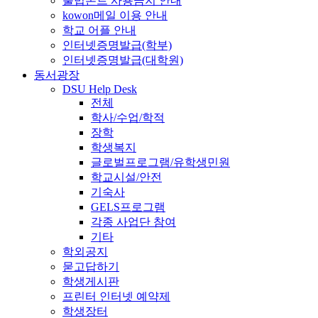
불법폰트 사용금지 안내
kowon메일 이용 안내
학교 어플 안내
인터넷증명발급(학부)
인터넷증명발급(대학원)
동서광장
DSU Help Desk
전체
학사/수업/학적
장학
학생복지
글로벌프로그램/유학생민원
학교시설/안전
기숙사
GELS프로그램
각종 사업단 참여
기타
학외공지
묻고답하기
학생게시판
프린터 인터넷 예약제
학생장터