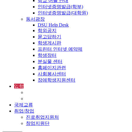
학교 어플 안내
인터넷증명발급(학부)
인터넷증명발급(대학원)
동서광장
DSU Help Desk
학외공지
묻고답하기
학생게시판
프린터 인터넷 예약제
학생장터
분실물 센터
홈페이지관련
사회봉사센터
장애학생지원센터
입학
입학정보
외국인입학-International Admissions
국제교류
취업/창업
진로취업지원처
창업지원단