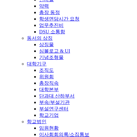
약력
총장 동정
학생면담시간 요청
업무추진비
DSU 소통함
동서의 상징
상징물
심볼로고 & UI
기념조형물
대학기구
조직도
위원회
총장직속
대학본부
단과대 산하부서
부속/부설기관
부설연구센터
학교기업
학교법인
임원현황
이사회회의록/소집통보