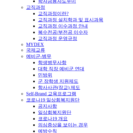
학자금융자도우미
교직과정
교직과정이란?
교직과정 설치학과 및 표시과목
교직과정 이수과정 안내
복수전공/부전공 이수자
교직과정 운영규정
MYDEX
국제교류
예비군-병무
학생병무사항
대학 직장 예비군 연대
민방위
군 장학생 지원제도
학사사관(장교) 제도
Self-Brand 교육프로그램
코로나19 일상회복지원단
공지사항
일상회복지원단
코로나19 개요
의심증상을 보이는 경우
예방수칙