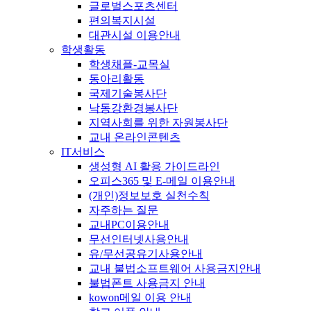
글로벌스포츠센터
편의복지시설
대관시설 이용안내
학생활동
학생채플-교목실
동아리활동
국제기술봉사단
낙동강환경봉사단
지역사회를 위한 자원봉사단
교내 온라인콘텐츠
IT서비스
생성형 AI 활용 가이드라인
오피스365 및 E-메일 이용안내
(개인)정보보호 실천수칙
자주하는 질문
교내PC이용안내
무선인터넷사용안내
유/무선공유기사용안내
교내 불법소프트웨어 사용금지안내
불법폰트 사용금지 안내
kowon메일 이용 안내