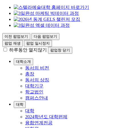
이전 팝업보기
다음 팝업보기
팝업 재생
팝업 일시정지
하루동안 열지않기
팝업창 닫기
대학소개
동서의 비전
총장
동서의 상징
대학기구
학교법인
캠퍼스안내
대학
대학
2024학년도 대학편제
융합연계전공