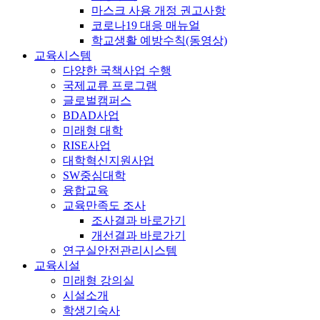
마스크 사용 개정 권고사항
코로나19 대응 매뉴얼
학교생활 예방수칙(동영상)
교육시스템
다양한 국책사업 수행
국제교류 프로그램
글로벌캠퍼스
BDAD사업
미래형 대학
RISE사업
대학혁신지원사업
SW중심대학
융합교육
교육만족도 조사
조사결과 바로가기
개선결과 바로가기
연구실안전관리시스템
교육시설
미래형 강의실
시설소개
학생기숙사