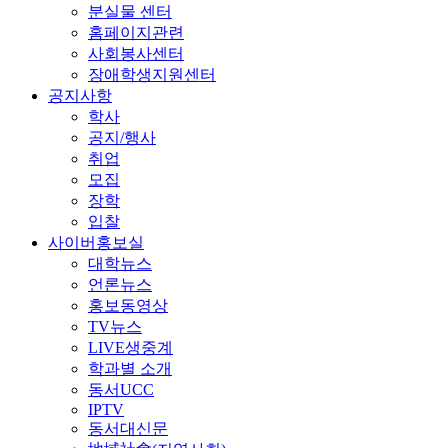
분실물 센터
홈페이지관련
사회봉사센터
장애학생지원센터
공지사항
학사
공지/행사
취업
모집
장학
입찰
사이버홍보실
대학뉴스
언론뉴스
홍보동영상
TV뉴스
LIVE생중계
학과별 소개
동서UCC
IPTV
동서대신문