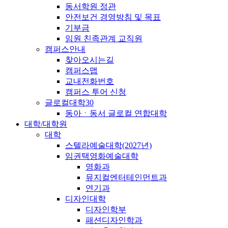
동서학원 정관
안전보건 경영방침 및 목표
기부금
임원 친족관계 교직원
캠퍼스안내
찾아오시는길
캠퍼스맵
교내전화번호
캠퍼스 투어 신청
글로컬대학30
동아ㆍ동서 글로컬 연합대학
대학/대학원
대학
스텔라예술대학(2027년)
임권택영화예술대학
영화과
뮤지컬엔터테인먼트과
연기과
디자인대학
디자인학부
패션디자인학과