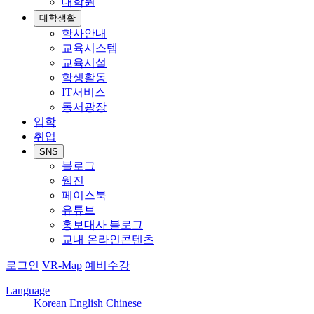
대학원
대학생활
학사안내
교육시스템
교육시설
학생활동
IT서비스
동서광장
입학
취업
SNS
블로그
웹진
페이스북
유튜브
홍보대사 블로그
교내 온라인콘텐츠
로그인
VR-Map
예비수강
Language
Korean
English
Chinese