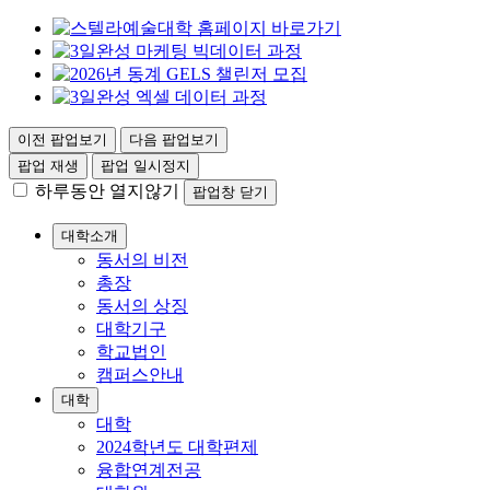
이전 팝업보기
다음 팝업보기
팝업 재생
팝업 일시정지
하루동안 열지않기
팝업창 닫기
대학소개
동서의 비전
총장
동서의 상징
대학기구
학교법인
캠퍼스안내
대학
대학
2024학년도 대학편제
융합연계전공