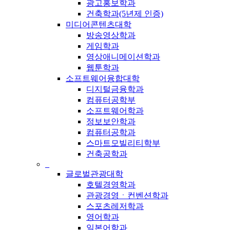
광고홍보학과
건축학과(5년제 인증)
미디어콘텐츠대학
방송영상학과
게임학과
영상애니메이션학과
웹툰학과
소프트웨어융합대학
디지털금융학과
컴퓨터공학부
소프트웨어학과
정보보안학과
컴퓨터공학과
스마트모빌리티학부
건축공학과
_
글로벌관광대학
호텔경영학과
관광경영ㆍ컨벤션학과
스포츠레저학과
영어학과
일본어학과