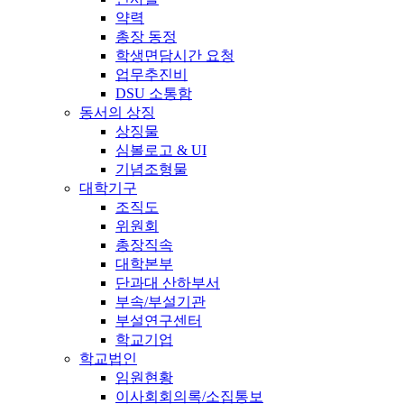
약력
총장 동정
학생면담시간 요청
업무추진비
DSU 소통함
동서의 상징
상징물
심볼로고 & UI
기념조형물
대학기구
조직도
위원회
총장직속
대학본부
단과대 산하부서
부속/부설기관
부설연구센터
학교기업
학교법인
임원현황
이사회회의록/소집통보