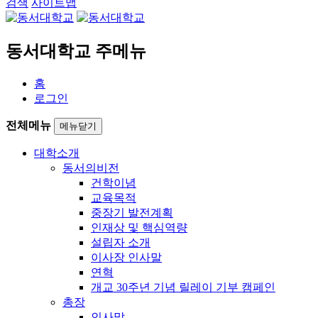
검색
사이트맵
동서대학교 주메뉴
홈
로그인
전체메뉴
메뉴닫기
대학소개
동서의비전
건학이념
교육목적
중장기 발전계획
인재상 및 핵심역량
설립자 소개
이사장 인사말
연혁
개교 30주년 기념 릴레이 기부 캠페인
총장
인사말