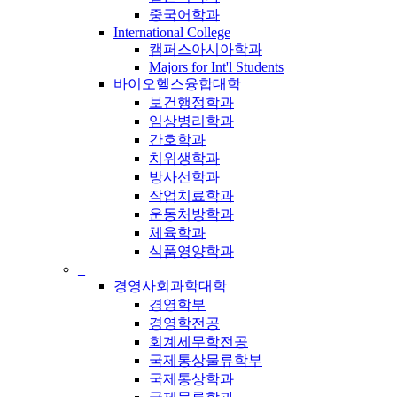
중국어학과
International College
캠퍼스아시아학과
Majors for Int'l Students
바이오헬스융합대학
보건행정학과
임상병리학과
간호학과
치위생학과
방사선학과
작업치료학과
운동처방학과
체육학과
식품영양학과
_
경영사회과학대학
경영학부
경영학전공
회계세무학전공
국제통상물류학부
국제통상학과