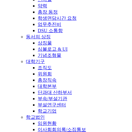
약력
총장 동정
학생면담시간 요청
업무추진비
DSU 소통함
동서의 상징
상징물
심볼로고 & UI
기념조형물
대학기구
조직도
위원회
총장직속
대학본부
단과대 산하부서
부속/부설기관
부설연구센터
학교기업
학교법인
임원현황
이사회회의록/소집통보