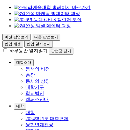
이전 팝업보기
다음 팝업보기
팝업 재생
팝업 일시정지
하루동안 열지않기
팝업창 닫기
대학소개
동서의 비전
총장
동서의 상징
대학기구
학교법인
캠퍼스안내
대학
대학
2024학년도 대학편제
융합연계전공