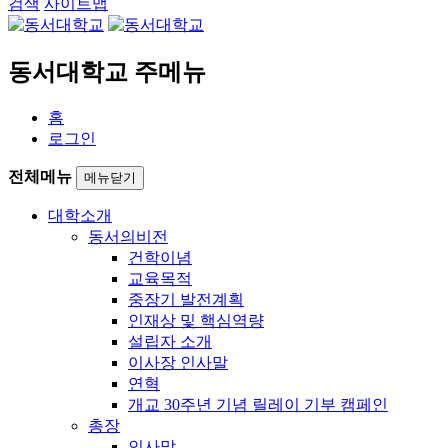
검색
사이트맵
동서대학교 주메뉴
홈
로그인
전체메뉴
메뉴닫기
대학소개
동서의비전
건학이념
교육목적
중장기 발전계획
인재상 및 핵심역량
설립자 소개
이사장 인사말
연혁
개교 30주년 기념 릴레이 기부 캠페인
총장
인사말