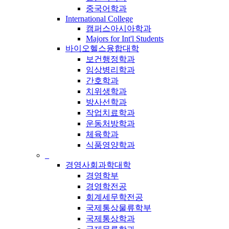
중국어학과
International College
캠퍼스아시아학과
Majors for Int'l Students
바이오헬스융합대학
보건행정학과
임상병리학과
간호학과
치위생학과
방사선학과
작업치료학과
운동처방학과
체육학과
식품영양학과
_
경영사회과학대학
경영학부
경영학전공
회계세무학전공
국제통상물류학부
국제통상학과