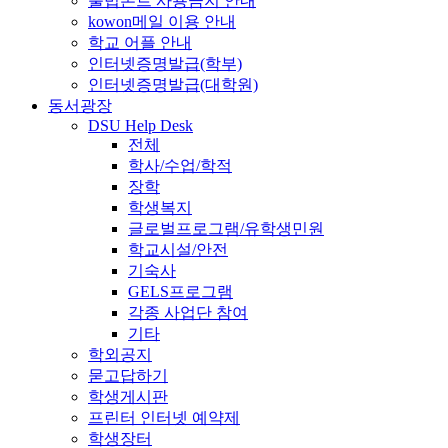
불법폰트 사용금지 안내
kowon메일 이용 안내
학교 어플 안내
인터넷증명발급(학부)
인터넷증명발급(대학원)
동서광장
DSU Help Desk
전체
학사/수업/학적
장학
학생복지
글로벌프로그램/유학생민원
학교시설/안전
기숙사
GELS프로그램
각종 사업단 참여
기타
학외공지
묻고답하기
학생게시판
프린터 인터넷 예약제
학생장터