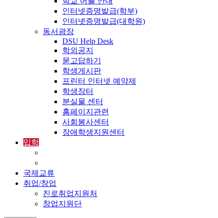
학교 어플 안내
인터넷증명발급(학부)
인터넷증명발급(대학원)
동서광장
DSU Help Desk
학외공지
묻고답하기
학생게시판
프린터 인터넷 예약제
학생장터
분실물 센터
홈페이지관련
사회봉사센터
장애학생지원센터
입학
입학정보
외국인입학-International Admissions
국제교류
취업/창업
진로취업지원처
창업지원단