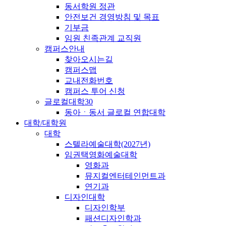
동서학원 정관
안전보건 경영방침 및 목표
기부금
임원 친족관계 교직원
캠퍼스안내
찾아오시는길
캠퍼스맵
교내전화번호
캠퍼스 투어 신청
글로컬대학30
동아ㆍ동서 글로컬 연합대학
대학/대학원
대학
스텔라예술대학(2027년)
임권택영화예술대학
영화과
뮤지컬엔터테인먼트과
연기과
디자인대학
디자인학부
패션디자인학과