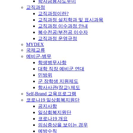
학자금융자도우미
교직과정
교직과정이란?
교직과정 설치학과 및 표시과목
교직과정 이수과정 안내
복수전공/부전공 이수자
교직과정 운영규정
MYDEX
국제교류
예비군-병무
학생병무사항
대학 직장 예비군 연대
민방위
군 장학생 지원제도
학사사관(장교) 제도
Self-Brand 교육프로그램
코로나19 일상회복지원단
공지사항
일상회복지원단
코로나19 개요
의심증상을 보이는 경우
예방수칙