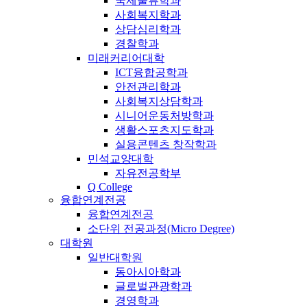
국제물류학과
사회복지학과
상담심리학과
경찰학과
미래커리어대학
ICT융합공학과
안전관리학과
사회복지상담학과
시니어운동처방학과
생활스포츠지도학과
실용콘텐츠 창작학과
민석교양대학
자유전공학부
Q College
융합연계전공
융합연계전공
소단위 전공과정(Micro Degree)
대학원
일반대학원
동아시아학과
글로벌관광학과
경영학과