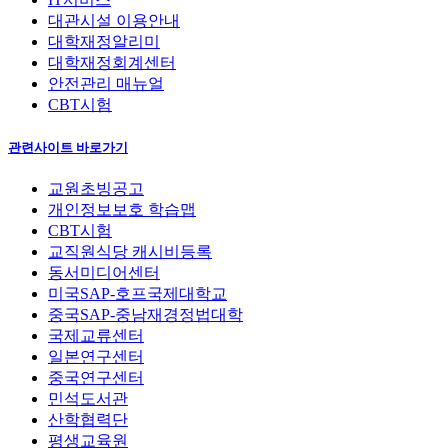
대관시설 이용안내
대학재정알리미
대학재정회계센터
안전관리 매뉴얼
CBT시험
관련사이트 바로가기
교원초빙공고
개인정보보호 학습맵
CBT시험
교직원식당 캐시비등록
동서미디어센터
미국SAP-호프국제대학교
중국SAP-중남재경정법대학
국제교류센터
일본연구센터
중국연구센터
민석도서관
산학협력단
평생교육원