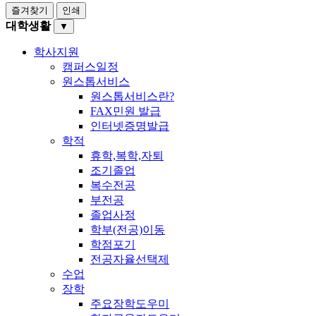
즐겨찾기
인쇄
대학생활
▼
학사지원
캠퍼스일정
원스톱서비스
원스톱서비스란?
FAX민원 발급
인터넷증명발급
학적
휴학,복학,자퇴
조기졸업
복수전공
부전공
졸업사정
학부(전공)이동
학점포기
전공자율선택제
수업
장학
주요장학도우미