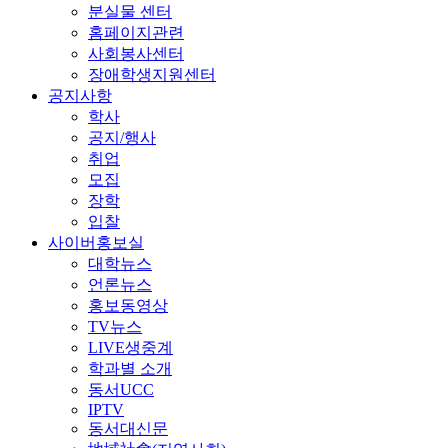
분실물 센터
홈페이지관련
사회봉사센터
장애학생지원센터
공지사항
학사
공지/행사
취업
모집
장학
입찰
사이버홍보실
대학뉴스
언론뉴스
홍보동영상
TV뉴스
LIVE생중계
학과별 소개
동서UCC
IPTV
동서대신문