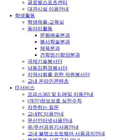
글로벌스포츠센터
대관시설 이용안내
학생활동
학생채플-교목실
동아리활동
문화예술분과
봉사학술분과
체육분과
건학정신함양분과
국제기술봉사단
낙동강환경봉사단
지역사회를 위한 자원봉사단
교내 온라인콘텐츠
IT서비스
오피스365 및 E-메일 이용안내
(개인)정보보호 실천수칙
자주하는 질문
교내PC이용안내
무선인터넷사용안내
유/무선공유기사용안내
교내 불법소프트웨어 사용금지안내