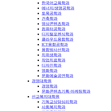
한국어교육학과
에너지/생명공학과
토목공학과
건축학과
영상콘텐츠학과
컴퓨터공학과
디지털포렌식학과
클라우드융합학과
ICT융합공학과
융합방사선학과
치위생학과
작업치료학과
디자인학과
영화학과
문화예술공연학과
경영대학원
경영학과
문화콘텐츠기획·마케팅학과
선교복지대학원
기독교상담심리학과
사회복지학과