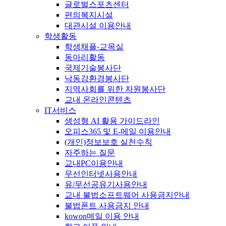
글로벌스포츠센터
편의복지시설
대관시설 이용안내
학생활동
학생채플-교목실
동아리활동
국제기술봉사단
낙동강환경봉사단
지역사회를 위한 자원봉사단
교내 온라인콘텐츠
IT서비스
생성형 AI 활용 가이드라인
오피스365 및 E-메일 이용안내
(개인)정보보호 실천수칙
자주하는 질문
교내PC이용안내
무선인터넷사용안내
유/무선공유기사용안내
교내 불법소프트웨어 사용금지안내
불법폰트 사용금지 안내
kowon메일 이용 안내