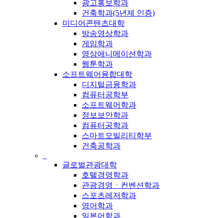
광고홍보학과
건축학과(5년제 인증)
미디어콘텐츠대학
방송영상학과
게임학과
영상애니메이션학과
웹툰학과
소프트웨어융합대학
디지털금융학과
컴퓨터공학부
소프트웨어학과
정보보안학과
컴퓨터공학과
스마트모빌리티학부
건축공학과
_
글로벌관광대학
호텔경영학과
관광경영ㆍ컨벤션학과
스포츠레저학과
영어학과
일본어학과