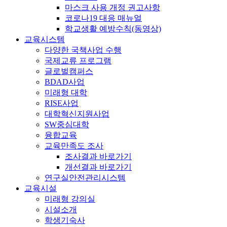
마스크 사용 개정 권고사항
코로나19 대응 매뉴얼
학교생활 예방수칙(동영상)
교육시스템
다양한 국책사업 수행
국제교류 프로그램
글로벌캠퍼스
BDAD사업
미래형 대학
RISE사업
대학혁신지원사업
SW중심대학
융합교육
교육만족도 조사
조사결과 바로가기
개선결과 바로가기
연구실안전관리시스템
교육시설
미래형 강의실
시설소개
학생기숙사