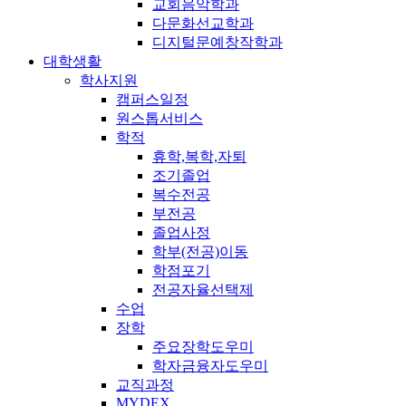
교회음악학과
다문화선교학과
디지털문예창작학과
대학생활
학사지원
캠퍼스일정
원스톱서비스
학적
휴학,복학,자퇴
조기졸업
복수전공
부전공
졸업사정
학부(전공)이동
학점포기
전공자율선택제
수업
장학
주요장학도우미
학자금융자도우미
교직과정
MYDEX