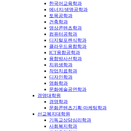
한국어교육학과
에너지/생명공학과
토목공학과
건축학과
영상콘텐츠학과
컴퓨터공학과
디지털포렌식학과
클라우드융합학과
ICT융합공학과
융합방사선학과
치위생학과
작업치료학과
디자인학과
영화학과
문화예술공연학과
경영대학원
경영학과
문화콘텐츠기획·마케팅학과
선교복지대학원
기독교상담심리학과
사회복지학과