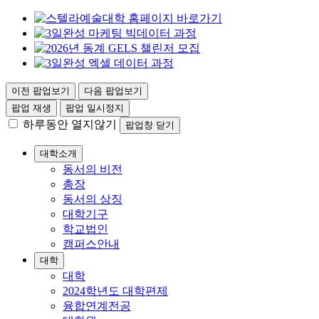
이전 팝업보기
다음 팝업보기
팝업 재생
팝업 일시정지
하루동안 열지않기
팝업창 닫기
대학소개
동서의 비전
총장
동서의 상징
대학기구
학교법인
캠퍼스안내
대학
대학
2024학년도 대학편제
융합연계전공