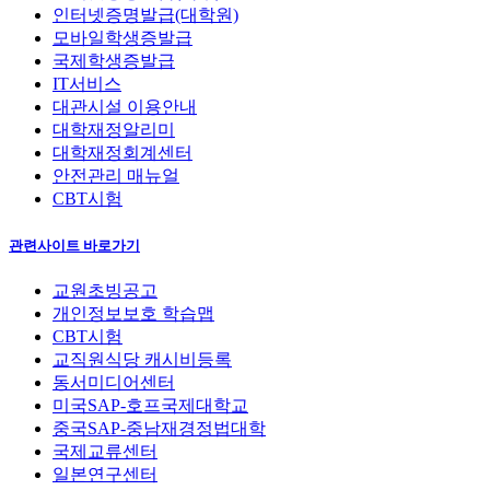
인터넷증명발급(대학원)
모바일학생증발급
국제학생증발급
IT서비스
대관시설 이용안내
대학재정알리미
대학재정회계센터
안전관리 매뉴얼
CBT시험
관련사이트 바로가기
교원초빙공고
개인정보보호 학습맵
CBT시험
교직원식당 캐시비등록
동서미디어센터
미국SAP-호프국제대학교
중국SAP-중남재경정법대학
국제교류센터
일본연구센터