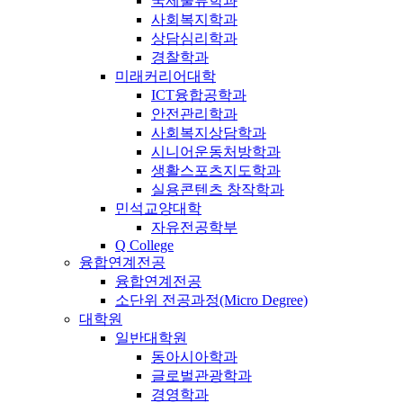
국제물류학과
사회복지학과
상담심리학과
경찰학과
미래커리어대학
ICT융합공학과
안전관리학과
사회복지상담학과
시니어운동처방학과
생활스포츠지도학과
실용콘텐츠 창작학과
민석교양대학
자유전공학부
Q College
융합연계전공
융합연계전공
소단위 전공과정(Micro Degree)
대학원
일반대학원
동아시아학과
글로벌관광학과
경영학과