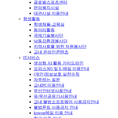
글로벌스포츠센터
편의복지시설
대관시설 이용안내
학생활동
학생채플-교목실
동아리활동
국제기술봉사단
낙동강환경봉사단
지역사회를 위한 자원봉사단
교내 온라인콘텐츠
IT서비스
생성형 AI 활용 가이드라인
오피스365 및 E-메일 이용안내
(개인)정보보호 실천수칙
자주하는 질문
교내PC이용안내
무선인터넷사용안내
유/무선공유기사용안내
교내 불법소프트웨어 사용금지안내
불법폰트 사용금지 안내
kowon메일 이용 안내