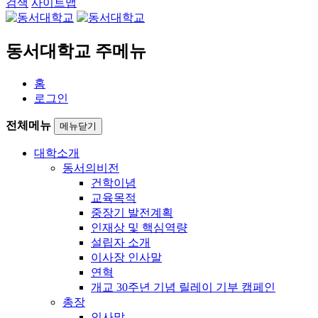
검색
사이트맵
동서대학교 주메뉴
홈
로그인
전체메뉴
메뉴닫기
대학소개
동서의비전
건학이념
교육목적
중장기 발전계획
인재상 및 핵심역량
설립자 소개
이사장 인사말
연혁
개교 30주년 기념 릴레이 기부 캠페인
총장
인사말