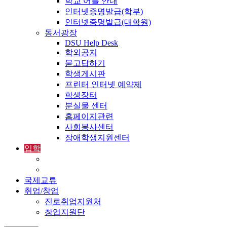
학교 어플 안내
인터넷증명발급(학부)
인터넷증명발급(대학원)
동서광장
DSU Help Desk
학외공지
묻고답하기
학생게시판
프린터 인터넷 예약제
학생장터
분실물 센터
홈페이지관련
사회봉사센터
장애학생지원센터
입학
입학정보
외국인입학-International Admissions
국제교류
취업/창업
진로취업지원처
창업지원단