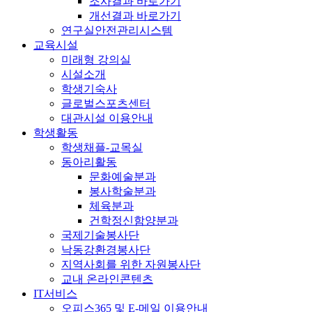
조사결과 바로가기
개선결과 바로가기
연구실안전관리시스템
교육시설
미래형 강의실
시설소개
학생기숙사
글로벌스포츠센터
대관시설 이용안내
학생활동
학생채플-교목실
동아리활동
문화예술분과
봉사학술분과
체육분과
건학정신함양분과
국제기술봉사단
낙동강환경봉사단
지역사회를 위한 자원봉사단
교내 온라인콘텐츠
IT서비스
오피스365 및 E-메일 이용안내