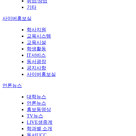
취업/창업
기타
사이버홍보실
학사지원
교육시스템
교육시설
학생활동
IT서비스
동서광장
공지사항
사이버홍보실
언론뉴스
대학뉴스
언론뉴스
홍보동영상
TV뉴스
LIVE생중계
학과별 소개
동서UCC