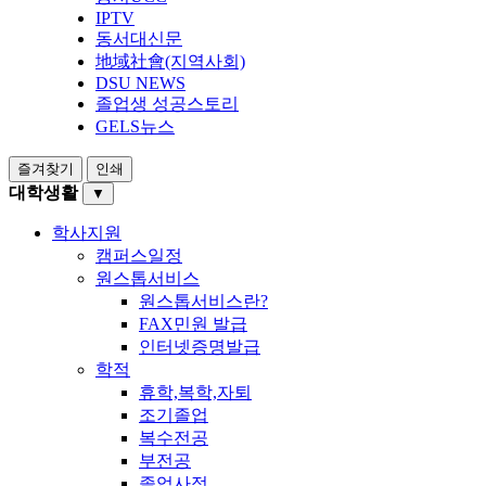
IPTV
동서대신문
地域社會(지역사회)
DSU NEWS
졸업생 성공스토리
GELS뉴스
즐겨찾기
인쇄
대학생활
▼
학사지원
캠퍼스일정
원스톱서비스
원스톱서비스란?
FAX민원 발급
인터넷증명발급
학적
휴학,복학,자퇴
조기졸업
복수전공
부전공
졸업사정