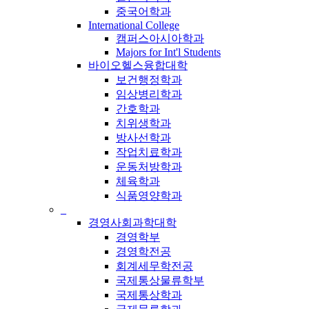
중국어학과
International College
캠퍼스아시아학과
Majors for Int'l Students
바이오헬스융합대학
보건행정학과
임상병리학과
간호학과
치위생학과
방사선학과
작업치료학과
운동처방학과
체육학과
식품영양학과
_
경영사회과학대학
경영학부
경영학전공
회계세무학전공
국제통상물류학부
국제통상학과