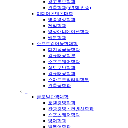
광고홍보학과
건축학과(5년제 인증)
미디어콘텐츠대학
방송영상학과
게임학과
영상애니메이션학과
웹툰학과
소프트웨어융합대학
디지털금융학과
컴퓨터공학부
소프트웨어학과
정보보안학과
컴퓨터공학과
스마트모빌리티학부
건축공학과
_
글로벌관광대학
호텔경영학과
관광경영ㆍ컨벤션학과
스포츠레저학과
영어학과
일본어학과