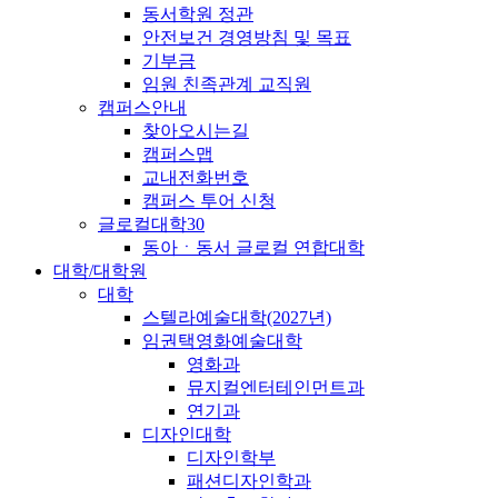
동서학원 정관
안전보건 경영방침 및 목표
기부금
임원 친족관계 교직원
캠퍼스안내
찾아오시는길
캠퍼스맵
교내전화번호
캠퍼스 투어 신청
글로컬대학30
동아ㆍ동서 글로컬 연합대학
대학/대학원
대학
스텔라예술대학(2027년)
임권택영화예술대학
영화과
뮤지컬엔터테인먼트과
연기과
디자인대학
디자인학부
패션디자인학과