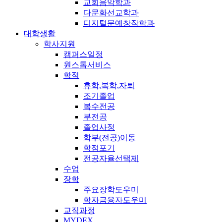
교회음악학과
다문화선교학과
디지털문예창작학과
대학생활
학사지원
캠퍼스일정
원스톱서비스
학적
휴학,복학,자퇴
조기졸업
복수전공
부전공
졸업사정
학부(전공)이동
학점포기
전공자율선택제
수업
장학
주요장학도우미
학자금융자도우미
교직과정
MYDEX