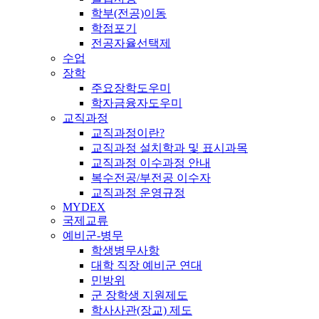
학부(전공)이동
학점포기
전공자율선택제
수업
장학
주요장학도우미
학자금융자도우미
교직과정
교직과정이란?
교직과정 설치학과 및 표시과목
교직과정 이수과정 안내
복수전공/부전공 이수자
교직과정 운영규정
MYDEX
국제교류
예비군-병무
학생병무사항
대학 직장 예비군 연대
민방위
군 장학생 지원제도
학사사관(장교) 제도