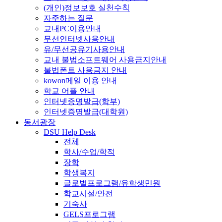
(개인)정보보호 실천수칙
자주하는 질문
교내PC이용안내
무선인터넷사용안내
유/무선공유기사용안내
교내 불법소프트웨어 사용금지안내
불법폰트 사용금지 안내
kowon메일 이용 안내
학교 어플 안내
인터넷증명발급(학부)
인터넷증명발급(대학원)
동서광장
DSU Help Desk
전체
학사/수업/학적
장학
학생복지
글로벌프로그램/유학생민원
학교시설/안전
기숙사
GELS프로그램