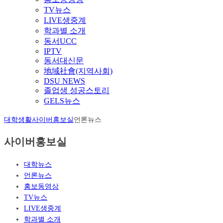
TV뉴스
LIVE생중계
학과별 소개
동서UCC
IPTV
동서대신문
地域社會(지역사회)
DSU NEWS
졸업생 성공스토리
GELS뉴스
대학생활
사이버홍보실
언론뉴스
사이버홍보실
대학뉴스
언론뉴스
홍보동영상
TV뉴스
LIVE생중계
학과별 소개