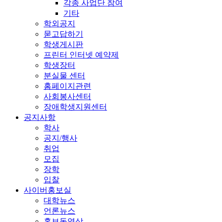
각종 사업단 참여
기타
학외공지
묻고답하기
학생게시판
프린터 인터넷 예약제
학생장터
분실물 센터
홈페이지관련
사회봉사센터
장애학생지원센터
공지사항
학사
공지/행사
취업
모집
장학
입찰
사이버홍보실
대학뉴스
언론뉴스
홍보동영상