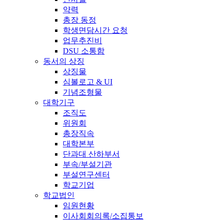
약력
총장 동정
학생면담시간 요청
업무추진비
DSU 소통함
동서의 상징
상징물
심볼로고 & UI
기념조형물
대학기구
조직도
위원회
총장직속
대학본부
단과대 산하부서
부속/부설기관
부설연구센터
학교기업
학교법인
임원현황
이사회회의록/소집통보