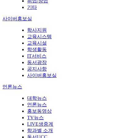
취업/창업
기타
사이버홍보실
학사지원
교육시스템
교육시설
학생활동
IT서비스
동서광장
공지사항
사이버홍보실
언론뉴스
대학뉴스
언론뉴스
홍보동영상
TV뉴스
LIVE생중계
학과별 소개
동서UCC