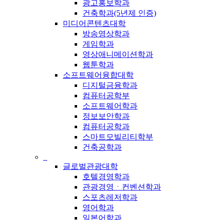
광고홍보학과
건축학과(5년제 인증)
미디어콘텐츠대학
방송영상학과
게임학과
영상애니메이션학과
웹툰학과
소프트웨어융합대학
디지털금융학과
컴퓨터공학부
소프트웨어학과
정보보안학과
컴퓨터공학과
스마트모빌리티학부
건축공학과
_
글로벌관광대학
호텔경영학과
관광경영ㆍ컨벤션학과
스포츠레저학과
영어학과
일본어학과