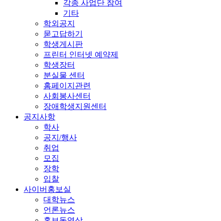
각종 사업단 참여
기타
학외공지
묻고답하기
학생게시판
프린터 인터넷 예약제
학생장터
분실물 센터
홈페이지관련
사회봉사센터
장애학생지원센터
공지사항
학사
공지/행사
취업
모집
장학
입찰
사이버홍보실
대학뉴스
언론뉴스
홍보동영상