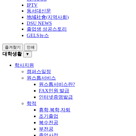
IPTV
동서대신문
地域社會(지역사회)
DSU NEWS
졸업생 성공스토리
GELS뉴스
즐겨찾기
인쇄
대학생활
▼
학사지원
캠퍼스일정
원스톱서비스
원스톱서비스란?
FAX민원 발급
인터넷증명발급
학적
휴학,복학,자퇴
조기졸업
복수전공
부전공
졸업사정