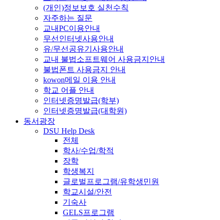
(개인)정보보호 실천수칙
자주하는 질문
교내PC이용안내
무선인터넷사용안내
유/무선공유기사용안내
교내 불법소프트웨어 사용금지안내
불법폰트 사용금지 안내
kowon메일 이용 안내
학교 어플 안내
인터넷증명발급(학부)
인터넷증명발급(대학원)
동서광장
DSU Help Desk
전체
학사/수업/학적
장학
학생복지
글로벌프로그램/유학생민원
학교시설/안전
기숙사
GELS프로그램