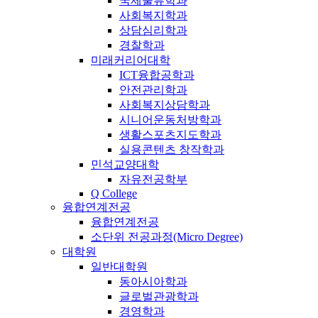
국제물류학과
사회복지학과
상담심리학과
경찰학과
미래커리어대학
ICT융합공학과
안전관리학과
사회복지상담학과
시니어운동처방학과
생활스포츠지도학과
실용콘텐츠 창작학과
민석교양대학
자유전공학부
Q College
융합연계전공
융합연계전공
소단위 전공과정(Micro Degree)
대학원
일반대학원
동아시아학과
글로벌관광학과
경영학과