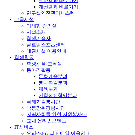
조사결과 바로가기
개선결과 바로가기
연구실안전관리시스템
교육시설
미래형 강의실
시설소개
학생기숙사
글로벌스포츠센터
대관시설 이용안내
학생활동
학생채플-교목실
동아리활동
문화예술분과
봉사학술분과
체육분과
건학정신함양분과
국제기술봉사단
낙동강환경봉사단
지역사회를 위한 자원봉사단
교내 온라인콘텐츠
IT서비스
오피스365 및 E-메일 이용안내