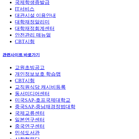
국제학생증발급
IT서비스
대관시설 이용안내
대학재정알리미
대학재정회계센터
안전관리 매뉴얼
CBT시험
관련사이트 바로가기
교원초빙공고
개인정보보호 학습맵
CBT시험
교직원식당 캐시비등록
동서미디어센터
미국SAP-호프국제대학교
중국SAP-중남재경정법대학
국제교류센터
일본연구센터
중국연구센터
민석도서관