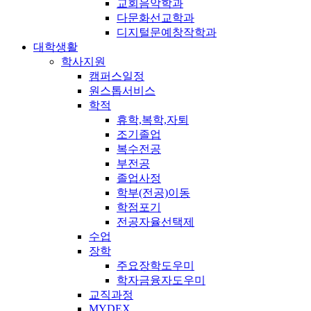
교회음악학과
다문화선교학과
디지털문예창작학과
대학생활
학사지원
캠퍼스일정
원스톱서비스
학적
휴학,복학,자퇴
조기졸업
복수전공
부전공
졸업사정
학부(전공)이동
학점포기
전공자율선택제
수업
장학
주요장학도우미
학자금융자도우미
교직과정
MYDEX