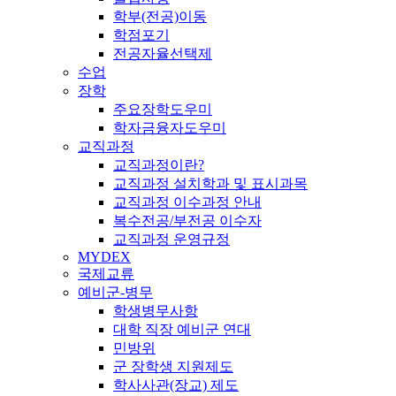
학부(전공)이동
학점포기
전공자율선택제
수업
장학
주요장학도우미
학자금융자도우미
교직과정
교직과정이란?
교직과정 설치학과 및 표시과목
교직과정 이수과정 안내
복수전공/부전공 이수자
교직과정 운영규정
MYDEX
국제교류
예비군-병무
학생병무사항
대학 직장 예비군 연대
민방위
군 장학생 지원제도
학사사관(장교) 제도