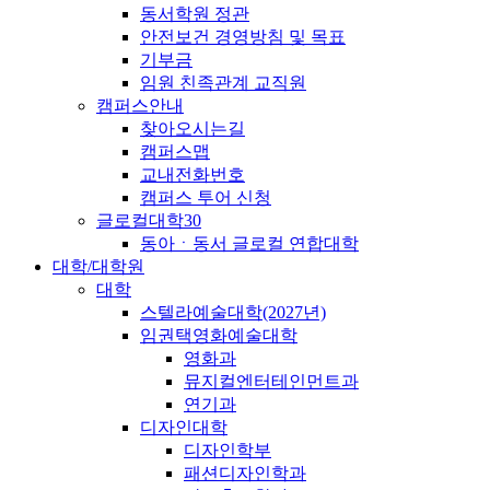
동서학원 정관
안전보건 경영방침 및 목표
기부금
임원 친족관계 교직원
캠퍼스안내
찾아오시는길
캠퍼스맵
교내전화번호
캠퍼스 투어 신청
글로컬대학30
동아ㆍ동서 글로컬 연합대학
대학/대학원
대학
스텔라예술대학(2027년)
임권택영화예술대학
영화과
뮤지컬엔터테인먼트과
연기과
디자인대학
디자인학부
패션디자인학과