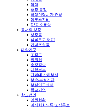
약력
총장 동정
학생면담시간 요청
업무추진비
DSU 소통함
동서의 상징
상징물
심볼로고 & UI
기념조형물
대학기구
조직도
위원회
총장직속
대학본부
단과대 산하부서
부속/부설기관
부설연구센터
학교기업
학교법인
임원현황
이사회회의록/소집통보