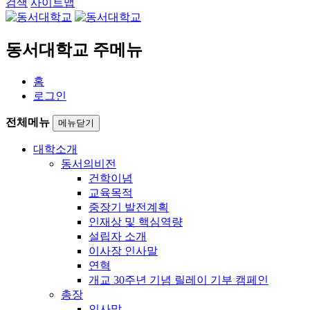
검색
사이트맵
동서대학교 주메뉴
홈
로그인
전체메뉴
메뉴닫기
대학소개
동서의비전
건학이념
교육목적
중장기 발전계획
인재상 및 핵심역량
설립자 소개
이사장 인사말
연혁
개교 30주년 기념 릴레이 기부 캠페인
총장
인사말