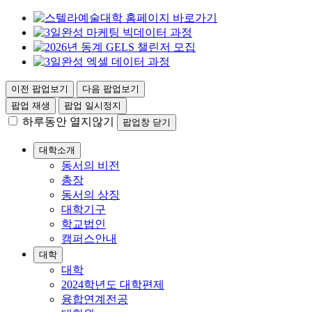
이전 팝업보기
다음 팝업보기
팝업 재생
팝업 일시정지
하루동안 열지않기
팝업창 닫기
대학소개
동서의 비전
총장
동서의 상징
대학기구
학교법인
캠퍼스안내
대학
대학
2024학년도 대학편제
융합연계전공