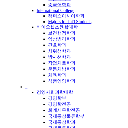
중국어학과
International College
캠퍼스아시아학과
Majors for Int'l Students
바이오헬스융합대학
보건행정학과
임상병리학과
간호학과
치위생학과
방사선학과
작업치료학과
운동처방학과
체육학과
식품영양학과
_
경영사회과학대학
경영학부
경영학전공
회계세무학전공
국제통상물류학부
국제통상학과