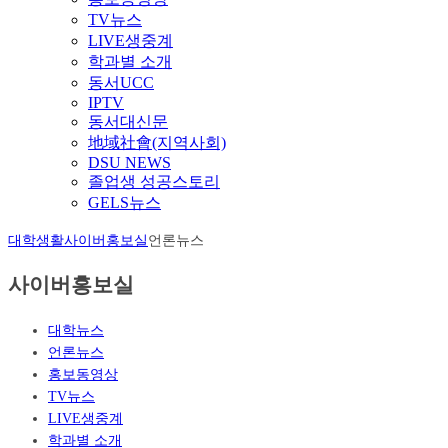
TV뉴스
LIVE생중계
학과별 소개
동서UCC
IPTV
동서대신문
地域社會(지역사회)
DSU NEWS
졸업생 성공스토리
GELS뉴스
대학생활
사이버홍보실
언론뉴스
사이버홍보실
대학뉴스
언론뉴스
홍보동영상
TV뉴스
LIVE생중계
학과별 소개