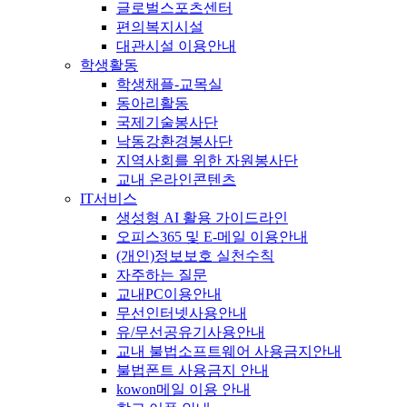
글로벌스포츠센터
편의복지시설
대관시설 이용안내
학생활동
학생채플-교목실
동아리활동
국제기술봉사단
낙동강환경봉사단
지역사회를 위한 자원봉사단
교내 온라인콘텐츠
IT서비스
생성형 AI 활용 가이드라인
오피스365 및 E-메일 이용안내
(개인)정보보호 실천수칙
자주하는 질문
교내PC이용안내
무선인터넷사용안내
유/무선공유기사용안내
교내 불법소프트웨어 사용금지안내
불법폰트 사용금지 안내
kowon메일 이용 안내