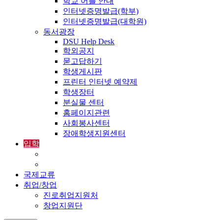
학교 어플 안내
인터넷증명발급(학부)
인터넷증명발급(대학원)
동서광장
DSU Help Desk
학외공지
묻고답하기
학생게시판
프린터 인터넷 예약제
학생장터
분실물 센터
홈페이지관련
사회봉사센터
장애학생지원센터
입학
입학정보
외국인입학-International Admissions
국제교류
취업/창업
진로취업지원처
창업지원단