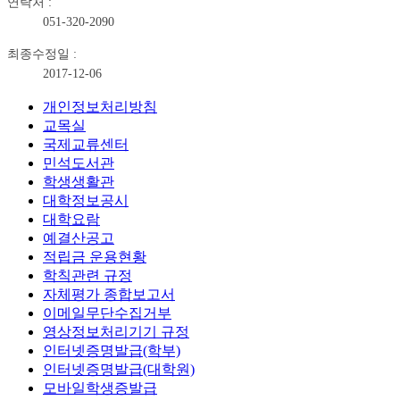
연락처 :
051-320-2090
최종수정일 :
2017-12-06
개인정보처리방침
교목실
국제교류센터
민석도서관
학생생활관
대학정보공시
대학요람
예결산공고
적립금 운용현황
학칙관련 규정
자체평가 종합보고서
이메일무단수집거부
영상정보처리기기 규정
인터넷증명발급(학부)
인터넷증명발급(대학원)
모바일학생증발급