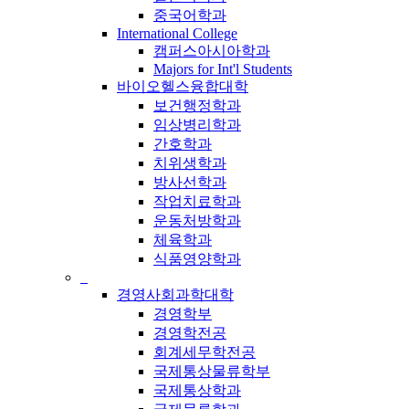
중국어학과
International College
캠퍼스아시아학과
Majors for Int'l Students
바이오헬스융합대학
보건행정학과
임상병리학과
간호학과
치위생학과
방사선학과
작업치료학과
운동처방학과
체육학과
식품영양학과
_
경영사회과학대학
경영학부
경영학전공
회계세무학전공
국제통상물류학부
국제통상학과