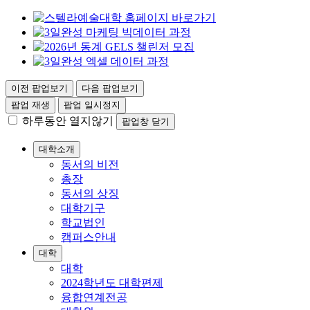
이전 팝업보기
다음 팝업보기
팝업 재생
팝업 일시정지
하루동안 열지않기
팝업창 닫기
대학소개
동서의 비전
총장
동서의 상징
대학기구
학교법인
캠퍼스안내
대학
대학
2024학년도 대학편제
융합연계전공