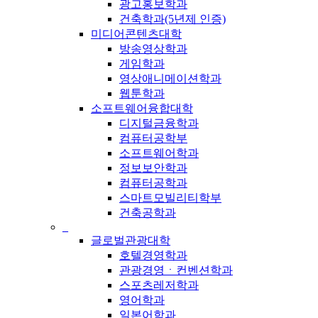
광고홍보학과
건축학과(5년제 인증)
미디어콘텐츠대학
방송영상학과
게임학과
영상애니메이션학과
웹툰학과
소프트웨어융합대학
디지털금융학과
컴퓨터공학부
소프트웨어학과
정보보안학과
컴퓨터공학과
스마트모빌리티학부
건축공학과
_
글로벌관광대학
호텔경영학과
관광경영ㆍ컨벤션학과
스포츠레저학과
영어학과
일본어학과