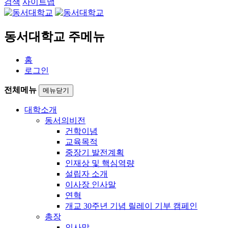
검색
사이트맵
동서대학교 주메뉴
홈
로그인
전체메뉴
메뉴닫기
대학소개
동서의비전
건학이념
교육목적
중장기 발전계획
인재상 및 핵심역량
설립자 소개
이사장 인사말
연혁
개교 30주년 기념 릴레이 기부 캠페인
총장
인사말