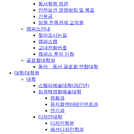
동서학원 정관
안전보건 경영방침 및 목표
기부금
임원 친족관계 교직원
캠퍼스안내
찾아오시는길
캠퍼스맵
교내전화번호
캠퍼스 투어 신청
글로컬대학30
동아ㆍ동서 글로컬 연합대학
대학/대학원
대학
스텔라예술대학(2027년)
임권택영화예술대학
영화과
뮤지컬엔터테인먼트과
연기과
디자인대학
디자인학부
패션디자인학과