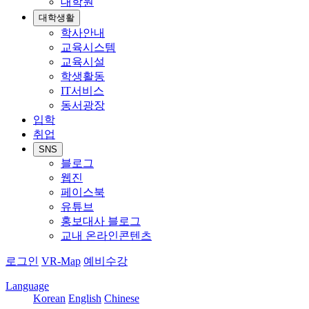
대학원
대학생활
학사안내
교육시스템
교육시설
학생활동
IT서비스
동서광장
입학
취업
SNS
블로그
웹진
페이스북
유튜브
홍보대사 블로그
교내 온라인콘텐츠
로그인
VR-Map
예비수강
Language
Korean
English
Chinese