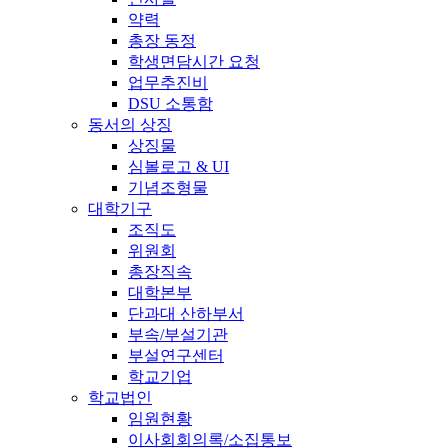
약력
총장 동정
학생면담시간 요청
업무추진비
DSU 소통함
동서의 상징
상징물
심볼로고 & UI
기념조형물
대학기구
조직도
위원회
총장직속
대학본부
단과대 산하부서
부속/부설기관
부설연구센터
학교기업
학교법인
임원현황
이사회회의록/소집통보