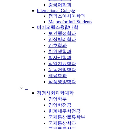
중국어학과
International College
캠퍼스아시아학과
Majors for Int'l Students
바이오헬스융합대학
보건행정학과
임상병리학과
간호학과
치위생학과
방사선학과
작업치료학과
운동처방학과
체육학과
식품영양학과
_
경영사회과학대학
경영학부
경영학전공
회계세무학전공
국제통상물류학부
국제통상학과