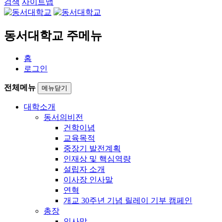
검색
사이트맵
동서대학교 주메뉴
홈
로그인
전체메뉴
메뉴닫기
대학소개
동서의비전
건학이념
교육목적
중장기 발전계획
인재상 및 핵심역량
설립자 소개
이사장 인사말
연혁
개교 30주년 기념 릴레이 기부 캠페인
총장
인사말