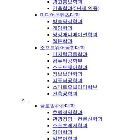
광고홍보학과
건축학과(5년제 인증)
미디어콘텐츠대학
방송영상학과
게임학과
영상애니메이션학과
웹툰학과
소프트웨어융합대학
디지털금융학과
컴퓨터공학부
소프트웨어학과
정보보안학과
컴퓨터공학과
스마트모빌리티학부
건축공학과
_
글로벌관광대학
호텔경영학과
관광경영ㆍ컨벤션학과
스포츠레저학과
영어학과
일본어학과