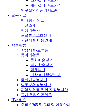
조사결과 바로가기
개선결과 바로가기
연구실안전관리시스템
교육시설
미래형 강의실
시설소개
학생기숙사
글로벌스포츠센터
대관시설 이용안내
학생활동
학생채플-교목실
동아리활동
문화예술분과
봉사학술분과
체육분과
건학정신함양분과
국제기술봉사단
낙동강환경봉사단
지역사회를 위한 자원봉사단
교내 온라인콘텐츠
IT서비스
오피스365 및 E-메일 이용안내