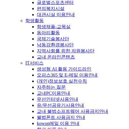
글로벌스포츠센터
편의복지시설
대관시설 이용안내
학생활동
학생채플-교목실
동아리활동
국제기술봉사단
낙동강환경봉사단
지역사회를 위한 자원봉사단
교내 온라인콘텐츠
IT서비스
생성형 AI 활용 가이드라인
오피스365 및 E-메일 이용안내
(개인)정보보호 실천수칙
자주하는 질문
교내PC이용안내
무선인터넷사용안내
유/무선공유기사용안내
교내 불법소프트웨어 사용금지안내
불법폰트 사용금지 안내
kowon메일 이용 안내