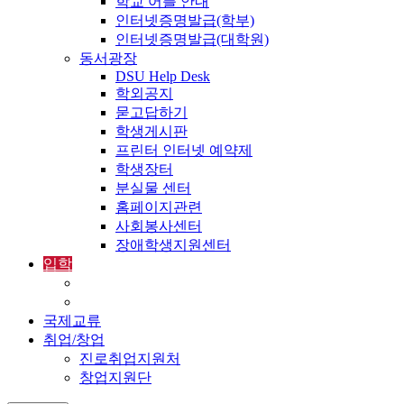
학교 어플 안내
인터넷증명발급(학부)
인터넷증명발급(대학원)
동서광장
DSU Help Desk
학외공지
묻고답하기
학생게시판
프린터 인터넷 예약제
학생장터
분실물 센터
홈페이지관련
사회봉사센터
장애학생지원센터
입학
입학정보
외국인입학-International Admissions
국제교류
취업/창업
진로취업지원처
창업지원단