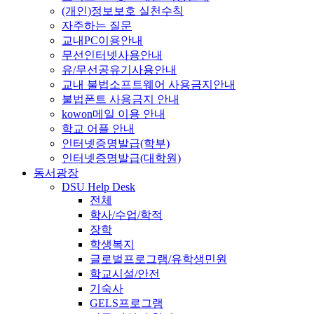
(개인)정보보호 실천수칙
자주하는 질문
교내PC이용안내
무선인터넷사용안내
유/무선공유기사용안내
교내 불법소프트웨어 사용금지안내
불법폰트 사용금지 안내
kowon메일 이용 안내
학교 어플 안내
인터넷증명발급(학부)
인터넷증명발급(대학원)
동서광장
DSU Help Desk
전체
학사/수업/학적
장학
학생복지
글로벌프로그램/유학생민원
학교시설/안전
기숙사
GELS프로그램