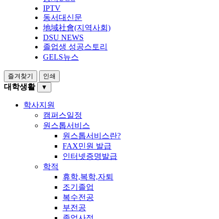
IPTV
동서대신문
地域社會(지역사회)
DSU NEWS
졸업생 성공스토리
GELS뉴스
즐겨찾기
인쇄
대학생활
▼
학사지원
캠퍼스일정
원스톱서비스
원스톱서비스란?
FAX민원 발급
인터넷증명발급
학적
휴학,복학,자퇴
조기졸업
복수전공
부전공
졸업사정