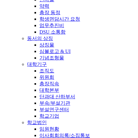
약력
총장 동정
학생면담시간 요청
업무추진비
DSU 소통함
동서의 상징
상징물
심볼로고 & UI
기념조형물
대학기구
조직도
위원회
총장직속
대학본부
단과대 산하부서
부속/부설기관
부설연구센터
학교기업
학교법인
임원현황
이사회회의록/소집통보