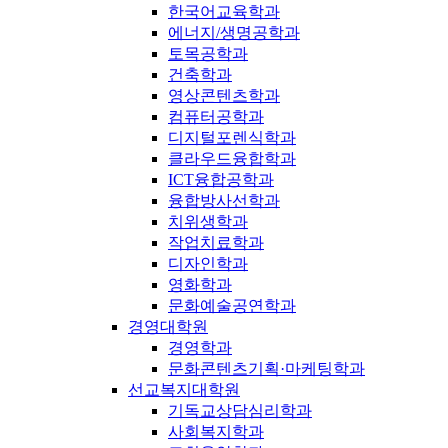
한국어교육학과
에너지/생명공학과
토목공학과
건축학과
영상콘텐츠학과
컴퓨터공학과
디지털포렌식학과
클라우드융합학과
ICT융합공학과
융합방사선학과
치위생학과
작업치료학과
디자인학과
영화학과
문화예술공연학과
경영대학원
경영학과
문화콘텐츠기획·마케팅학과
선교복지대학원
기독교상담심리학과
사회복지학과