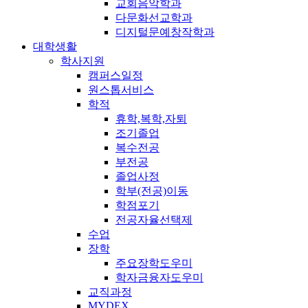
교회음악학과
다문화선교학과
디지털문예창작학과
대학생활
학사지원
캠퍼스일정
원스톱서비스
학적
휴학,복학,자퇴
조기졸업
복수전공
부전공
졸업사정
학부(전공)이동
학점포기
전공자율선택제
수업
장학
주요장학도우미
학자금융자도우미
교직과정
MYDEX