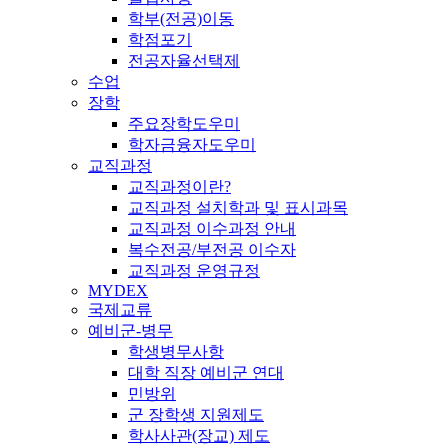
학부(전공)이동
학점포기
전공자율선택제
수업
장학
주요장학도우미
학자금융자도우미
교직과정
교직과정이란?
교직과정 설치학과 및 표시과목
교직과정 이수과정 안내
복수전공/부전공 이수자
교직과정 운영규정
MYDEX
국제교류
예비군-병무
학생병무사항
대학 직장 예비군 연대
민방위
군 장학생 지원제도
학사사관(장교) 제도