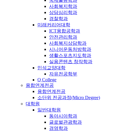
국제물류학과
사회복지학과
상담심리학과
경찰학과
미래커리어대학
ICT융합공학과
안전관리학과
사회복지상담학과
시니어운동처방학과
생활스포츠지도학과
실용콘텐츠 창작학과
민석교양대학
자유전공학부
Q College
융합연계전공
융합연계전공
소단위 전공과정(Micro Degree)
대학원
일반대학원
동아시아학과
글로벌관광학과
경영학과