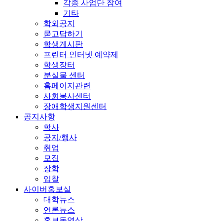
각종 사업단 참여
기타
학외공지
묻고답하기
학생게시판
프린터 인터넷 예약제
학생장터
분실물 센터
홈페이지관련
사회봉사센터
장애학생지원센터
공지사항
학사
공지/행사
취업
모집
장학
입찰
사이버홍보실
대학뉴스
언론뉴스
홍보동영상