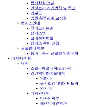
동서학원 정관
안전보건 경영방침 및 목표
기부금
임원 친족관계 교직원
캠퍼스안내
찾아오시는길
캠퍼스맵
교내전화번호
캠퍼스 투어 신청
글로컬대학30
동아ㆍ동서 글로컬 연합대학
대학/대학원
대학
스텔라예술대학(2027년)
임권택영화예술대학
영화과
뮤지컬엔터테인먼트과
연기과
디자인대학
디자인학부
패션디자인학과