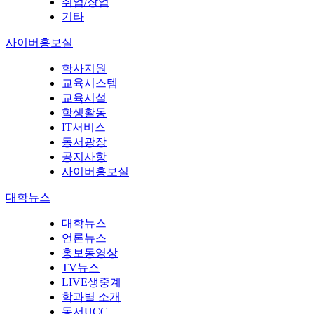
취업/창업
기타
사이버홍보실
학사지원
교육시스템
교육시설
학생활동
IT서비스
동서광장
공지사항
사이버홍보실
대학뉴스
대학뉴스
언론뉴스
홍보동영상
TV뉴스
LIVE생중계
학과별 소개
동서UCC