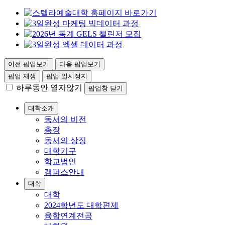
이전 팝업보기
다음 팝업보기
팝업 재생
팝업 일시정지
하루동안 열지않기
팝업창 닫기
대학소개
동서의 비전
총장
동서의 상징
대학기구
학교법인
캠퍼스안내
대학
대학
2024학년도 대학편제
융합연계전공