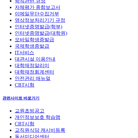
학칙관련 규정
자체평가 종합보고서
이메일무단수집거부
영상정보처리기기 규정
인터넷증명발급(학부)
인터넷증명발급(대학원)
모바일학생증발급
국제학생증발급
IT서비스
대관시설 이용안내
대학재정알리미
대학재정회계센터
안전관리 매뉴얼
CBT시험
관련사이트 바로가기
교원초빙공고
개인정보보호 학습맵
CBT시험
교직원식당 캐시비등록
동서미디어센터