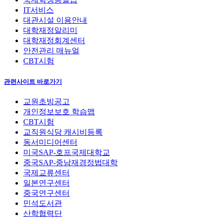
IT서비스
대관시설 이용안내
대학재정알리미
대학재정회계센터
안전관리 매뉴얼
CBT시험
관련사이트 바로가기
교원초빙공고
개인정보보호 학습맵
CBT시험
교직원식당 캐시비등록
동서미디어센터
미국SAP-호프국제대학교
중국SAP-중남재경정법대학
국제교류센터
일본연구센터
중국연구센터
민석도서관
산학협력단