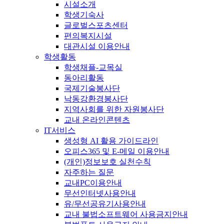
시설소개
학생기숙사
글로벌스포츠센터
편의복지시설
대관시설 이용안내
학생활동
학생채플-교목실
동아리활동
국제기술봉사단
낙동강환경봉사단
지역사회를 위한 자원봉사단
교내 온라인콘텐츠
IT서비스
생성형 AI 활용 가이드라인
오피스365 및 E-메일 이용안내
(개인)정보보호 실천수칙
자주하는 질문
교내PC이용안내
무선인터넷사용안내
유/무선공유기사용안내
교내 불법소프트웨어 사용금지안내