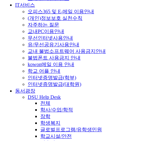
IT서비스
오피스365 및 E-메일 이용안내
(개인)정보보호 실천수칙
자주하는 질문
교내PC이용안내
무선인터넷사용안내
유/무선공유기사용안내
교내 불법소프트웨어 사용금지안내
불법폰트 사용금지 안내
kowon메일 이용 안내
학교 어플 안내
인터넷증명발급(학부)
인터넷증명발급(대학원)
동서광장
DSU Help Desk
전체
학사/수업/학적
장학
학생복지
글로벌프로그램/유학생민원
학교시설/안전