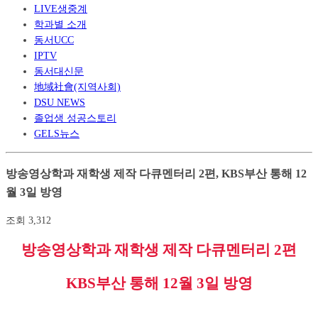
LIVE생중계
학과별 소개
동서UCC
IPTV
동서대신문
地域社會(지역사회)
DSU NEWS
졸업생 성공스토리
GELS뉴스
방송영상학과 재학생 제작 다큐멘터리 2편, KBS부산 통해 12
월 3일 방영
조회
3,312
방송영상학과 재학생 제작 다큐멘터리
2
편
KBS
부산 통해
12
월
3
일 방영