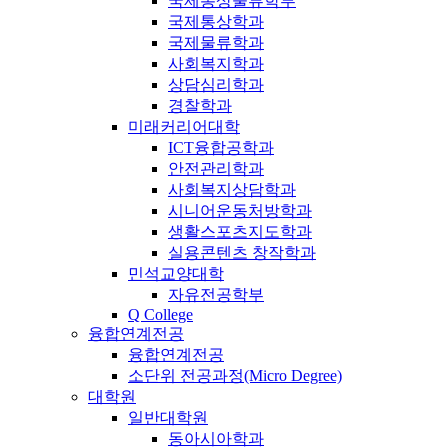
국제통상물류학부
국제통상학과
국제물류학과
사회복지학과
상담심리학과
경찰학과
미래커리어대학
ICT융합공학과
안전관리학과
사회복지상담학과
시니어운동처방학과
생활스포츠지도학과
실용콘텐츠 창작학과
민석교양대학
자유전공학부
Q College
융합연계전공
융합연계전공
소단위 전공과정(Micro Degree)
대학원
일반대학원
동아시아학과