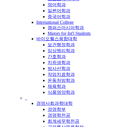
영어학과
일본어학과
중국어학과
International College
캠퍼스아시아학과
Majors for Int'l Students
바이오헬스융합대학
보건행정학과
임상병리학과
간호학과
치위생학과
방사선학과
작업치료학과
운동처방학과
체육학과
식품영양학과
_
경영사회과학대학
경영학부
경영학전공
회계세무학전공