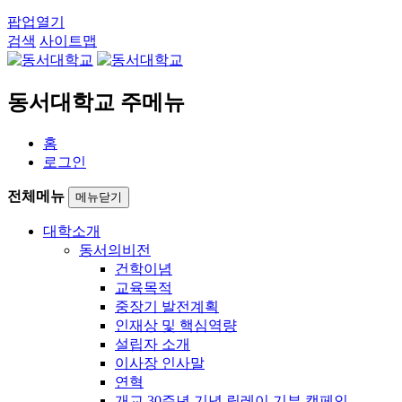
팝업열기
검색
사이트맵
동서대학교 주메뉴
홈
로그인
전체메뉴
메뉴닫기
대학소개
동서의비전
건학이념
교육목적
중장기 발전계획
인재상 및 핵심역량
설립자 소개
이사장 인사말
연혁
개교 30주년 기념 릴레이 기부 캠페인