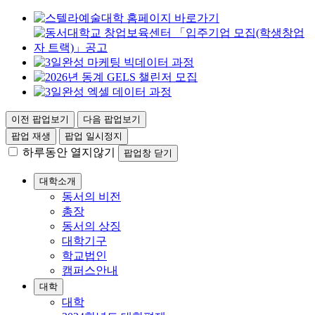
이전 팝업보기
다음 팝업보기
팝업 재생
팝업 일시정지
하루동안 열지않기
팝업창 닫기
대학소개
동서의 비전
총장
동서의 상징
대학기구
학교법인
캠퍼스안내
대학
대학