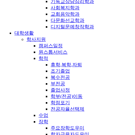
기독교상담심리학과
사회복지학과
교회음악학과
다문화선교학과
디지털문예창작학과
대학생활
학사지원
캠퍼스일정
원스톱서비스
학적
휴학,복학,자퇴
조기졸업
복수전공
부전공
졸업사정
학부(전공)이동
학점포기
전공자율선택제
수업
장학
주요장학도우미
학자금융자도우미