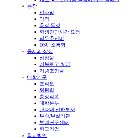
총장
인사말
약력
총장 동정
학생면담시간 요청
업무추진비
DSU 소통함
동서의 상징
상징물
심볼로고 & UI
기념조형물
대학기구
조직도
위원회
총장직속
대학본부
단과대 산하부서
부속/부설기관
부설연구센터
학교기업
학교법인