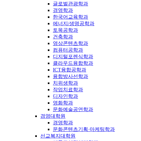
글로벌관광학과
경영학과
한국어교육학과
에너지/생명공학과
토목공학과
건축학과
영상콘텐츠학과
컴퓨터공학과
디지털포렌식학과
클라우드융합학과
ICT융합공학과
융합방사선학과
치위생학과
작업치료학과
디자인학과
영화학과
문화예술공연학과
경영대학원
경영학과
문화콘텐츠기획·마케팅학과
선교복지대학원