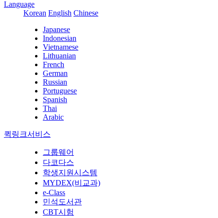
Language
Korean
English
Chinese
Japanese
Indonesian
Vietnamese
Lithuanian
French
German
Russian
Portuguese
Spanish
Thai
Arabic
퀵링크서비스
그룹웨어
다코다스
학생지원시스템
MYDEX(비교과)
e-Class
민석도서관
CBT시험