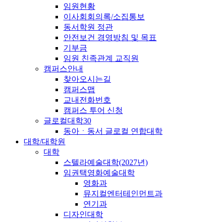
임원현황
이사회회의록/소집통보
동서학원 정관
안전보건 경영방침 및 목표
기부금
임원 친족관계 교직원
캠퍼스안내
찾아오시는길
캠퍼스맵
교내전화번호
캠퍼스 투어 신청
글로컬대학30
동아ㆍ동서 글로컬 연합대학
대학/대학원
대학
스텔라예술대학(2027년)
임권택영화예술대학
영화과
뮤지컬엔터테인먼트과
연기과
디자인대학