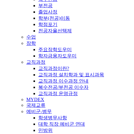
부전공
졸업사정
학부(전공)이동
학점포기
전공자율선택제
수업
장학
주요장학도우미
학자금융자도우미
교직과정
교직과정이란?
교직과정 설치학과 및 표시과목
교직과정 이수과정 안내
복수전공/부전공 이수자
교직과정 운영규정
MYDEX
국제교류
예비군-병무
학생병무사항
대학 직장 예비군 연대
민방위