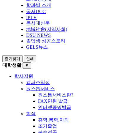
학과별 소개
동서UCC
IPTV
동서대신문
地域社會(지역사회)
DSU NEWS
졸업생 성공스토리
GELS뉴스
즐겨찾기
인쇄
대학생활
▼
학사지원
캠퍼스일정
원스톱서비스
원스톱서비스란?
FAX민원 발급
인터넷증명발급
학적
휴학,복학,자퇴
조기졸업
복수전공