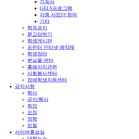
기숙사
GELS프로그램
각종 사업단 참여
기타
학외공지
묻고답하기
학생게시판
프린터 인터넷 예약제
학생장터
분실물 센터
홈페이지관련
사회봉사센터
장애학생지원센터
공지사항
학사
공지/행사
취업
모집
장학
입찰
사이버홍보실
대학뉴스