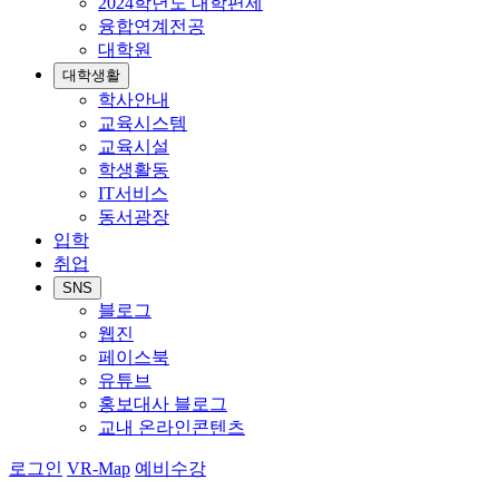
2024학년도 대학편제
융합연계전공
대학원
대학생활
학사안내
교육시스템
교육시설
학생활동
IT서비스
동서광장
입학
취업
SNS
블로그
웹진
페이스북
유튜브
홍보대사 블로그
교내 온라인콘텐츠
로그인
VR-Map
예비수강