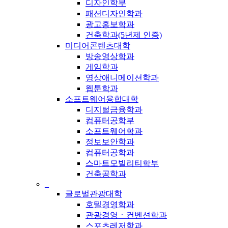
디자인학부
패션디자인학과
광고홍보학과
건축학과(5년제 인증)
미디어콘텐츠대학
방송영상학과
게임학과
영상애니메이션학과
웹툰학과
소프트웨어융합대학
디지털금융학과
컴퓨터공학부
소프트웨어학과
정보보안학과
컴퓨터공학과
스마트모빌리티학부
건축공학과
_
글로벌관광대학
호텔경영학과
관광경영ㆍ컨벤션학과
스포츠레저학과