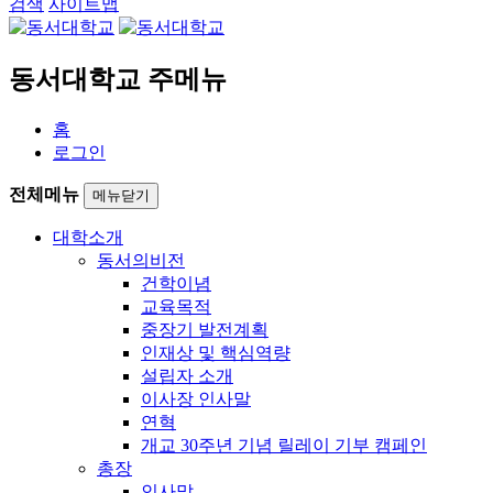
검색
사이트맵
동서대학교 주메뉴
홈
로그인
전체메뉴
메뉴닫기
대학소개
동서의비전
건학이념
교육목적
중장기 발전계획
인재상 및 핵심역량
설립자 소개
이사장 인사말
연혁
개교 30주년 기념 릴레이 기부 캠페인
총장
인사말