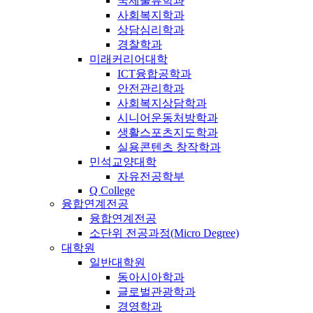
국제물류학과
사회복지학과
상담심리학과
경찰학과
미래커리어대학
ICT융합공학과
안전관리학과
사회복지상담학과
시니어운동처방학과
생활스포츠지도학과
실용콘텐츠 창작학과
민석교양대학
자유전공학부
Q College
융합연계전공
융합연계전공
소단위 전공과정(Micro Degree)
대학원
일반대학원
동아시아학과
글로벌관광학과
경영학과