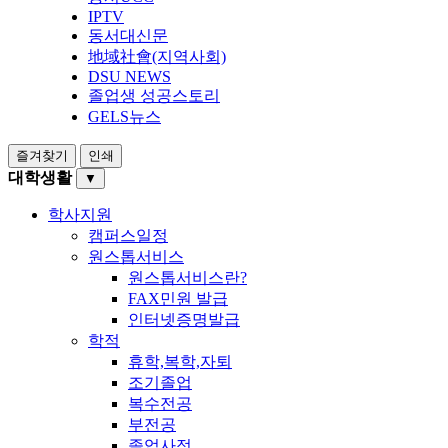
IPTV
동서대신문
地域社會(지역사회)
DSU NEWS
졸업생 성공스토리
GELS뉴스
즐겨찾기
인쇄
대학생활
▼
학사지원
캠퍼스일정
원스톱서비스
원스톱서비스란?
FAX민원 발급
인터넷증명발급
학적
휴학,복학,자퇴
조기졸업
복수전공
부전공
졸업사정