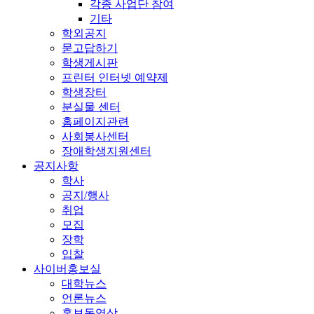
각종 사업단 참여
기타
학외공지
묻고답하기
학생게시판
프린터 인터넷 예약제
학생장터
분실물 센터
홈페이지관련
사회봉사센터
장애학생지원센터
공지사항
학사
공지/행사
취업
모집
장학
입찰
사이버홍보실
대학뉴스
언론뉴스
홍보동영상