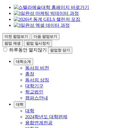
이전 팝업보기
다음 팝업보기
팝업 재생
팝업 일시정지
하루동안 열지않기
팝업창 닫기
대학소개
동서의 비전
총장
동서의 상징
대학기구
학교법인
캠퍼스안내
대학
대학
2024학년도 대학편제
융합연계전공