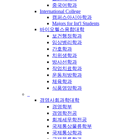
중국어학과
International College
캠퍼스아시아학과
Majors for Int'l Students
바이오헬스융합대학
보건행정학과
임상병리학과
간호학과
치위생학과
방사선학과
작업치료학과
운동처방학과
체육학과
식품영양학과
_
경영사회과학대학
경영학부
경영학전공
회계세무학전공
국제통상물류학부
국제통상학과