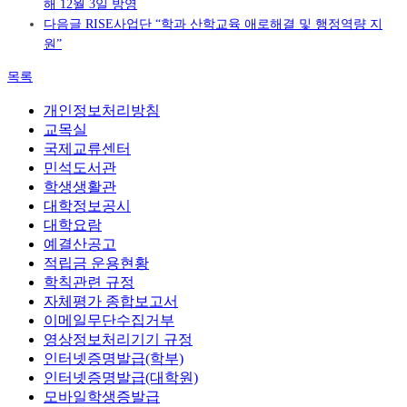
해 12월 3일 방영
다음글
RISE사업단 “학과 산학교육 애로해결 및 행정역량 지
원”
목록
개인정보처리방침
교목실
국제교류센터
민석도서관
학생생활관
대학정보공시
대학요람
예결산공고
적립금 운용현황
학칙관련 규정
자체평가 종합보고서
이메일무단수집거부
영상정보처리기기 규정
인터넷증명발급(학부)
인터넷증명발급(대학원)
모바일학생증발급