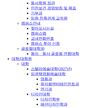
동서학원 정관
안전보건 경영방침 및 목표
기부금
임원 친족관계 교직원
캠퍼스안내
찾아오시는길
캠퍼스맵
교내전화번호
캠퍼스 투어 신청
글로컬대학30
동아ㆍ동서 글로컬 연합대학
대학/대학원
대학
스텔라예술대학(2027년)
임권택영화예술대학
영화과
뮤지컬엔터테인먼트과
연기과
디자인대학
디자인학부
패션디자인학과