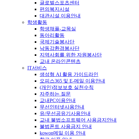
글로벌스포츠센터
편의복지시설
대관시설 이용안내
학생활동
학생채플-교목실
동아리활동
국제기술봉사단
낙동강환경봉사단
지역사회를 위한 자원봉사단
교내 온라인콘텐츠
IT서비스
생성형 AI 활용 가이드라인
오피스365 및 E-메일 이용안내
(개인)정보보호 실천수칙
자주하는 질문
교내PC이용안내
무선인터넷사용안내
유/무선공유기사용안내
교내 불법소프트웨어 사용금지안내
불법폰트 사용금지 안내
kowon메일 이용 안내