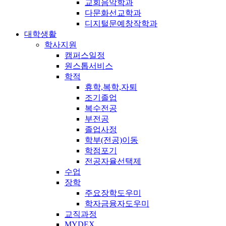
교회음악학과
다문화선교학과
디지털문예창작학과
대학생활
학사지원
캠퍼스일정
원스톱서비스
학적
휴학,복학,자퇴
조기졸업
복수전공
부전공
졸업사정
학부(전공)이동
학점포기
전공자율선택제
수업
장학
주요장학도우미
학자금융자도우미
교직과정
MYDEX