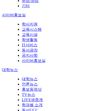
취업/창업
기타
사이버홍보실
학사지원
교육시스템
교육시설
학생활동
IT서비스
동서광장
공지사항
사이버홍보실
대학뉴스
대학뉴스
언론뉴스
홍보동영상
TV뉴스
LIVE생중계
학과별 소개
동서UCC