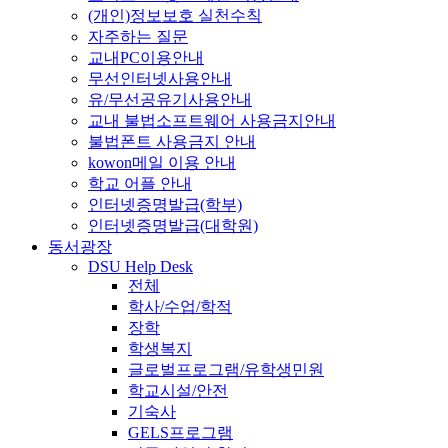
(개인)정보보호 실천수칙
자주하는 질문
교내PC이용안내
무선인터넷사용안내
유/무선공유기사용안내
교내 불법소프트웨어 사용금지안내
불법폰트 사용금지 안내
kowon메일 이용 안내
학교 어플 안내
인터넷증명발급(학부)
인터넷증명발급(대학원)
동서광장
DSU Help Desk
전체
학사/수업/학적
장학
학생복지
글로벌프로그램/유학생민원
학교시설/안전
기숙사
GELS프로그램