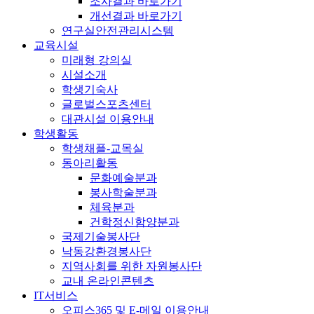
조사결과 바로가기
개선결과 바로가기
연구실안전관리시스템
교육시설
미래형 강의실
시설소개
학생기숙사
글로벌스포츠센터
대관시설 이용안내
학생활동
학생채플-교목실
동아리활동
문화예술분과
봉사학술분과
체육분과
건학정신함양분과
국제기술봉사단
낙동강환경봉사단
지역사회를 위한 자원봉사단
교내 온라인콘텐츠
IT서비스
오피스365 및 E-메일 이용안내