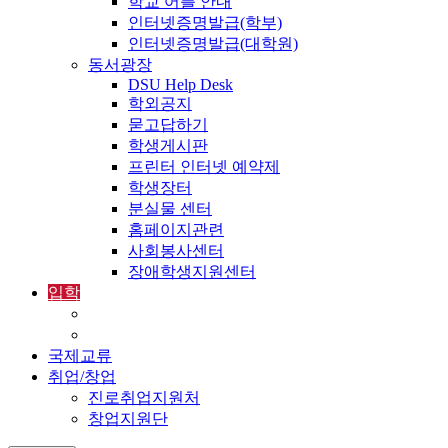
학교 어플 안내
인터넷증명발급(학부)
인터넷증명발급(대학원)
동서광장
DSU Help Desk
학외공지
묻고답하기
학생게시판
프린터 인터넷 예약제
학생장터
분실물 센터
홈페이지관련
사회봉사센터
장애학생지원센터
입학
입학정보
외국인입학-International Admissions
국제교류
취업/창업
진로취업지원처
창업지원단