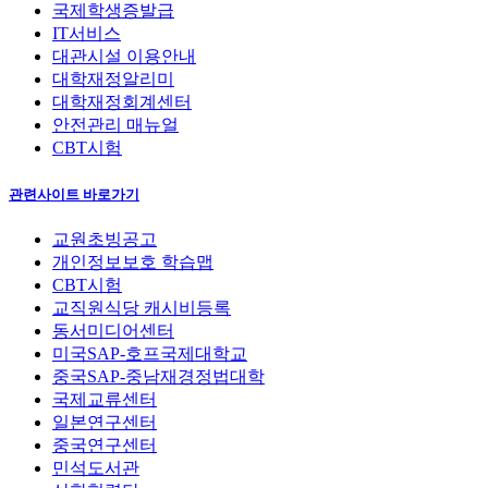
국제학생증발급
IT서비스
대관시설 이용안내
대학재정알리미
대학재정회계센터
안전관리 매뉴얼
CBT시험
관련사이트 바로가기
교원초빙공고
개인정보보호 학습맵
CBT시험
교직원식당 캐시비등록
동서미디어센터
미국SAP-호프국제대학교
중국SAP-중남재경정법대학
국제교류센터
일본연구센터
중국연구센터
민석도서관