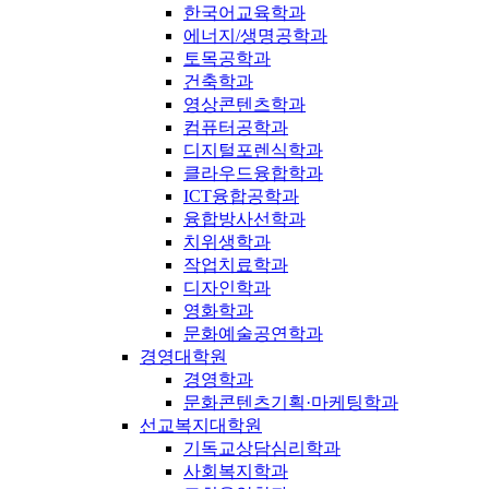
한국어교육학과
에너지/생명공학과
토목공학과
건축학과
영상콘텐츠학과
컴퓨터공학과
디지털포렌식학과
클라우드융합학과
ICT융합공학과
융합방사선학과
치위생학과
작업치료학과
디자인학과
영화학과
문화예술공연학과
경영대학원
경영학과
문화콘텐츠기획·마케팅학과
선교복지대학원
기독교상담심리학과
사회복지학과