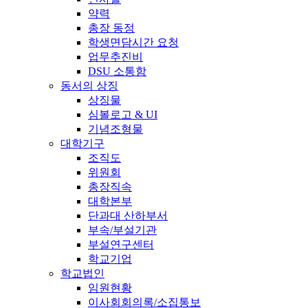
약력
총장 동정
학생면담시간 요청
업무추진비
DSU 소통함
동서의 상징
상징물
심볼로고 & UI
기념조형물
대학기구
조직도
위원회
총장직속
대학본부
단과대 산하부서
부속/부설기관
부설연구센터
학교기업
학교법인
임원현황
이사회회의록/소집통보