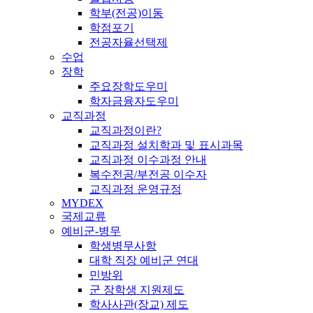
학부(전공)이동
학점포기
전공자율선택제
수업
장학
주요장학도우미
학자금융자도우미
교직과정
교직과정이란?
교직과정 설치학과 및 표시과목
교직과정 이수과정 안내
복수전공/부전공 이수자
교직과정 운영규정
MYDEX
국제교류
예비군-병무
학생병무사항
대학 직장 예비군 연대
민방위
군 장학생 지원제도
학사사관(장교) 제도