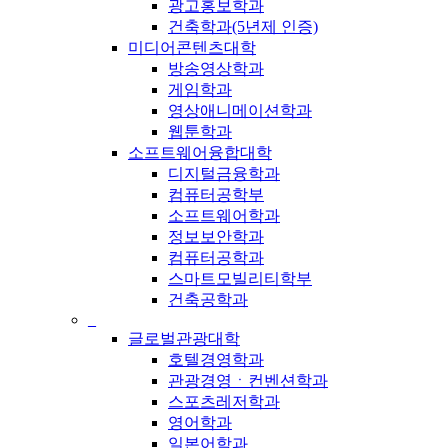
광고홍보학과
건축학과(5년제 인증)
미디어콘텐츠대학
방송영상학과
게임학과
영상애니메이션학과
웹툰학과
소프트웨어융합대학
디지털금융학과
컴퓨터공학부
소프트웨어학과
정보보안학과
컴퓨터공학과
스마트모빌리티학부
건축공학과
_
글로벌관광대학
호텔경영학과
관광경영ㆍ컨벤션학과
스포츠레저학과
영어학과
일본어학과