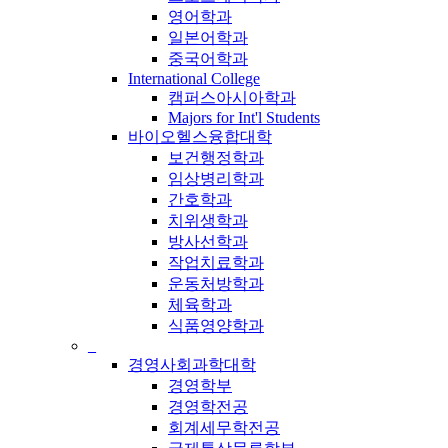
영어학과
일본어학과
중국어학과
International College
캠퍼스아시아학과
Majors for Int'l Students
바이오헬스융합대학
보건행정학과
임상병리학과
간호학과
치위생학과
방사선학과
작업치료학과
운동처방학과
체육학과
식품영양학과
_
경영사회과학대학
경영학부
경영학전공
회계세무학전공