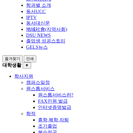
학과별 소개
동서UCC
IPTV
동서대신문
地域社會(지역사회)
DSU NEWS
졸업생 성공스토리
GELS뉴스
즐겨찾기
인쇄
대학생활
▼
학사지원
캠퍼스일정
원스톱서비스
원스톱서비스란?
FAX민원 발급
인터넷증명발급
학적
휴학,복학,자퇴
조기졸업
복수전공