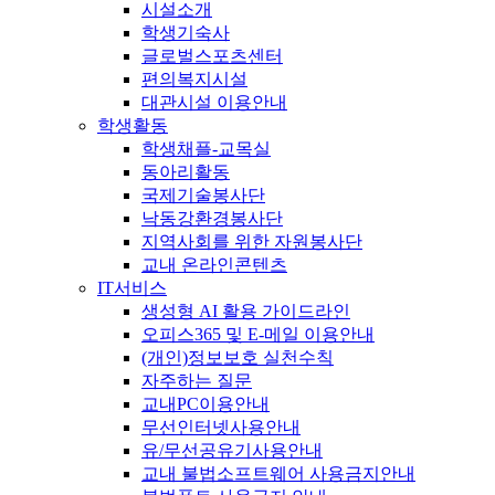
시설소개
학생기숙사
글로벌스포츠센터
편의복지시설
대관시설 이용안내
학생활동
학생채플-교목실
동아리활동
국제기술봉사단
낙동강환경봉사단
지역사회를 위한 자원봉사단
교내 온라인콘텐츠
IT서비스
생성형 AI 활용 가이드라인
오피스365 및 E-메일 이용안내
(개인)정보보호 실천수칙
자주하는 질문
교내PC이용안내
무선인터넷사용안내
유/무선공유기사용안내
교내 불법소프트웨어 사용금지안내