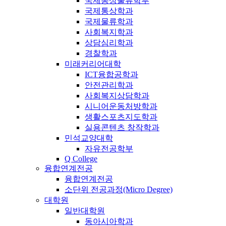
국제통상물류학부
국제통상학과
국제물류학과
사회복지학과
상담심리학과
경찰학과
미래커리어대학
ICT융합공학과
안전관리학과
사회복지상담학과
시니어운동처방학과
생활스포츠지도학과
실용콘텐츠 창작학과
민석교양대학
자유전공학부
Q College
융합연계전공
융합연계전공
소단위 전공과정(Micro Degree)
대학원
일반대학원
동아시아학과