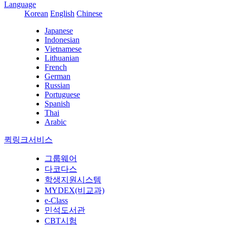
Language
Korean
English
Chinese
Japanese
Indonesian
Vietnamese
Lithuanian
French
German
Russian
Portuguese
Spanish
Thai
Arabic
퀵링크서비스
그룹웨어
다코다스
학생지원시스템
MYDEX(비교과)
e-Class
민석도서관
CBT시험