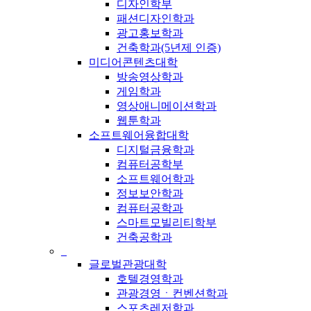
디자인학부
패션디자인학과
광고홍보학과
건축학과(5년제 인증)
미디어콘텐츠대학
방송영상학과
게임학과
영상애니메이션학과
웹툰학과
소프트웨어융합대학
디지털금융학과
컴퓨터공학부
소프트웨어학과
정보보안학과
컴퓨터공학과
스마트모빌리티학부
건축공학과
_
글로벌관광대학
호텔경영학과
관광경영ㆍ컨벤션학과
스포츠레저학과