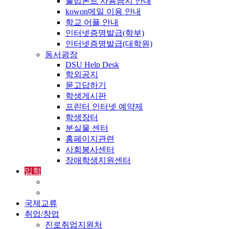
불법폰트 사용금지 안내
kowon메일 이용 안내
학교 어플 안내
인터넷증명발급(학부)
인터넷증명발급(대학원)
동서광장
DSU Help Desk
학외공지
묻고답하기
학생게시판
프린터 인터넷 예약제
학생장터
분실물 센터
홈페이지관련
사회봉사센터
장애학생지원센터
입학
입학정보
외국인입학-International Admissions
국제교류
취업/창업
진로취업지원처