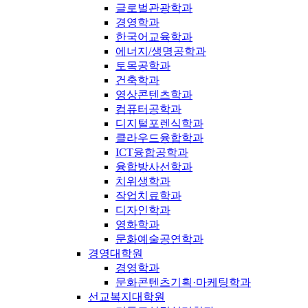
글로벌관광학과
경영학과
한국어교육학과
에너지/생명공학과
토목공학과
건축학과
영상콘텐츠학과
컴퓨터공학과
디지털포렌식학과
클라우드융합학과
ICT융합공학과
융합방사선학과
치위생학과
작업치료학과
디자인학과
영화학과
문화예술공연학과
경영대학원
경영학과
문화콘텐츠기획·마케팅학과
선교복지대학원