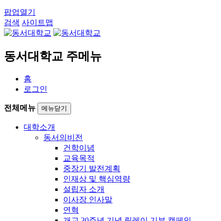
팝업열기
검색
사이트맵
동서대학교 주메뉴
홈
로그인
전체메뉴
메뉴닫기
대학소개
동서의비전
건학이념
교육목적
중장기 발전계획
인재상 및 핵심역량
설립자 소개
이사장 인사말
연혁
개교 30주년 기념 릴레이 기부 캠페인