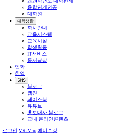
2024학년도 대학편제
융합연계전공
대학원
대학생활
학사안내
교육시스템
교육시설
학생활동
IT서비스
동서광장
입학
취업
SNS
블로그
웹진
페이스북
유튜브
홍보대사 블로그
교내 온라인콘텐츠
로그인
VR-Map
예비수강