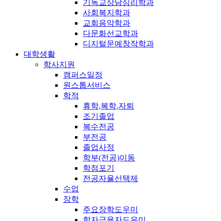
기독교상담심리학과
사회복지학과
교회음악학과
다문화선교학과
디지털문예창작학과
대학생활
학사지원
캠퍼스일정
원스톱서비스
학적
휴학,복학,자퇴
조기졸업
복수전공
부전공
졸업사정
학부(전공)이동
학점포기
전공자율선택제
수업
장학
주요장학도우미
학자금융자도우미