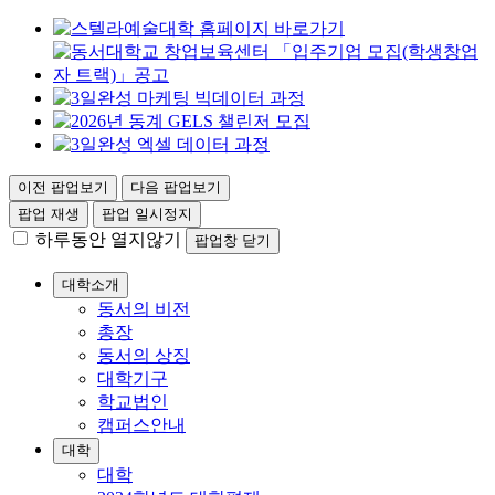
이전 팝업보기
다음 팝업보기
팝업 재생
팝업 일시정지
하루동안 열지않기
팝업창 닫기
대학소개
동서의 비전
총장
동서의 상징
대학기구
학교법인
캠퍼스안내
대학
대학