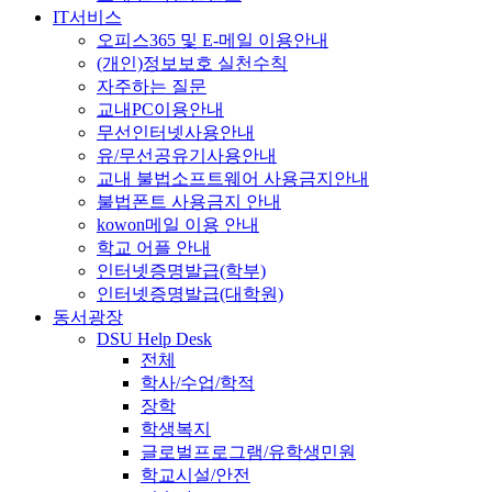
IT서비스
오피스365 및 E-메일 이용안내
(개인)정보보호 실천수칙
자주하는 질문
교내PC이용안내
무선인터넷사용안내
유/무선공유기사용안내
교내 불법소프트웨어 사용금지안내
불법폰트 사용금지 안내
kowon메일 이용 안내
학교 어플 안내
인터넷증명발급(학부)
인터넷증명발급(대학원)
동서광장
DSU Help Desk
전체
학사/수업/학적
장학
학생복지
글로벌프로그램/유학생민원
학교시설/안전