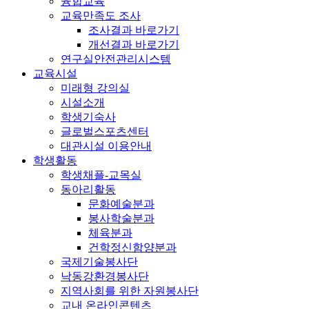
융합교육
교육만족도 조사
조사결과 바로가기
개선결과 바로가기
연구실안전관리시스템
교육시설
미래형 강의실
시설소개
학생기숙사
글로벌스포츠센터
대관시설 이용안내
학생활동
학생채플-교목실
동아리활동
문화예술분과
봉사학술분과
체육분과
건학정신함양분과
국제기술봉사단
낙동강환경봉사단
지역사회를 위한 자원봉사단
교내 온라인콘텐츠