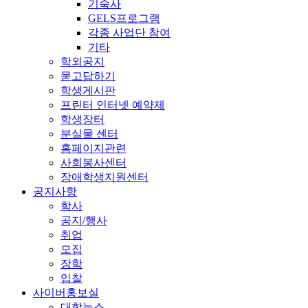
기숙사
GELS프로그램
각종 사업단 참여
기타
학외공지
묻고답하기
학생게시판
프린터 인터넷 예약제
학생장터
분실물 센터
홈페이지관련
사회봉사센터
장애학생지원센터
공지사항
학사
공지/행사
취업
모집
장학
입찰
사이버홍보실
대학뉴스