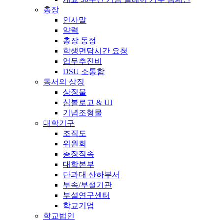
총장
인사말
약력
총장 동정
학생면담시간 요청
업무추진비
DSU 소통함
동서의 상징
상징물
심볼로고 & UI
기념조형물
대학기구
조직도
위원회
총장직속
대학본부
단과대 산하부서
부속/부설기관
부설연구센터
학교기업
학교법인