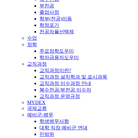
부전공
졸업사정
학부(전공)이동
학점포기
전공자율선택제
수업
장학
주요장학도우미
학자금융자도우미
교직과정
교직과정이란?
교직과정 설치학과 및 표시과목
교직과정 이수과정 안내
복수전공/부전공 이수자
교직과정 운영규정
MYDEX
국제교류
예비군-병무
학생병무사항
대학 직장 예비군 연대
민방위