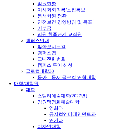
임원현황
이사회회의록/소집통보
동서학원 정관
안전보건 경영방침 및 목표
기부금
임원 친족관계 교직원
캠퍼스안내
찾아오시는길
캠퍼스맵
교내전화번호
캠퍼스 투어 신청
글로컬대학30
동아ㆍ동서 글로컬 연합대학
대학/대학원
대학
스텔라예술대학(2027년)
임권택영화예술대학
영화과
뮤지컬엔터테인먼트과
연기과
디자인대학