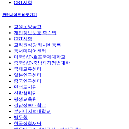
CBT시험
관련사이트 바로가기
교원초빙공고
개인정보보호 학습맵
CBT시험
교직원식당 캐시비등록
동서미디어센터
미국SAP-호프국제대학교
중국SAP-중남재경정법대학
국제교류센터
일본연구센터
중국연구센터
민석도서관
산학협력단
평생교육원
경남정보대학교
부산디지털대학교
병무청
한국장학재단