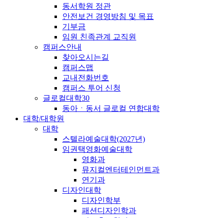
동서학원 정관
안전보건 경영방침 및 목표
기부금
임원 친족관계 교직원
캠퍼스안내
찾아오시는길
캠퍼스맵
교내전화번호
캠퍼스 투어 신청
글로컬대학30
동아ㆍ동서 글로컬 연합대학
대학/대학원
대학
스텔라예술대학(2027년)
임권택영화예술대학
영화과
뮤지컬엔터테인먼트과
연기과
디자인대학
디자인학부
패션디자인학과