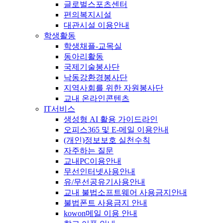
글로벌스포츠센터
편의복지시설
대관시설 이용안내
학생활동
학생채플-교목실
동아리활동
국제기술봉사단
낙동강환경봉사단
지역사회를 위한 자원봉사단
교내 온라인콘텐츠
IT서비스
생성형 AI 활용 가이드라인
오피스365 및 E-메일 이용안내
(개인)정보보호 실천수칙
자주하는 질문
교내PC이용안내
무선인터넷사용안내
유/무선공유기사용안내
교내 불법소프트웨어 사용금지안내
불법폰트 사용금지 안내
kowon메일 이용 안내