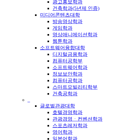
광고홍보학과
건축학과(5년제 인증)
미디어콘텐츠대학
방송영상학과
게임학과
영상애니메이션학과
웹툰학과
소프트웨어융합대학
디지털금융학과
컴퓨터공학부
소프트웨어학과
정보보안학과
컴퓨터공학과
스마트모빌리티학부
건축공학과
_
글로벌관광대학
호텔경영학과
관광경영ㆍ컨벤션학과
스포츠레저학과
영어학과
일본어학과