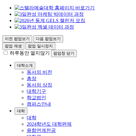
이전 팝업보기
다음 팝업보기
팝업 재생
팝업 일시정지
하루동안 열지않기
팝업창 닫기
대학소개
동서의 비전
총장
동서의 상징
대학기구
학교법인
캠퍼스안내
대학
대학
2024학년도 대학편제
융합연계전공