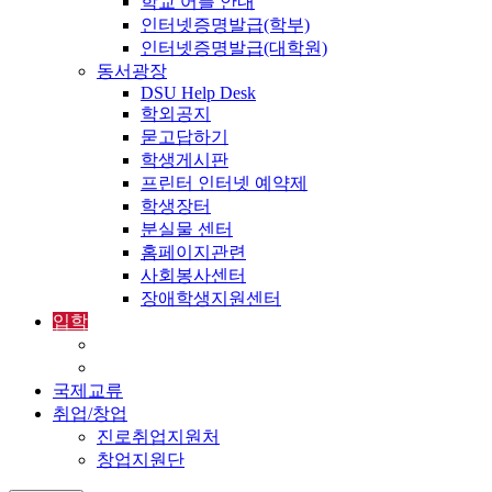
학교 어플 안내
인터넷증명발급(학부)
인터넷증명발급(대학원)
동서광장
DSU Help Desk
학외공지
묻고답하기
학생게시판
프린터 인터넷 예약제
학생장터
분실물 센터
홈페이지관련
사회봉사센터
장애학생지원센터
입학
입학정보
외국인입학-International Admissions
국제교류
취업/창업
진로취업지원처
창업지원단