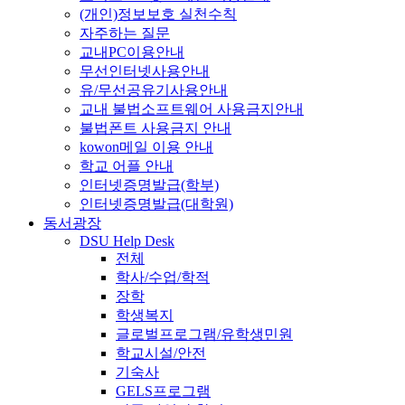
(개인)정보보호 실천수칙
자주하는 질문
교내PC이용안내
무선인터넷사용안내
유/무선공유기사용안내
교내 불법소프트웨어 사용금지안내
불법폰트 사용금지 안내
kowon메일 이용 안내
학교 어플 안내
인터넷증명발급(학부)
인터넷증명발급(대학원)
동서광장
DSU Help Desk
전체
학사/수업/학적
장학
학생복지
글로벌프로그램/유학생민원
학교시설/안전
기숙사
GELS프로그램