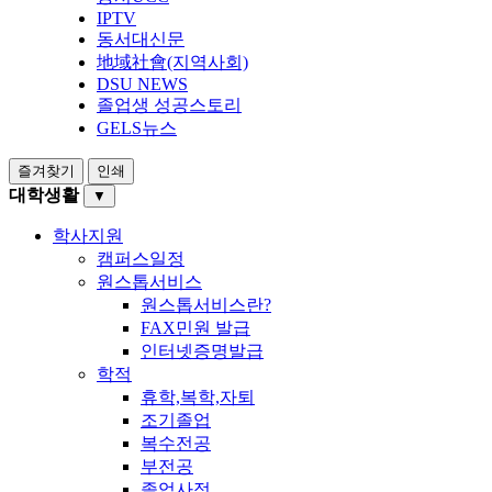
IPTV
동서대신문
地域社會(지역사회)
DSU NEWS
졸업생 성공스토리
GELS뉴스
즐겨찾기
인쇄
대학생활
▼
학사지원
캠퍼스일정
원스톱서비스
원스톱서비스란?
FAX민원 발급
인터넷증명발급
학적
휴학,복학,자퇴
조기졸업
복수전공
부전공
졸업사정