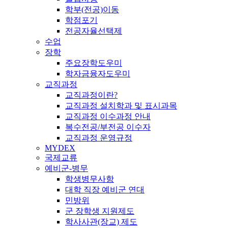
학부(전공)이동
학점포기
전공자율선택제
수업
장학
주요장학도우미
학자금융자도우미
교직과정
교직과정이란?
교직과정 설치학과 및 표시과목
교직과정 이수과정 안내
복수전공/부전공 이수자
교직과정 운영규정
MYDEX
국제교류
예비군-병무
학생병무사항
대학 직장 예비군 연대
민방위
군 장학생 지원제도
학사사관(장교) 제도