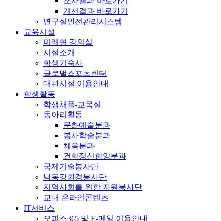
조사결과 바로가기
개선결과 바로가기
연구실안전관리시스템
교육시설
미래형 강의실
시설소개
학생기숙사
글로벌스포츠센터
대관시설 이용안내
학생활동
학생채플-교목실
동아리활동
문화예술분과
봉사학술분과
체육분과
건학정신함양분과
국제기술봉사단
낙동강환경봉사단
지역사회를 위한 자원봉사단
교내 온라인콘텐츠
IT서비스
오피스365 및 E-메일 이용안내