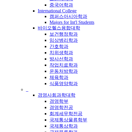
중국어학과
International College
캠퍼스아시아학과
Majors for Int'l Students
바이오헬스융합대학
보건행정학과
임상병리학과
간호학과
치위생학과
방사선학과
작업치료학과
운동처방학과
체육학과
식품영양학과
_
경영사회과학대학
경영학부
경영학전공
회계세무학전공
국제통상물류학부
국제통상학과