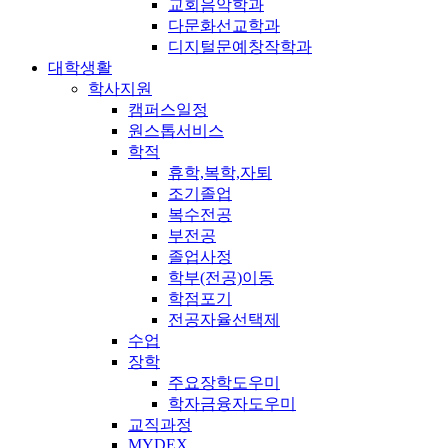
교회음악학과
다문화선교학과
디지털문예창작학과
대학생활
학사지원
캠퍼스일정
원스톱서비스
학적
휴학,복학,자퇴
조기졸업
복수전공
부전공
졸업사정
학부(전공)이동
학점포기
전공자율선택제
수업
장학
주요장학도우미
학자금융자도우미
교직과정
MYDEX