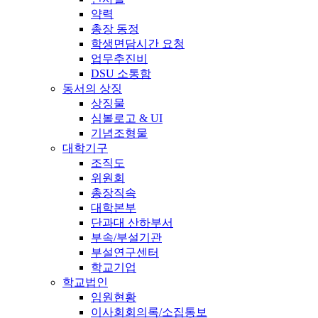
약력
총장 동정
학생면담시간 요청
업무추진비
DSU 소통함
동서의 상징
상징물
심볼로고 & UI
기념조형물
대학기구
조직도
위원회
총장직속
대학본부
단과대 산하부서
부속/부설기관
부설연구센터
학교기업
학교법인
임원현황
이사회회의록/소집통보