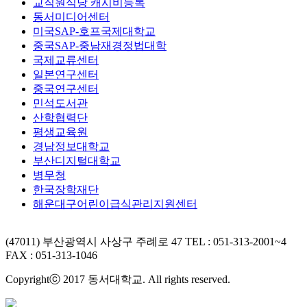
교직원식당 캐시비등록
동서미디어센터
미국SAP-호프국제대학교
중국SAP-중남재경정법대학
국제교류센터
일본연구센터
중국연구센터
민석도서관
산학협력단
평생교육원
경남정보대학교
부산디지털대학교
병무청
한국장학재단
해운대구어린이급식관리지원센터
(47011) 부산광역시 사상구 주례로 47
TEL : 051-313-2001~4
FAX : 051-313-1046
Copyrightⓒ 2017 동서대학교. All rights reserved.