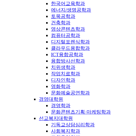
한국어교육학과
에너지/생명공학과
토목공학과
건축학과
영상콘텐츠학과
컴퓨터공학과
디지털포렌식학과
클라우드융합학과
ICT융합공학과
융합방사선학과
치위생학과
작업치료학과
디자인학과
영화학과
문화예술공연학과
경영대학원
경영학과
문화콘텐츠기획·마케팅학과
선교복지대학원
기독교상담심리학과
사회복지학과