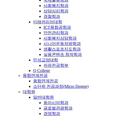
국제물류학과
사회복지학과
상담심리학과
경찰학과
미래커리어대학
ICT융합공학과
안전관리학과
사회복지상담학과
시니어운동처방학과
생활스포츠지도학과
실용콘텐츠 창작학과
민석교양대학
자유전공학부
Q College
융합연계전공
융합연계전공
소단위 전공과정(Micro Degree)
대학원
일반대학원
동아시아학과
글로벌관광학과
경영학과