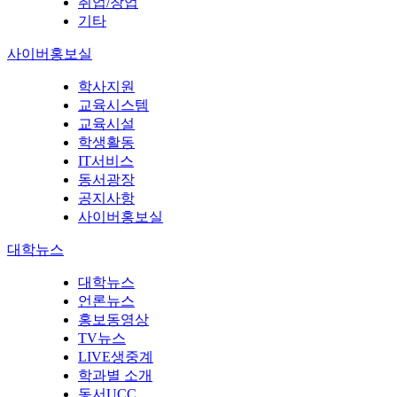
취업/창업
기타
사이버홍보실
학사지원
교육시스템
교육시설
학생활동
IT서비스
동서광장
공지사항
사이버홍보실
대학뉴스
대학뉴스
언론뉴스
홍보동영상
TV뉴스
LIVE생중계
학과별 소개
동서UCC