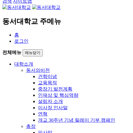
검색
사이트맵
동서대학교 주메뉴
홈
로그인
전체메뉴
메뉴닫기
대학소개
동서의비전
건학이념
교육목적
중장기 발전계획
인재상 및 핵심역량
설립자 소개
이사장 인사말
연혁
개교 30주년 기념 릴레이 기부 캠페인
총장
인사말