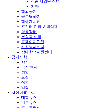
각종 사업단 참여
기타
학외공지
묻고답하기
학생게시판
프린터 인터넷 예약제
학생장터
분실물 센터
홈페이지관련
사회봉사센터
장애학생지원센터
공지사항
학사
공지/행사
취업
모집
장학
입찰
사이버홍보실
대학뉴스
언론뉴스
홍보동영상